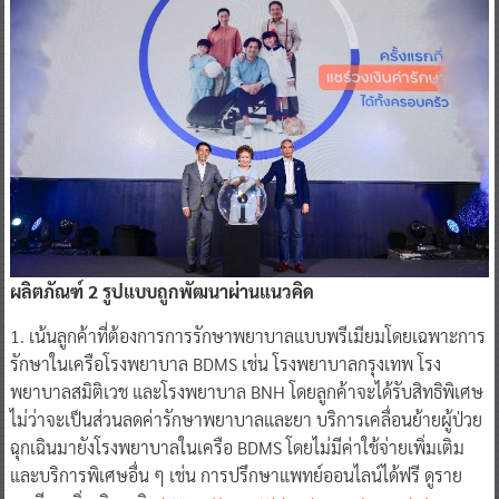
ผลิตภัณฑ์ 2 รูปแบบถูกพัฒนาผ่านแนวคิด
1. เน้นลูกค้าที่ต้องการการรักษาพยาบาลแบบพรีเมียมโดยเฉพาะการ
รักษาในเครือโรงพยาบาล BDMS เช่น โรงพยาบาลกรุงเทพ โรง
พยาบาลสมิติเวช และโรงพยาบาล BNH โดยลูกค้าจะได้รับสิทธิพิเศษ
ไม่ว่าจะเป็นส่วนลดค่ารักษาพยาบาลและยา บริการเคลื่อนย้ายผู้ป่วย
ฉุกเฉินมายังโรงพยาบาลในเครือ BDMS โดยไม่มีค่าใช้จ่ายเพิ่มเติม
และบริการพิเศษอื่น ๆ เช่น การปรึกษาแพทย์ออนไลน์ได้ฟรี ดูราย