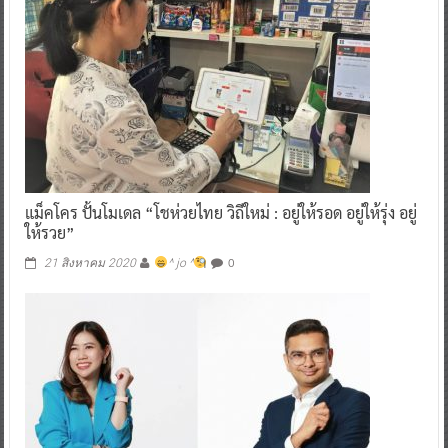
แม็คโคร ปั้นโมเดล “โชห่วยไทย วิถีใหม่ : อยู่ให้รอด อยู่ให้รุ่ง อยู่
ให้รวย”
0
21 สิงหาคม 2020
^ jo ^