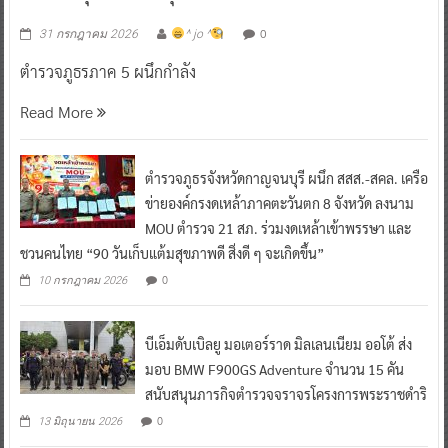
0
31 กรกฎาคม 2026
^ jo ^
ตำรวจภูธรภาค 5 ผนึกกำลัง
Read More
ตำรวจภูธรจังหวัดกาญจนบุรี ผนึก สสส.-สคล. เครือ
ข่ายองค์กรงดเหล้าภาคตะวันตก 8 จังหวัด ลงนาม
MOU ตำรวจ 21 สภ. ร่วมงดเหล้าเข้าพรรษา และ
ชวนคนไทย “90 วันเก็บแต้มสุขภาพดี สิ่งดี ๆ จะเกิดขึ้น”
0
10 กรกฎาคม 2026
บีเอ็มดับเบิลยู มอเตอร์ราด มิลเลนเนียม ออโต้ ส่ง
มอบ BMW F900GS Adventure จำนวน 15 คัน
สนับสนุนภารกิจตำรวจจราจรโครงการพระราชดำริ
0
13 มิถุนายน 2026