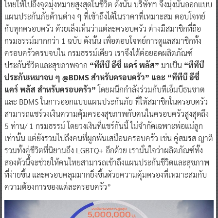
ไทยให้ไปถึงจุดมุ่งหมายสูงสุดในชีวิต ดังนั้น บริษัทฯ จึงมุ่งมั่นออกแบบ
แผนประกันภัยด้านต่าง ๆ ที่เข้าถึงได้ในราคาที่เหมาะสม ตอบโจทย์
กับทุกครอบครัว ด้วยเล็งเห็นว่าแต่ละครอบครัว ต่างมีสมาชิกที่ถือ
กรมธรรม์มากกว่า 1 ฉบับ ดังนั้น เพื่อตอบโจทย์การดูแลสมาชิกทั้ง
ครอบครัวครบจบใน กรมธรรม์เดียว เราจึงได้ต่อยอดผลิตภัณฑ์
ประกันชีวิตและสุขภาพจาก
“ทีทีบี อีซี่ แคร์ พลัส”
มาเป็น
“ทีทีบี
ประกันเหมาจบ ๆ @BDMS สำหรับครอบครัว” และ “ทีทีบี อีซี่
แคร์ พลัส สำหรับครอบครัว”
โดยผนึกกำลังร่วมกับทีเอ็มบีธนชาต
และ BDMS ในการออกแบบแผนประกันภัย ที่ให้สมาชิกในครอบครัว
สามารถแชร์วงเงินความคุ้มครองสุขภาพกับคนในครอบครัวสูงสุดถึง
5 ท่าน/ 1 กรมธรรม์ โดยวงเงินที่แชร์กันนี้ ไม่จำกัดเฉพาะพ่อแม่ลูก
เท่านั้น แต่ยังรวมไปถึงคนที่ผูกพันเสมือนครอบครัว เช่น คู่สมรส ญาติ
รวมทั้งคู่ชีวิตที่นิยามถึง LGBTQ+ อีกด้วย เรามั่นใจว่าผลิตภัณฑ์ทั้ง
สองตัวนี้จะช่วยให้คนไทยสามารถเข้าถึงแผนประกันชีวิตและสุขภาพ
ที่ง่ายขึ้น และครอบคลุมมากยิ่งขึ้นด้วยความคุ้มครองที่เหมาะสมกับ
ความต้องการของแต่ละครอบครัว”