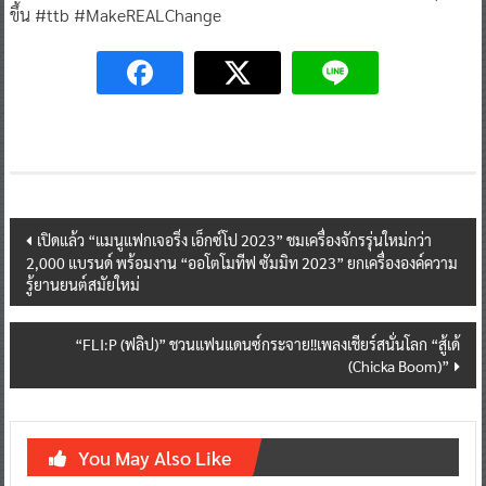
ขึ้น #ttb #MakeREALChange
Post
เปิดแล้ว “แมนูแฟกเจอริ่ง เอ็กซ์โป 2023” ชมเครื่องจักรรุ่นใหม่กว่า
2,000 แบรนด์ พร้อมงาน “ออโตโมทีฟ ซัมมิท 2023” ยกเครื่ององค์ความ
navigation
รู้ยานยนต์สมัยใหม่
“FLI:P (ฟลิป)” ชวนแฟนแดนซ์กระจาย!!เพลงเชียร์สนั่นโลก “สู้เด้
(Chicka Boom)”
You May Also Like