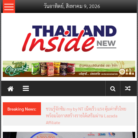
Skip
วันอาทิตย์, สิงหาคม 9, 2026
to
content
thailandinsidenew.com
Thailand
Inside
New
Breaking News:
ชวนรู้จักซิม my by NT เน็ตเร็ว แรง คุ้มค่าทั่วไทย
พร้อมโอกาสสร้างรายได้เสริมผ่าน Lazada
Affiliate