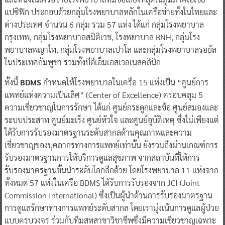
แปซิฟิก ประกอบด้วยกลุ่มโรงพยาบาลหลักในเครือข่ายทั้งในไทยและ
ต่างประเทศ จำนวน 6 กลุ่ม รวม 57 แห่ง ได้แก่ กลุ่มโรงพยาบาล
กรุงเทพ, กลุ่มโรงพยาบาลสมิติเวช, โรงพยาบาล BNH, กลุ่มโรง
พยาบาลพญาไท, กลุ่มโรงพยาบาลเปาโล และกลุ่มโรงพยาบาลรอยัล
ในประเทศกัมพูชา รวมทั้งบีดีเอ็มเอสเวลเนสคลินิก
ทั้งนี้
BDMS
กำหนดให้โรงพยาบาลในเครือ 15 แห่งเป็น “ศูนย์การ
แพทย์แห่งความเป็นเลิศ” (Center of Excellence) ครอบคลุม 5
ความเชี่ยวชาญในการรักษา ได้แก่ ศูนย์กระดูกและข้อ ศูนย์สมองและ
ระบบประสาท ศูนย์มะเร็ง ศูนย์หัวใจ และศูนย์อุบัติเหตุ ซึ่งไม่เพียงแต่
ได้รับการรับรองมาตรฐานระดับสากลด้านคุณภาพและความ
เชี่ยวชาญของบุคลากรทางการแพทย์เท่านั้น ยังรวมถึงผ่านเกณฑ์การ
รับรองมาตรฐานการให้บริการดูแลสุขภาพ จากสถาบันที่ให้การ
รับรองมาตรฐานชั้นนำระดับโลกอีกด้วย โดยโรงพยาบาล 11 แห่งจาก
ทั้งหมด 57 แห่งในเครือ BDMS ได้รับการรับรองจาก JCI (Joint
Commission International) ซึ่งเป็นผู้นำด้านการรับรองมาตรฐาน
การดูแลรักษาทางการแพทย์ระดับสากล โดยเรามุ่งเน้นการดูแลผู้ป่วย
แบบครบวงจร ร่วมกับทีมสหสาขาวิชาชีพซึ่งมีความเชี่ยวชาญเฉพาะ