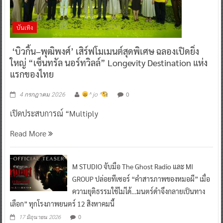
บันเทิง
‘บิวกิ้น–พุฒิพงศ์’ เสิร์ฟโมเมนต์สุดพิเศษ ฉลองเปิดยิ่ง
ใหญ่ “เซ็นทรัล นอร์ทวิลล์” Longevity Destination แห่ง
แรกของไทย
0
4 กรกฎาคม 2026
^ jo ^
เปิดประสบการณ์ “Multiply
Read More
M STUDIO จับมือ The Ghost Radio และ MI
GROUP ปล่อยทีเซอร์ “คำสารภาพของหมอผี” เมื่อ
ความยุติธรรมใช้ไม่ได้…มนตร์ดำจึงกลายเป็นทาง
เลือก” ทุกโรงภาพยนตร์ 12 สิงหาคมนี้
0
17 มิถุนายน 2026