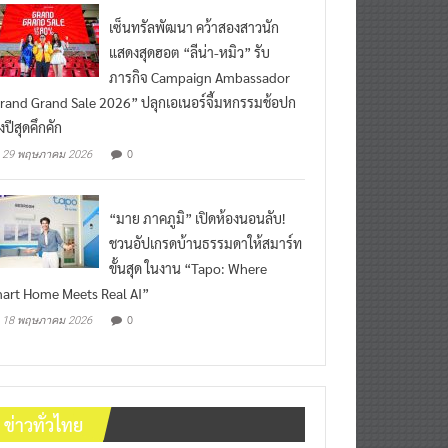
เซ็นทรัลพัฒนา คว้าสองสาวนัก
แสดงสุดฮอต “ลีน่า-หมิว” รับ
ภารกิจ Campaign Ambassador
rand Grand Sale 2026” ปลุกเอเนอร์จี้มหกรรมช้อปก
งปีสุดคึกคัก
0
29 พฤษภาคม 2026
“มาย ภาคภูมิ” เปิดห้องนอนลับ!
ชวนอัปเกรดบ้านธรรมดาให้สมาร์ท
ขั้นสุด ในงาน “Tapo: Where
art Home Meets Real AI”
0
18 พฤษภาคม 2026
ข่าวทั่วไทย