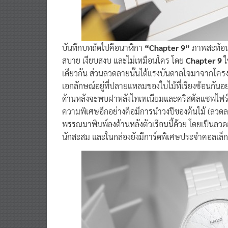
บันทึกบทถัดไปคือนาฬิกา
“Chapter 9”
ภาพสะท้อน
สบาย เงียบสงบ และไม่เหมือนใคร โดย
Chapter 9
ใ
เดียวกัน ส่วนลวดลายนั้นได้แรงบันดาลใจมาจากโครงร่า
เอกลักษณ์อยู่ที่ปลายแหลมของใบไม้ที่เรียงซ้อนกัน
ด้านหลังจะพบฝาหลังไทเทเนียมและคริสตัลแซฟไฟร
ความพิเศษอีกอย่างคือมีการนำวงปีของต้นไม้ (ลวด
พรรณมาพิมพ์ลงด้านหลังตัวเรือนนี้ด้วย โดยเป็นลวด
นักสะสม และในกล่องยังมีการ์ดพิเศษประจำคอลเล็กชั