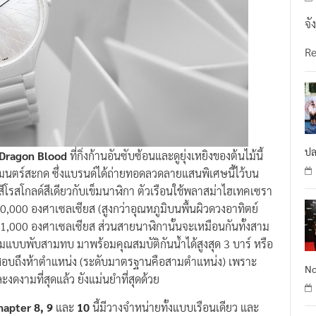
จั
R
ปล
Dragon Blood
ที่กิ่งก้านอันซับซ้อนและดูยุ่งเหยิงของต้นไม้นี้
มนตร์สะกด ซึ่งแบรนด์ได้ถ่ายทอดลวดลายแสนพิเศษนี้ไว้บน
สีโรสโกลด์สีเดียวกับเข็มนาฬิกา ตัวเรือนใช้พลาสม่าไฮเทคเซรา
 20,000 องศาเซลเซียส (สูงกว่าอุณหภูมิบนพื้นผิวดวงอาทิตย์
 1,000 องศาเซลเซียส ส่วนสายนาฬิกานั้นจะเหมือนกันทั้งสาม
ยมแบบพับสามทบ มาพร้อมคุณสมบัติกันน้ำได้สูงสุด 3 บาร์ หรือ
อบถึงห้าตำแหน่ง (ระดับมาตรฐานคือสามตำแหน่ง) เพราะ
No
ะงดงามที่สุดแล้ว ยังแม่นยำที่สุดด้วย
hapter 8, 9
และ
10
นี้มีวางจำหน่ายทั้งแบบเรือนเดียว และ