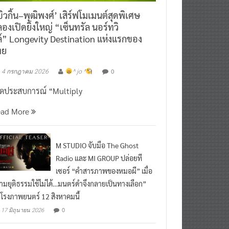
ิวกิ้น–พุฒิพงศ์’ เสิร์ฟโมเมนต์สุดพิเศษ
องเปิดยิ่งใหญ่ “เซ็นทรัล นอร์ทวิ
์” Longevity Destination แห่งแรกของ
ทย
0
4 กรกฎาคม 2026
^ jo ^
ิดประสบการณ์ “Multiply
ead More
M STUDIO จับมือ The Ghost
Radio และ MI GROUP ปล่อยที
เซอร์ “คำสารภาพของหมอผี” เมื่อ
ามยุติธรรมใช้ไม่ได้…มนตร์ดำจึงกลายเป็นทางเลือก”
กโรงภาพยนตร์ 12 สิงหาคมนี้
0
17 มิถุนายน 2026