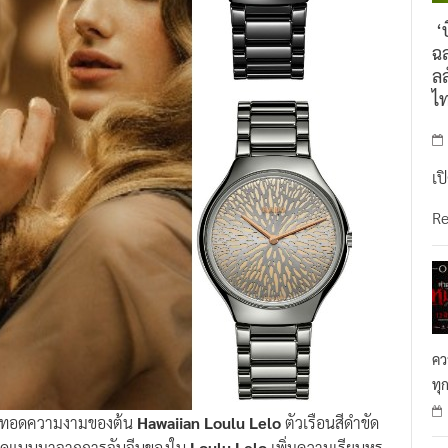
‘บ
ฉล
ลล
ไ
เป
R
คว
ทุ
ยทอดความงามของต้น
Hawaiian Loulu Lelo
ตัวเรือนสีดำขัด
้ถอดแบบมาจากการจับจีบของใบ
Loulu Lelo
เพิ่มความเรียบหรู