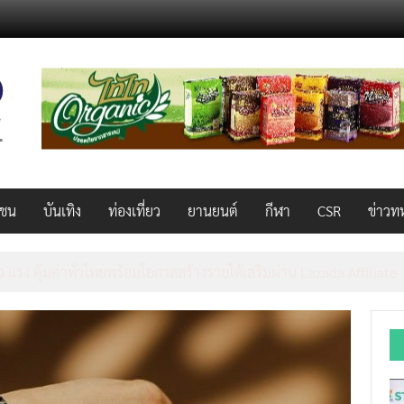
วชน
บันเทิง
ท่องเที่ยว
ยานยนต์
กีฬา
CSR
ข่าวท
็ว แรง คุ้มค่าทั่วไทยพร้อมโอกาสสร้างรายได้เสริมผ่าน Lazada Affiliate