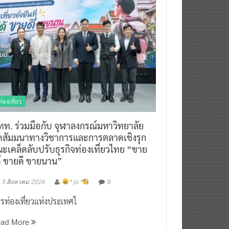
ท่องเที่ยว
ทท. ร่วมมือกับ จุฬาลงกรณ์มหาวิทยาลัย
ัดสัมมนาทางวิชาการและการตลาดเชิงรุก
ะเคล็ดลับปรับธุรกิจท่องเที่ยวไทย “ขาย
ด้ ขายดี ขายนาน”
0
5 สิงหาคม 2026
^ jo ^
รท่องเที่ยวแห่งประเทศไ
ead More