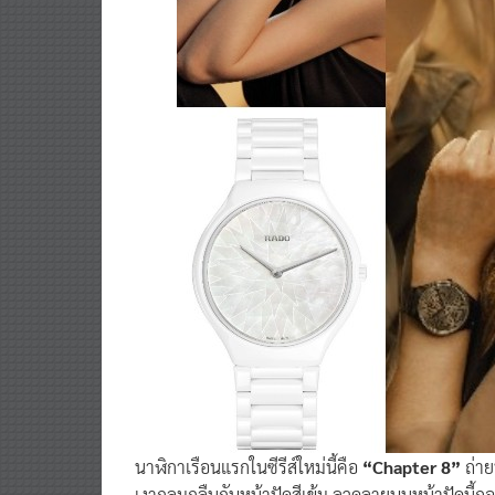
นาฬิกาเรือนแรกในซีรีส์ใหม่นี้คือ
“Chapter 8”
ถ่า
เงากลมกลืนกับหน้าปัดสีเข้ม ลวดลายบนหน้าปัดนี