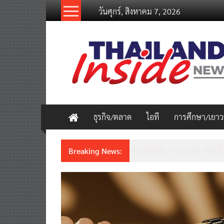
Skip
วันศุกร์, สิงหาคม 7, 2026
to
content
thailandinsidenew.com
Thailand
Inside
New
ธุรกิจ/ตลาด
ไอที
การศึกษา/เยา
Breaking News:
ชวนรู้จักซิม my by NT เน็ตเร