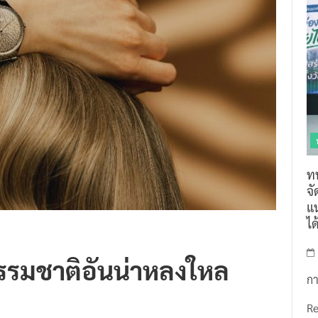
ท
จ
แน
ไ
ธรรมชาติอันน่าหลงใหล
กา
R