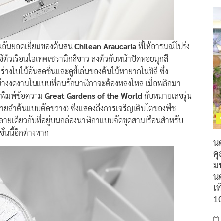
อันยอดเยี่ยมของต้นสน
Chilean Araucaria
ที่ให้อารมณ์โปร่ง
ช้ตัวเรือนไฮเทคเซรามิกสีขาว ลงตัวกับหน้าปัดหอยมุกสี
งใบไม้อันสดชื่นและดูขี้เล่นของต้นไม้หายากในชิลี ซึ่ง
อย่างงดงามในแบบที่คนรักนาฬิกาจะต้องหลงใหล เมื่อพลิกมา
์พิมพ์ข้อความ
Great Gardens of the World
กับหมายเลขรุ่น
ลายลำต้นแบบตัดขวาง) ซึ่งแสดงถึงการเจริญเติบโตของพืช
ลายเดียวกับที่อยู่บนกล่องนาฬิกาแบบจัดชุดสามเรือนสำหรับ
่นนี้อีกต่างหาก
น
ค
ม
นค
เท
1