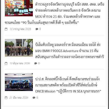
ตำรวจภูธรจังหวัดกาญจนบุรี ผนึก สสส.-สคล. เครือ
ข่ายองค์กรงดเหล้าภาคตะวันตก 8 จังหวัด ลงนาม
MOU ตำรวจ 21 สภ. ร่วมงดเหล้าเข้าพรรษา และ
ชวนคนไทย “90 วันเก็บแต้มสุขภาพดี สิ่งดี ๆ จะเกิดขึ้น”
0
10 กรกฎาคม 2026
บีเอ็มดับเบิลยู มอเตอร์ราด มิลเลนเนียม ออโต้ ส่ง
มอบ BMW F900GS Adventure จำนวน 15 คัน
สนับสนุนภารกิจตำรวจจราจรโครงการพระราชดำริ
0
13 มิถุนายน 2026
ป.ป.ส. คิกออฟบิ๊กอีเวนต์ ดึงพลังมวลชนร่วมแจ้ง
เบาะแสยาเสพติด พร้อมเปิดตัวซีรีส์ฟอร์มยักษ์
ONCB Mission “ปฏิบัติการ IN SEA บุกเกาะนรก”
0
21 มีนาคม 2026