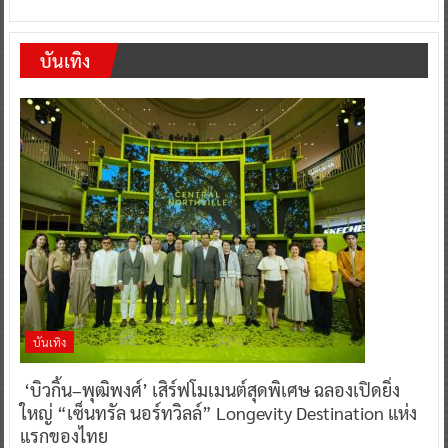
บันเทิง
บันเทิง
‘บิวกิ้น–พุฒิพงศ์’ เสิร์ฟโมเมนต์สุดพิเศษ ฉลองเปิดยิ่ง
ใหญ่ “เซ็นทรัล นอร์ทวิลล์” Longevity Destination แห่ง
แรกของไทย