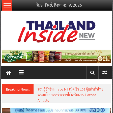
Skip
วันอาทิตย์, สิงหาคม 9, 2026
to
content
thailandinsidenew.com
Thailand
Inside
New
Breaking News:
ชวนรู้จักซิม my by NT เน็ตเร็ว แรง คุ้มค่าทั่วไทย
พร้อมโอกาสสร้างรายได้เสริมผ่าน Lazada
Affiliate