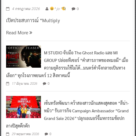
0
4 กรกฎาคม 2026
^ jo ^
เปิดประสบการณ์ “Multiply
Read More
M STUDIO จับมือ The Ghost Radio และ MI
GROUP ปล่อยทีเซอร์ “คำสารภาพของหมอผี” เมื่อ
ความยุติธรรมใช้ไม่ได้…มนตร์ดำจึงกลายเป็นทาง
เลือก” ทุกโรงภาพยนตร์ 12 สิงหาคมนี้
0
17 มิถุนายน 2026
เซ็นทรัลพัฒนา คว้าสองสาวนักแสดงสุดฮอต “ลีน่า-
หมิว” รับภารกิจ Campaign Ambassador “Grand
Grand Sale 2026” ปลุกเอเนอร์จี้มหกรรมช้อปก
ลางปีสุดคึกคัก
0
29 พฤษภาคม 2026