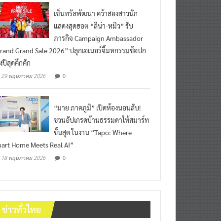
เซ็นทรัลพัฒนา คว้าสองสาวนัก
แสดงสุดฮอต “ลีน่า-หมิว” รับ
ภารกิจ Campaign Ambassador
rand Grand Sale 2026” ปลุกเอเนอร์จี้มหกรรมช้อปก
งปีสุดคึกคัก
0
29 พฤษภาคม 2026
“มาย ภาคภูมิ” เปิดห้องนอนลับ!
ชวนอัปเกรดบ้านธรรมดาให้สมาร์ท
ขั้นสุด ในงาน “Tapo: Where
art Home Meets Real AI”
0
18 พฤษภาคม 2026
ข่าวทั่วไทย