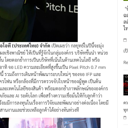
‘บ
ฉล
ลล
ไ
 ไอโอที (ประเทศไทย) จำกัด
เปิดเผยว่า กลยุทธ์ในปีนี้จะมุ่ง
เป
งพาณิชย์ ให้เป็นที่รู้จักในกลุ่มองค์กร บริษัทชั้นนำ หน่วย
ึ้น โดยตอกย้ำการเป็นบริษัทที่เน้นในด้านเทคโนโลยี หรือ
R
าทิ จอ LED ความละเอียดที่สูงขึ้นเป็น Pixel Pitch 0.7 mm
นี้ รวมถึงการเดินหน้าพัฒนาระบบใหม่ๆ ของจอ IFP และ
ครโฟน หรือกล้องที่มีการตรวจจับใบหน้าของผู้พูด เป็นต้น
าพและเทคโนโลยีของสินค้า พร้อมตอกย้ำภาพลักษณ์ขององค์กร
ละ AI ระดับโลก เพื่อสร้างความเชื่อมั่นให้กับลูกค้าว่า
มมีการลงทุนในเรื่องการวิจัยและพัฒนาอย่างต่อเนื่อง โดยมี
คว
นงานและช่วยเหลือลูกค้าได้อย่างทันท่วงที
ทุ