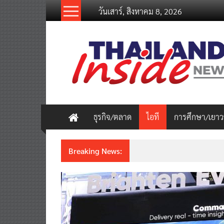
Skip
วันเสาร์, สิงหาคม 8, 2026
to
content
thailandinsidenew.com
Thailand
Inside
New
ธุรกิจ/ตลาด
ไอที
การศึกษา/เยา
Breaking News:
ชวนรู้จักซิม my by NT เน็ตเร