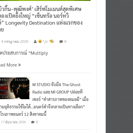
ิวกิ้น–พุฒิพงศ์’ เสิร์ฟโมเมนต์สุดพิเศษ
องเปิดยิ่งใหญ่ “เซ็นทรัล นอร์ทวิ
์” Longevity Destination แห่งแรกของ
ทย
0
4 กรกฎาคม 2026
^ jo ^
ิดประสบการณ์ “Multiply
ead More
M STUDIO จับมือ The Ghost
Radio และ MI GROUP ปล่อยที
เซอร์ “คำสารภาพของหมอผี” เมื่อ
ามยุติธรรมใช้ไม่ได้…มนตร์ดำจึงกลายเป็นทางเลือก”
กโรงภาพยนตร์ 12 สิงหาคมนี้
0
17 มิถุนายน 2026