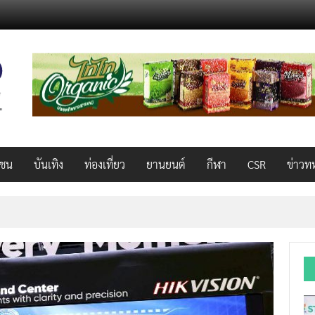
วชน
บันเทิง
ท่องเที่ยว
ยานยนต์
กีฬา
CSR
ข่าวท
็ว แรง คุ้มค่าทั่วไทยพร้อมโอกาสสร้างรายได้เสริมผ่าน Lazada Affiliate