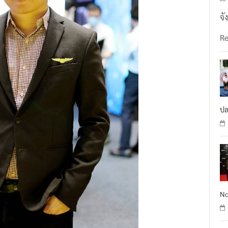
จั
R
ปล
No