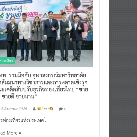
ท่องเที่ยว
ทท. ร่วมมือกับ จุฬาลงกรณ์มหาวิทยาลัย
ัดสัมมนาทางวิชาการและการตลาดเชิงรุก
ะเคล็ดลับปรับธุรกิจท่องเที่ยวไทย “ขาย
ด้ ขายดี ขายนาน”
0
5 สิงหาคม 2026
^ jo ^
รท่องเที่ยวแห่งประเทศไ
ead More