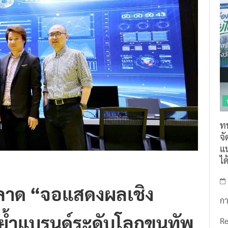
ท
จ
แน
ไ
ลาด “จอแสดงผลเชิง
กา
ย้ำแบรนด์ระดับโลกขนทัพ
R