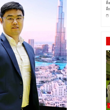
ดึ
คึก