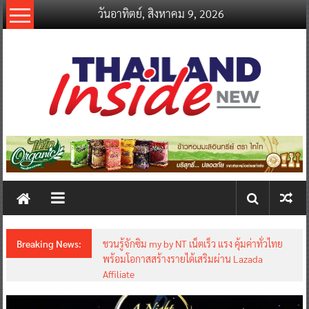
Skip
วันอาทิตย์, สิงหาคม 9, 2026
to
content
thailandinsidenew.com
Thailand
Inside
New
Breaking News:
ชวนรู้จักซิม my by NT เน็ตเร็ว แรง คุ้มค่าทั่วไทย
พร้อมโอกาสสร้างรายได้เสริมผ่าน Lazada
Affiliate