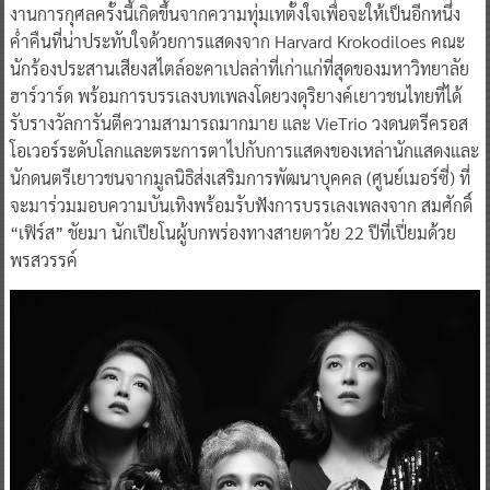
งานการกุศลครั้งนี้เกิดขึ้นจากความทุ่มเทตั้งใจเพื่อจะให้เป็นอีกหนึ่ง
ค่ำคืนที่น่าประทับใจด้วยการแสดงจาก Harvard Krokodiloes คณะ
นักร้องประสานเสียงสไตล์อะคาเปลล่าที่เก่าแก่ที่สุดของมหาวิทยาลัย
ฮาร์วาร์ด พร้อมการบรรเลงบทเพลงโดยวงดุริยางค์เยาวชนไทยที่ได้
รับรางวัลการันตีความสามารถมากมาย และ VieTrio วงดนตรีครอส
โอเวอร์ระดับโลกและตระการตาไปกับการแสดงของเหล่านักแสดงและ
นักดนตรีเยาวชนจากมูลนิธิส่งเสริมการพัฒนาบุคคล (ศูนย์เมอร์ซี่) ที่
จะมาร่วมมอบความบันเทิงพร้อมรับฟังการบรรเลงเพลงจาก สมศักดิ์
“เฟิร์ส” ชัยมา นักเปียโนผู้บกพร่องทางสายตาวัย 22 ปีที่เปี่ยมด้วย
พรสวรรค์