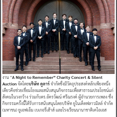
งาน “
A Night to Remember” Charity Concert & Silent
Auction
จัดโดย
บริษัท คูลาร์
จำกัดซึ่งมีวัตถุประสงค์หลักเพียงหนึ่ง
เดียวคือช่วยเชื่อมโยงและสนับสนุนกิจกรรมเพื่อสาธารณประโยชน์แก่
สังคมในวงกว้าง ร่วมกับดร.อัครวัฒน์ ศรีณรงค์ ผู้อำนวยการเพลง ซึ่ง
กิจกรรมครั้งนี้ได้รับการสนับสนุนโดยบริษัท ยูไนเต็ดฟลาวมิลล์ จำกัด
(มหาชน) ยูเอฟเอ็ม เบเกอรี่เฮ้าส์ และโรงเรียนนานาชาติเคไอเอส