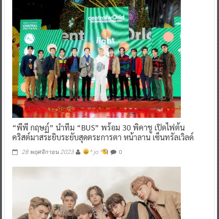
“พีพี กฤษฏ์” นำทีม “BUS” พร้อม 30 พิคาชู เปิดไฟต้น
คริสต์มาสระยิบระยับสุดตระการตา หน้าลาน เซ็นทรัลเวิลด์
0
28 พฤศจิกายน 2023
^ jo ^