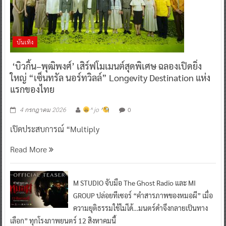
บันเทิง
‘บิวกิ้น–พุฒิพงศ์’ เสิร์ฟโมเมนต์สุดพิเศษ ฉลองเปิดยิ่ง
ใหญ่ “เซ็นทรัล นอร์ทวิลล์” Longevity Destination แห่ง
แรกของไทย
0
4 กรกฎาคม 2026
^ jo ^
เปิดประสบการณ์ “Multiply
Read More
M STUDIO จับมือ The Ghost Radio และ MI
GROUP ปล่อยทีเซอร์ “คำสารภาพของหมอผี” เมื่อ
ความยุติธรรมใช้ไม่ได้…มนตร์ดำจึงกลายเป็นทาง
เลือก” ทุกโรงภาพยนตร์ 12 สิงหาคมนี้