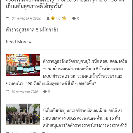
เก็บแต้มสุขภาพดีได้ทุกวัน”
0
31 กรกฎาคม 2026
^ jo ^
ตำรวจภูธรภาค 5 ผนึกกำลัง
Read More
ตำรวจภูธรจังหวัดกาญจนบุรี ผนึก สสส.-สคล. เครือ
ข่ายองค์กรงดเหล้าภาคตะวันตก 8 จังหวัด ลงนาม
MOU ตำรวจ 21 สภ. ร่วมงดเหล้าเข้าพรรษา และ
ชวนคนไทย “90 วันเก็บแต้มสุขภาพดี สิ่งดี ๆ จะเกิดขึ้น”
0
10 กรกฎาคม 2026
บีเอ็มดับเบิลยู มอเตอร์ราด มิลเลนเนียม ออโต้ ส่ง
มอบ BMW F900GS Adventure จำนวน 15 คัน
สนับสนุนภารกิจตำรวจจราจรโครงการพระราชดำริ