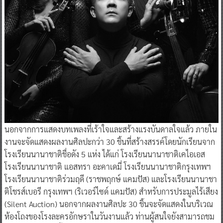
นอกจากการแสดงบทเพลงที่เร้าใจและสร้างแรงบันดาลใจแล้ว ภายใน
งานจะจัดแสดงผลงานศิลปะกว่า 30 ชิ้นที่สร้างสรรค์โดยนักเรียนจาก
โรงเรียนนานาชาติชื่อดัง 5 แห่ง ได้แก่ โรงเรียนนานาชาติเคไอเอส
โรงเรียนนานาชาติ แอสทรา อะคาเดมี่ โรงเรียนนานาชาติกรุงเทพฯ
โรงเรียนนานาชาติร่วมฤดี (ราชพฤกษ์ แคมปัส) และโรงเรียนนานาชา
ติโชรส์เบอรี กรุงเทพฯ (ริเวอร์ไซด์ แคมปัส) สำหรับการประมูลไร้เสียง
(Silent Auction) นอกจากผลงานศิลปะ 30 ชิ้นจะจัดแสดงในบริเวณ
ห้องโถงของโรงละครอักษราในวันงานแล้ว ท่านผู้สนใจยังสามารถชม