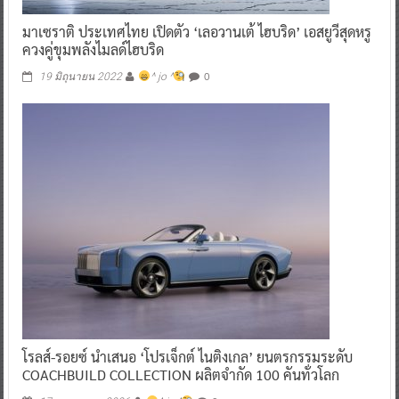
มาเซราติ ประเทศไทย เปิดตัว ‘เลอวานเต้ ไฮบริด’ เอสยูวีสุดหรู
ควงคู่ขุมพลังไมลด์ไฮบริด
0
19 มิถุนายน 2022
^ jo ^
โรลส์-รอยซ์ นำเสนอ ‘โปรเจ็กต์ ไนติงเกล’ ยนตรกรรมระดับ
COACHBUILD COLLECTION ผลิตจำกัด 100 คันทั่วโลก