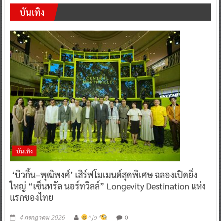
บันเทิง
บันเทิง
‘บิวกิ้น–พุฒิพงศ์’ เสิร์ฟโมเมนต์สุดพิเศษ ฉลองเปิดยิ่ง
ใหญ่ “เซ็นทรัล นอร์ทวิลล์” Longevity Destination แห่ง
แรกของไทย
0
4 กรกฎาคม 2026
^ jo ^