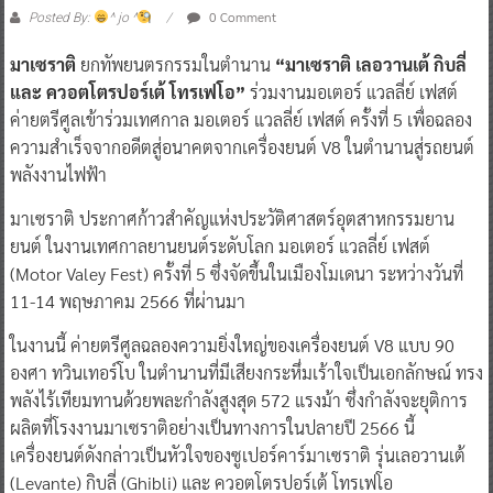
0 Comment
Posted By:
^ jo ^
มาเซราติ
ยกทัพยนตรกรรมในตำนาน
“มาเซราติ เลอวานเต้ กิบลี่
และ ควอตโตรปอร์เต้ โทรเฟโอ”
ร่วมงานมอเตอร์ แวลลี่ย์ เฟสต์
ค่ายตรีศูลเข้าร่วมเทศกาล มอเตอร์ แวลลี่ย์ เฟสต์ ครั้งที่ 5 เพื่อฉลอง
ความสำเร็จจากอดีตสู่อนาคตจากเครื่องยนต์ V8 ในตำนานสู่รถยนต์
พลังงานไฟฟ้า
มาเซราติ ประกาศก้าวสำคัญแห่งประวัติศาสตร์อุตสาหกรรมยาน
ยนต์ ในงานเทศกาลยานยนต์ระดับโลก มอเตอร์ แวลลี่ย์ เฟสต์
(Motor Valey Fest) ครั้งที่ 5 ซึ่งจัดขึ้นในเมืองโมเดนา ระหว่างวันที่
11-14 พฤษภาคม 2566 ที่ผ่านมา
ในงานนี้ ค่ายตรีศูลฉลองความยิ่งใหญ่ของเครื่องยนต์ V8 แบบ 90
องศา ทวินเทอร์โบ ในตำนานที่มีเสียงกระหึ่มเร้าใจเป็นเอกลักษณ์ ทรง
พลังไร้เทียมทานด้วยพละกำลังสูงสุด 572 แรงม้า ซึ่งกำลังจะยุติการ
ผลิตที่โรงงานมาเซราติอย่างเป็นทางการในปลายปี 2566 นี้
เครื่องยนต์ดังกล่าวเป็นหัวใจของซูเปอร์คาร์มาเซราติ รุ่นเลอวานเต้
(Levante) กิบลี่ (Ghibli) และ ควอตโตรปอร์เต้ โทรเฟโอ