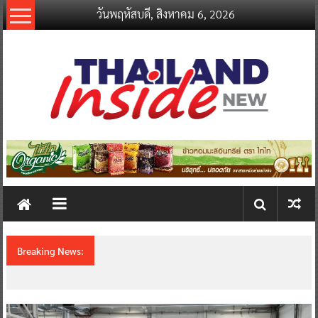
Skip
วันพฤหัสบดี, สิงหาคม 6, 2026
to
content
thailandinsidenew.com
Thailand
Inside
New
Breaking News:
มาเซราติ ฉลอง 100 ปี แห่งสัญลักษณ์ตรีศูล สู่บท
สรุปอันยิ่งใหญ่ของแกรนด์ทัวร์ จีน-อิตาลี ณ ถิ่น
กำเนิดเมือง โมเดนา