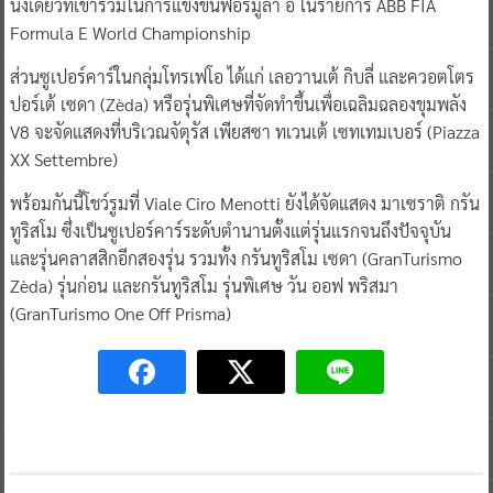
นั่งเดี่ยวที่เข้าร่วมในการแข่งขันฟอร์มูล่า อี ในรายการ ABB FIA
Formula E World Championship
ส่วนซูเปอร์คาร์ในกลุ่มโทรเฟโอ ได้แก่ เลอวานเต้ กิบลี่ และควอตโตร
ปอร์เต้ เซดา (Zèda) หรือรุ่นพิเศษที่จัดทำขึ้นเพื่อเฉลิมฉลองขุมพลัง
V8 จะจัดแสดงที่บริเวณจัตุรัส เพียสซา ทเวนเต้ เซทเทมเบอร์ (Piazza
XX Settembre)
พร้อมกันนี้โชว์รูมที่ Viale Ciro Menotti ยังได้จัดแสดง มาเซราติ กรัน
ทูริสโม ซึ่งเป็นซูเปอร์คาร์ระดับตำนานตั้งแต่รุ่นแรกจนถึงปัจจุบัน
และรุ่นคลาสสิกอีกสองรุ่น รวมทั้ง กรันทูริสโม เซดา (GranTurismo
Zèda) รุ่นก่อน และกรันทูริสโม รุ่นพิเศษ วัน ออฟ พริสมา
(GranTurismo One Off Prisma)