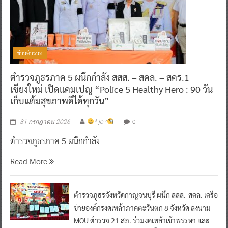
ข่าวตำรวจ
ตำรวจภูธรภาค 5 ผนึกกำลัง สสส. – สคล. – สคร.1
เชียงใหม่ เปิดแคมเปญ “Police 5 Healthy Hero : 90 วัน
เก็บแต้มสุขภาพดีได้ทุกวัน”
0
31 กรกฎาคม 2026
^ jo ^
ตำรวจภูธรภาค 5 ผนึกกำลัง
Read More
ตำรวจภูธรจังหวัดกาญจนบุรี ผนึก สสส.-สคล. เครือ
ข่ายองค์กรงดเหล้าภาคตะวันตก 8 จังหวัด ลงนาม
MOU ตำรวจ 21 สภ. ร่วมงดเหล้าเข้าพรรษา และ