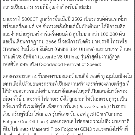
กลายเป็นยนตรกรรมที่มีคุณค่าสำหรับนักสะสม
มาเซราติ 5000GT ถูกสร้างขึ้นเมื่อปี 2502 เป็นรถยนต์คันแรกที่มา
พร้อมเครื่องยนต์ V8 อันทรงพลังนับแต่นั้นเป็นต้นมา ได้มีการผลิต
และจำหน่ายซูเปอร์คาร์เครื่องยนต์ 8 สูบไปมากกว่า 100,000 คัน
และในเดือนกรกฎาคม 2566 นี้ จะมีการเปิดตัว มาเซราติ โทรเฟโอ
(Trofeo) กิบลี่ 334 อัลติมา (Ghibli 334 Ultima) และ มาเซราติ เลอ
วานเต้ V8 อัลติมา (Levante V8 Ultima) รุ่นล่าสุดในงานกู๊ดวูด
เฟสติวัล ออฟ สปีด (Goodwood Festival of Speed)
ตลอดระยะเวลา 4 วันของงานมอเตอร์ แวลลีย์ เฟสต์ ทุกมุมในเมืองโม
เดนาเต็มไปด้วยยนตรกรรมที่เป็นผลงานสร้างสรรค์ของค่ายตรีศูล ที่
ได้นำยนตรกรรมแห่งตำนานมาจัดแสดงในจุดที่เป็นแลนด์มาร์คของ
เมือง ทั้งนี้ มาเซราติ โฟลกอเร ยังได้ถูกยกมาโชว์โฉมครบทุกรุ่นเป็น
ครั้งแรกที่บริเวณจัตุรัส เพียสซา กรันเด (Piazza Grande) ประกอบ
ด้วย กรันทูริสโม โฟลกอเร รุ่นพิเศษ วัน ออฟ ลูเช (GranTurismo
Folgore One Off Luce) และเกรคาเล่ โฟลกอเร รวมไปถึง มาเซราติ
ทีโป โฟลกอเร (Maserati Tipo Folgore) GEN3 รถแข่งพลังไฟฟ้าที่