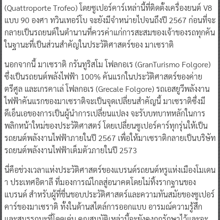
(Quattroporte Trofeo) โดยซูเปอร์คาร์เหล่านี้ที่ติดตั้งเครื่องยนต์ V8
แบบ 90 องศา ทวินเทอร์โบ จะยังมีจำหน่ายไปจนถึงปี 2567 ก่อนที่จะ
กลายเป็นรถยนต์ในตำนานที่ควรค่าแก่การสะสมของเจ้าของรถทุกคัน
ในฐานะที่เป็นส่วนสำคัญในประวัติศาสตร์ของ มาเซราติ
นอกจากนี้ มาเซราติ กรันทูริสโม โฟลกอเร (GranTurismo Folgore)
ซึ่งเป็นรถยนต์พลังไฟฟ้า 100% คันแรกในประวัติศาสตร์ของค่าย
ตรีศูล และเกรคาเล่ โฟลกอเร (Grecale Folgore) รถเอสยูวีพลังงาน
ไฟฟ้าคันแรกของมาเซราติจะเป็นจุดเปลี่ยนสำคัญนี้ มาเซราติซึ่งมี
ดีเอ็นเอของการเป็นผู้นำการเปลี่ยนแปลง จะรับบทบาทหลักในการ
พลิกหน้าใหม่ของประวัติศาสตร์ โดยเปลี่ยนซูเปอร์คาร์ทุกรุ่นให้เป็น
รถยนต์พลังงานไฟฟ้าภายในปี 2567 เพื่อให้มาเซราติกลายเป็นบริษัท
รถยนต์พลังงานไฟฟ้าเต็มตัวภายในปี 2573
นี่คือช่วงเวลาแห่งประวัติศาสตร์ของแบรนด์รถยนต์หรูแห่งเมืองโมเดน
า ประเทศอิตาลี ที่มองการณ์ไกลสู่อนาคตโดยไม่ทิ้งรากฐานของ
แบรนด์ สำหรับผู้ที่ชื่นชอบประวัติศาสตร์และความทันสมัยของซูเปอร์
คาร์ของมาเซราติ ทั้งในด้านสไตล์การออกแบบ อารมณ์ความรู้สึก
และสมรรถนะที่โดดเด่น คุณสมบัติเหล่านี้จะยังคงถูกรักษาไว้และจะ