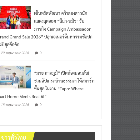
เซ็นทรัลพัฒนา คว้าสองสาวนัก
แสดงสุดฮอต “ลีน่า-หมิว” รับ
ภารกิจ Campaign Ambassador
rand Grand Sale 2026” ปลุกเอเนอร์จี้มหกรรมช้อปก
งปีสุดคึกคัก
0
29 พฤษภาคม 2026
“มาย ภาคภูมิ” เปิดห้องนอนลับ!
ชวนอัปเกรดบ้านธรรมดาให้สมาร์ท
ขั้นสุด ในงาน “Tapo: Where
art Home Meets Real AI”
0
18 พฤษภาคม 2026
ข่าวทั่วไทย