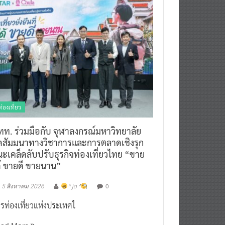
ท่องเที่ยว
ทท. ร่วมมือกับ จุฬาลงกรณ์มหาวิทยาลัย
ัดสัมมนาทางวิชาการและการตลาดเชิงรุก
ะเคล็ดลับปรับธุรกิจท่องเที่ยวไทย “ขาย
ด้ ขายดี ขายนาน”
0
5 สิงหาคม 2026
^ jo ^
รท่องเที่ยวแห่งประเทศไ
ead More