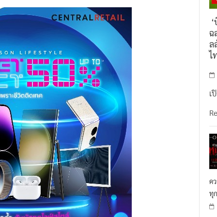
‘บ
ฉล
ลล
ไ
เป
R
คว
ทุ