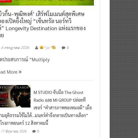
ิวกิ้น–พุฒิพงศ์’ เสิร์ฟโมเมนต์สุดพิเศษ
องเปิดยิ่งใหญ่ “เซ็นทรัล นอร์ทวิ
์” Longevity Destination แห่งแรกของ
ทย
0
4 กรกฎาคม 2026
^ jo ^
ิดประสบการณ์ “Multiply
ead More
M STUDIO จับมือ The Ghost
Radio และ MI GROUP ปล่อยที
เซอร์ “คำสารภาพของหมอผี” เมื่อ
ามยุติธรรมใช้ไม่ได้…มนตร์ดำจึงกลายเป็นทางเลือก”
กโรงภาพยนตร์ 12 สิงหาคมนี้
0
17 มิถุนายน 2026