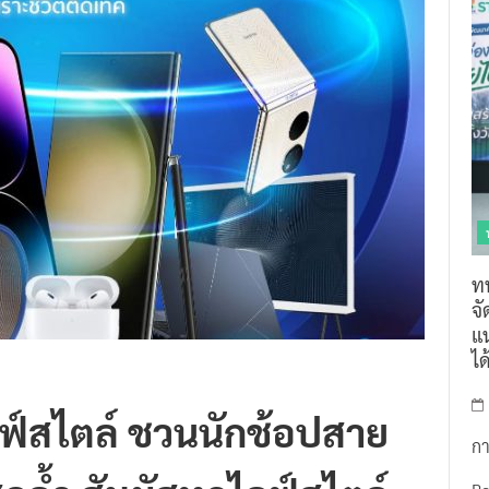
ท
จ
แน
ไ
ลฟ์สไตล์ ชวนนักช้อปสาย
กา
ดล้ำ สัมผัสทุกไลฟ์สไตล์
R