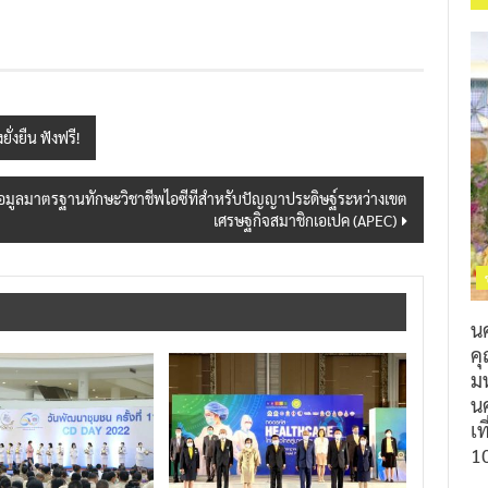
่งยืน ฟังฟรี!
ข้อมูลมาตรฐานทักษะวิชาชีพไอซีทีสำหรับปัญญาประดิษฐ์ระหว่างเขต
เศรษฐกิจสมาชิกเอเปค (APEC)
น
ค
ม
นค
เท
1