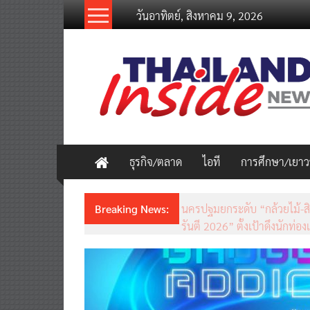
Skip
วันอาทิตย์, สิงหาคม 9, 2026
to
content
thailandinsidenew.com
Thailand
Inside
New
ธุรกิจ/ตลาด
ไอที
การศึกษา/เยา
Breaking News:
ชวนรู้จักซิม my by NT เน็ตเร