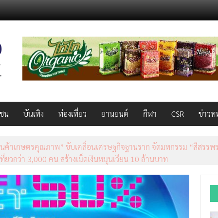
วชน
บันเทิง
ท่องเที่ยว
ยานยนต์
กีฬา
CSR
ข่าวท
็ว แรง คุ้มค่าทั่วไทยพร้อมโอกาสสร้างรายได้เสริมผ่าน Lazada Affiliate