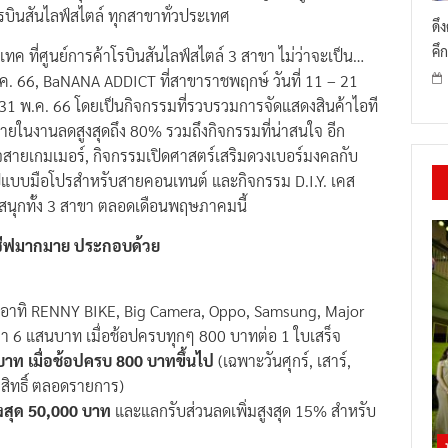
าโรบินสันไลฟ์สไตล์ ทุกสาขาทั่วประเทศ
ดึ
คึก
 ที่ศูนย์การค้าโรบินสันไลฟ์สไตล์ 3 สาขา ไม่ว่าจะเป็น…
.ค. 66, BaNANA ADDICT ที่สาขาราชพฤกษ์ วันที่ 11 – 21
– 31 พ.ค. 66 โดยเป็นกิจกรรมที่รวบรวมการจัดแสดงสินค้าไอที
ายในงานลดสูงสุดถึง 80% รวมถึงกิจกรรมที่น่าสนใจ อีก
สายเกมเมอร์, กิจกรรมเปิดศาสตร์เสริมดวงเบอร์มงคลกับ
แบบมือโปรสำหรับสายคอนเทนต์ และกิจกรรม D.I.Y. เคส
ดสนุกทั้ง 3 สาขา ตลอดเดือนพฤษภาคมนี้
ลูซีฟมากมาย ประกอบด้วย
อาทิ RENNY BIKE, Big Camera, Oppo, Samsung, Major
่า 6 แสนบาท เมื่อช้อปครบทุกๆ 800 บาทต่อ 1 ใบเสร็จ
 บาท เมื่อช้อปครบ 800 บาทขึ้นไป
(เฉพาะวันศุกร์, เสาร์,
0 สิทธิ์ ตลอดรายการ)
สูงสุด 50,000 บาท
และแลกรับส่วนลดเพิ่มสูงสุด 15% สำหรับ