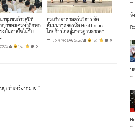
จั
ชุมชนก้าวสู่ปีที่
กรมวิทยาศาสตร์บริการ จัด
รัชญาของเศรษฐกิจพอ
สัมมนา“ถอดรหัส Healthcare
R
แรงบันดาลใจในขับ
ไทยก้าวไกลสู่มาตรฐานสากล”
น
0
16 กรกฎาคม 2020
^ jo ^
0
 2022
^ jo ^
ปล
ป็นถูกทำเครื่องหมาย
*
No