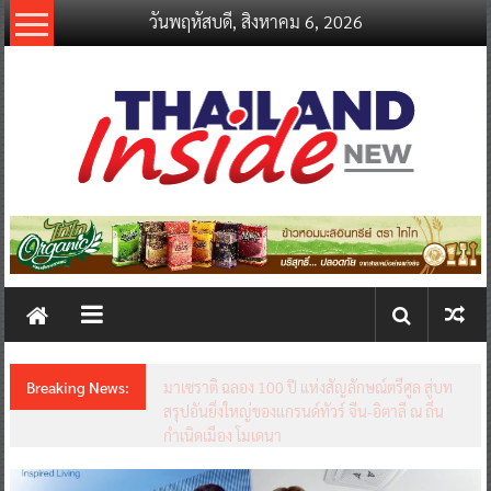
Skip
วันพฤหัสบดี, สิงหาคม 6, 2026
to
content
thailandinsidenew.com
Thailand
Inside
New
Breaking News:
มาเซราติ ฉลอง 100 ปี แห่งสัญลักษณ์ตรีศูล สู่บท
สรุปอันยิ่งใหญ่ของแกรนด์ทัวร์ จีน-อิตาลี ณ ถิ่น
กำเนิดเมือง โมเดนา