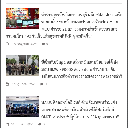
ตำรวจภูธรจังหวัดกาญจนบุรี ผนึก สสส.-สคล. เครือ
ข่ายองค์กรงดเหล้าภาคตะวันตก 8 จังหวัด ลงนาม
MOU ตำรวจ 21 สภ. ร่วมงดเหล้าเข้าพรรษา และ
ชวนคนไทย “90 วันเก็บแต้มสุขภาพดี สิ่งดี ๆ จะเกิดขึ้น”
0
10 กรกฎาคม 2026
บีเอ็มดับเบิลยู มอเตอร์ราด มิลเลนเนียม ออโต้ ส่ง
มอบ BMW F900GS Adventure จำนวน 15 คัน
สนับสนุนภารกิจตำรวจจราจรโครงการพระราชดำริ
0
13 มิถุนายน 2026
ป.ป.ส. คิกออฟบิ๊กอีเวนต์ ดึงพลังมวลชนร่วมแจ้ง
เบาะแสยาเสพติด พร้อมเปิดตัวซีรีส์ฟอร์มยักษ์
ONCB Mission “ปฏิบัติการ IN SEA บุกเกาะนรก”
0
21 มีนาคม 2026