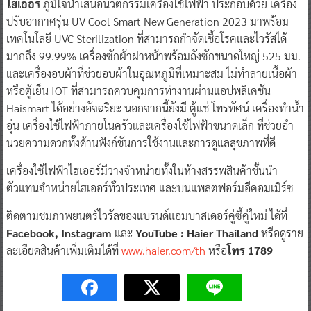
ไฮเออร์
ภูมิใจนำเสนอนวัตกรรมเครื่องใช้ไฟฟ้า ประกอบด้วย เครื่อง
ปรับอากาศรุ่น UV Cool Smart New Generation 2023 มาพร้อม
เทคโนโลยี UVC Sterilization ที่สามารถกำจัดเชื้อโรคและไวรัสได้
มากถึง 99.99% เครื่องซักผ้าฝาหน้าพร้อมถังซักขนาดใหญ่ 525 มม.
และเครื่องอบผ้าที่ช่วยอบผ้าในอุณหภูมิที่เหมาะสม ไม่ทำลายเนื้อผ้า
หรือตู้เย็น IOT ที่สามารถควบคุมการทำงานผ่านแอปพลิเคชัน
Haismart ได้อย่างอัจฉริยะ นอกจากนี้ยังมี ตู้แช่ โทรทัศน์ เครื่องทำน้ำ
อุ่น เครื่องใช้ไฟฟ้าภายในครัวและเครื่องใช้ไฟฟ้าขนาดเล็ก ที่ช่วยอำ
นวยความดวกทั้งด้านฟังก์ชันการใช้งานและการดูแลสุขภาพที่ดี
เครื่องใช้ไฟฟ้าไฮเออร์มีวางจำหน่ายทั้งในห้างสรรพสินค้าชั้นนำ
ตัวแทนจำหน่ายไฮเออร์ทั่วประเทศ และบนแพลตฟอร์มอีคอมเมิร์ซ
ติดตามชมภาพยนตร์ไวรัลของแบรนด์แอมบาสเดอร์คู่ซี้คู่ใหม่ ได้ที่
Facebook, Instagram
และ
YouTube : Haier Thailand
หรือดูราย
ละเอียดสินค้าเพิ่มเติมได้ที่
www.haier.com/th
หรือ
โทร 1789