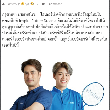
0 Comment
Posted By:
^ jo ^
กรุงเทพฯ ประเทศไทย –
ไฮเออร์
เปิดตัวภาพยนตร์ไวรัลชุดใหม่ใน
คอนเซ็ปต์ Inspire Future Dreams ทีมเทคโนโลยีที่พาชีวิตเราไปให้
สุด ชูจุดเด่นด้านเทคโนโลยีผลิตภัณฑ์เครื่องใช้ไฟฟ้า นำแสดงโดย บอย
ปกรณ์ ฉัตรบริรักษ์ และ ปอป้อ ทรัพย์สิรี แต้รัตนชัย แบรนด์แอมบา
สเดอร์ ไฮเออร์ (ประเทศไทย) ตอกย้ำกลยุทธ์สปอร์ตมาร์เก็ตติ้งของไฮ
เออร์ในปีนี้