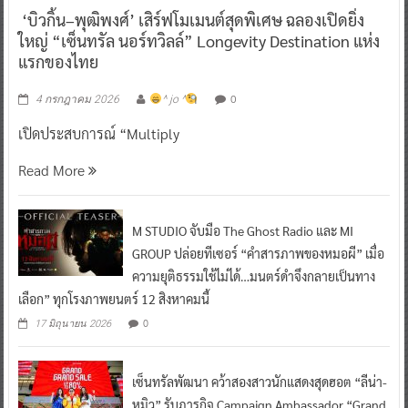
‘บิวกิ้น–พุฒิพงศ์’ เสิร์ฟโมเมนต์สุดพิเศษ ฉลองเปิดยิ่ง
ใหญ่ “เซ็นทรัล นอร์ทวิลล์” Longevity Destination แห่ง
แรกของไทย
0
4 กรกฎาคม 2026
^ jo ^
เปิดประสบการณ์ “Multiply
Read More
M STUDIO จับมือ The Ghost Radio และ MI
GROUP ปล่อยทีเซอร์ “คำสารภาพของหมอผี” เมื่อ
ความยุติธรรมใช้ไม่ได้…มนตร์ดำจึงกลายเป็นทาง
เลือก” ทุกโรงภาพยนตร์ 12 สิงหาคมนี้
0
17 มิถุนายน 2026
เซ็นทรัลพัฒนา คว้าสองสาวนักแสดงสุดฮอต “ลีน่า-
หมิว” รับภารกิจ Campaign Ambassador “Grand