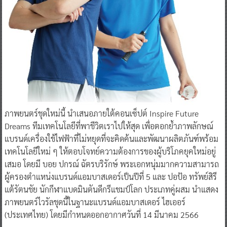
ภาพยนตร์ชุดใหม่นี้ นำเสนอภายใต้คอนเซ็ปต์ Inspire Future
Dreams ทีมเทคโนโลยีที่พาชีวิตเราไปให้สุด เพื่อตอกย้ำภาพลักษณ์
แบรนด์เครื่องใช้ไฟฟ้าที่ไม่หยุดที่จะคิดค้นและพัฒนาผลิตภันฑ์พร้อม
เทคโนโลยีใหม่ ๆ ให้ตอบโจทย์ความต้องการของผู้บริโภคยุคใหม่อยู่
เสมอ โดยมี บอย ปกรณ์ ฉัตรบริรักษ์ พระเอกหนุ่มมากความสามารถ
ผู้ครองตำแหน่งแบรนด์แอมบาสเดอร์เป็นปีที่ 5 และ ปอป้อ ทรัพย์สิรี
แต้รัตนชัย นักกีฬาแบดมินตันดีกรีแชมป์โลก ประเภทคู่ผสม นำแสดง
ภาพยนตร์ไวรัลชุดนี้ในฐานะแบรนด์แอมบาสเดอร์ ไฮเออร์
(ประเทศไทย) โดยมีกำหนดออกอากาศวันที่ 14 มีนาคม 2566