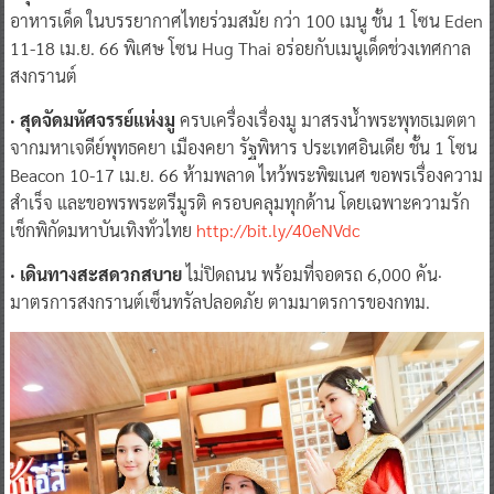
อาหารเด็ด ในบรรยากาศไทยร่วมสมัย กว่า 100 เมนู ชั้น 1 โซน Eden
11-18 เม.ย. 66 พิเศษ โซน Hug Thai อร่อยกับเมนูเด็ดช่วงเทศกาล
สงกรานต์
· สุดจัดมหัศจรรย์แห่งมู
ครบเครื่องเรื่องมู มาสรงน้ำพระพุทธเมตตา
จากมหาเจดีย์พุทธคยา เมืองคยา รัฐพิหาร ประเทศอินเดีย ชั้น 1 โซน
Beacon 10-17 เม.ย. 66 ห้ามพลาด ไหว้พระพิฆเนศ ขอพรเรื่องความ
สำเร็จ และขอพรพระตรีมูรติ ครอบคลุมทุกด้าน โดยเฉพาะความรัก
เช็กพิกัดมหาบันเทิงทั่วไทย
http://bit.ly/40eNVdc
· เดินทางสะสดวกสบาย
ไม่ปิดถนน พร้อมที่จอดรถ 6,000 คัน·
มาตรการสงกรานต์เซ็นทรัลปลอดภัย ตามมาตรการของกทม.