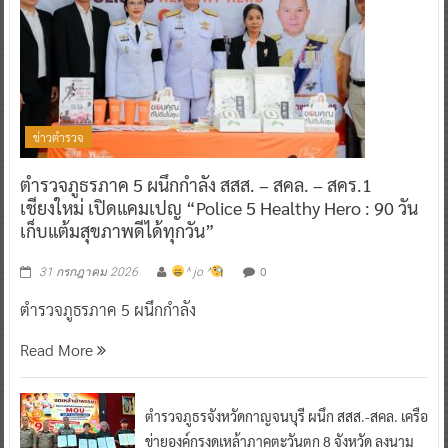
ข่าวตำรวจ
ตำรวจภูธรภาค 5 ผนึกกำลัง สสส. – สคล. – สคร.1
เชียงใหม่ เปิดแคมเปญ “Police 5 Healthy Hero : 90 วัน
เก็บแต้มสุขภาพดีได้ทุกวัน”
0
31 กรกฎาคม 2026
^ jo ^
ตำรวจภูธรภาค 5 ผนึกกำลัง
Read More
ตำรวจภูธรจังหวัดกาญจนบุรี ผนึก สสส.-สคล. เครือ
ข่ายองค์กรงดเหล้าภาคตะวันตก 8 จังหวัด ลงนาม