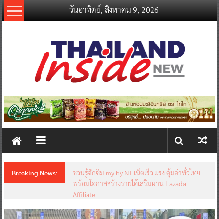
Skip
วันอาทิตย์, สิงหาคม 9, 2026
to
content
thailandinsidenew.com
Thailand
Inside
New
Breaking News:
ชวนรู้จักซิม my by NT เน็ตเร็ว แรง คุ้มค่าทั่วไทย
พร้อมโอกาสสร้างรายได้เสริมผ่าน Lazada
Affiliate