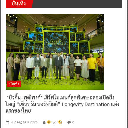
บันเทิง
บันเทิง
‘บิวกิ้น–พุฒิพงศ์’ เสิร์ฟโมเมนต์สุดพิเศษ ฉลองเปิดยิ่ง
ใหญ่ “เซ็นทรัล นอร์ทวิลล์” Longevity Destination แห่ง
แรกของไทย
0
4 กรกฎาคม 2026
^ jo ^