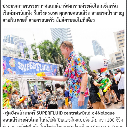
ประมวลภาพบรรยากาศแลนด์มาร์สงกรานต์ระดับโลกเซ็นทรัล
เวิลด์มหาบันเทิง รื่นเริงครบรส ทุกสายคอนเสิร์ต สายสาดน้ำ สายมู
สายกิน สายตี้ สายครอบครัว มันส์ครบจบในที่เดียว
· สุดปังพลังดนตรี SUPERFLUID centralwOrld x 4Nologue
คอนเสิร์ตระดับโลก
ไลน์อัปศิลปินและดีเจแบบจัดเต็ม กว่า 100 ชีวิต
ท่ามกลางเอ็ฟเฟ็กต์คลื่นน้ำสุดล้ำแถมชุ่มฉ่ำ บริเวณ Square A, B และ