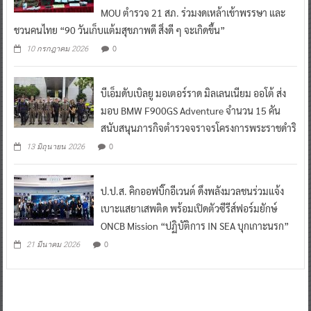
MOU ตำรวจ 21 สภ. ร่วมงดเหล้าเข้าพรรษา และ
ชวนคนไทย “90 วันเก็บแต้มสุขภาพดี สิ่งดี ๆ จะเกิดขึ้น”
0
10 กรกฎาคม 2026
บีเอ็มดับเบิลยู มอเตอร์ราด มิลเลนเนียม ออโต้ ส่ง
มอบ BMW F900GS Adventure จำนวน 15 คัน
สนับสนุนภารกิจตำรวจจราจรโครงการพระราชดำริ
0
13 มิถุนายน 2026
ป.ป.ส. คิกออฟบิ๊กอีเวนต์ ดึงพลังมวลชนร่วมแจ้ง
เบาะแสยาเสพติด พร้อมเปิดตัวซีรีส์ฟอร์มยักษ์
ONCB Mission “ปฏิบัติการ IN SEA บุกเกาะนรก”
0
21 มีนาคม 2026