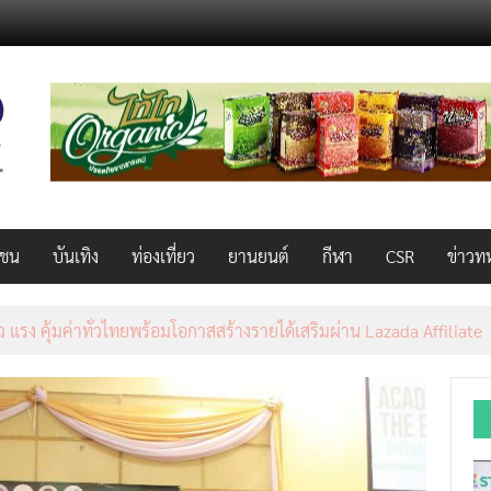
วชน
บันเทิง
ท่องเที่ยว
ยานยนต์
กีฬา
CSR
ข่าวท
็ว แรง คุ้มค่าทั่วไทยพร้อมโอกาสสร้างรายได้เสริมผ่าน Lazada Affiliate