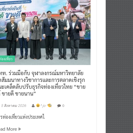
ท่องเที่ยว
ทท. ร่วมมือกับ จุฬาลงกรณ์มหาวิทยาลัย
ัดสัมมนาทางวิชาการและการตลาดเชิงรุก
ะเคล็ดลับปรับธุรกิจท่องเที่ยวไทย “ขาย
ด้ ขายดี ขายนาน”
0
5 สิงหาคม 2026
^ jo ^
รท่องเที่ยวแห่งประเทศไ
ead More