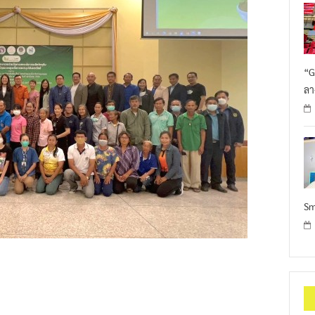
“G
ลา
Sm