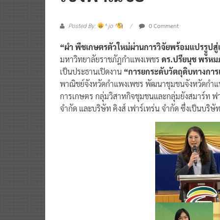
0 Comment
Posted By:
^ jo ^
“ผำ พืชเกษตรตัวใหม่ผ่านการวิจัยพร้อมแปรรููปสู่
มหาวิทยาลัยราชภัฎกำแพงเพชร
ดร.ปรียนุช พรหม
เป็นประธานเปิดงาน
“การยกระดับวัตถุดิบทางการเ
พาณิชย์จังหวัดกำแพงเพชร พัฒนาชุมชนจังหวัดกำแ
การเกษตร กลุ่มวิสาหกิจชุมชนและกลุ่มยังสมาร์ท ฟา
จำกัด และบริษัท คิงส์ เฟาร์เทร่น จำกัด ซึ่งเป็นบริษ