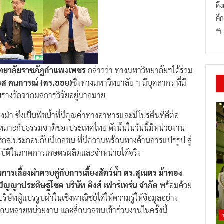
ดึ
คึก
วิทยาลัยราชภัฎกำแพงเพชร
กล่าวว่า ทางมหาวิทยาลัยฯได้ร่วม
ิรส คนการณ์ (ดร.ออย)
ซึ่งทางมหาวิทยาลัย ฯ มีบุคลากร ที่มี
ับรางวัลจากผลการวิจัยอยู่มากมาย
งผำ ซึ่งเป็นพืชน้ำที่มีคุณค่าทางอาหารและมีโปรตีนที่ดีต่อ
หมาะกับธรรมชาติของประเทศไทย ดังนั้นในวันนี้มีหน่วยงาน
ือ ธกส.ประกอบกับมีเอกชน ที่มีความพร้อมทางด้านการแปรรูป สู่
รปฏิบัติในภาคการเกษตรผลิตและจำหน่ายได้จริง
ารเลี้ยงผำควบคู่กับการเลี้ยงสัตว์น้ำ ดร.สุเนตร ม้าทอง
ปัญญาประดิษฐ์โชค บริษัท คิงส์ เฟาร์เทร่น จำกัด
พร้อมด้วย
ัทผู้แปรรูปผำในเชิงพาณิชย์ได้ให้ความรู้ให้ข้อมูลอย่าง
อมหลายหน่วยงาน และสื่อมวลชนเข้าร่วมงานในครั้งนี้