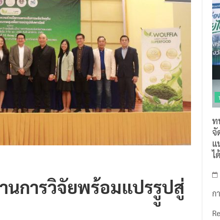
ท
จ
แน
ไ
านการวิจัยพร้อมแปรรููปสู่
กา
R