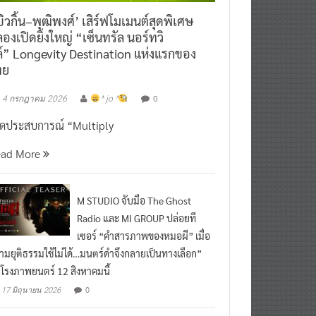
ิวกิ้น–พุฒิพงศ์’ เสิร์ฟโมเมนต์สุดพิเศษ
องเปิดยิ่งใหญ่ “เซ็นทรัล นอร์ทวิ
์” Longevity Destination แห่งแรกของ
ทย
0
4 กรกฎาคม 2026
^ jo ^
ิดประสบการณ์ “Multiply
ead More
M STUDIO จับมือ The Ghost
Radio และ MI GROUP ปล่อยที
เซอร์ “คำสารภาพของหมอผี” เมื่อ
ามยุติธรรมใช้ไม่ได้…มนตร์ดำจึงกลายเป็นทางเลือก”
กโรงภาพยนตร์ 12 สิงหาคมนี้
0
17 มิถุนายน 2026