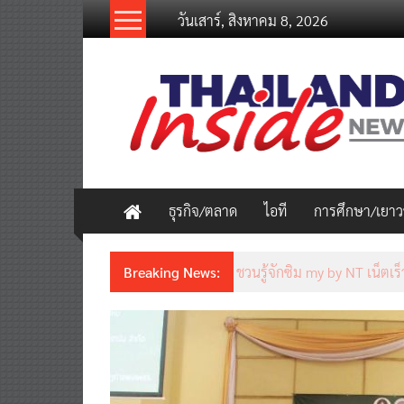
Skip
วันเสาร์, สิงหาคม 8, 2026
to
content
thailandinsidenew.com
Thailand
Inside
New
ธุรกิจ/ตลาด
ไอที
การศึกษา/เยา
Breaking News:
ชวนรู้จักซิม my by NT เน็ตเร