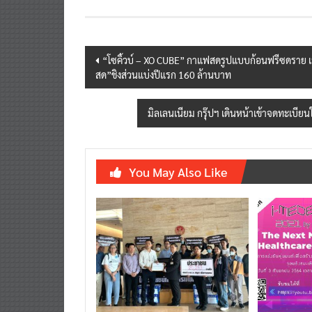
Post
“โซคิ้วบ์ – XO CUBE” กาแฟสดรูปแบบก้อนฟรีซดราย เ
สด”ชิงส่วนแบ่งปีแรก 160 ล้านบาท
navigation
มิลเลนเนียม กรุ๊ปฯ เดินหน้าเข้าจดทะเบีย
You May Also Like