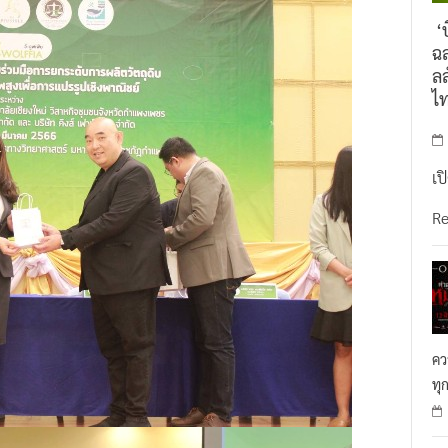
‘บ
ฉล
ลล
ไ
เป
R
คว
ทุ