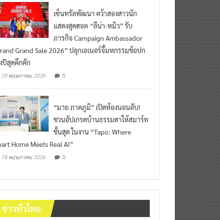
เซ็นทรัลพัฒนา คว้าสองสาวนัก
แสดงสุดฮอต “ลีน่า-หมิว” รับ
ภารกิจ Campaign Ambassador
rand Grand Sale 2026” ปลุกเอเนอร์จี้มหกรรมช้อปก
งปีสุดคึกคัก
0
29 พฤษภาคม 2026
“มาย ภาคภูมิ” เปิดห้องนอนลับ!
ชวนอัปเกรดบ้านธรรมดาให้สมาร์ท
ขั้นสุด ในงาน “Tapo: Where
art Home Meets Real AI”
0
18 พฤษภาคม 2026
ข่าวทั่วไทย