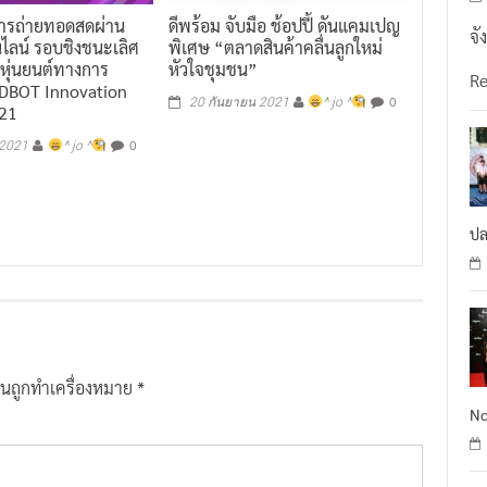
ารถ่ายทอดสดผ่าน
ดีพร้อม จับมือ ช้อปปี้ ดันแคมเปญ
จั
ไลน์ รอบชิงชนะเลิศ
พิเศษ “ตลาดสินค้าคลื่นลูกใหม่
ุ่นยนต์ทางการ
หัวใจชุมชน”
R
EDBOT Innovation
0
20 กันยายน 2021
^ jo ^
021
0
 2021
^ jo ^
ปล
ป็นถูกทำเครื่องหมาย
*
No