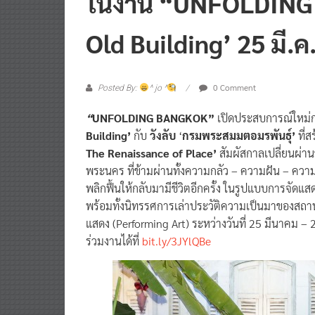
Old Building’ 25 มี.ค
0 Comment
Posted By:
^ jo ^
“
UNFOLDING BANGKOK”
เปิดประสบการณ์ใหม่ก
Building’
กับ
วังลับ
‘
กรมพระสมมตอมรพันธุ์’
ที่ส
The Renaissance of Place’
สัมผัสกาลเปลี่ยนผ่า
พระนคร ที่ข้ามผ่านทั้งความกลัว – ความฝัน – ความห
พลิกฟื้นให้กลับมามีชีวิตอีกครั้ง ในรูปแบบการจัด
พร้อมทั้งนิทรรศการเล่าประวัติความเป็นมาของสถา
แสดง (Performing Art) ระหว่างวันที่ 25 มีนาคม –
ร่วมงานได้ที่
bit.ly/3JYlQBe