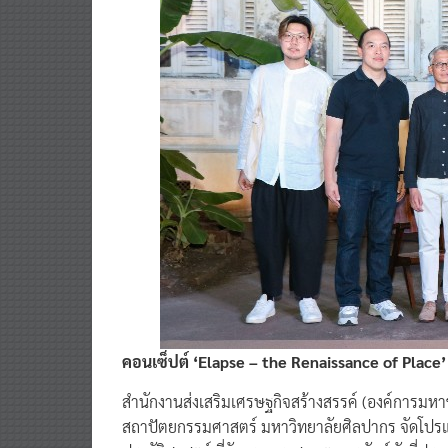
คอนเซ็ปต์ ‘Elapse – the Renaissance of Place’
สำนักงานส่งเสริมเศรษฐกิจสร้างสรรค์ (องค์การมห
สถาปัตยกรรมศาสตร์ มหาวิทยาลัยศิลปากร จัดโปร
ประวัติศาสตร์ ที่วังกรมพระสมมตอมรพันธุ์ วังที่