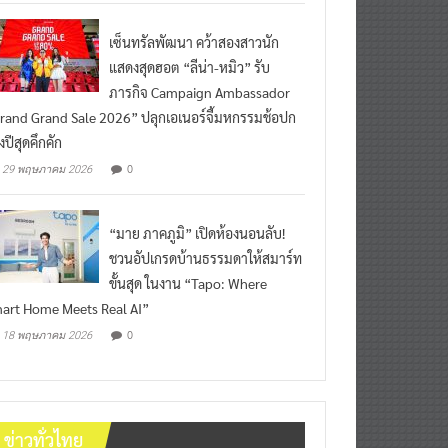
เซ็นทรัลพัฒนา คว้าสองสาวนัก
แสดงสุดฮอต “ลีน่า-หมิว” รับ
ภารกิจ Campaign Ambassador
rand Grand Sale 2026” ปลุกเอเนอร์จี้มหกรรมช้อปก
งปีสุดคึกคัก
0
29 พฤษภาคม 2026
“มาย ภาคภูมิ” เปิดห้องนอนลับ!
ชวนอัปเกรดบ้านธรรมดาให้สมาร์ท
ขั้นสุด ในงาน “Tapo: Where
art Home Meets Real AI”
0
18 พฤษภาคม 2026
ข่าวทั่วไทย