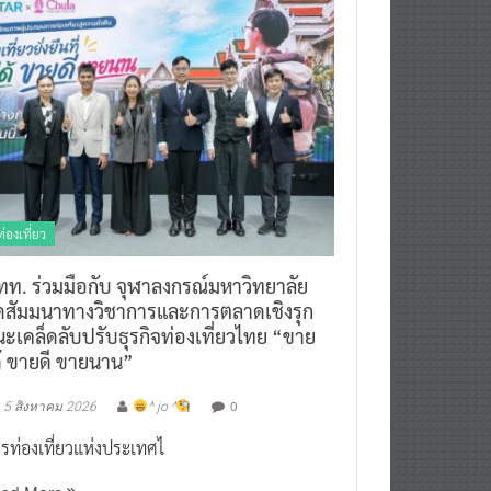
ท่องเที่ยว
ทท. ร่วมมือกับ จุฬาลงกรณ์มหาวิทยาลัย
ัดสัมมนาทางวิชาการและการตลาดเชิงรุก
ะเคล็ดลับปรับธุรกิจท่องเที่ยวไทย “ขาย
ด้ ขายดี ขายนาน”
0
5 สิงหาคม 2026
^ jo ^
รท่องเที่ยวแห่งประเทศไ
ead More