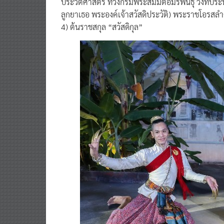
ลูกยาเธอ พระองค์เจ้าสวัสดิประวัติ) พระราชโอรสลำด
4) ต้นราชสกุล “สวัสดิกุล”