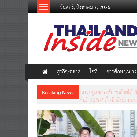
Skip
วันศุกร์, สิงหาคม 7, 2026
to
content
thailandinsidenew.com
Thailand
Inside
New
ธุรกิจ/ตลาด
ไอที
การศึกษา/เยา
Breaking News:
ชวนรู้จักซิม my by NT เน็ตเร