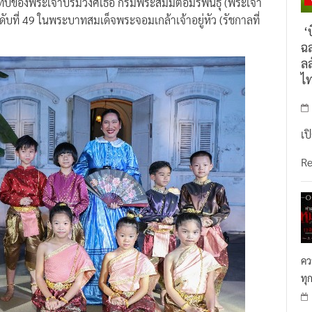
ับที่ 49 ในพระบาทสมเด็จพระจอมเกล้าเจ้าอยู่หัว (รัชกาลที่
‘บ
ฉล
ลล
ไ
เป
R
คว
ทุ