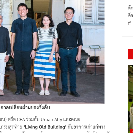
ดึ
คึก
 กาลเปลี่ยนผ่านของวังลับ
าชน) หรือ CEA ร่วมกับ Urban Ally และคณะ
แกรมสุดท้าย
‘Living Old Building’
กับอาคารเก่าแก่ทาง
ประทับของพระเจ้าบรมวงศ์เธอ กรมพระสมมตอมรพันธุ์ (พระเจ้า