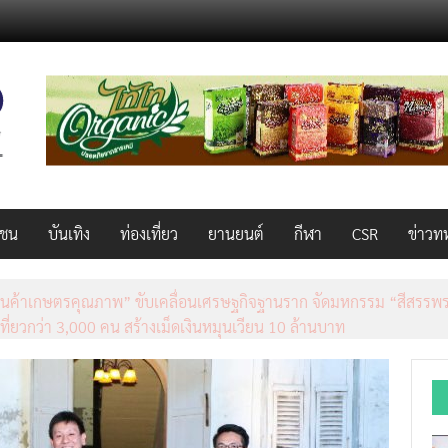
วชน
บันเทิง
ท่องเที่ยว
ยานยนต์
กีฬา
CSR
ข่าวท
็ว แรง คุ้มค่าทั่วไทยพร้อมโอกาสสร้างรายได้เสริมผ่าน Lazada Affiliate