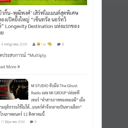
ิวกิ้น–พุฒิพงศ์’ เสิร์ฟโมเมนต์สุดพิเศษ
องเปิดยิ่งใหญ่ “เซ็นทรัล นอร์ทวิ
์” Longevity Destination แห่งแรกของ
ทย
0
4 กรกฎาคม 2026
^ jo ^
ิดประสบการณ์ “Multiply
ead More
M STUDIO จับมือ The Ghost
Radio และ MI GROUP ปล่อยที
เซอร์ “คำสารภาพของหมอผี” เมื่อ
ามยุติธรรมใช้ไม่ได้…มนตร์ดำจึงกลายเป็นทางเลือก”
กโรงภาพยนตร์ 12 สิงหาคมนี้
0
17 มิถุนายน 2026