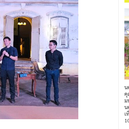
น
ค
ม
นค
เท
1