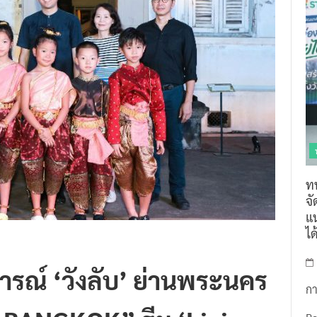
ท
จ
แน
ไ
รณ์ ‘วังลับ’ ย่านพระนคร
กา
BANGKOK” ธีม ‘Living
R