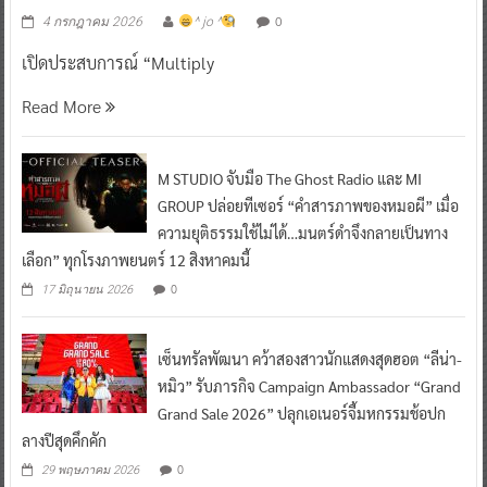
0
4 กรกฎาคม 2026
^ jo ^
เปิดประสบการณ์ “Multiply
Read More
M STUDIO จับมือ The Ghost Radio และ MI
GROUP ปล่อยทีเซอร์ “คำสารภาพของหมอผี” เมื่อ
ความยุติธรรมใช้ไม่ได้…มนตร์ดำจึงกลายเป็นทาง
เลือก” ทุกโรงภาพยนตร์ 12 สิงหาคมนี้
0
17 มิถุนายน 2026
เซ็นทรัลพัฒนา คว้าสองสาวนักแสดงสุดฮอต “ลีน่า-
หมิว” รับภารกิจ Campaign Ambassador “Grand
Grand Sale 2026” ปลุกเอเนอร์จี้มหกรรมช้อปก
ลางปีสุดคึกคัก
0
29 พฤษภาคม 2026