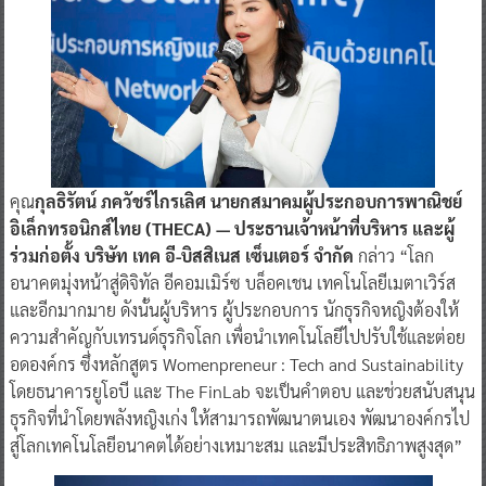
คุณ
กุลธิรัตน์ ภควัชร์ไกรเลิศ นายกสมาคมผู้ประกอบการพาณิชย์
อิเล็กทรอนิกส์ไทย (THECA) — ประธานเจ้าหน้าที่บริหาร และผู้
ร่วมก่อตั้ง บริษัท เทค อี-บิสสิเนส เซ็นเตอร์ จำกัด
กล่าว “โลก
อนาคตมุ่งหน้าสู่ดิจิทัล อีคอมเมิร์ซ บล็อคเชน เทคโนโลยีเมตาเวิร์ส
และอีกมากมาย ดังนั้นผู้บริหาร ผู้ประกอบการ นักธุรกิจหญิงต้องให้
ความสำคัญกับเทรนด์ธุรกิจโลก เพื่อนำเทคโนโลยีไปปรับใช้และต่อย
อดองค์กร ซึ่งหลักสูตร Womenpreneur : Tech and Sustainability
โดยธนาคารยูโอบี และ The FinLab จะเป็นคำตอบ และช่วยสนับสนุน
ธุรกิจที่นำโดยพลังหญิงเก่ง ให้สามารถพัฒนาตนเอง พัฒนาองค์กรไป
สู่โลกเทคโนโลยีอนาคตได้อย่างเหมาะสม และมีประสิทธิภาพสูงสุด”