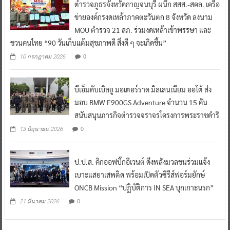
ตำรวจภูธรจังหวัดกาญจนบุรี ผนึก สสส.-สคล. เครือ
ข่ายองค์กรงดเหล้าภาคตะวันตก 8 จังหวัด ลงนาม
MOU ตำรวจ 21 สภ. ร่วมงดเหล้าเข้าพรรษา และ
ชวนคนไทย “90 วันเก็บแต้มสุขภาพดี สิ่งดี ๆ จะเกิดขึ้น”
0
10 กรกฎาคม 2026
บีเอ็มดับเบิลยู มอเตอร์ราด มิลเลนเนียม ออโต้ ส่ง
มอบ BMW F900GS Adventure จำนวน 15 คัน
สนับสนุนภารกิจตำรวจจราจรโครงการพระราชดำริ
0
13 มิถุนายน 2026
ป.ป.ส. คิกออฟบิ๊กอีเวนต์ ดึงพลังมวลชนร่วมแจ้ง
เบาะแสยาเสพติด พร้อมเปิดตัวซีรีส์ฟอร์มยักษ์
ONCB Mission “ปฏิบัติการ IN SEA บุกเกาะนรก”
0
21 มีนาคม 2026