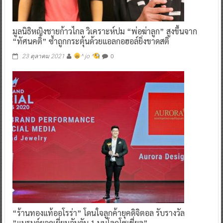
มูลนิธิหญิงชายก้าวไกล วิเคราะห์ปม “พ่อฆ่าลูก” สูงขึ้นจาก
“ทัศนคติ” ซ้ำถูกกระตุ้นด้วยแอลกอฮอล์ยิ่งขาดสติ
0
23 ตุลาคม 2021
^ jo ^
“ร้านทองแท้ออโรร่า” โดนใจลูกค้ายุคดิจิตอล รับรางวัล
”แบรนด์ยอดเยี่ยมอันดับ 1 บนโลกโซเชี่ยล”