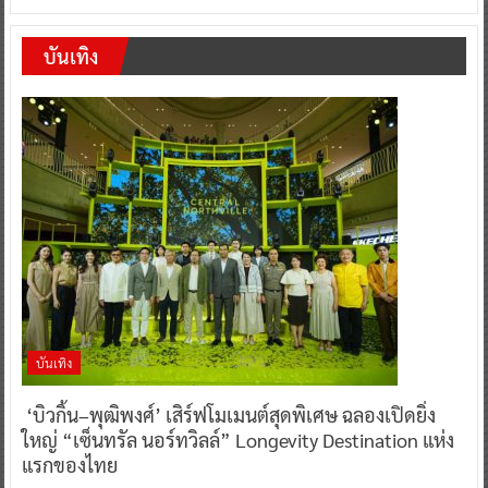
บันเทิง
บันเทิง
‘บิวกิ้น–พุฒิพงศ์’ เสิร์ฟโมเมนต์สุดพิเศษ ฉลองเปิดยิ่ง
ใหญ่ “เซ็นทรัล นอร์ทวิลล์” Longevity Destination แห่ง
แรกของไทย