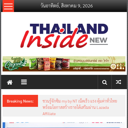
Skip
วันอาทิตย์, สิงหาคม 9, 2026
to
content
thailandinsidenew.com
Thailand
Inside
New
Breaking News:
ชวนรู้จักซิม my by NT เน็ตเร็ว แรง คุ้มค่าทั่วไทย
พร้อมโอกาสสร้างรายได้เสริมผ่าน Lazada
Affiliate