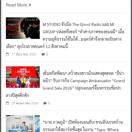
Read More
M STUDIO จับมือ The Ghost Radio และ MI
GROUP ปล่อยทีเซอร์ “คำสารภาพของหมอผี” เมื่อ
ความยุติธรรมใช้ไม่ได้…มนตร์ดำจึงกลายเป็นทาง
เลือก” ทุกโรงภาพยนตร์ 12 สิงหาคมนี้
0
17 มิถุนายน 2026
เซ็นทรัลพัฒนา คว้าสองสาวนักแสดงสุดฮอต “ลีน่า-
หมิว” รับภารกิจ Campaign Ambassador “Grand
Grand Sale 2026” ปลุกเอเนอร์จี้มหกรรมช้อปก
ลางปีสุดคึกคัก
0
29 พฤษภาคม 2026
“มาย ภาคภูมิ” เปิดห้องนอนลับ! ชวนอัปเกรดบ้าน
ธรรมดาให้สมาร์ทขั้นสุด ในงาน “Tapo: Where