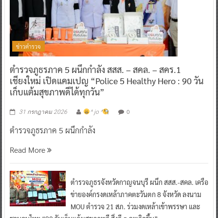
ข่าวตำรวจ
ตำรวจภูธรภาค 5 ผนึกกำลัง สสส. – สคล. – สคร.1
เชียงใหม่ เปิดแคมเปญ “Police 5 Healthy Hero : 90 วัน
เก็บแต้มสุขภาพดีได้ทุกวัน”
0
31 กรกฎาคม 2026
^ jo ^
ตำรวจภูธรภาค 5 ผนึกกำลัง
Read More
ตำรวจภูธรจังหวัดกาญจนบุรี ผนึก สสส.-สคล. เครือ
ข่ายองค์กรงดเหล้าภาคตะวันตก 8 จังหวัด ลงนาม
MOU ตำรวจ 21 สภ. ร่วมงดเหล้าเข้าพรรษา และ