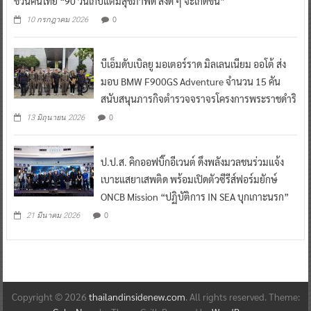
ชวนคนไทย “90 วันเก็บแต้มสุขภาพดี สิ่งดี ๆ จะเกิดขึ้น”
0
10 กรกฎาคม 2026
บีเอ็มดับเบิลยู มอเตอร์ราด มิลเลนเนียม ออโต้ ส่ง
มอบ BMW F900GS Adventure จำนวน 15 คัน
สนับสนุนภารกิจตำรวจจราจรโครงการพระราชดำริ
0
13 มิถุนายน 2026
ป.ป.ส. คิกออฟบิ๊กอีเวนต์ ดึงพลังมวลชนร่วมแจ้ง
เบาะแสยาเสพติด พร้อมเปิดตัวซีรีส์ฟอร์มยักษ์
ONCB Mission “ปฏิบัติการ IN SEA บุกเกาะนรก”
0
21 มีนาคม 2026
Copyright © 2026
thailandinsidenew.com
. All rights reserved. Theme: