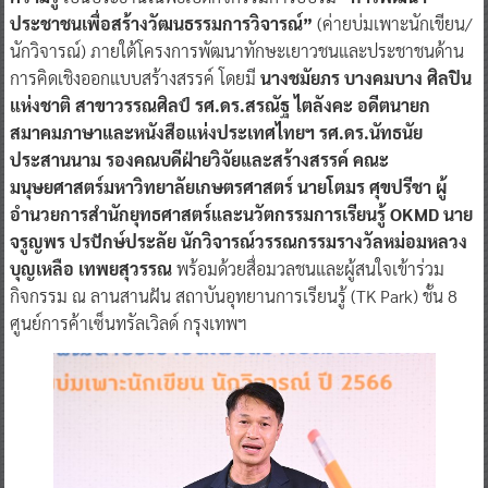
ประชาชนเพื่อสร้างวัฒนธรรมการวิจารณ์”
(ค่ายบ่มเพาะนักเขียน/
นักวิจารณ์) ภายใต้โครงการพัฒนาทักษะเยาวชนและประชาชนด้าน
การคิดเชิงออกแบบสร้างสรรค์ โดยมี
นางชมัยภร บางคมบาง ศิลปิน
แห่งชาติ สาขาวรรณศิลป์ รศ.ดร.สรณัฐ ไตลังคะ อดีตนายก
สมาคมภาษาและหนังสือแห่งประเทศไทยฯ รศ.ดร.นัทธนัย
ประสานนาม รองคณบดีฝ่ายวิจัยและสร้างสรรค์ คณะ
มนุษยศาสตร์มหาวิทยาลัยเกษตรศาสตร์ นายโตมร ศุขปรีชา ผู้
อำนวยการสำนักยุทธศาสตร์และนวัตกรรมการเรียนรู้ OKMD นาย
จรูญพร ปรปักษ์ประลัย นักวิจารณ์วรรณกรรมรางวัลหม่อมหลวง
บุญเหลือ เทพยสุวรรณ
พร้อมด้วยสื่อมวลชนและผู้สนใจเข้าร่วม
กิจกรรม ณ ลานสานฝัน สถาบันอุทยานการเรียนรู้ (TK Park) ชั้น 8
ศูนย์การค้าเซ็นทรัลเวิลด์ กรุงเทพฯ