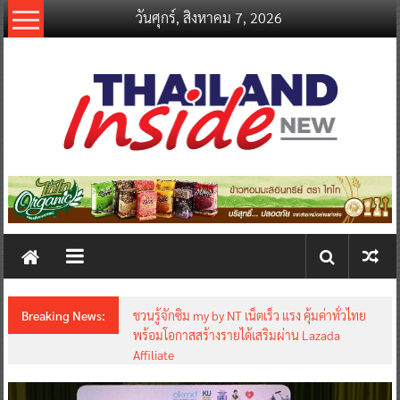
Skip
วันศุกร์, สิงหาคม 7, 2026
to
content
thailandinsidenew.com
Thailand
Inside
New
Breaking News:
ชวนรู้จักซิม my by NT เน็ตเร็ว แรง คุ้มค่าทั่วไทย
พร้อมโอกาสสร้างรายได้เสริมผ่าน Lazada
Affiliate