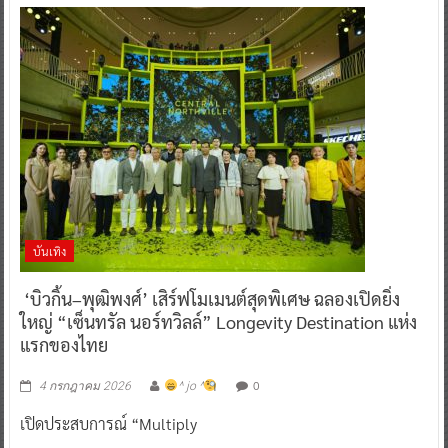
บันเทิง
‘บิวกิ้น–พุฒิพงศ์’ เสิร์ฟโมเมนต์สุดพิเศษ ฉลองเปิดยิ่ง
ใหญ่ “เซ็นทรัล นอร์ทวิลล์” Longevity Destination แห่ง
แรกของไทย
0
4 กรกฎาคม 2026
^ jo ^
เปิดประสบการณ์ “Multiply