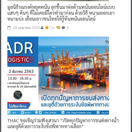
มูลนิธิรณรงค์หยุดพนัน ลุกขึ้นมาต่อต้านพนันออนไลน์แบบ
แสบๆ คันๆ ที่ไม่เคยมีใครทำมาก่อน ด้วยวิธี หนามยอกเอา
หนามบ่ง เตือนเยาวชนไทยให้รู้ทันพนันออนไลน์
0
26 เมษายน 2024
^ jo ^
THAC ขอเชิญร่วมฟังเสวนา “เปิดทุกปัญหาการขนส่งทางน้ำ
และยุติด้วยการระงับข้อพิพาททางเลือก”