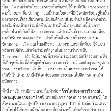
หรือคนที่เกลียดกลัวคนรักเพศเดียวกัน ส่งผลให้เกมส์สตรีมเมอร์คน
นั้นถูกวิจารณ์ว่ากำลังช่วยประชาสัมพันธ์ทำให้คนที่เป็น Transphobia
คนนี้รวยมากขึ้น ปรากฎการณ์นี้น่าสนใจตรงที่มีเรื่องนักเขียนอยู่ในนั้น
และผลงานที่เธอเขียนกลายเป็นสินค้าแบบใหม่ผ่านสื่อ มีคนที่ทั้งอ่าน
และไม่อ่านเข้ามาร่วมต่อต้านในประเด็นนี้ กระแสแบบนี้เป็นการ
เคลื่อนไหวที่เกิดกับโลกวรรณกรรม แต่ประเด็นที่เราจะแบนนักเขียน
คนนี้หรืองานของเธอจริงๆ แล้วสัมพันธ์โดยตรงกับการมองเรื่อง
วัฒนธรรมการวิจารณ์ ในแง่ที่ว่าเราแบนตามแฮชแท็กที่บอกให้แบน
หรือเราได้อ่านแล้วเห็นว่ามีหลักฐานในผลงานว่าเขาเป็น
Transphobia จริง ดังนั้นก่อนที่เราจะไปร่วมรณรงณ์หรือร่วมแบน สิ่ง
ที่เป็นจุดตั้งต้นที่สำคัญก็คือวัฒนธรรมการวิจารณ์ และในฐานะครูสอน
วรรณกรรมวิจารณ์ จึงเห็นว่าการบ่มเพาะวัฒนธรรมการวิจารณ์ให้
เกิดขึ้นในสังคมเป็นสิ่งที่ต้องต่อยอดและขยายผลไปอีก” รศ.ดร.นัท
ธนัยกล่าว
ทั้งนี้ ภายในงานมีการเสวนาในหัวข้อ
“ก้าวใหม่ของการวิจารณ์ :
หลายมุมหลากมอง”
โดยมี นางชมัยภร บางคมบาง รศ.ดร.สรณัฐ ไต
ลังคะ นายโตมร ศุขปรีชา และนายจรูญพร ปรปักษ์ประลัย ร่วมเสวนา
อีกทั้งยังได้เชิญชวนผู้สนใจลงทะเบียนล่วงหน้าเพื่อเข้าร่วมกิจกรรม