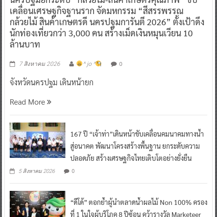
เคลื่อนเศรษฐกิจฐานราก จัดมหกรรม “สีสรรพรรณ
กล้วยไม้ สินค้าเกษตรดี นครปฐมการันตี 2026” ตั้งเป้าดึง
นักท่องเที่ยวกว่า 3,000 คน สร้างเม็ดเงินหมุนเวียน 10
ล้านบาท
0
7 สิงหาคม 2026
^ jo ^
จังหวัดนครปฐม เดินหน้ายก
Read More
167 ปี “เจ้าท่า”เดินหน้าขับเคลื่อนคมนาคมทางน้ำ
สู่อนาคต พัฒนาโครงสร้างพื้นฐาน ยกระดับความ
ปลอดภัย สร้างเศรษฐกิจไทยเติบโตอย่างยั่งยืน
0
5 สิงหาคม 2026
“ดีโด้” ตอกย้ำผู้นำตลาดน้ำผลไม้ Non 100% ครอง
ที่ 1 ในใจผู้บริโภค 8 ปีซ้อน คว้ารางวัล Marketeer