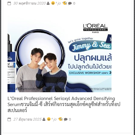
0
30 พฤศจิกายน 2020
^ jo ^
L’Oreal Professionnel Serioxyl Advanced Densifying
Serumชวนจิมมี่-ซี เสิร์ฟกิจกรรมสุดเอ็กซ์คลูซีฟสำหรับท็อป
สเปนเดอร์
0
27 มิถุนายน 2025
^ jo ^