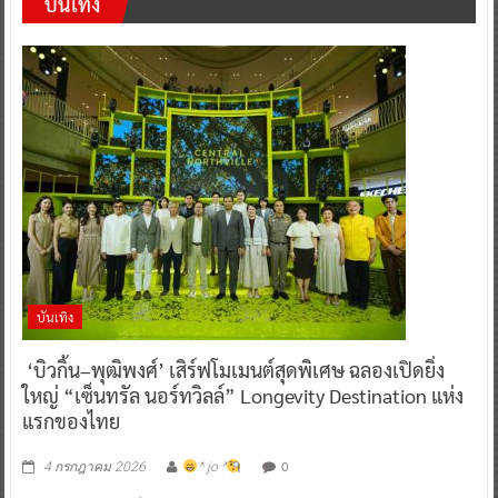
บันเทิง
บันเทิง
‘บิวกิ้น–พุฒิพงศ์’ เสิร์ฟโมเมนต์สุดพิเศษ ฉลองเปิดยิ่ง
ใหญ่ “เซ็นทรัล นอร์ทวิลล์” Longevity Destination แห่ง
แรกของไทย
0
4 กรกฎาคม 2026
^ jo ^