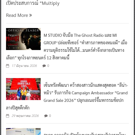
เปิดประสบการณ์ “Multiply
Read More
M STUDIO จับมือ The Ghost Radio และ MI
GROUP ปล่อยทีเซอร์ “คำสารภาพของหมอผี” เมื่อ
ความยุติธรรมใช้ไม่ได้…มนตร์ดำจึงกลายเป็นทาง
เลือก” ทุกโรงภาพยนตร์ 12 สิงหาคมนี้
0
17 มิถุนายน 2026
เซ็นทรัลพัฒนา คว้าสองสาวนักแสดงสุดฮอต “ลีน่า-
หมิว” รับภารกิจ Campaign Ambassador “Grand
Grand Sale 2026” ปลุกเอเนอร์จี้มหกรรมช้อปก
ลางปีสุดคึกคัก
0
29 พฤษภาคม 2026
“มาย ภาคภูมิ” เปิดห้องนอนลับ! ชวนอัปเกรดบ้าน