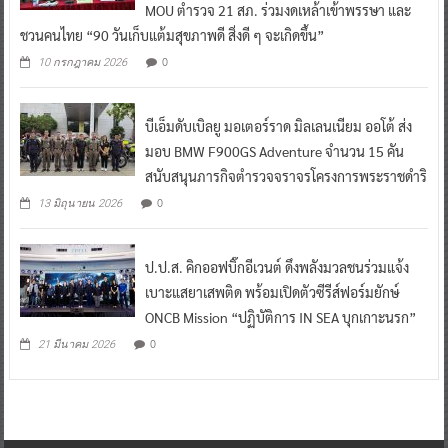
MOU ตำรวจ 21 สภ. ร่วมงดเหล้าเข้าพรรษา และ
ชวนคนไทย “90 วันเก็บแต้มสุขภาพดี สิ่งดี ๆ จะเกิดขึ้น”
0
10 กรกฎาคม 2026
บีเอ็มดับเบิลยู มอเตอร์ราด มิลเลนเนียม ออโต้ ส่ง
มอบ BMW F900GS Adventure จำนวน 15 คัน
สนับสนุนภารกิจตำรวจจราจรโครงการพระราชดำริ
0
13 มิถุนายน 2026
ป.ป.ส. คิกออฟบิ๊กอีเวนต์ ดึงพลังมวลชนร่วมแจ้ง
เบาะแสยาเสพติด พร้อมเปิดตัวซีรีส์ฟอร์มยักษ์
ONCB Mission “ปฏิบัติการ IN SEA บุกเกาะนรก”
0
21 มีนาคม 2026