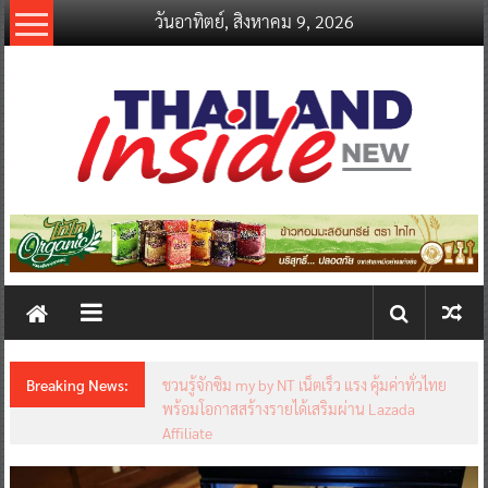
Skip
วันอาทิตย์, สิงหาคม 9, 2026
to
content
thailandinsidenew.com
Thailand
Inside
New
Breaking News:
ชวนรู้จักซิม my by NT เน็ตเร็ว แรง คุ้มค่าทั่วไทย
พร้อมโอกาสสร้างรายได้เสริมผ่าน Lazada
Affiliate