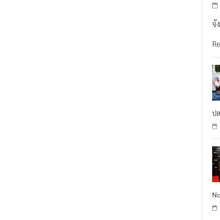
จั
R
ปล
No