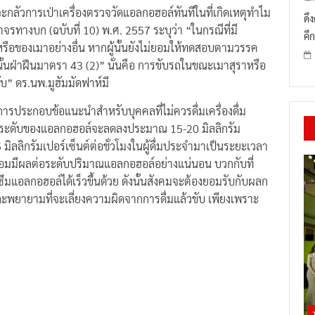
จะกลัวการเป่าเครื่องตรวจวัดแอลกอฮอล์ทันทีในที่เกิดเหตุทำไม
ดึ
รทางบก (ฉบับที่ 10) พ.ศ. 2557 ระบุว่า “ในกรณีที่มี
คึก
าหรือของเมาอย่างอื่น หากผู้นั้นยังไม่ยอมให้ทดสอบตามวรรค
้นั้นฝ่าฝืนมาตรา 43 (2)” นั่นคือ การขับรถในขณะเมาสุราหรือ
ขับ” ดร.นพ.มูฮัมมัดฟาห์มี
ารประกอบข้อแนะนําสำหรับบุคคลที่ไม่ควรดื่มเครื่องดื่ม
ว่า ระดับของแอลกอฮอล์จะลดลงประมาณ 15-20 มิลลิกรัม
มิลลิกรัมเปอร์เซ็นต์ต่อชั่วโมงในผู้ดื่มประจำมาเป็นระยะเวลา
งย่อมมีผลต่อระดับปริมาณแอลกอฮอล์อย่างแน่นอน บวกกับที่
ึมแอลกอฮอล์ได้เร็วขึ้นด้วย ดังนั้นสังคมจะต้องยอมรับกับผลก
พยายามที่จะเลี่ยงความผิดจากการดื่มแล้วขับ เพียงเพราะ