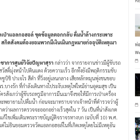
ูปัดเป่าแอลกอฮอล์ ขุดข้อมูลตอกกลับ ดื่มน้ำล้างกระเพาะ
กิดสังคมต้องยอมพวกมีเงินเมินกฎหมายก่ออุบัติเหตุเมา
ท่
We
ิชาการศูนย์วิจัยปัญหาสุรา
กล่าวว่า จากรายงานข่าวมีผู้ขับรถ
ดิ์มุ่งหน้าไปดินแดง ด้วยความเร็ว อีกทั้งยังมีพฤติกรรมขับ
ูบิชิ ปาเจโร สีดำ ที่วิ่งอยู่เลนกลาง เสียหลักหมุนพุ่งชนขอบ
บางรัก ที่กำลังเดินทางไประงับเหตุไฟไหม้ย่านอุดมสุข เป็น
ครสังเกว่าผู้ขับรถหรูมีอาการมึนเมาจึงขอให้มีการเป่าเครื่อง
ะพยายามไปดื่มน้ำ ก่อนจะมาทราบจากเจ้าหน้าที่ตำรวจว่าผู้
าดว่าผลการตรวจจะออกอย่างเร็วสุดใน 7 วัน เป็นที่น่าสังเกต
42 แก้ไขเพิ่มเติมพระราชบัญญัติจราจรทางบก (ฉบับที่ 10) พ.ศ.
แต่ไม่ยินยอมตรวจวัดแอลกอฮอล์ในที่เกิดเหตุโดยไม่มีเหตุอัน