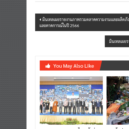
Post
มินเทลเผยรายงานภาพรวมตลาดความงามและผลิตภัณฑ์ดู
และคาดการณ์ในปี 2566
navigation
มินเทลเผยร
You May Also Like
รมช.สาธารณสุข เผยไทยเข้าสู่
ชวนช้อปงาน