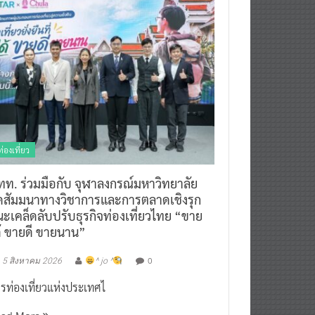
ท่องเที่ยว
ทท. ร่วมมือกับ จุฬาลงกรณ์มหาวิทยาลัย
ัดสัมมนาทางวิชาการและการตลาดเชิงรุก
ะเคล็ดลับปรับธุรกิจท่องเที่ยวไทย “ขาย
ด้ ขายดี ขายนาน”
0
5 สิงหาคม 2026
^ jo ^
รท่องเที่ยวแห่งประเทศไ
ead More