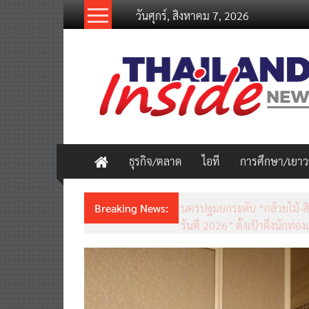
Skip
วันศุกร์, สิงหาคม 7, 2026
to
content
thailandinsidenew.com
Thailand
Inside
New
ธุรกิจ/ตลาด
ไอที
การศึกษา/เยา
Breaking News:
ชวนรู้จักซิม my by NT เน็ตเร