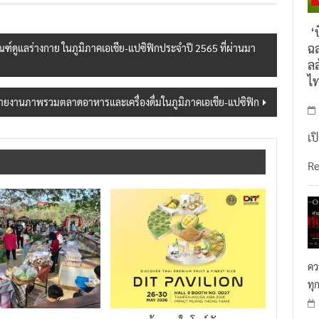
‘บ
ฉล
แลร่างกาย ในภูมิภาคเอเชีย-แปซิฟิกประจำปี 2565 ที่ผ่านมา
ลล
ไ
ายงานภาพรวมตลาดอาหารและเครื่องดื่มในภูมิภาคเอเชีย-แปซิฟิก
เป
R
คว
ทุ
 Korat &Khao Yai
กรมการค้าภายในโชว์ศักยภาพ