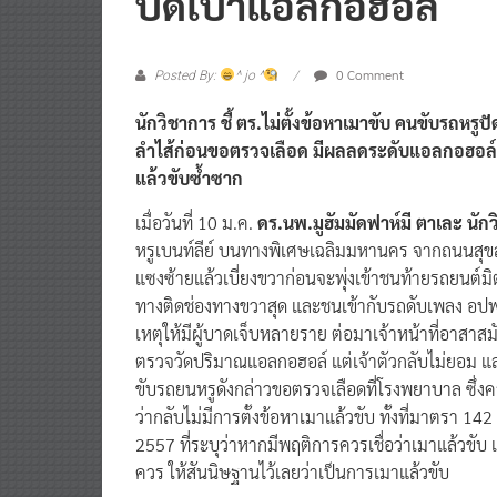
0 Comment
Posted By:
^ jo ^
นักวิชาการ ชี้ ตร.ไม่ตั้งข้อหาเมาขับ คนขับรถหร
ลำไส้ก่อนขอตรวจเลือด มีผลลดระดับแอลกอฮอล์ ส
แล้วขับซ้ำซาก
เมื่อวันที่ 10 ม.ค.
ดร.นพ.มูฮัมมัดฟาห์มี ตาเละ นักว
หรูเบนท์ลีย์ บนทางพิเศษเฉลิมมหานคร จากถนนสุขสวัส
แซงซ้ายแล้วเบี่ยงขวาก่อนจะพุ่งเข้าชนท้ายรถยนต์มิตซ
ทางติดช่องทางขวาสุด และชนเข้ากับรถดับเพลง อปพร.
เหตุให้มีผู้บาดเจ็บหลายราย ต่อมาเจ้าหน้าที่อาสาสมั
ตรวจวัดปริมาณแอลกอฮอล์ แต่เจ้าตัวกลับไม่ยอม แล
ขับรถยนหรูดังกล่าวขอตรวจเลือดที่โรงพยาบาล ซึ่งค
ว่ากลับไม่มีการตั้งข้อหาเมาแล้วขับ ทั้งที่มาตรา 1
2557 ที่ระบุว่าหากมีพฤติการควรเชื่อว่าเมาแล้วขับ 
ควร ให้สันนิษฐานไว้เลยว่าเป็นการเมาแล้วขับ