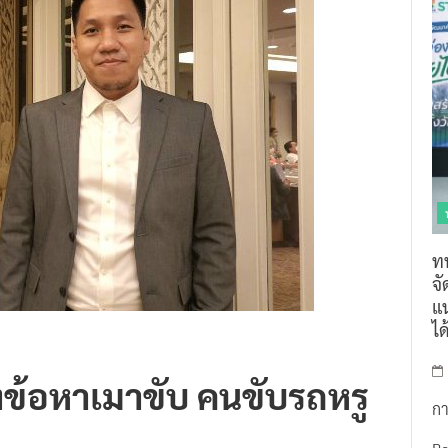
ท
จ
แน
ไ
ั้งข้อหาเมาขับ คนขับรถหรู
กา
R