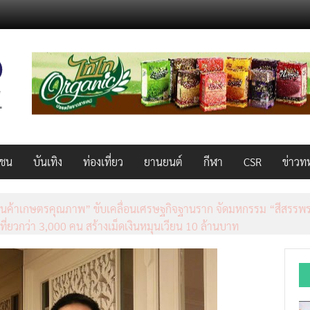
วชน
บันเทิง
ท่องเที่ยว
ยานยนต์
กีฬา
CSR
ข่าวท
็ว แรง คุ้มค่าทั่วไทยพร้อมโอกาสสร้างรายได้เสริมผ่าน Lazada Affiliate