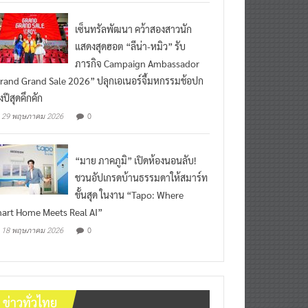
เซ็นทรัลพัฒนา คว้าสองสาวนัก
แสดงสุดฮอต “ลีน่า-หมิว” รับ
ภารกิจ Campaign Ambassador
rand Grand Sale 2026” ปลุกเอเนอร์จี้มหกรรมช้อปก
งปีสุดคึกคัก
0
29 พฤษภาคม 2026
“มาย ภาคภูมิ” เปิดห้องนอนลับ!
ชวนอัปเกรดบ้านธรรมดาให้สมาร์ท
ขั้นสุด ในงาน “Tapo: Where
art Home Meets Real AI”
0
18 พฤษภาคม 2026
ข่าวทั่วไทย