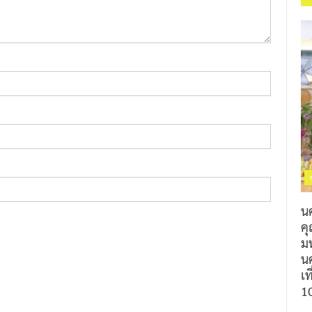
น
ค
ม
นค
เท
1