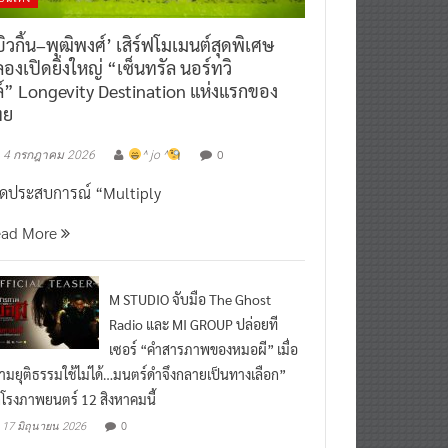
ิวกิ้น–พุฒิพงศ์’ เสิร์ฟโมเมนต์สุดพิเศษ
องเปิดยิ่งใหญ่ “เซ็นทรัล นอร์ทวิ
์” Longevity Destination แห่งแรกของ
ทย
0
4 กรกฎาคม 2026
^ jo ^
ิดประสบการณ์ “Multiply
ead More
M STUDIO จับมือ The Ghost
Radio และ MI GROUP ปล่อยที
เซอร์ “คำสารภาพของหมอผี” เมื่อ
ามยุติธรรมใช้ไม่ได้…มนตร์ดำจึงกลายเป็นทางเลือก”
กโรงภาพยนตร์ 12 สิงหาคมนี้
0
17 มิถุนายน 2026