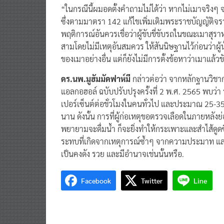
“ในกรณีนี้ผมอดตั้งคำถามไม่ได้ว่า หากไม่เมาจริงๆ 
ซึ่งตามมาตรา 142 แก้ไขเพิ่มเติมพระราชบัญญัติจราจ
พฤติการณ์อันควรเชื่อว่าผู้ขับขี่ขับรถในขณะเมาสุร
สามโดยไม่มีเหตุอันสมควร ให้สันนิษฐานไว้ก่อนว่าผู
ของเมาอย่างอื่น แต่ก็ยังไม่มีการตั้งข้อหาว่าเมาแล้ว
ดร.นพ.มูฮัมมัดฟาห์มี
กล่าวต่อว่า จากหลักฐานวิชาก
แอลกอฮอล์ ฉบับปรับปรุงครั้งที่ 2 พ.ศ. 2565 พบ
เปอร์เซ็นต์ต่อชั่วโมงในคนทั่วไป และประมาณ 25-35 
นาน ดังนั้น การที่ผู้ก่อเหตุขอตรวจเลือดในภายหลั
พยายามจะดื่มน้ำ ก็จะยิ่งทำให้กระเพาะและสำไส้ดูดซ
ระทบที่เกิดจากเหตุการณ์ซ้ำๆ จากความประมาท และ
เป็นคงดัง รวย และมีอำนาจเช่นนั้นหรือ.
Facebook
Twitter
Line