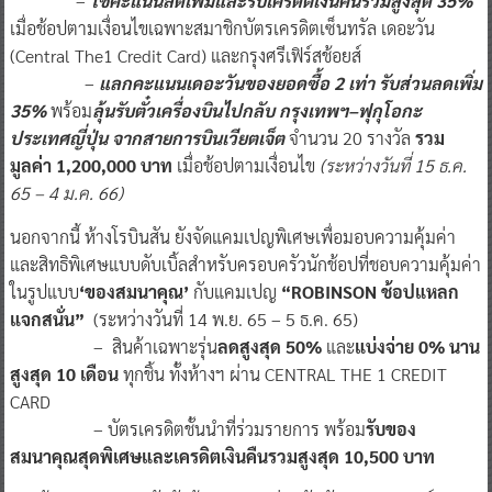
–
ใช้คะแนนลดเพิ่มและรับเครดิตเงินคืนรวมสูงสุด 35%
เมื่อช้อปตามเงื่อนไขเฉพาะสมาชิกบัตรเครดิตเซ็นทรัล เดอะวัน
(Central The1 Credit Card) และกรุงศรีเฟิร์สช้อยส์
–
แลกคะแนนเดอะวันของยอดซื้อ
2 เท่า รับส่วนลดเพิ่ม
35%
พร้อม
ลุ้นรับตั๋วเครื่องบินไปกลับ กรุงเทพฯ
–ฟุกุโอกะ
ประเทศญี่ปุ่น จากสายการบินเวียตเจ็ต
จำนวน 20 รางวัล
รวม
มูลค่า
1,200,000 บาท
เมื่อช้อปตามเงื่อนไข
(ระหว่างวันที่
15 ธ.ค.
65 – 4 ม.ค. 66)
นอกจากนี้ ห้างโรบินสัน ยังจัดแคมเปญพิเศษเพื่อมอบความคุ้มค่า
และสิทธิพิเศษแบบดับเบิ้ลสำหรับครอบครัวนักช้อปที่ชอบความคุ้มค่า
ในรูปแบบ
‘ของสมนาคุณ’
กับแคมเปญ
“ROBINSON ช้อปแหลก
แจกสนั่น”
(ระหว่างวันที่ 14 พ.ย. 65 – 5 ธ.ค. 65)
– สินค้าเฉพาะรุ่น
ลดสูงสุด 50%
และ
แบ่งจ่าย 0% นาน
สูงสุด 10 เดือน
ทุกชิ้น ทั้งห้างฯ ผ่าน CENTRAL THE 1 CREDIT
CARD
– บัตรเครดิตชั้นนำที่ร่วมรายการ พร้อม
รับของ
สมนาคุณสุดพิเศษและเครดิตเงินคืนรวมสูงสุด 10,500 บาท