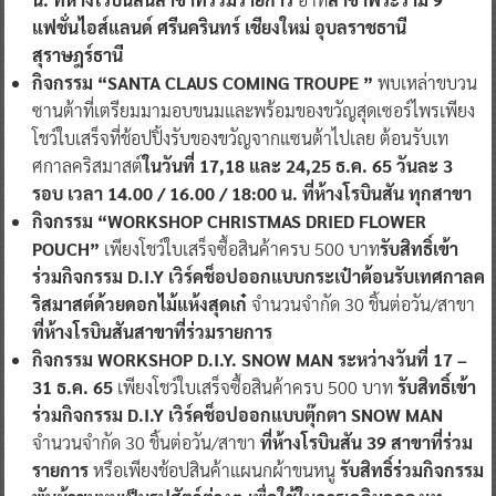
แฟชั่นไอส์แลนด์
ศรีนครินทร์
เชียงใหม่
อุบลราชธานี
สุราษฎร์ธานี
กิจกรรม
“SANTA CLAUS COMING TROUPE ”
พบเหล่าขบวน
ซานต้าที่เตรียมมามอบขนมและพร้อมของขวัญสุดเซอร์ไพรเพียง
โชว์ใบเสร็จที่ช้อปปิ้งรับของขวัญจากแซนต้าไปเลย ต้อนรับเท
ศกาลคริสมาสต์
ในวันที่
17,18 และ 24,25 ธ.ค. 65 วันละ 3
รอบ เวลา 14.00 / 16.00 / 18:00 น.
ที่ห้าง
โรบินสัน
ทุกสาขา
กิจกรรม “
WORKSHOP CHRISTMAS DRIED FLOWER
POUCH”
เพียงโชว์ใบเสร็จซื้อสินค้าครบ 500 บาท
รับสิทธิ์เข้า
ร่วมกิจกรรม
D.I.Y เวิร์คช็อปออกแบบกระเป๋าต้อนรับเทศกาลค
ริสมาสต์ด้วยดอกไม้แห้งสุดเก๋
จำนวนจำกัด 30 ชิ้นต่อวัน/สาขา
ที่ห้าง
โรบินสันสาขาที่ร่วมรายการ
กิจกรรม WORKSHOP D.I.Y. SNOW MAN ระหว่างวันที่ 17 –
31 ธ.ค. 65
เพียงโชว์ใบเสร็จซื้อสินค้าครบ 500 บาท
รับสิทธิ์เข้า
ร่วมกิจกรรม D.I.Y เวิร์คช็อปออกแบบตุ๊กตา SNOW MAN
จำนวนจำกัด 30 ชิ้นต่อวัน/สาขา
ที่ห้างโรบินสัน 39 สาขาที่ร่วม
รายการ
หรือเพียงช้อปสินค้าแผนกผ้าขนหนู
รับสิทธิ์ร่วมกิจกรรม