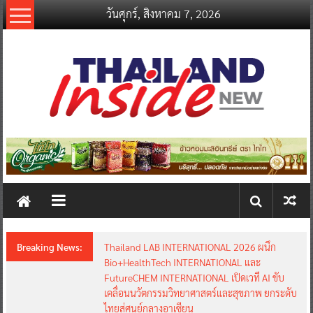
Skip
วันศุกร์, สิงหาคม 7, 2026
to
content
thailandinsidenew.com
Thailand
Inside
New
Breaking News:
Thailand LAB INTERNATIONAL 2026 ผนึก
Bio+HealthTech INTERNATIONAL และ
FutureCHEM INTERNATIONAL เปิดเวที AI ขับ
เคลื่อนนวัตกรรมวิทยาศาสตร์และสุขภาพ ยกระดับ
ไทยสู่ศูนย์กลางอาเซียน