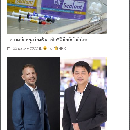
“สารผนึกหลุมร่องฟันเรซิน”ฝีมือนักวิจัยไทย
0
22 ตุลาคม 2022
^ jo ^