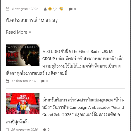
0
4 กรกฎาคม 2026
^ jo ^
เปิดประสบการณ์ “Multiply
Read More
M STUDIO จับมือ The Ghost Radio และ MI
GROUP ปล่อยทีเซอร์ “คำสารภาพของหมอผี” เมื่อ
ความยุติธรรมใช้ไม่ได้…มนตร์ดำจึงกลายเป็นทาง
เลือก” ทุกโรงภาพยนตร์ 12 สิงหาคมนี้
0
17 มิถุนายน 2026
เซ็นทรัลพัฒนา คว้าสองสาวนักแสดงสุดฮอต “ลีน่า-
หมิว” รับภารกิจ Campaign Ambassador “Grand
Grand Sale 2026” ปลุกเอเนอร์จี้มหกรรมช้อปก
ลางปีสุดคึกคัก
0
29 พฤษภาคม 2026