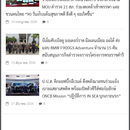
MOU ตำรวจ 21 สภ. ร่วมงดเหล้าเข้าพรรษา และ
ชวนคนไทย “90 วันเก็บแต้มสุขภาพดี สิ่งดี ๆ จะเกิดขึ้น”
0
10 กรกฎาคม 2026
บีเอ็มดับเบิลยู มอเตอร์ราด มิลเลนเนียม ออโต้ ส่ง
มอบ BMW F900GS Adventure จำนวน 15 คัน
สนับสนุนภารกิจตำรวจจราจรโครงการพระราชดำริ
0
13 มิถุนายน 2026
ป.ป.ส. คิกออฟบิ๊กอีเวนต์ ดึงพลังมวลชนร่วมแจ้ง
เบาะแสยาเสพติด พร้อมเปิดตัวซีรีส์ฟอร์มยักษ์
ONCB Mission “ปฏิบัติการ IN SEA บุกเกาะนรก”
0
21 มีนาคม 2026