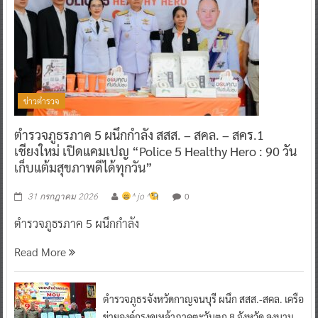
ข่าวตำรวจ
ตำรวจภูธรภาค 5 ผนึกกำลัง สสส. – สคล. – สคร.1
เชียงใหม่ เปิดแคมเปญ “Police 5 Healthy Hero : 90 วัน
เก็บแต้มสุขภาพดีได้ทุกวัน”
0
31 กรกฎาคม 2026
^ jo ^
ตำรวจภูธรภาค 5 ผนึกกำลัง
Read More
ตำรวจภูธรจังหวัดกาญจนบุรี ผนึก สสส.-สคล. เครือ
ข่ายองค์กรงดเหล้าภาคตะวันตก 8 จังหวัด ลงนาม