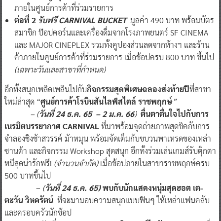
ภายในศูนย์การค้าที่ร่วมรายการ
ต่อที่
2
รับฟรี CARNIVAL BUCKET
มูลค่า 490 บาท พร้อมบัตร
สมาชิก ป๊อปคอร์นและเครื่องดื่มจากโรงภาพยนตร์ SF CINEMA
และ MAJOR CINEPLEX รวมทั้งคูปองส่วนลดจากห้างฯ และร้าน
ค้าภายในศูนย์การค้าที่ร่วมรายการ เมื่อช้อปครบ 800 บาท ขึ้นไป
(เฉพาะวันและสาขาที่กำหนด)
อีกทั้งสนุกเพลิดเพลินไปกับ
กิจกรรมสุดพิเศษ
ฉลองส่งท้ายปี
ที่สาขา
ใหม่ล่าสุด “
ศูนย์การค้าโรบินสันไลฟ์สไตล์ ราชพฤกษ์
”
– (
วันที่
24 ธ.ค. 65 – 2 ม.ค. 66
)
ตื่นตาตื่นใจไปกับการ
เนรมิตบรรยากาศ
CARNIVAL
ที่มาพร้อมจุดถ่ายภาพสุดชิคกับการ
จำลองชิงช้าสวรรค์ ม้าหมุน พร้อมจัดเต็มกับขบวนพาเหรดของเหล่า
ซานต้า และกิจกรรม Workshop สุดสนุก อีกทั้งร่วมเล่นเกมส์รับตุ๊กตา
หมีสุดน่ารักฟรี!
(จำนวนจำกัด)
เมื่อช้อปภายในสาขาราชพฤกษ์ครบ
500 บาทขึ้นไป
–
(
วันที่
24 ธ.ค. 65)
พบกับนักแสดงหนุ่มสุดฮอต
เต-
ตะวัน วิหครัตน์
ที่จะมามอบความสนุกแบบฟินๆ ให้เหล่าแฟนคลับ
และครอบครัวนักช้อป