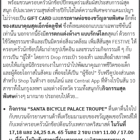
พร้อมชวนครอบครัวนักช้อปปักหมุดร่วมสัมผัสประสบการณ์สุด
สนุก อัปเลเวลความสุขส่งท้ายปีกับไฮไลต์ความพิเศษจากแคมเปญฯ
ไม่ว่าจะเป็น
GIFT CARD
และ
กระดาษห่อของขวัญลายพิเศษ
อีกทั้ง
ของสมนาคุณสุดเอ็กซ์คลูซีฟ
ซึ่งทั้งหมดออกแบบมาเฉพาะซีซั่นนี้
เท่านั้น นอกจากนี้ยังมี
การตกแต่งห้างฯ แบบรักษ์โลก
สุดเก๋ ด้วยการ
ใช้วัสดุธรรมชาติและเป็นมิตรต่อสิ่งแวดล้อม เพิ่มสีสันสุด FESTIVE ให้
ครอบครัวนักช้อปได้มาถ่ายรูปเช็คอิน และชวนร่วมกิจกรรมดี ๆ กับ
การเป็น “ผู้ให้” โดยการ Drop กระเป๋า รองเท้า และเสื้อผ้าสภาพดี
มอบให้แก่มูลนิธิกระจกเงาในการนำไปพัฒนาคุณภาพชีวิตของเด็ก
และผู้ด้อยโอกาสในสังคม เพื่อจะได้เป็น “ผู้ช้อป” รับฟรีคูปองส่วนลด
สำหรับ Shop ในห้างฯ ออนไลน์ และ Central App ที่ห้างโรบินสัน 10
สาขาทั้งในกรุงเทพฯ และต่างจังหวัด รวมทั้งสนุกกับ
กิจกรรมสุด
พิเศษ
ต่างๆ มากมาย ประกอบไปด้วย…
กิจกรรม
“SANTA BICYCLE PALACE TROUPE”
ตื่นตาตื่นใจไป
กับขบวนจักรยานซานต้าที่เตรียมมามอบของขวัญสุดเซอร์ไพรส์ให้
กับเหล่าครอบครัวนักช้อปต้อนรับเทศกาลคริสมาสต์
ในวันที่
17,18 และ 24,25 ธ.ค. 65 วันละ 2 รอบ เวลา 11.00 / 17.00
น.
ที่ห้างโรบินสัน
สาขาที่ร่วมรายการ
อาทิ
สาขาพระราม
9