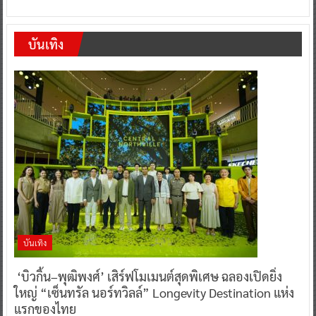
บันเทิง
บันเทิง
‘บิวกิ้น–พุฒิพงศ์’ เสิร์ฟโมเมนต์สุดพิเศษ ฉลองเปิดยิ่ง
ใหญ่ “เซ็นทรัล นอร์ทวิลล์” Longevity Destination แห่ง
แรกของไทย