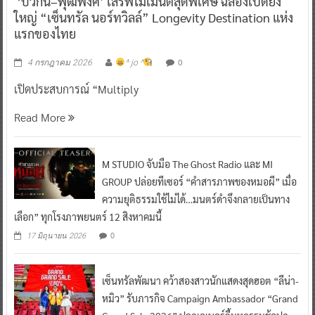
‘บิวกิ้น–พุฒิพงศ์’ เสิร์ฟโมเมนต์สุดพิเศษ ฉลองเปิดยิ่ง
ใหญ่ “เซ็นทรัล นอร์ทวิลล์” Longevity Destination แห่ง
แรกของไทย
0
4 กรกฎาคม 2026
^ jo ^
เปิดประสบการณ์ “Multiply
Read More
M STUDIO จับมือ The Ghost Radio และ MI
GROUP ปล่อยทีเซอร์ “คำสารภาพของหมอผี” เมื่อ
ความยุติธรรมใช้ไม่ได้…มนตร์ดำจึงกลายเป็นทาง
เลือก” ทุกโรงภาพยนตร์ 12 สิงหาคมนี้
0
17 มิถุนายน 2026
เซ็นทรัลพัฒนา คว้าสองสาวนักแสดงสุดฮอต “ลีน่า-
หมิว” รับภารกิจ Campaign Ambassador “Grand