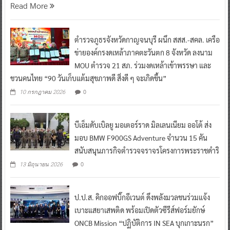
Read More
ตำรวจภูธรจังหวัดกาญจนบุรี ผนึก สสส.-สคล. เครือ
ข่ายองค์กรงดเหล้าภาคตะวันตก 8 จังหวัด ลงนาม
MOU ตำรวจ 21 สภ. ร่วมงดเหล้าเข้าพรรษา และ
ชวนคนไทย “90 วันเก็บแต้มสุขภาพดี สิ่งดี ๆ จะเกิดขึ้น”
0
10 กรกฎาคม 2026
บีเอ็มดับเบิลยู มอเตอร์ราด มิลเลนเนียม ออโต้ ส่ง
มอบ BMW F900GS Adventure จำนวน 15 คัน
สนับสนุนภารกิจตำรวจจราจรโครงการพระราชดำริ
0
13 มิถุนายน 2026
ป.ป.ส. คิกออฟบิ๊กอีเวนต์ ดึงพลังมวลชนร่วมแจ้ง
เบาะแสยาเสพติด พร้อมเปิดตัวซีรีส์ฟอร์มยักษ์
ONCB Mission “ปฏิบัติการ IN SEA บุกเกาะนรก”