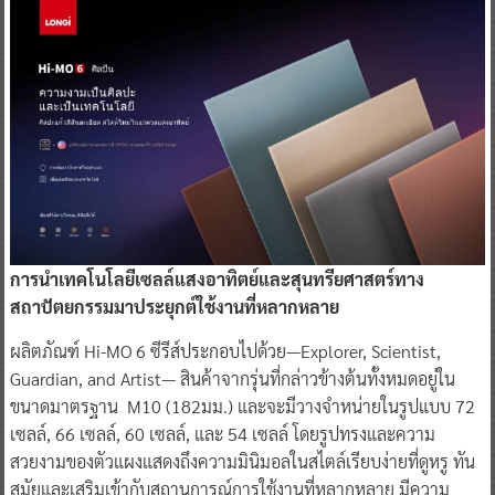
การนำเทคโนโลยีเซลล์แสงอาทิตย์และสุนทรียศาสตร์ทาง
สถาปัตยกรรมมาประยุกต์ใช้งานที่หลากหลาย
ผลิตภัณฑ์ Hi-MO 6 ซีรีส์ประกอบไปด้วย—Explorer, Scientist,
Guardian, and Artist— สินค้าจากรุ่นที่กล่าวข้างต้นทั้งหมดอยู่ใน
ขนาดมาตรฐาน M10 (182มม.) และจะมีวางจำหน่ายในรูปแบบ 72
เซลล์, 66 เซลล์, 60 เซลล์, และ 54 เซลล์ โดยรูปทรงและความ
สวยงามของตัวแผงแสดงถึงความมินิมอลในสไตล์เรียบง่ายที่ดูหรู ทัน
สมัยและเสริมเข้ากับสถานการณ์การใช้งานที่หลากหลาย มีความ