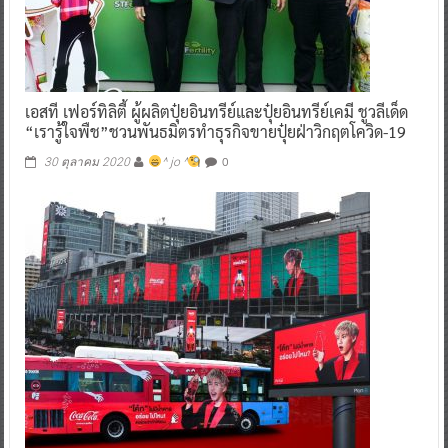
เอสที เฟอร์ทิลิตี้ ผู้ผลิตปุ๋ยอินทรีย์และปุ๋ยอินทรีย์เคมี ชูวลีเด็ด
“เรารู้ใจพืช”ชวนพันธมิตรทำธุรกิจขายปุ๋ยฝ่าวิกฤตโควิด-19
0
30 ตุลาคม 2020
^ jo ^