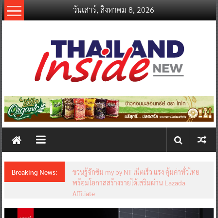
Skip
วันเสาร์, สิงหาคม 8, 2026
to
content
thailandinsidenew.com
Thailand
Inside
New
Breaking News:
ชวนรู้จักซิม my by NT เน็ตเร็ว แรง คุ้มค่าทั่วไทย
พร้อมโอกาสสร้างรายได้เสริมผ่าน Lazada
Affiliate