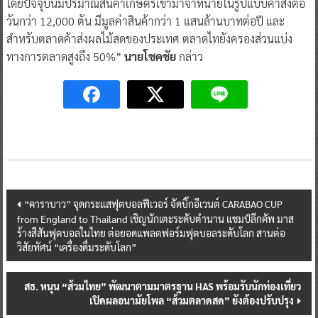
โดยปัจจุบันมีปริมาณสินค้าเกษตรเข้ามาจำหน่ายในรูปแบบค้าส่งต่อ
วันกว่า 12,000 ตัน มีมูลค่าสินค้ากว่า 1 แสนล้านบาทต่อปี และ
สำหรับตลาดค้าส่งผลไม้สดของประเทศ ตลาดไทยังครองส่วนแบ่ง
ทางการตลาดสูงถึง 50%”
นายโชคชัย
กล่าว
Post
“คาราบาว” จุดกระแสฟุตบอลฟีเวอร์ จัดบิ๊กอีเวนต์ CARABAO CUP
from England to Thailand เชิญนักเตะระดับตำนาน แชมป์ลีกคัพ มาส
navigation
ร้างสีสันฟุตบอลในไทย ต่อยอดแพลตฟอร์มฟุตบอลระดับโลก สานต่อ
วิสัยทัศน์ “เครื่องดื่มระดับโลก”
สธ. หนุน “ส้วมไทย” พัฒนาตามมาตรฐาน HAS พร้อมรับนักท่องเที่ยว
เปิดผลอนามัยโพล “ส้วมตลาดสด” ยังต้องปรับปรุง