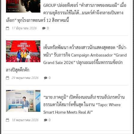
GROUP ปล่อยทีเซอร์ “คำสารภาพของหมอผี” เมื่อ
ความยุติธรรมใช้ไม่ได้…มนตร์ดำจึงกลายเป็นทาง
เลือก” ทุกโรงภาพยนตร์ 12 สิงหาคมนี้
0
17 มิถุนายน 2026
เซ็นทรัลพัฒนา คว้าสองสาวนักแสดงสุดฮอต “ลีน่า-
หมิว” รับภารกิจ Campaign Ambassador “Grand
Grand Sale 2026” ปลุกเอเนอร์จี้มหกรรมช้อปก
ลางปีสุดคึกคัก
0
29 พฤษภาคม 2026
“มาย ภาคภูมิ” เปิดห้องนอนลับ! ชวนอัปเกรดบ้าน
ธรรมดาให้สมาร์ทขั้นสุด ในงาน “Tapo: Where
Smart Home Meets Real AI”
0
18 พฤษภาคม 2026