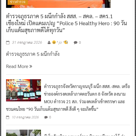
ข่าวตำรวจ
ตำรวจภูธรภาค 5 ผนึกกำลัง สสส. – สคล. – สคร.1
เชียงใหม่ เปิดแคมเปญ “Police 5 Healthy Hero : 90 วัน
เก็บแต้มสุขภาพดีได้ทุกวัน”
0
31 กรกฎาคม 2026
^ jo ^
ตำรวจภูธรภาค 5 ผนึกกำลัง
Read More
ตำรวจภูธรจังหวัดกาญจนบุรี ผนึก สสส.-สคล. เครือ
ข่ายองค์กรงดเหล้าภาคตะวันตก 8 จังหวัด ลงนาม
MOU ตำรวจ 21 สภ. ร่วมงดเหล้าเข้าพรรษา และ
ชวนคนไทย “90 วันเก็บแต้มสุขภาพดี สิ่งดี ๆ จะเกิดขึ้น”
0
10 กรกฎาคม 2026