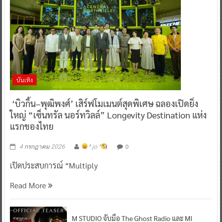
บันเทิง
‘บิวกิ้น–พุฒิพงศ์’ เสิร์ฟโมเมนต์สุดพิเศษ ฉลองเปิดยิ่ง
ใหญ่ “เซ็นทรัล นอร์ทวิลล์” Longevity Destination แห่ง
แรกของไทย
0
4 กรกฎาคม 2026
^ jo ^
เปิดประสบการณ์ “Multiply
Read More
M STUDIO จับมือ The Ghost Radio และ MI