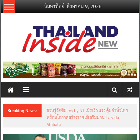
Skip
วันอาทิตย์, สิงหาคม 9, 2026
to
content
thailandinsidenew.com
Thailand
Inside
New
Breaking News:
ชวนรู้จักซิม my by NT เน็ตเร็ว แรง คุ้มค่าทั่วไทย
พร้อมโอกาสสร้างรายได้เสริมผ่าน Lazada
Affiliate