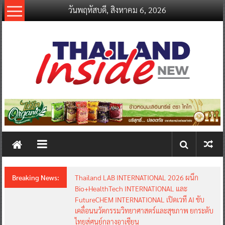
Skip
วันพฤหัสบดี, สิงหาคม 6, 2026
to
content
thailandinsidenew.com
Thailand
Inside
New
Breaking News:
Thailand LAB INTERNATIONAL 2026 ผนึก
Bio+HealthTech INTERNATIONAL และ
FutureCHEM INTERNATIONAL เปิดเวที AI ขับ
เคลื่อนนวัตกรรมวิทยาศาสตร์และสุขภาพ ยกระดับ
ไทยสู่ศูนย์กลางอาเซียน