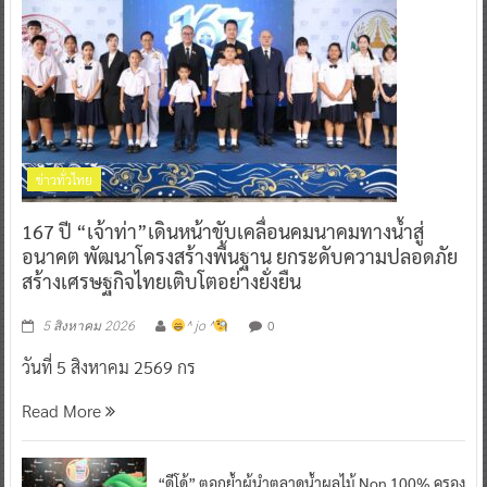
ข่าวทั่วไทย
167 ปี “เจ้าท่า”เดินหน้าขับเคลื่อนคมนาคมทางน้ำสู่
อนาคต พัฒนาโครงสร้างพื้นฐาน ยกระดับความปลอดภัย
สร้างเศรษฐกิจไทยเติบโตอย่างยั่งยืน
0
5 สิงหาคม 2026
^ jo ^
วันที่ 5 สิงหาคม 2569 กร
Read More
“ดีโด้” ตอกย้ำผู้นำตลาดน้ำผลไม้ Non 100% ครอง