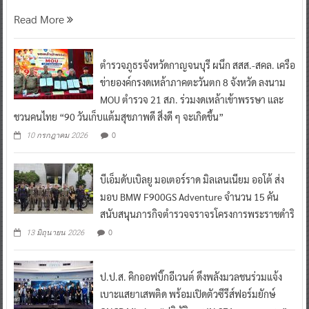
Read More
ตำรวจภูธรจังหวัดกาญจนบุรี ผนึก สสส.-สคล. เครือ
ข่ายองค์กรงดเหล้าภาคตะวันตก 8 จังหวัด ลงนาม
MOU ตำรวจ 21 สภ. ร่วมงดเหล้าเข้าพรรษา และ
ชวนคนไทย “90 วันเก็บแต้มสุขภาพดี สิ่งดี ๆ จะเกิดขึ้น”
0
10 กรกฎาคม 2026
บีเอ็มดับเบิลยู มอเตอร์ราด มิลเลนเนียม ออโต้ ส่ง
มอบ BMW F900GS Adventure จำนวน 15 คัน
สนับสนุนภารกิจตำรวจจราจรโครงการพระราชดำริ
0
13 มิถุนายน 2026
ป.ป.ส. คิกออฟบิ๊กอีเวนต์ ดึงพลังมวลชนร่วมแจ้ง
เบาะแสยาเสพติด พร้อมเปิดตัวซีรีส์ฟอร์มยักษ์