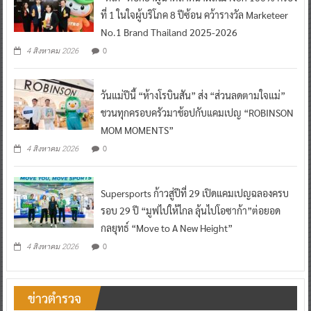
ที่ 1 ในใจผู้บริโภค 8 ปีซ้อน คว้ารางวัล Marketeer
No.1 Brand Thailand 2025-2026
0
4 สิงหาคม 2026
วันแม่ปีนี้ “ห้างโรบินสัน” ส่ง “ส่วนลดตามใจแม่”
ชวนทุกครอบครัวมาช้อปกับแคมเปญ “ROBINSON
MOM MOMENTS”
0
4 สิงหาคม 2026
Supersports ก้าวสู่ปีที่ 29 เปิดแคมเปญฉลองครบ
รอบ 29 ปี “มูฟไปให้ไกล ลุ้นไปโอซาก้า”ต่อยอด
กลยุทธ์ “Move to A New Height”
0
4 สิงหาคม 2026
ข่าวตำรวจ