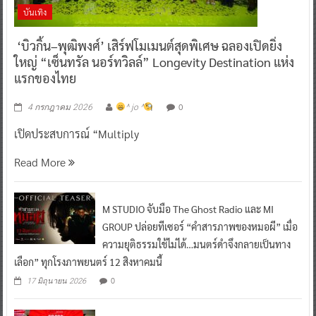
บันเทิง
‘บิวกิ้น–พุฒิพงศ์’ เสิร์ฟโมเมนต์สุดพิเศษ ฉลองเปิดยิ่ง
ใหญ่ “เซ็นทรัล นอร์ทวิลล์” Longevity Destination แห่ง
แรกของไทย
0
4 กรกฎาคม 2026
^ jo ^
เปิดประสบการณ์ “Multiply
Read More
M STUDIO จับมือ The Ghost Radio และ MI
GROUP ปล่อยทีเซอร์ “คำสารภาพของหมอผี” เมื่อ
ความยุติธรรมใช้ไม่ได้…มนตร์ดำจึงกลายเป็นทาง
เลือก” ทุกโรงภาพยนตร์ 12 สิงหาคมนี้
0
17 มิถุนายน 2026