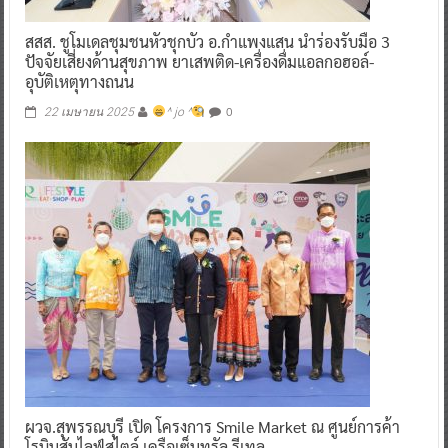
สสส. ชูโมเดลชุมชนหัวชุกบัว อ.กำแพงแสน นำร่องรับมือ 3
ปัจจัยเสี่ยงด้านสุขภาพ ยาเสพติด-เครื่องดื่มแอลกอฮอล์-
อุบัติเหตุทางถนน
0
22 เมษายน 2025
^ jo ^
ผวจ.สุพรรณบุรี เปิด โครงการ Smile Market ณ ศูนย์การค้า
โรบินสันไลฟ์สไตล์ เครือเซ็นทรัล รีเทล