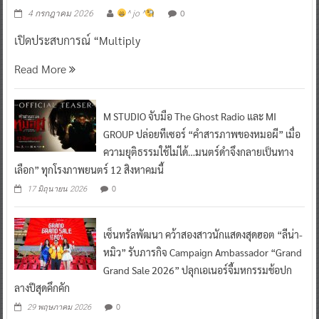
0
4 กรกฎาคม 2026
^ jo ^
เปิดประสบการณ์ “Multiply
Read More
M STUDIO จับมือ The Ghost Radio และ MI
GROUP ปล่อยทีเซอร์ “คำสารภาพของหมอผี” เมื่อ
ความยุติธรรมใช้ไม่ได้…มนตร์ดำจึงกลายเป็นทาง
เลือก” ทุกโรงภาพยนตร์ 12 สิงหาคมนี้
0
17 มิถุนายน 2026
เซ็นทรัลพัฒนา คว้าสองสาวนักแสดงสุดฮอต “ลีน่า-
หมิว” รับภารกิจ Campaign Ambassador “Grand
Grand Sale 2026” ปลุกเอเนอร์จี้มหกรรมช้อปก
ลางปีสุดคึกคัก
0
29 พฤษภาคม 2026