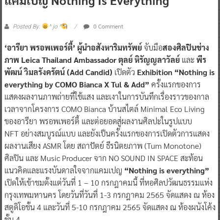
0 Comment
Posted By:
^ jo ^
‘อารียา พรอพเพอร์ตี้’ ผู้นำอสังหาริมทรัพย์
จับมือ
สองศิลปินช่าง
ภาพ Leica Thailand Ambassador ตุลย์ หิรัญญลาวัลย์
และ
พีร
พัฒน์ วิมลรังครัตน์ (Add Candid)
เปิดตัว
Exhibition “Nothing is
everything by COMO Bianca X Tul & Add”
ครั้งแรกของการ
แสดงผลงานภาพถ่ายที่ใช้แสง และเงาในการบันทึกเรื่องราวของกาล
เวลาจากโครงการ COMO Bianca บ้านสไตล์ Minimal Eco Living
ของอารียา พรอพเพอร์ตี้ และต่อยอดสู่ผลงานศิลปะในรูปแบบ
NFT อย่างสมบูรณ์แบบ และยังเป็นครั้งแรกของการเปิดตัวการแสดง
ผลงานเสียง ASMR โดย สถาปัตย์ ธีรนิตยภาพ (Tum Monotone)
ศิลปิน และ Music Producer จาก NO SOUND IN SPACE สะท้อน
แนวคิดและแรงบันดาลใจจากแคมเปญ
“Nothing is everything”
เปิดให้เข้าชมตั้งแต่วันที่ 1 – 10 กรกฎาคมนี้ ที่หอศิลปวัฒนธรรมแห่ง
กรุงเทพมหานคร โดยวันที่วันที่ 1-3 กรกฎาคม 2565 จัดแสดง ณ ห้อง
สตูดิโอชั้น 4 และวันที่ 5-10 กรกฎาคม 2565 จัดแสดง ณ ห้องผนังโค้ง
ชั้น 4