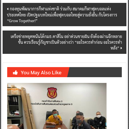
Post
กองทุนพัฒนาการกีฬาแห่งชาติ ร่วมกับ สมาคมกีฬาฟุตบอลแห่ง
ประเทศไทย เปิดปฐมบทใหม่เพื่อฟุตบอลไทยสู่ความยั่งยืน กับโครงการ
navigation
“Grow Together!”
เครือข่ายหยุดพนันโต้กมธ.คาสิโน อย่าด่วนขายฝัน ยังต้องผ่านอีกหลาย
ขั้น ควรเรียนรู้กัญชาเป็นตัวอย่างว่า “อะไรควรทำก่อน อะไรควรทำ
หลัง”
You May Also Like