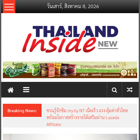
Skip
วันเสาร์, สิงหาคม 8, 2026
to
content
thailandinsidenew.com
Thailand
Inside
New
Breaking News:
ชวนรู้จักซิม my by NT เน็ตเร็ว แรง คุ้มค่าทั่วไทย
พร้อมโอกาสสร้างรายได้เสริมผ่าน Lazada
Affiliate