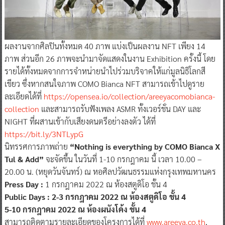
ผลงานจากศิลปินทั้งหมด 40 ภาพ แบ่งเป็นผลงาน NFT เพียง 14
ภาพ ส่วนอีก 26 ภาพจะนำมาจัดแสดงในงาน Exhibition ครั้งนี้ โดย
รายได้ทั้งหมดจากการจำหน่ายนำไปร่วมบริจาคให้แก่มูลนิธิโลกสี
เขียว ซึ่งหากสนใจภาพ COMO Bianca NFT สามารถเข้าไปดูราย
ละเอียดได้ที่
https://opensea.io/collection/areeyacomobianca-
collection
และสามารถรับฟังเพลง ASMR ทั้งเวอร์ชั่น DAY และ
NIGHT ที่ผสานเข้ากับเสียงดนตรีอย่างลงตัว ได้ที่
https://bit.ly/3NTLypG
นิทรรศการภาพถ่าย
“Nothing is everything by COMO Bianca X
Tul & Add”
จะจัดขึ้น ในวันที่ 1-10 กรกฎาคม นี้ เวลา 10.00 –
20.00 น. (หยุดวันจันทร์) ณ หอศิลปวัฒนธรรมแห่งกรุงเทพมหานคร
Press Day :
1 กรกฎาคม 2022 ณ ห้องสตูดิโอ ชั้น 4
Public Days : 2-3 กรกฎาคม 2022 ณ ห้องสตูดิโอ ชั้น 4
5-10 กรกฎาคม 2022 ณ ห้องผนังโค้ง ชั้น 4
สามารถติดตามรายละเอียดของโครงการได้ที่
www.areeya.co.th
,