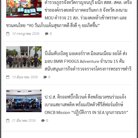
ตำรวจภูธรจังหวัดกาญจนบุรี ผนึก สสส.-สคล. เครือ
ข่ายองค์กรงดเหล้าภาคตะวันตก 8 จังหวัด ลงนาม
MOU ตำรวจ 21 สภ. ร่วมงดเหล้าเข้าพรรษา และ
ชวนคนไทย “90 วันเก็บแต้มสุขภาพดี สิ่งดี ๆ จะเกิดขึ้น”
0
10 กรกฎาคม 2026
บีเอ็มดับเบิลยู มอเตอร์ราด มิลเลนเนียม ออโต้ ส่ง
มอบ BMW F900GS Adventure จำนวน 15 คัน
สนับสนุนภารกิจตำรวจจราจรโครงการพระราชดำริ
0
13 มิถุนายน 2026
ป.ป.ส. คิกออฟบิ๊กอีเวนต์ ดึงพลังมวลชนร่วมแจ้ง
เบาะแสยาเสพติด พร้อมเปิดตัวซีรีส์ฟอร์มยักษ์
ONCB Mission “ปฏิบัติการ IN SEA บุกเกาะนรก”
0
21 มีนาคม 2026