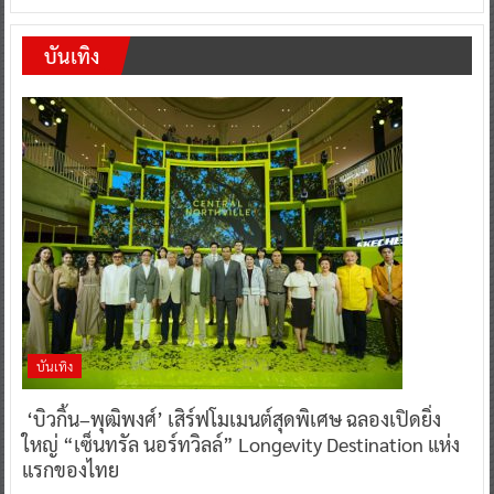
บันเทิง
บันเทิง
‘บิวกิ้น–พุฒิพงศ์’ เสิร์ฟโมเมนต์สุดพิเศษ ฉลองเปิดยิ่ง
ใหญ่ “เซ็นทรัล นอร์ทวิลล์” Longevity Destination แห่ง
แรกของไทย