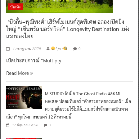
บันเทิง
‘บิวกิ้น–พุฒิพงศ์’ เสิร์ฟโมเมนต์สุดพิเศษ ฉลองเปิดยิ่ง
ใหญ่ “เซ็นทรัล นอร์ทวิลล์” Longevity Destination แห่ง
แรกของไทย
0
4 กรกฎาคม 2026
^ jo ^
เปิดประสบการณ์ “Multiply
Read More
M STUDIO จับมือ The Ghost Radio และ MI
GROUP ปล่อยทีเซอร์ “คำสารภาพของหมอผี” เมื่อ
ความยุติธรรมใช้ไม่ได้…มนตร์ดำจึงกลายเป็นทาง
เลือก” ทุกโรงภาพยนตร์ 12 สิงหาคมนี้
0
17 มิถุนายน 2026