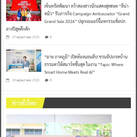
เซ็นทรัลพัฒนา คว้าสองสาวนักแสดงสุดฮอต “ลีน่า-
หมิว” รับภารกิจ Campaign Ambassador “Grand
Grand Sale 2026” ปลุกเอเนอร์จี้มหกรรมช้อปก
ลางปีสุดคึกคัก
0
29 พฤษภาคม 2026
“มาย ภาคภูมิ” เปิดห้องนอนลับ! ชวนอัปเกรดบ้าน
ธรรมดาให้สมาร์ทขั้นสุด ในงาน “Tapo: Where
Smart Home Meets Real AI”
0
18 พฤษภาคม 2026
ข่าวทั่วไทย