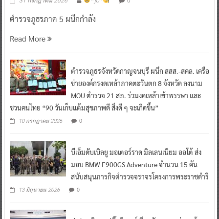
31 กรกฎาคม 2026
^ jo ^
ตำรวจภูธรภาค 5 ผนึกกำลัง
Read More
ตำรวจภูธรจังหวัดกาญจนบุรี ผนึก สสส.-สคล. เครือ
ข่ายองค์กรงดเหล้าภาคตะวันตก 8 จังหวัด ลงนาม
MOU ตำรวจ 21 สภ. ร่วมงดเหล้าเข้าพรรษา และ
ชวนคนไทย “90 วันเก็บแต้มสุขภาพดี สิ่งดี ๆ จะเกิดขึ้น”
0
10 กรกฎาคม 2026
บีเอ็มดับเบิลยู มอเตอร์ราด มิลเลนเนียม ออโต้ ส่ง
มอบ BMW F900GS Adventure จำนวน 15 คัน
สนับสนุนภารกิจตำรวจจราจรโครงการพระราชดำริ
0
13 มิถุนายน 2026