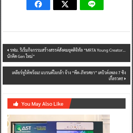
Post
รฟม. ริเริ่มกิจกรรมสร้างสรรค์สังคมยุคดิจิทัล “MRTA Young Creator…
นักคิด Gen ใหม่”
navigation
เคลียร์หูให้พร้อม! แบรนด์ใจกล้า จ้าง “พีค-ภัทรศยา” เดบิวต์เพลง 7 ซิง
เกิ้ลรวด!!
You May Also Like