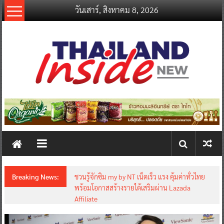
Skip
วันเสาร์, สิงหาคม 8, 2026
to
content
thailandinsidenew.com
Thailand
Inside
New
Breaking News:
ชวนรู้จักซิม my by NT เน็ตเร็ว แรง คุ้มค่าทั่วไทย
พร้อมโอกาสสร้างรายได้เสริมผ่าน Lazada
Affiliate