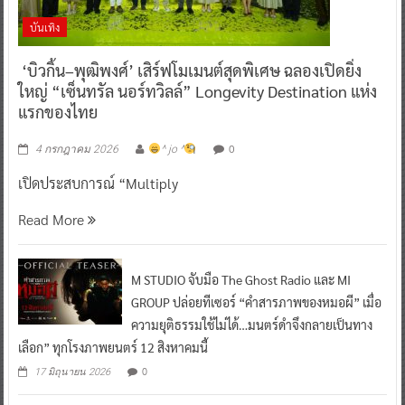
บันเทิง
‘บิวกิ้น–พุฒิพงศ์’ เสิร์ฟโมเมนต์สุดพิเศษ ฉลองเปิดยิ่ง
ใหญ่ “เซ็นทรัล นอร์ทวิลล์” Longevity Destination แห่ง
แรกของไทย
0
4 กรกฎาคม 2026
^ jo ^
เปิดประสบการณ์ “Multiply
Read More
M STUDIO จับมือ The Ghost Radio และ MI
GROUP ปล่อยทีเซอร์ “คำสารภาพของหมอผี” เมื่อ
ความยุติธรรมใช้ไม่ได้…มนตร์ดำจึงกลายเป็นทาง
เลือก” ทุกโรงภาพยนตร์ 12 สิงหาคมนี้
0
17 มิถุนายน 2026