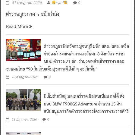
0
31 กรกฎาคม 2026
^ jo ^
ตำรวจภูธรภาค 5 ผนึกกำลัง
Read More
ตำรวจภูธรจังหวัดกาญจนบุรี ผนึก สสส.-สคล. เครือ
ข่ายองค์กรงดเหล้าภาคตะวันตก 8 จังหวัด ลงนาม
MOU ตำรวจ 21 สภ. ร่วมงดเหล้าเข้าพรรษา และ
ชวนคนไทย “90 วันเก็บแต้มสุขภาพดี สิ่งดี ๆ จะเกิดขึ้น”
0
10 กรกฎาคม 2026
บีเอ็มดับเบิลยู มอเตอร์ราด มิลเลนเนียม ออโต้ ส่ง
มอบ BMW F900GS Adventure จำนวน 15 คัน
สนับสนุนภารกิจตำรวจจราจรโครงการพระราชดำริ
0
13 มิถุนายน 2026