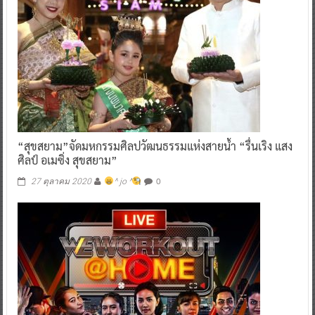
“สุขสยาม”จัดมหกรรมศิลปวัฒนธรรมแห่งสายน้ำ “รื่นเริง แสง
ศิลป์ อเมซิ่ง สุขสยาม”
0
27 ตุลาคม 2020
^ jo ^