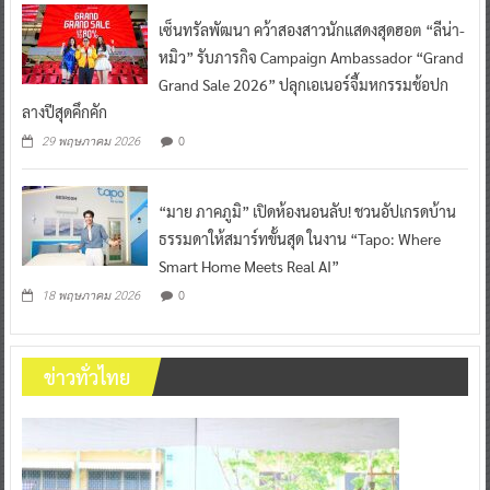
เซ็นทรัลพัฒนา คว้าสองสาวนักแสดงสุดฮอต “ลีน่า-
หมิว” รับภารกิจ Campaign Ambassador “Grand
Grand Sale 2026” ปลุกเอเนอร์จี้มหกรรมช้อปก
ลางปีสุดคึกคัก
0
29 พฤษภาคม 2026
“มาย ภาคภูมิ” เปิดห้องนอนลับ! ชวนอัปเกรดบ้าน
ธรรมดาให้สมาร์ทขั้นสุด ในงาน “Tapo: Where
Smart Home Meets Real AI”
0
18 พฤษภาคม 2026
ข่าวทั่วไทย