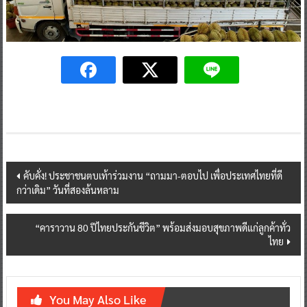
Post
คับคั่ง! ประชาชนตบเท้าร่วมงาน “ถามมา-ตอบไป เพื่อประเทศไทยที่ดี
กว่าเดิม” วันที่สองล้นหลาม
navigation
“คาราวาน 80 ปีไทยประกันชีวิต” พร้อมส่งมอบสุขภาพดีแก่ลูกค้าทั่ว
ไทย
You May Also Like