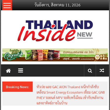
Skip
วันอังคาร, สิงหาคม 11, 2026
to
content
thailandinsidenew.com
Thailand
Inside
New
Breaking News:
หัวเว่ย และ GAC AION Thailand ผนึกกำลังขับ
เคลื่อน Smart Energy Ecosystem เชื่อม GAC GN8
PHEV รถยนต์ MPV ระดับพรีเมียม เข้ากับพลังงาน
แสงอาทิตย์ภายในบ้าน