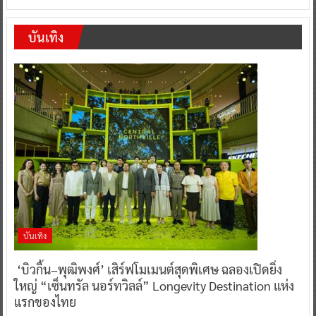
บันเทิง
บันเทิง
‘บิวกิ้น–พุฒิพงศ์’ เสิร์ฟโมเมนต์สุดพิเศษ ฉลองเปิดยิ่ง
ใหญ่ “เซ็นทรัล นอร์ทวิลล์” Longevity Destination แห่ง
แรกของไทย