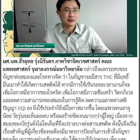
ผศ.นพ.ธีรยุทธ รุ่งนิรันดร ภาควิชาจิตเวชศาสตร์ คณะ
แพทยศาสตร์ จุฬาลงกรณ์มหาวิทยาลัย
กล่าวถึงผลกระทบของ
กัญชาต่อสมองและโรคทางจิต ว่า ในกัญชาจะมีสาร THC ที่มีฤทธิ์
มึนเมาทำให้เกิดการเสพติดได้ หากมีการใช้เป็นระยะเวลานานก็จะ
เพิ่มโอกาสมีอาการของโรคจิต เพิ่มโอกาสมีภาวะซึมเศร้า วิตกกังวล
และลดความสามารถของสมองในการรู้คิด ลดความฉลาดทางสติ
ปัญญา (IQ) ลง ยิ่งใช้ประจำก็ยิ่งมีโอกาสมากขึ้น โดยเฉพาะคนอายุ
น้อย วัยรุ่นจะเห็นผลลบ หรือผลร้ายชัดเจนมากกว่าผู้ใหญ่ เนื่องจาก
สมองของวัยรุ่นยังไม่โตเต็มที่จึงเปราะบางต่อสารเสพติด ดังนั้นจึงเป็น
เรื่องสำคัญที่ผู้เกี่ยวข้องจะต้องมีมาตรการป้องกันการเข้าถึงกัญชา
ของเด็ก เยาวชนอย่างเข้มงวด เช่น ให้ความรู้ผู้ปกครอง เด็ก และ