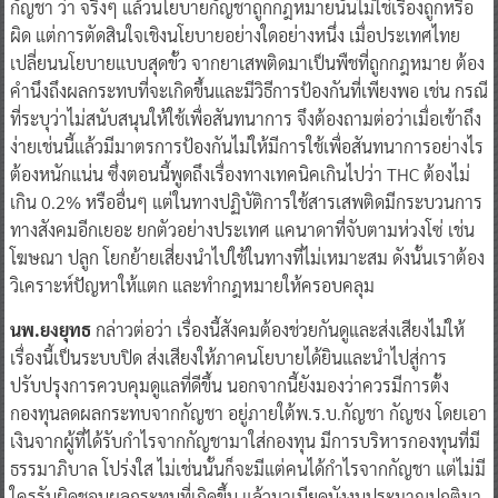
กัญชา ว่า จริงๆ แล้วนโยบายกัญชาถูกกฎหมายนั้นไม่ใช่เรื่องถูกหรือ
ผิด แต่การตัดสินใจเชิงนโยบายอย่างใดอย่างหนึ่ง เมื่อประเทศไทย
เปลี่ยนนโยบายแบบสุดขั้ว จากยาเสพติดมาเป็นพืชที่ถูกกฎหมาย ต้อง
คำนึงถึงผลกระทบที่จะเกิดขึ้นและมีวิธีการป้องกันที่เพียงพอ เช่น กรณี
ที่ระบุว่าไม่สนับสนุนให้ใช้เพื่อสันทนาการ จึงต้องถามต่อว่าเมื่อเข้าถึง
ง่ายเช่นนี้แล้วมีมาตรการป้องกันไม่ให้มีการใช้เพื่อสันทนาการอย่างไร
ต้องหนักแน่น ซึ่งตอนนี้พูดถึงเรื่องทางเทคนิคเกินไปว่า THC ต้องไม่
เกิน 0.2% หรืออื่นๆ แต่ในทางปฏิบัติการใช้สารเสพติดมีกระบวนการ
ทางสังคมอีกเยอะ ยกตัวอย่างประเทศ แคนาดาที่จับตามห่วงโซ่ เช่น
โฆษณา ปลูก โยกย้ายเสี่ยงนำไปใช้ในทางที่ไม่เหมาะสม ดังนั้นเราต้อง
วิเคราะห์ปัญหาให้แตก และทำกฎหมายให้ครอบคลุม
นพ.ยงยุทธ
กล่าวต่อว่า เรื่องนี้สังคมต้องช่วยกันดูและส่งเสียงไม่ให้
เรื่องนี้เป็นระบบปิด ส่งเสียงให้ภาคนโยบายได้ยินและนำไปสู่การ
ปรับปรุงการควบคุมดูแลที่ดีขึ้น นอกจากนี้ยังมองว่าควรมีการตั้ง
กองทุนลดผลกระทบจากกัญชา อยู่ภายใต้พ.ร.บ.กัญชา กัญชง โดยเอา
เงินจากผู้ที่ได้รับกำไรจากกัญชามาใส่กองทุน มีการบริหารกองทุนที่มี
ธรรมาภิบาล โปร่งใส ไม่เช่นนั้นก็จะมีแต่คนได้กำไรจากกัญชา แต่ไม่มี
ใครรับผิดชอบผลกระทบที่เกิดขึ้น แล้วมาเบียดบังงบประมาณปกติมา