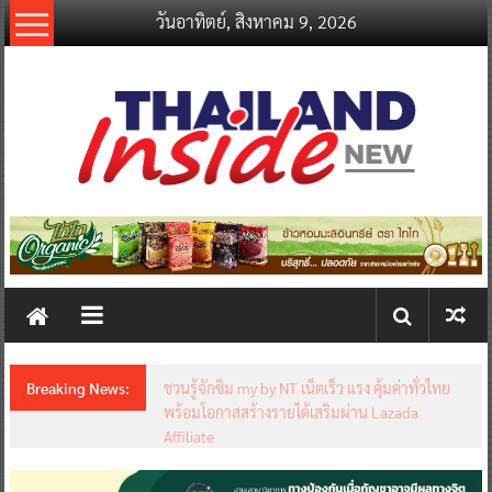
Skip
วันอาทิตย์, สิงหาคม 9, 2026
to
content
thailandinsidenew.com
Thailand
Inside
New
Breaking News:
ชวนรู้จักซิม my by NT เน็ตเร็ว แรง คุ้มค่าทั่วไทย
พร้อมโอกาสสร้างรายได้เสริมผ่าน Lazada
Affiliate