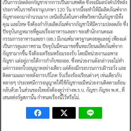
เป็นการปลดล็อกกัญชาจากการเป็นยาเสพติด ซึ่งจะมีผลบังคับใช้หลัง
ประกาศในราชกิจจานุเบกษา 120 วัน จากนี้จะทำให้มีผลิตภัณฑ์จาก
กัญชาออกมาจำนวนมาก เหนืออื่นใดในทางพิษวิทยานั้นกัญชามีทั้ง
คุณ และโทษ จึงต้องกำกับผลิตภัณฑ์จากกัญชาให้มีความปลอดภัย ซึ่ง
ปัจจุบันกฎหมายที่ดูแลเรื่องอาหารและยา ของสำนักงานคณะ
กรรมการอาหารและยา (อย.) มีเกณฑ์มาตรฐานคอยดูแลอยู่ เพียงแต่
เป็นการดูแลภาพรวม ปัจจุบันมีคนมาขอขึ้นทะเบียนผลิตภัณฑ์จาก
กัญชามากขึ้น จึงต้องเตรียมพร้อมรองรับ โดยมีหน่วยงานเฉพาะ
กัญชา แต่อยู่ภายใต้การกำกับของอย. ซึ่งหน่วยงานดังกล่าวจะไม่ทำ
แค่การออกใบอนุญาตอย่างเดียว แต่ต้องมีกระบวนการเฝ้าระวัง และ
ติดตามผลภายหลังการบริโภค รับเรื่องร้องเรียนต่างๆ เช่นเดียวกับ
หลายๆ ประเทศมีการอนุญาตให้ใช้กัญชาจะมีหน่วยงานติดตามย้อน
กลับด้วย ในส่วนของไทยยังต้องดูว่าร่างพ.ร.บ. กัญชา กัญชง พ.ศ…ที่
เสนอต่อรัฐสภานั้น กำหนดเรื่องนี้ไว้หรือไม่.