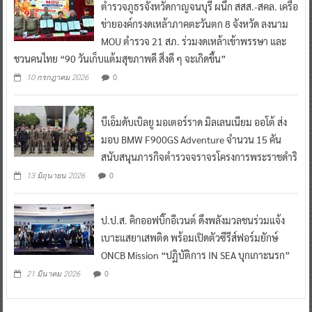
ตำรวจภูธรจังหวัดกาญจนบุรี ผนึก สสส.-สคล. เครือ
ข่ายองค์กรงดเหล้าภาคตะวันตก 8 จังหวัด ลงนาม
MOU ตำรวจ 21 สภ. ร่วมงดเหล้าเข้าพรรษา และ
ชวนคนไทย “90 วันเก็บแต้มสุขภาพดี สิ่งดี ๆ จะเกิดขึ้น”
0
10 กรกฎาคม 2026
บีเอ็มดับเบิลยู มอเตอร์ราด มิลเลนเนียม ออโต้ ส่ง
มอบ BMW F900GS Adventure จำนวน 15 คัน
สนับสนุนภารกิจตำรวจจราจรโครงการพระราชดำริ
0
13 มิถุนายน 2026
ป.ป.ส. คิกออฟบิ๊กอีเวนต์ ดึงพลังมวลชนร่วมแจ้ง
เบาะแสยาเสพติด พร้อมเปิดตัวซีรีส์ฟอร์มยักษ์
ONCB Mission “ปฏิบัติการ IN SEA บุกเกาะนรก”
0
21 มีนาคม 2026