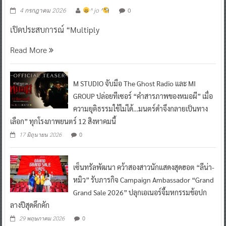
0
4 กรกฎาคม 2026
^ jo ^
เปิดประสบการณ์ “Multiply
Read More
M STUDIO จับมือ The Ghost Radio และ MI
GROUP ปล่อยทีเซอร์ “คำสารภาพของหมอผี” เมื่อ
ความยุติธรรมใช้ไม่ได้…มนตร์ดำจึงกลายเป็นทาง
เลือก” ทุกโรงภาพยนตร์ 12 สิงหาคมนี้
0
17 มิถุนายน 2026
เซ็นทรัลพัฒนา คว้าสองสาวนักแสดงสุดฮอต “ลีน่า-
หมิว” รับภารกิจ Campaign Ambassador “Grand
Grand Sale 2026” ปลุกเอเนอร์จี้มหกรรมช้อปก
ลางปีสุดคึกคัก
0
29 พฤษภาคม 2026