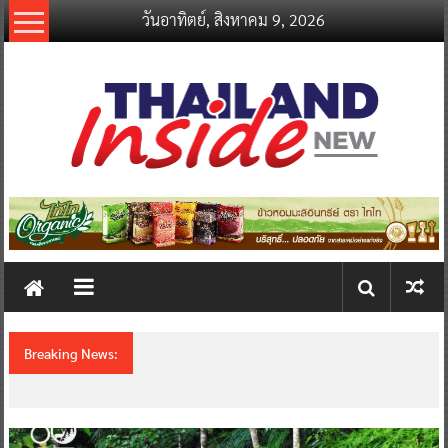
Skip
วันอาทิตย์, สิงหาคม 9, 2026
to
content
thailandinsidenew.com
Thailand
Inside
New
Breaking News:
ชวนรู้จักซิม my by NT เน็ตเร็ว แรง คุ้มค่าทั่วไทย
พร้อมโอกาสสร้างรายได้เสริมผ่าน Lazada
Affiliate