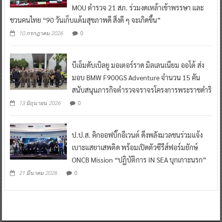
MOU ตำรวจ 21 สภ. ร่วมงดเหล้าเข้าพรรษา และ
ชวนคนไทย “90 วันเก็บแต้มสุขภาพดี สิ่งดี ๆ จะเกิดขึ้น”
0
10 กรกฎาคม 2026
บีเอ็มดับเบิลยู มอเตอร์ราด มิลเลนเนียม ออโต้ ส่ง
มอบ BMW F900GS Adventure จำนวน 15 คัน
สนับสนุนภารกิจตำรวจจราจรโครงการพระราชดำริ
0
13 มิถุนายน 2026
ป.ป.ส. คิกออฟบิ๊กอีเวนต์ ดึงพลังมวลชนร่วมแจ้ง
เบาะแสยาเสพติด พร้อมเปิดตัวซีรีส์ฟอร์มยักษ์
ONCB Mission “ปฏิบัติการ IN SEA บุกเกาะนรก”
0
21 มีนาคม 2026