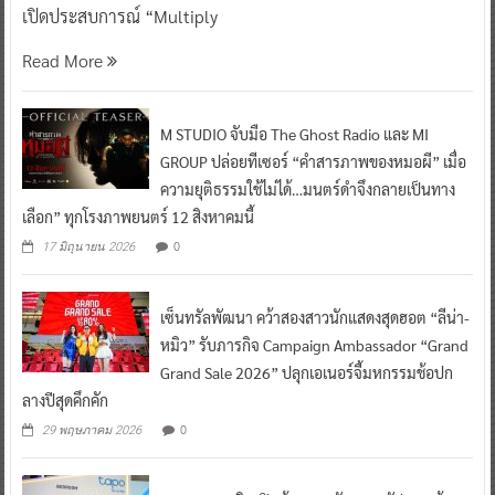
เปิดประสบการณ์ “Multiply
Read More
M STUDIO จับมือ The Ghost Radio และ MI
GROUP ปล่อยทีเซอร์ “คำสารภาพของหมอผี” เมื่อ
ความยุติธรรมใช้ไม่ได้…มนตร์ดำจึงกลายเป็นทาง
เลือก” ทุกโรงภาพยนตร์ 12 สิงหาคมนี้
0
17 มิถุนายน 2026
เซ็นทรัลพัฒนา คว้าสองสาวนักแสดงสุดฮอต “ลีน่า-
หมิว” รับภารกิจ Campaign Ambassador “Grand
Grand Sale 2026” ปลุกเอเนอร์จี้มหกรรมช้อปก
ลางปีสุดคึกคัก
0
29 พฤษภาคม 2026