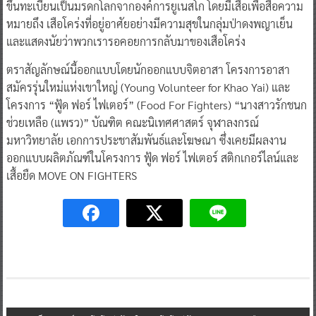
ขึ้นทะเบียนเป็นมรดกโลกจากองค์การยูเนสโก โดยมีเสือเพื่อสื่อความ
หมายถึง เสือโคร่งที่อยู่อาศัยอย่างมีความสุขในกลุ่มป่าดงพญาเย็น
และแสดงนัยว่าพวกเรารอคอยการกลับมาของเสือโคร่ง
ตราสัญลักษณ์นี้ออกแบบโดยนักออกแบบจิตอาสา โครงการอาสา
สมัครรุ่นใหม่แห่งเขาใหญ่ (Young Volunteer for Khao Yai) และ
โครงการ “ฟู้ด ฟอร์ ไฟเตอร์” (Food For Fighters) “นางสาวรักชนก
ช่วยเหลือ (แพรว)” บัณฑิต คณะนิเทศศาสตร์ จุฬาลงกรณ์
มหาวิทยาลัย เอกการประชาสัมพันธ์และโฆษณา ซึ่งเคยมีผลงาน
ออกแบบผลิตภัณฑ์ในโครงการ ฟู้ด ฟอร์ ไฟเตอร์ สติกเกอร์ไลน์และ
เสื้อยืด MOVE ON FIGHTERS