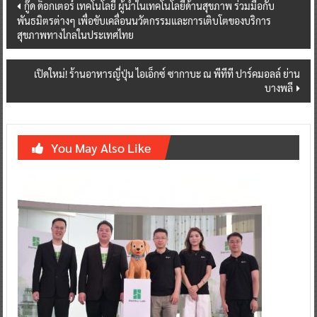
Post
กู๊ด ด็อกเตอร์ เทคโนโลยี ผู้นำในเทคโนโลยีด้านสุขภาพ ร่วมมือกับ
พันธมิตรต่างๆ เพื่อขับเคลื่อนนวัตกรรมและการเติบโตของบริการ
navigation
สุขภาพทางไกลในประเทศไทย
เปิดใหม่! ร้านอาหารญี่ปุ่น ไอเอ็กซ์ ซากาบะ ณ พีทีที ปาร์คมอลล์ ย่าน
บางพลี
You May Also Like