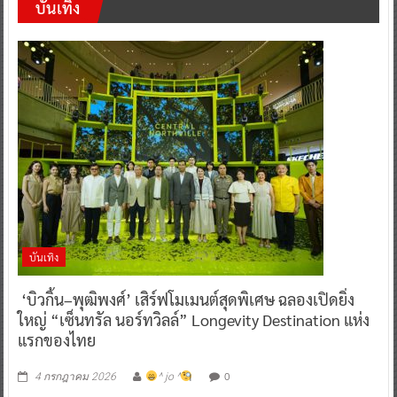
บันเทิง
บันเทิง
‘บิวกิ้น–พุฒิพงศ์’ เสิร์ฟโมเมนต์สุดพิเศษ ฉลองเปิดยิ่ง
ใหญ่ “เซ็นทรัล นอร์ทวิลล์” Longevity Destination แห่ง
แรกของไทย
0
4 กรกฎาคม 2026
^ jo ^