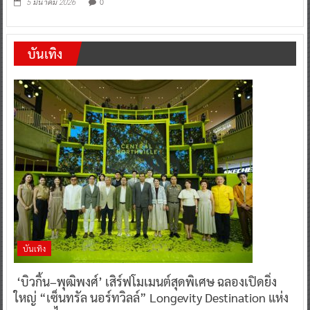
0
5 มีนาคม 2026
บันเทิง
บันเทิง
‘บิวกิ้น–พุฒิพงศ์’ เสิร์ฟโมเมนต์สุดพิเศษ ฉลองเปิดยิ่ง
ใหญ่ “เซ็นทรัล นอร์ทวิลล์” Longevity Destination แห่ง