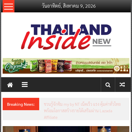
Skip
วันอาทิตย์, สิงหาคม 9, 2026
to
content
thailandinsidenew.com
Thailand
Inside
New
Breaking News:
ชวนรู้จักซิม my by NT เน็ตเร็ว แรง คุ้มค่าทั่วไทย
พร้อมโอกาสสร้างรายได้เสริมผ่าน Lazada
Affiliate