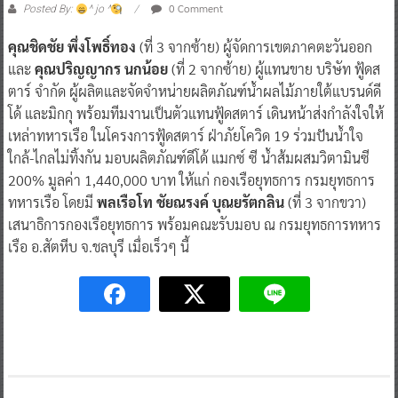
0 Comment
Posted By:
^ jo ^
คุณชิดชัย พึ่งโพธิ์ทอง
(ที่ 3 จากซ้าย) ผู้จัดการเขตภาคตะวันออก
และ
คุณปริญญากร นกน้อย
(ที่ 2 จากซ้าย) ผู้แทนขาย บริษัท ฟู้ดส
ตาร์ จำกัด ผู้ผลิตและจัดจำหน่ายผลิตภัณฑ์น้ำผลไม้ภายใต้แบรนด์ดี
โด้ และมิกกุ พร้อมทีมงานเป็นตัวแทนฟู้ดสตาร์ เดินหน้าส่งกำลังใจให้
เหล่าทหารเรือ ในโครงการฟู้ดสตาร์ ฝ่าภัยโควิด 19 ร่วมปันน้ำใจ
ใกล้-ไกลไม่ทิ้งกัน มอบผลิตภัณฑ์ดีโด้ แมกซ์ ซี น้ำส้มผสมวิตามินซี
200% มูลค่า 1,440,000 บาท ให้แก่ กองเรือยุทธการ กรมยุทธการ
ทหารเรือ โดยมี
พลเรือโท ชัยณรงค์ บุณยรัตกลิน
(ที่ 3 จากขวา)
เสนาธิการกองเรือยุทธการ พร้อมคณะรับมอบ ณ กรมยุทธการทหาร
เรือ อ.สัตหีบ จ.ชลบุรี เมื่อเร็วๆ นี้