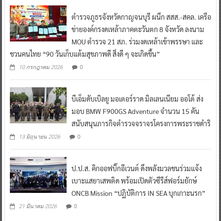
ตำรวจภูธรจังหวัดกาญจนบุรี ผนึก สสส.-สคล. เครือ
ข่ายองค์กรงดเหล้าภาคตะวันตก 8 จังหวัด ลงนาม
MOU ตำรวจ 21 สภ. ร่วมงดเหล้าเข้าพรรษา และ
ชวนคนไทย “90 วันเก็บแต้มสุขภาพดี สิ่งดี ๆ จะเกิดขึ้น”
0
10 กรกฎาคม 2026
บีเอ็มดับเบิลยู มอเตอร์ราด มิลเลนเนียม ออโต้ ส่ง
มอบ BMW F900GS Adventure จำนวน 15 คัน
สนับสนุนภารกิจตำรวจจราจรโครงการพระราชดำริ
0
13 มิถุนายน 2026
ป.ป.ส. คิกออฟบิ๊กอีเวนต์ ดึงพลังมวลชนร่วมแจ้ง
เบาะแสยาเสพติด พร้อมเปิดตัวซีรีส์ฟอร์มยักษ์
ONCB Mission “ปฏิบัติการ IN SEA บุกเกาะนรก”
0
21 มีนาคม 2026