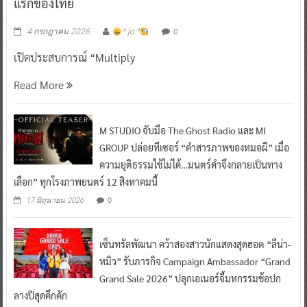
แรกของไทย
0
4 กรกฎาคม 2026
^ jo ^
เปิดประสบการณ์ “Multiply
Read More
M STUDIO จับมือ The Ghost Radio และ MI
GROUP ปล่อยทีเซอร์ “คำสารภาพของหมอผี” เมื่อ
ความยุติธรรมใช้ไม่ได้…มนตร์ดำจึงกลายเป็นทาง
เลือก” ทุกโรงภาพยนตร์ 12 สิงหาคมนี้
0
17 มิถุนายน 2026
เซ็นทรัลพัฒนา คว้าสองสาวนักแสดงสุดฮอต “ลีน่า-
หมิว” รับภารกิจ Campaign Ambassador “Grand
Grand Sale 2026” ปลุกเอเนอร์จี้มหกรรมช้อปก
ลางปีสุดคึกคัก