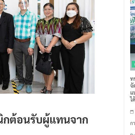
ท
จ
แน
ไ
นิกต้อนรับผู้แทนจาก
กา
R