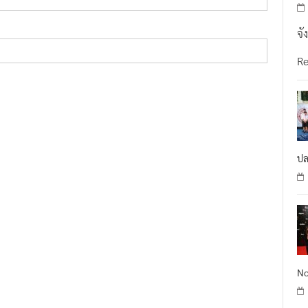
จั
R
ปล
No