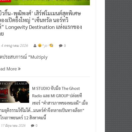
ิวกิ้น–พุฒิพงศ์’ เสิร์ฟโมเมนต์สุดพิเศษ
องเปิดยิ่งใหญ่ “เซ็นทรัล นอร์ทวิ
์” Longevity Destination แห่งแรกของ
ทย
0
4 กรกฎาคม 2026
^ jo ^
ิดประสบการณ์ “Multiply
ead More
M STUDIO จับมือ The Ghost
Radio และ MI GROUP ปล่อยที
เซอร์ “คำสารภาพของหมอผี” เมื่อ
ามยุติธรรมใช้ไม่ได้…มนตร์ดำจึงกลายเป็นทางเลือก”
กโรงภาพยนตร์ 12 สิงหาคมนี้
0
17 มิถุนายน 2026