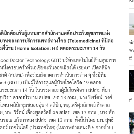
ดคลินิกต้อนรับผู้แทนจากสำนักงานหลักประกันสุขภาพแห่ง
บาทของการบริการแพทย์ทางไกล (Telemedicine) ที่มีต่อ
ท่
ตัวที่บ้าน (Home Isolation: HI) ตลอดระยะเวลา 14 วัน
We
(Good Doctor Technology: GDT) บริษัทเทคโนโลยีด้านสุขภาพ
ต่อหนึ่งครอบครัวทั่วเอเชียตะวันออกเฉียงใต้ (SEA)” เปิดคลินิก
ิ (สปสช.) เพื่อร่วมสังเกตการดำเนินการต่าง ๆ ซึ่งมีทีม
 (GDTT) เป็นผู้ให้การดูแลผู้ป่วยโรคโควิด-19 ตลอด
็นระยะเวลา 14 วัน ในบรรดาแขกผู้มีเกียรติจาก สปสช. ที่มา
 สุปรีชา ครอบบัวบาน สปสช. เขต 13 กทม., นาง ปิยรัตน์ วงศ์
ู้แทน คลินิกชุมชนอบอุ่น ศ.คลินิก, พญ.ศรีศุภลักษณ์ สิงคาล
ทพ. วิรัตน์ เอื้องพูลสวัสดิ์ ผอ.สปสช. เขต 13 กทม., นาง หัท
รมณ แก้วกาหลง สปสช. เขต 13 กทม. ทั้งนี้นำโดย นพ. สุทธิ
กเตอร์ เทคโนโลยี (ประเทศไทย) (ในภาพตำแหน่งที่ 5 จากซ้าย)
ท. นพ. วิชัย ประยูรวิวัฒน์ ผู้แทน จาก ราชวิทยาลัยอายุรแพทย์