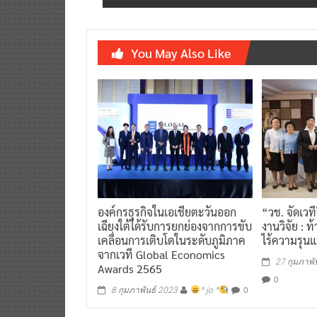
You May Also Like
องค์กรธุรกิจในเอเชียตะวันออก
“วช. จัดเวท
เฉียงใต้ได้รับการยกย่องจากการขับ
งานวิจัย :
เคลื่อนการเติบโตในระดับภูมิภาค
ไร้ความรุน
จากเวที Global Economics
27 กุมภาพั
Awards 2565
0
0
8 กุมภาพันธ์ 2023
^ jo ^