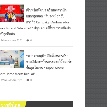
เซ็นทรัลพัฒนา คว้าสองสาวนัก
แสดงสุดฮอต “ลีน่า-หมิว” รับ
ภารกิจ Campaign Ambassador
rand Grand Sale 2026” ปลุกเอเนอร์จี้มหกรรมช้อปก
งปีสุดคึกคัก
0
29 พฤษภาคม 2026
“มาย ภาคภูมิ” เปิดห้องนอนลับ!
ชวนอัปเกรดบ้านธรรมดาให้สมาร์ท
ขั้นสุด ในงาน “Tapo: Where
art Home Meets Real AI”
0
18 พฤษภาคม 2026
ข่าวทั่วไทย