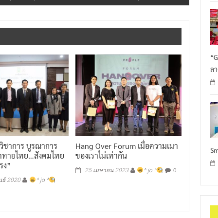
“G
ลา
ีวิชาการ บูรณาการ
Hang Over Forum เมื่อความเมา
Sm
 ท้าทายไทย…สังคมไทย
ของเราไม่เท่ากัน
แรง”
0
25 เมษายน 2023
^ jo ^
นธ์ 2020
^ jo ^