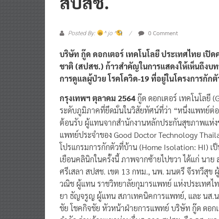
0 Comment
Posted By:
^ jo ^
บริษัท กู๊ด ดอกเตอร์ เทคโนโลยี ประเทศไทย เปิ
ชาติ (สปสช.)
ก้าวสำคัญในการแสดงให้เห็นถึงบท
การดูแลผู้ป่วย โรคโควิด-19 ที่อยู่ในโครงการกัก
กรุงเทพฯ ตุลาคม 2564
กู๊ด ดอกเตอร์ เทคโนโลยี 
ระดับภูมิภาคที่ยึดมั่นในวิสัยทัศน์ที่ว่า “หนึ่งแพทย์
ต้อนรับ ผู้แทนจากสำนักงานหลักประกันสุขภาพแห่งชาต
แพทย์ประจำของ Good Doctor Technology Thailand
โปรแกรมการกักตัวที่บ้าน (Home Isolation: HI) เป
เยือนคลินิกในครั้งนี้ ภาพจากซ้ายไปขวา ได้แก่ นาย
ศรีเสลา สปสช. เขต 13 กทม., นพ. มนตรี จีรทวีสุข ผ
วณิช ผู้แทน ราชวิทยาลัยกุมารแพทย์ แห่งประเทศไทย, 
ยา ธัญจรูญ ผู้แทน สภาเทคนิคการแพทย์, และ นส.นน
ชัย โชคกิจชัย หัวหน้าฝ่ายการแพทย์ บริษัท กู๊ด ดอ
จำกัด ร่วมด้วยแขกท่านอื่นๆ จาก สปสช. คือ รศ. พล.