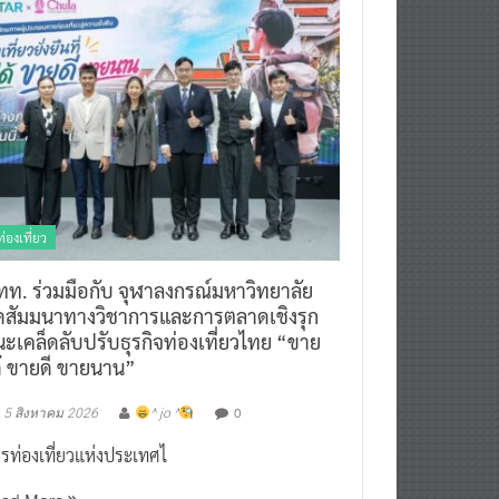
ท่องเที่ยว
ทท. ร่วมมือกับ จุฬาลงกรณ์มหาวิทยาลัย
ัดสัมมนาทางวิชาการและการตลาดเชิงรุก
ะเคล็ดลับปรับธุรกิจท่องเที่ยวไทย “ขาย
ด้ ขายดี ขายนาน”
0
5 สิงหาคม 2026
^ jo ^
รท่องเที่ยวแห่งประเทศไ
ead More