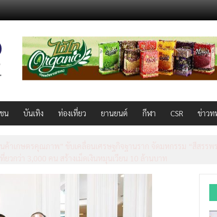
วชน
บันเทิง
ท่องเที่ยว
ยานยนต์
กีฬา
CSR
ข่าวท
็ว แรง คุ้มค่าทั่วไทยพร้อมโอกาสสร้างรายได้เสริมผ่าน Lazada Affiliate