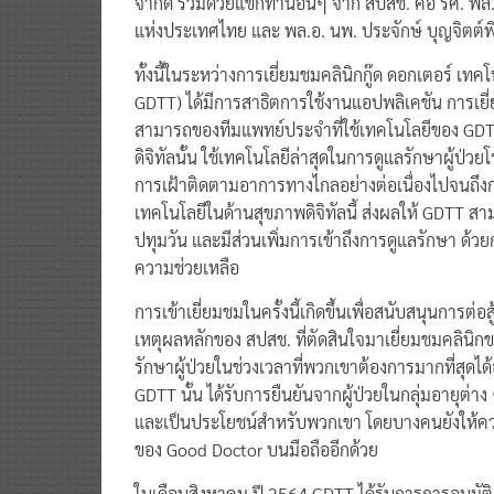
แห่งประเทศไทย และ พล.อ. นพ. ประจักษ์ บุญจิตต์พ
ทั้งนี้ในระหว่างการเยี่ยมชมคลินิกกู๊ด ดอกเตอร์ 
GDTT) ได้มีการสาธิตการใช้งานแอปพลิเคชัน การเยี่
สามารถของทีมแพทย์ประจำที่ใช้เทคโนโลยีของ GDTT 
ดิจิทัลนั้น ใช้เทคโนโลยีล่าสุดในการดูแลรักษาผู้ป่วยโ
การเฝ้าติดตามอาการทางไกลอย่างต่อเนื่องไปจนถึง
เทคโนโลยีในด้านสุขภาพดิจิทัลนี้ ส่งผลให้ GDTT ส
ปทุมวัน และมีส่วนเพิ่มการเข้าถึงการดูแลรักษา ด้ว
ความช่วยเหลือ
การเข้าเยี่ยมชมในครั้งนี้เกิดขึ้นเพื่อสนับสนุนการต่
เหตุผลหลักของ สปสช. ที่ตัดสินใจมาเยี่ยมชมคลินิ
รักษาผู้ป่วยในช่วงเวลาที่พวกเขาต้องการมากที่ส
GDTT นั้น ได้รับการยืนยันจากผู้ป่วยในกลุ่มอายุต่า
และเป็นประโยชน์สำหรับพวกเขา โดยบางคนยังให้คว
ของ Good Doctor บนมือถืออีกด้วย
ในเดือนสิงหาคม ปี 2564 GDTT ได้รับการการอนุมั