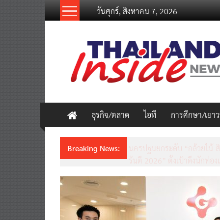
Skip
วันศุกร์, สิงหาคม 7, 2026
to
content
thailandinsidenew.com
Thailand
Inside
New
ธุรกิจ/ตลาด
ไอที
การศึกษา/เยา
Breaking News:
ชวนรู้จักซิม my by NT เน็ตเร