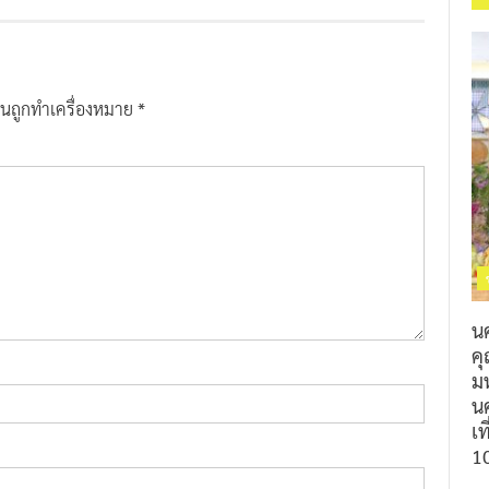
ป็นถูกทำเครื่องหมาย
*
น
ค
ม
นค
เท
1