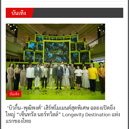
บันเทิง
บันเทิง
‘บิวกิ้น–พุฒิพงศ์’ เสิร์ฟโมเมนต์สุดพิเศษ ฉลองเปิดยิ่ง
ใหญ่ “เซ็นทรัล นอร์ทวิลล์” Longevity Destination แห่ง
แรกของไทย