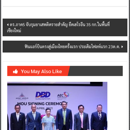
Post
ตร.ภาค5 จับกุมยาเสพติดรายสำคัญ ยึดเฮโรอีน 35 กก.ในพื้นที่
เชียงใหม่
navigation
ฟินแอร์บินตรงสู่เมืองไทยครั้งแรก ประเดิมไฟลท์แรก 23ต.ค.
You May Also Like