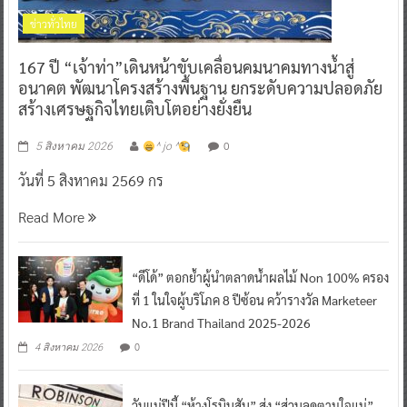
ข่าวทั่วไทย
167 ปี “เจ้าท่า”เดินหน้าขับเคลื่อนคมนาคมทางน้ำสู่
อนาคต พัฒนาโครงสร้างพื้นฐาน ยกระดับความปลอดภัย
สร้างเศรษฐกิจไทยเติบโตอย่างยั่งยืน
0
5 สิงหาคม 2026
^ jo ^
วันที่ 5 สิงหาคม 2569 กร
Read More
“ดีโด้” ตอกย้ำผู้นำตลาดน้ำผลไม้ Non 100% ครอง
ที่ 1 ในใจผู้บริโภค 8 ปีซ้อน คว้ารางวัล Marketeer
No.1 Brand Thailand 2025-2026
0
4 สิงหาคม 2026
วันแม่ปีนี้ “ห้างโรบินสัน” ส่ง “ส่วนลดตามใจแม่”