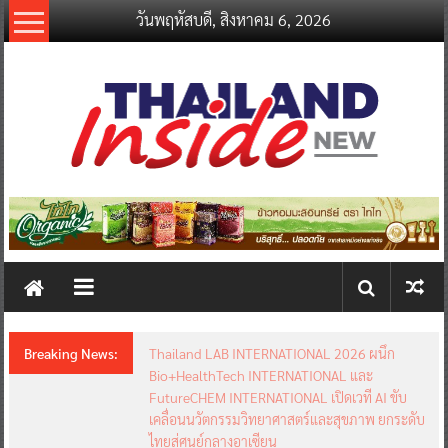
Skip
วันพฤหัสบดี, สิงหาคม 6, 2026
to
content
thailandinsidenew.com
Thailand
Inside
New
Breaking News:
Thailand LAB INTERNATIONAL 2026 ผนึก
Bio+HealthTech INTERNATIONAL และ
FutureCHEM INTERNATIONAL เปิดเวที AI ขับ
เคลื่อนนวัตกรรมวิทยาศาสตร์และสุขภาพ ยกระดับ
ไทยสู่ศูนย์กลางอาเซียน