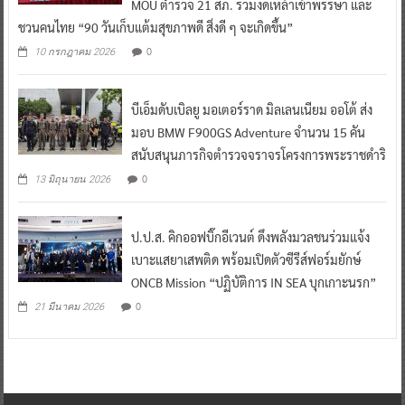
MOU ตำรวจ 21 สภ. ร่วมงดเหล้าเข้าพรรษา และ
ชวนคนไทย “90 วันเก็บแต้มสุขภาพดี สิ่งดี ๆ จะเกิดขึ้น”
0
10 กรกฎาคม 2026
บีเอ็มดับเบิลยู มอเตอร์ราด มิลเลนเนียม ออโต้ ส่ง
มอบ BMW F900GS Adventure จำนวน 15 คัน
สนับสนุนภารกิจตำรวจจราจรโครงการพระราชดำริ
0
13 มิถุนายน 2026
ป.ป.ส. คิกออฟบิ๊กอีเวนต์ ดึงพลังมวลชนร่วมแจ้ง
เบาะแสยาเสพติด พร้อมเปิดตัวซีรีส์ฟอร์มยักษ์
ONCB Mission “ปฏิบัติการ IN SEA บุกเกาะนรก”
0
21 มีนาคม 2026