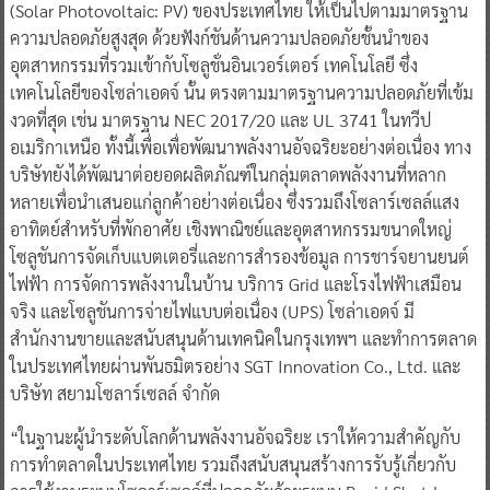
(Solar Photovoltaic: PV) ของประเทศไทย ให้เป็นไปตามมาตรฐาน
ความปลอดภัยสูงสุด ด้วยฟังก์ชันด้านความปลอดภัยชั้นนำของ
อุตสาหกรรมที่รวมเข้ากับโซลูชั่นอินเวอร์เตอร์ เทคโนโลยี ซึ่ง
เทคโนโลยีของโซล่าเอดจ์ นั้น ตรงตามมาตรฐานความปลอดภัยที่เข้ม
งวดที่สุด เช่น มาตรฐาน NEC 2017/20 และ UL 3741 ในทวีป
อเมริกาเหนือ ทั้งนี้เพื่อเพื่อพัฒนาพลังงานอัจฉริยะอย่างต่อเนื่อง ทาง
บริษัทยังได้พัฒนาต่อยอดผลิตภัณฑ์ในกลุ่มตลาดพลังงานที่หลาก
หลายเพื่อนำเสนอแก่ลูกค้าอย่างต่อเนื่อง ซึ่งรวมถึงโซลาร์เซลล์แสง
อาทิตย์สำหรับที่พักอาศัย เชิงพาณิชย์และอุตสาหกรรมขนาดใหญ่
โซลูชันการจัดเก็บแบตเตอรี่และการสำรองข้อมูล การชาร์จยานยนต์
ไฟฟ้า การจัดการพลังงานในบ้าน บริการ Grid และโรงไฟฟ้าเสมือน
จริง และโซลูชันการจ่ายไฟแบบต่อเนื่อง (UPS) โซล่าเอดจ์ มี
สำนักงานขายและสนับสนุนด้านเทคนิคในกรุงเทพฯ และทำการตลาด
ในประเทศไทยผ่านพันธมิตรอย่าง SGT Innovation Co., Ltd. และ
บริษัท สยามโซลาร์เซลล์ จำกัด
“ในฐานะผู้นำระดับโลกด้านพลังงานอัจฉริยะ เราให้ความสำคัญกับ
การทำตลาดในประเทศไทย รวมถึงสนับสนุนสร้างการรับรู้เกี่ยวกับ