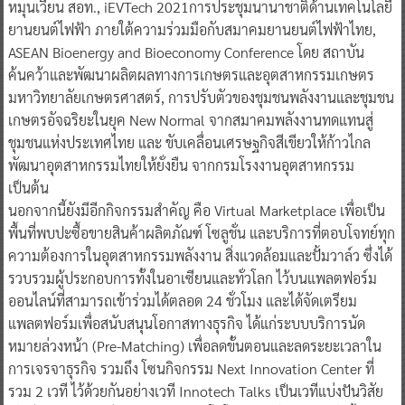
หมุนเวียน สอท., iEVTech 2021การประชุมนานาชาติด้านเทคโนโลยี
ยานยนต์ไฟฟ้า ภายใต้ความร่วมมือกับสมาคมยานยนต์ไฟฟ้าไทย,
ASEAN Bioenergy and Bioeconomy Conference โดย สถาบัน
ค้นคว้าและพัฒนาผลิตผลทางการเกษตรและอุตสาหกรรมเกษตร
มหาวิทยาลัยเกษตรศาสตร์, การปรับตัวของชุมชนพลังงานและชุมชน
เกษตรอัจฉริยะในยุค New Normal จากสมาคมพลังงานทดแทนสู่
ชุมชนแห่งประเทศไทย และ ขับเคลื่อนเศรษฐกิจสีเขียวให้ก้าวไกล
พัฒนาอุตสาหกรรมไทยให้ยั่งยืน จากกรมโรงงานอุตสาหกรรม
เป็นต้น
นอกจากนี้ยังมีอีกกิจกรรมสำคัญ คือ Virtual Marketplace เพื่อเป็น
พื้นที่พบปะซื้อขายสินค้าผลิตภัณฑ์ โซลูชั่น และบริการที่ตอบโจทย์ทุก
ความต้องการในอุตสาหกรรมพลังงาน สิ่งแวดล้อมและปั้มวาล์ว ซึ่งได้
รวบรวมผู้ประกอบการทั้งในอาเซียนและทั่วโลก ไว้บนแพลตฟอร์ม
ออนไลน์ที่สามารถเข้าร่วมได้ตลอด 24 ชั่วโมง และได้จัดเตรียม
แพลตฟอร์มเพื่อสนับสนุนโอกาสทางธุรกิจ ได้แก่ระบบบริการนัด
หมายล่วงหน้า (Pre-Matching) เพื่อลดขั้นตอนและลดระยะเวลาใน
การเจรจาธุรกิจ รวมถึง โซนกิจกรรม Next Innovation Center ที่
รวม 2 เวที ไว้ด้วยกันอย่างเวที Innotech Talks เป็นเวทีแบ่งปันวิสัย