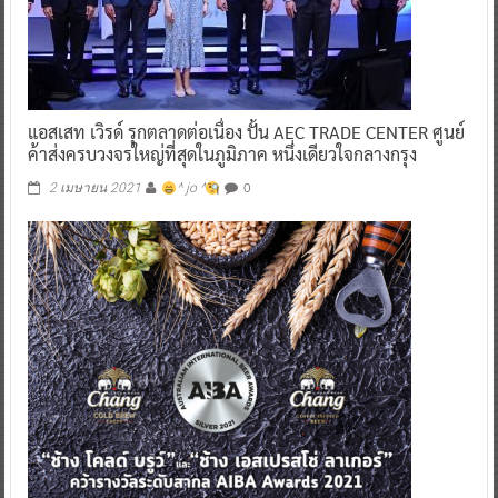
แอสเสท เวิรด์ รุกตลาดต่อเนื่อง ปั้น AEC TRADE CENTER ศูนย์
ค้าส่งครบวงจรใหญ่ที่สุดในภูมิภาค หนึ่งเดียวใจกลางกรุง
0
2 เมษายน 2021
^ jo ^