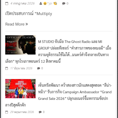
0
4 กรกฎาคม 2026
^ jo ^
เปิดประสบการณ์ “Multiply
Read More
M STUDIO จับมือ The Ghost Radio และ MI
GROUP ปล่อยทีเซอร์ “คำสารภาพของหมอผี” เมื่อ
ความยุติธรรมใช้ไม่ได้…มนตร์ดำจึงกลายเป็นทาง
เลือก” ทุกโรงภาพยนตร์ 12 สิงหาคมนี้
0
17 มิถุนายน 2026
เซ็นทรัลพัฒนา คว้าสองสาวนักแสดงสุดฮอต “ลีน่า-
หมิว” รับภารกิจ Campaign Ambassador “Grand
Grand Sale 2026” ปลุกเอเนอร์จี้มหกรรมช้อปก
ลางปีสุดคึกคัก
0
29 พฤษภาคม 2026