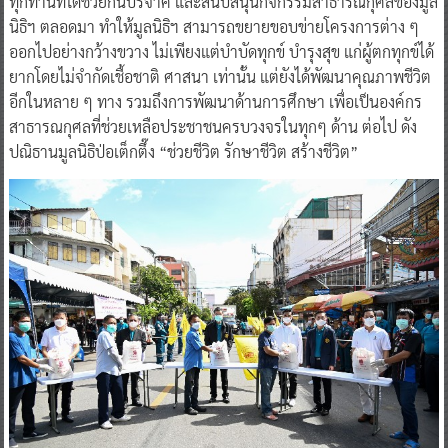
ทุกท่านที่ได้ช่วยกันบริจาค และสนับสนุนกิจกรรมสาธารณกุศลของมูล
นิธิฯ ตลอดมา ทำให้มูลนิธิฯ สามารถขยายขอบข่ายโครงการต่าง ๆ
ออกไปอย่างกว้างขวาง ไม่เพียงแต่บำบัดทุกข์ บำรุงสุข แก่ผู้ตกทุกข์ได้
ยากโดยไม่จำกัดเชื้อชาติ ศาสนา เท่านั้น แต่ยังได้พัฒนาคุณภาพชีวิต
อีกในหลาย ๆ ทาง รวมถึงการพัฒนาด้านการศึกษา เพื่อเป็นองค์กร
สาธารณกุศลที่ช่วยเหลือประชาชนครบวงจรในทุกๆ ด้าน ต่อไป ดัง
ปณิธานมูลนิธิป่อเต็กตึ๊ง “ช่วยชีวิต รักษาชีวิต สร้างชีวิต”