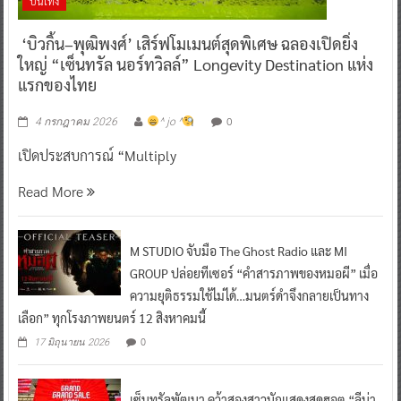
บันเทิง
‘บิวกิ้น–พุฒิพงศ์’ เสิร์ฟโมเมนต์สุดพิเศษ ฉลองเปิดยิ่ง
ใหญ่ “เซ็นทรัล นอร์ทวิลล์” Longevity Destination แห่ง
แรกของไทย
0
4 กรกฎาคม 2026
^ jo ^
เปิดประสบการณ์ “Multiply
Read More
M STUDIO จับมือ The Ghost Radio และ MI
GROUP ปล่อยทีเซอร์ “คำสารภาพของหมอผี” เมื่อ
ความยุติธรรมใช้ไม่ได้…มนตร์ดำจึงกลายเป็นทาง
เลือก” ทุกโรงภาพยนตร์ 12 สิงหาคมนี้
0
17 มิถุนายน 2026
เซ็นทรัลพัฒนา คว้าสองสาวนักแสดงสุดฮอต “ลีน่า-