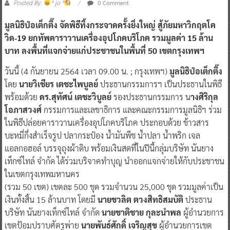
0 Comment
Posted By:
^ jo ^
มูลนิธิป่อเต็กตึ๊ง จัดพิธีทิ้งกระจาดครั้งยิ่งใหญ่ สู้ภัยมหาวิกฤตโค
วิด-19 ยกทัพคาราวานเครื่องอุปโภคบริโภค รวมมูลค่า 15 ล้าน
บาท ลงพื้นที่แจกจ่ายแก่ประชาชนในพื้นที่ 50 เขตกรุงเทพฯ
วันนี้ (4 กันยายน 2564 เวลา 09.00 น. ; กรุงเทพฯ)
มูลนิธิป่อเต็กตึ๊ง
โดย
นายวิเชียร เตชะไพบูลย์
ประธานกรรมการฯ เป็นประธานในพิธี
พร้อมด้วย
ดร.สุทัศน์ เตชะวิบูลย์
รองประธานกรรมการ น
างศิริกุล
โอภาสวงศ์
กรรมการและเลขาธิการ และคณะกรรมการมูลนิธิฯ ร่วม
ในพิธีปล่อยคาราวานเครื่องอุปโภคบริโภค ประกอบด้วย ข้าวสาร
บะหมี่กึ่งสำเร็จรูป ปลากระป๋อง น้ำมันพืช น้ำปลา น้ำพริก เจล
แอลกอฮอล์ บรรจุถุงผ้าดิบ พร้อมเงินสดที่ในปีนี้กลุ่มบริษัท นันยาง
เท็กซ์ไทล์ จำกัด ได้ร่วมบริจาคทำบุญ นำออกแจกจ่ายให้กับประชาชน
ในเขตกรุงเทพมหานคร
(รวม 50 เขต) เขตละ 500 ชุด รวมจำนวน 25,000 ชุด รวมมูลค่าเป็น
เงินทั้งสิ้น 15 ล้านบาท โดยมี
นายชวลิต ตวงสิทธิสมบัติ
ประธาน
บริษัท นันยางเท็กซ์ไทล์ จำกัด
นายชาติชาย กุละนำพล
ผู้อำนวยการ
เขตป้อมปราบศัตรูพ่าย
นายพันธ์ศักดิ์ เจริญสุข
ผู้อำนวยการเขต