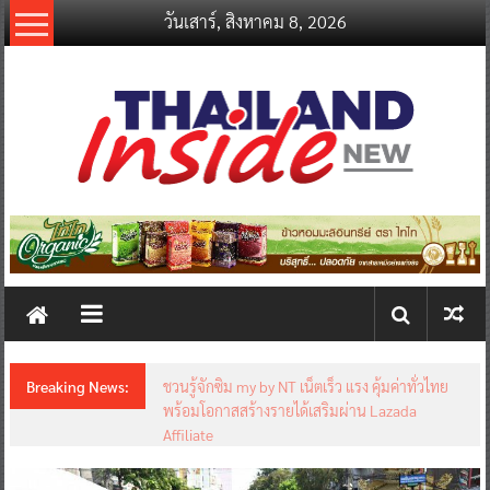
Skip
วันเสาร์, สิงหาคม 8, 2026
to
content
thailandinsidenew.com
Thailand
Inside
New
Breaking News:
ชวนรู้จักซิม my by NT เน็ตเร็ว แรง คุ้มค่าทั่วไทย
พร้อมโอกาสสร้างรายได้เสริมผ่าน Lazada
Affiliate