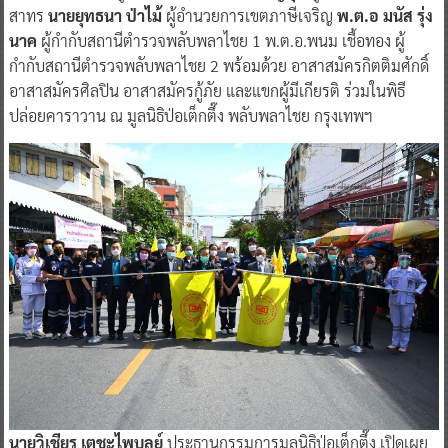
สาทร
นายยุทธนา ป่าไม้
ผู้อำนวยการเขตภาษีเจริญ
พ.ต.อ มนัส รุ่ง
นาค
ผู้กำกับสถานีตำรวจพลับพลาไชย 1 พ.ต.อ.พนม เชื้อทอง ผู้
กำกับสถานีตำรวจพลับพลาไชย 2 พร้อมด้วย อาสาสมัครกิตติมศักดิ์
อาสาสมัครศิลปิน อาสาสมัครกู้ภัย และแขกผู้มีเกียรติ ร่วมในพิธี
ปล่อยคาราวาน ณ มูลนิธิป่อเต็กตึ๊ง พลับพลาไชย กรุงเทพฯ
นายวิเชียร เตชะไพบูลย์
ประธานกรรมการมูลนิธิป่อเต็กตึ๊ง เปิดเผย