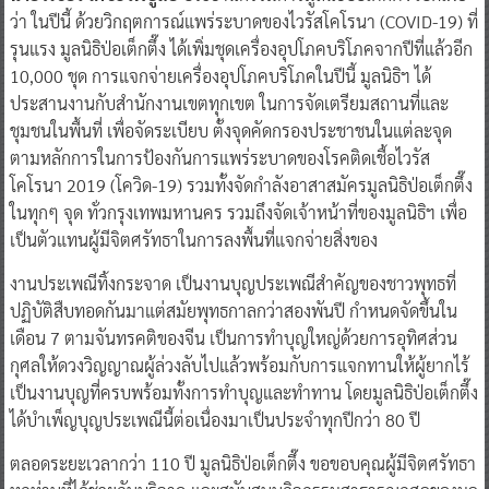
ว่า ในปีนี้ ด้วยวิกฤตการณ์แพร่ระบาดของไวรัสโคโรนา (COVID-19) ที่
รุนแรง มูลนิธิป่อเต็กตึ๊ง ได้เพิ่มชุดเครื่องอุปโภคบริโภคจากปีที่แล้วอีก
10,000 ชุด การแจกจ่ายเครื่องอุปโภคบริโภคในปีนี้ มูลนิธิฯ ได้
ประสานงานกับสำนักงานเขตทุกเขต ในการจัดเตรียมสถานที่และ
ชุมชนในพื้นที่ เพื่อจัดระเบียบ ตั้งจุดคัดกรองประชาชนในแต่ละจุด
ตามหลักการในการป้องกันการแพร่ระบาดของโรคติดเชื้อไวรัส
โคโรนา 2019 (โควิด-19) รวมทั้งจัดกำลังอาสาสมัครมูลนิธิป่อเต็กตึ๊ง
ในทุกๆ จุด ทั่วกรุงเทพมหานคร รวมถึงจัดเจ้าหน้าที่ของมูลนิธิฯ เพื่อ
เป็นตัวแทนผู้มีจิตศรัทธาในการลงพื้นที่แจกจ่ายสิ่งของ
งานประเพณีทิ้งกระจาด เป็นงานบุญประเพณีสำคัญของชาวพุทธที่
ปฏิบัติสืบทอดกันมาแต่สมัยพุทธกาลกว่าสองพันปี กำหนดจัดขึ้นใน
เดือน 7 ตามจันทรคติของจีน เป็นการทำบุญใหญ่ด้วยการอุทิศส่วน
กุศลให้ดวงวิญญาณผู้ล่วงลับไปแล้วพร้อมกับการแจกทานให้ผู้ยากไร้
เป็นงานบุญที่ครบพร้อมทั้งการทำบุญและทำทาน โดยมูลนิธิป่อเต็กตึ๊ง
ได้บำเพ็ญบุญประเพณีนี้ต่อเนื่องมาเป็นประจำทุกปีกว่า 80 ปี
ตลอดระยะเวลากว่า 110 ปี มูลนิธิป่อเต็กตึ๊ง ขอขอบคุณผู้มีจิตศรัทธา