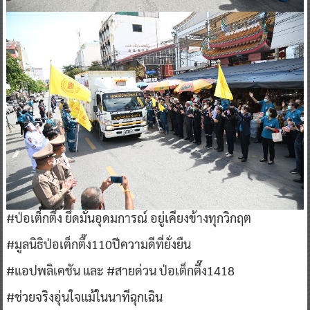
#ป่อเต็กตึ๊ง ยึดมั่นอุดมการณ์ อยู่เคียงข้างทุกวิกฤต
#มูลนิธิป่อเต็กตึ๊ง110ปีความดีที่ยั่งยืน
#แอปพลิเคชัน และ #สายด่วน ป่อเต็กตึ๊ง1418
#ช่วยจริงอุ่นใจแม้ในนาทีฉุกเฉิน