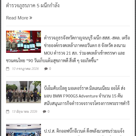
ตำรวจภูธรภาค 5 ผนึกกำลัง
Read More
ตำรวจภูธรจังหวัดกาญจนบุรี ผนึก สสส.-สคล. เครือ
ข่ายองค์กรงดเหล้าภาคตะวันตก 8 จังหวัด ลงนาม
MOU ตำรวจ 21 สภ. ร่วมงดเหล้าเข้าพรรษา และ
ชวนคนไทย “90 วันเก็บแต้มสุขภาพดี สิ่งดี ๆ จะเกิดขึ้น”
0
10 กรกฎาคม 2026
บีเอ็มดับเบิลยู มอเตอร์ราด มิลเลนเนียม ออโต้ ส่ง
มอบ BMW F900GS Adventure จำนวน 15 คัน
สนับสนุนภารกิจตำรวจจราจรโครงการพระราชดำริ
0
13 มิถุนายน 2026
ป.ป.ส. คิกออฟบิ๊กอีเวนต์ ดึงพลังมวลชนร่วมแจ้ง