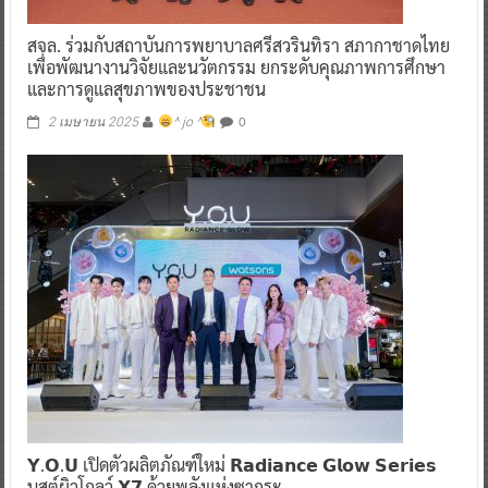
สจล. ร่วมกับสถาบันการพยาบาลศรีสวรินทิรา สภากาชาดไทย
เพื่อพัฒนางานวิจัยและนวัตกรรม ยกระดับคุณภาพการศึกษา
และการดูแลสุขภาพของประชาชน
0
2 เมษายน 2025
^ jo ^
𝗬.𝗢.𝗨 เปิดตัวผลิตภัณฑ์ใหม่ 𝗥𝗮𝗱𝗶𝗮𝗻𝗰𝗲 𝗚𝗹𝗼𝘄 𝗦𝗲𝗿𝗶𝗲𝘀
บูสต์ผิวโกลว์ 𝗫𝟳 ด้วยพลังแห่งซากุระ