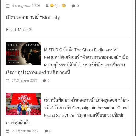
0
4 กรกฎาคม 2026
^ jo ^
เปิดประสบการณ์ “Multiply
Read More
M STUDIO จับมือ The Ghost Radio และ MI
GROUP ปล่อยทีเซอร์ “คำสารภาพของหมอผี” เมื่อ
ความยุติธรรมใช้ไม่ได้…มนตร์ดำจึงกลายเป็นทาง
เลือก” ทุกโรงภาพยนตร์ 12 สิงหาคมนี้
0
17 มิถุนายน 2026
เซ็นทรัลพัฒนา คว้าสองสาวนักแสดงสุดฮอต “ลีน่า-
หมิว” รับภารกิจ Campaign Ambassador “Grand
Grand Sale 2026” ปลุกเอเนอร์จี้มหกรรมช้อปก
ลางปีสุดคึกคัก
0
29 พฤษภาคม 2026