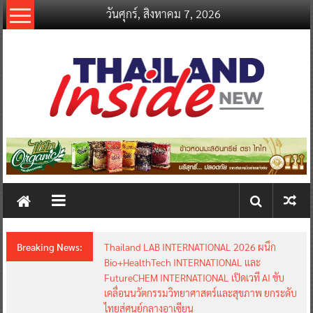
Skip
วันศุกร์, สิงหาคม 7, 2026
to
content
thailandinsidenew.com
Thailand
Inside
New
Breaking News:
Thailand LAB INTERNATIONAL 2026 ผนึก
Bio+HealthTech INTERNATIONAL และ
FutureCHEM INTERNATIONAL เปิดเวที AI ขับ
เคลื่อนนวัตกรรมวิทยาศาสตร์และสุขภาพ ยกระดับ
ไทยสู่ศูนย์กลางอาเซียน