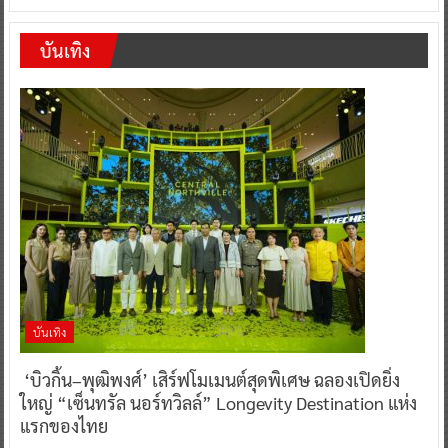
บันเทิง
บันเทิง
‘บิวกิ้น–พุฒิพงศ์’ เสิร์ฟโมเมนต์สุดพิเศษ ฉลองเปิดยิ่ง
ใหญ่ “เซ็นทรัล นอร์ทวิลล์” Longevity Destination แห่ง
แรกของไทย