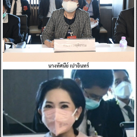
นางทัศนีย์ เปาอินทร์