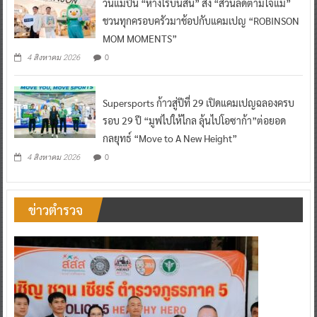
วันแม่ปีนี้ “ห้างโรบินสัน” ส่ง “ส่วนลดตามใจแม่”
ชวนทุกครอบครัวมาช้อปกับแคมเปญ “ROBINSON
MOM MOMENTS”
0
4 สิงหาคม 2026
Supersports ก้าวสู่ปีที่ 29 เปิดแคมเปญฉลองครบ
รอบ 29 ปี “มูฟไปให้ไกล ลุ้นไปโอซาก้า”ต่อยอด
กลยุทธ์ “Move to A New Height”
0
4 สิงหาคม 2026
ข่าวตำรวจ