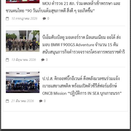
MOU ตำรวจ 21 สภ. ร่วมงดเหล้าเข้าพรรษา และ
ชวนคนไทย “90 วันเก็บแต้มสุขภาพดี สิ่งดี ๆ จะเกิดขึ้น”
0
10 กรกฎาคม 2026
บีเอ็มดับเบิลยู มอเตอร์ราด มิลเลนเนียม ออโต้ ส่ง
มอบ BMW F900GS Adventure จำนวน 15 คัน
สนับสนุนภารกิจตำรวจจราจรโครงการพระราชดำริ
0
13 มิถุนายน 2026
ป.ป.ส. คิกออฟบิ๊กอีเวนต์ ดึงพลังมวลชนร่วมแจ้ง
เบาะแสยาเสพติด พร้อมเปิดตัวซีรีส์ฟอร์มยักษ์
ONCB Mission “ปฏิบัติการ IN SEA บุกเกาะนรก”
0
21 มีนาคม 2026