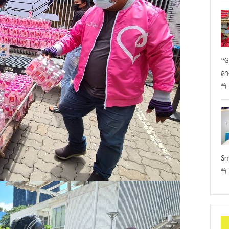
“G
ลา
Sm