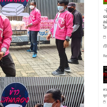
‘บ
ฉล
ลล
ไ
เป
R
คว
ทุ