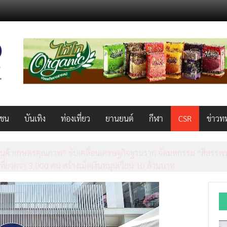
วชน
บันเทิง
ท่องเที่ยว
ยานยนต์
กีฬา
CSR
ข่าวท
็ว แรง คุ้มค่าทั่วไทยพร้อมโอกาสสร้างรายได้เสริมผ่าน Lazada Affiliate