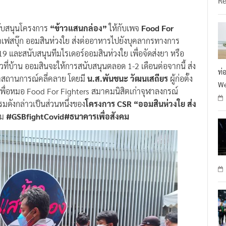
สนับสนุนโครงการ
“ข้าวแสนกล่อง”
ให้กับเพจ
Food For
พจเฟสบุ๊ก ออมสินห่วงใย ส่งต่ออาหารไปยังบุคลากรทางการ
9 และสนับสนุนทีมไรเดอร์ออมสินห่วงใย เพื่อจัดส่งยา หรือ
กักตัวที่บ้าน ออมสินจะให้การสนับสนุนตลอด 1-2 เดือนต่อจากนี้ ส่ง
ท่
กว่าสถานการณ์คลี่คลาย โดยมี
น.ส.พันชนะ วัฒนเสถียร
ผู้ก่อตั้ง
We
วเพื่อหมอ Food For Fighters สมาคมนิสิตเก่าจุฬาลงกรณ์
รรมดังกล่าวเป็นส่วนหนึ่งของ
โครงการ CSR “ออมสินห่วงใย ส่ง
คม
#GSBfightCovid#ธนาคารเพื่อสังคม