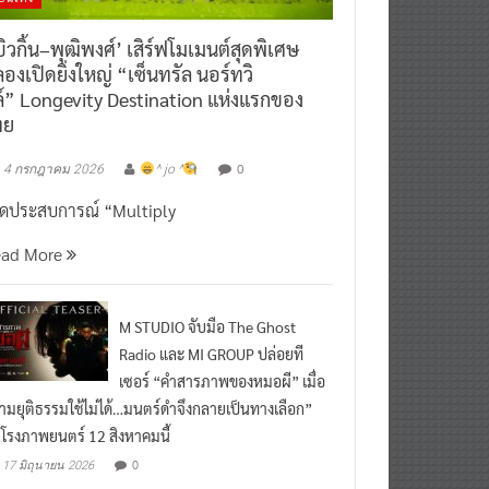
ิวกิ้น–พุฒิพงศ์’ เสิร์ฟโมเมนต์สุดพิเศษ
องเปิดยิ่งใหญ่ “เซ็นทรัล นอร์ทวิ
์” Longevity Destination แห่งแรกของ
ทย
0
4 กรกฎาคม 2026
^ jo ^
ิดประสบการณ์ “Multiply
ead More
M STUDIO จับมือ The Ghost
Radio และ MI GROUP ปล่อยที
เซอร์ “คำสารภาพของหมอผี” เมื่อ
ามยุติธรรมใช้ไม่ได้…มนตร์ดำจึงกลายเป็นทางเลือก”
กโรงภาพยนตร์ 12 สิงหาคมนี้
0
17 มิถุนายน 2026