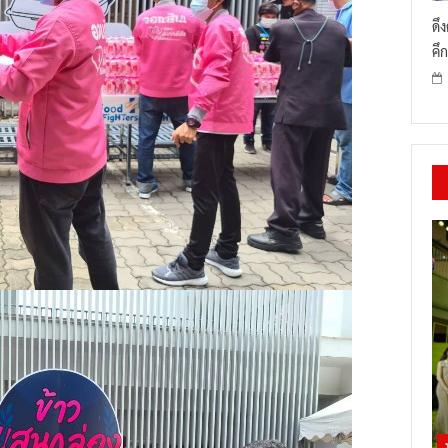
ดึ
คึก