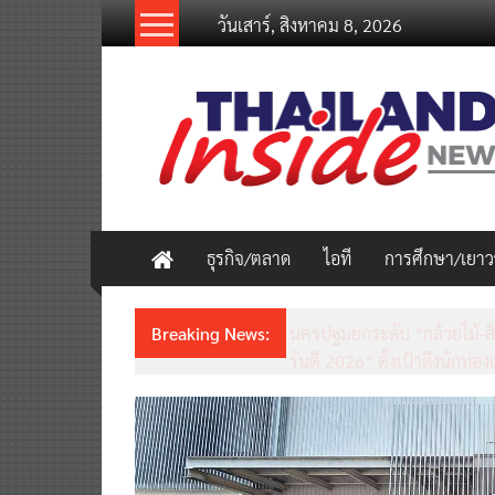
Skip
วันเสาร์, สิงหาคม 8, 2026
to
content
thailandinsidenew.com
Thailand
Inside
New
ธุรกิจ/ตลาด
ไอที
การศึกษา/เยา
Breaking News:
ชวนรู้จักซิม my by NT เน็ตเร