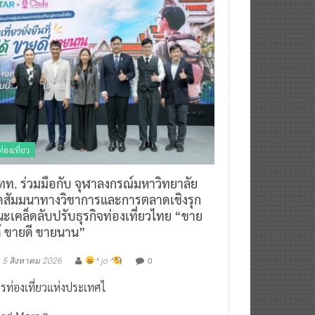
ท่องเที่ยว
ทท. ร่วมมือกับ จุฬาลงกรณ์มหาวิทยาลัย
ัดสัมมนาทางวิชาการและการตลาดเชิงรุก
ะเคล็ดลับปรับธุรกิจท่องเที่ยวไทย “ขาย
ด้ ขายดี ขายนาน”
0
5 สิงหาคม 2026
^ jo ^
รท่องเที่ยวแห่งประเทศไ
ead More