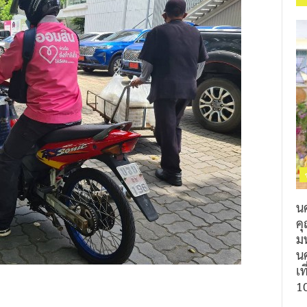
น
ค
ม
นค
เท
1