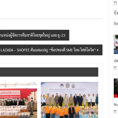
จั
R
ำแหน่งผู้จัดการทีมชาติไทยชุดใหญ่ และ ยู-23
 LAZADA – SHOPEE ดันแคมเปญ “ช้อปของดี SME ไทย ไฟต์โควิด”
ปล
No