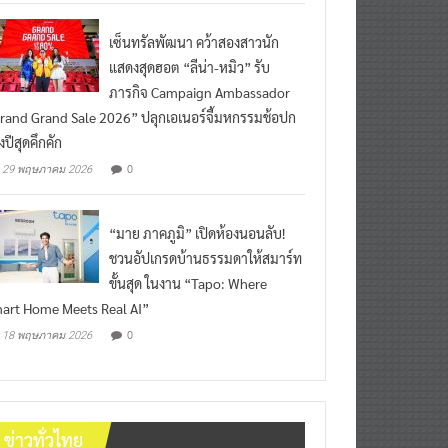
เซ็นทรัลพัฒนา คว้าสองสาวนัก
แสดงสุดฮอต “ลีน่า-หมิว” รับ
ภารกิจ Campaign Ambassador
rand Grand Sale 2026” ปลุกเอเนอร์จี้มหกรรมช้อปก
งปีสุดคึกคัก
0
29 พฤษภาคม 2026
“มาย ภาคภูมิ” เปิดห้องนอนลับ!
ชวนอัปเกรดบ้านธรรมดาให้สมาร์ท
ขั้นสุด ในงาน “Tapo: Where
art Home Meets Real AI”
0
18 พฤษภาคม 2026
ข่าวทั่วไทย