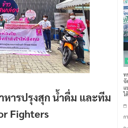
ท
จ
แน
หารปรุงสุก น้ำดื่ม และทีม
ไ
For Fighters
กา
R