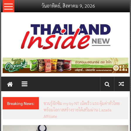
Skip
วันอาทิตย์, สิงหาคม 9, 2026
to
content
thailandinsidenew.com
Thailand
Inside
New
Breaking News:
ชวนรู้จักซิม my by NT เน็ตเร็ว แรง คุ้มค่าทั่วไทย
พร้อมโอกาสสร้างรายได้เสริมผ่าน Lazada
Affiliate