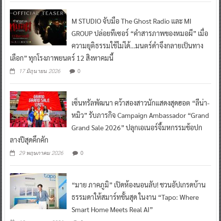
M STUDIO จับมือ The Ghost Radio และ MI
GROUP ปล่อยทีเซอร์ “คำสารภาพของหมอผี” เมื่อ
ความยุติธรรมใช้ไม่ได้…มนตร์ดำจึงกลายเป็นทาง
เลือก” ทุกโรงภาพยนตร์ 12 สิงหาคมนี้
0
17 มิถุนายน 2026
เซ็นทรัลพัฒนา คว้าสองสาวนักแสดงสุดฮอต “ลีน่า-
หมิว” รับภารกิจ Campaign Ambassador “Grand
Grand Sale 2026” ปลุกเอเนอร์จี้มหกรรมช้อปก
ลางปีสุดคึกคัก
0
29 พฤษภาคม 2026
“มาย ภาคภูมิ” เปิดห้องนอนลับ! ชวนอัปเกรดบ้าน
ธรรมดาให้สมาร์ทขั้นสุด ในงาน “Tapo: Where
Smart Home Meets Real AI”