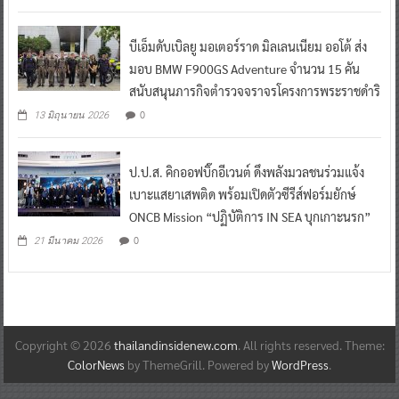
บีเอ็มดับเบิลยู มอเตอร์ราด มิลเลนเนียม ออโต้ ส่ง
มอบ BMW F900GS Adventure จำนวน 15 คัน
สนับสนุนภารกิจตำรวจจราจรโครงการพระราชดำริ
0
13 มิถุนายน 2026
ป.ป.ส. คิกออฟบิ๊กอีเวนต์ ดึงพลังมวลชนร่วมแจ้ง
เบาะแสยาเสพติด พร้อมเปิดตัวซีรีส์ฟอร์มยักษ์
ONCB Mission “ปฏิบัติการ IN SEA บุกเกาะนรก”
0
21 มีนาคม 2026
Copyright © 2026
thailandinsidenew.com
. All rights reserved. Theme:
ColorNews
by ThemeGrill. Powered by
WordPress
.