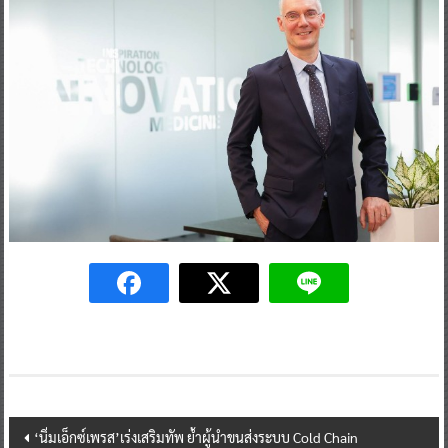
Post
‘นิ่มเอ็กซ์เพรส’เร่งเสริมทัพ ย้ำผู้นำขนส่งระบบ Cold Chain