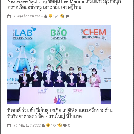
Nextwave Yachting ซื้อหุ้น Lee Marine เสริมแกร่งธุรกิจบุก
ตลาดเรือยอช์ทหรู เจาะกลุ่มเศรษฐีไทย
0
1 พฤศจิกายน 2023
^ jo ^
ทีเซลส์ ร่วมกับ วีเอ็นยู เอเชีย แปซิฟิค และเครือข่ายด้าน
ชีววิทยาศาสตร์ จัด 3 งานใหญ่ ที่ไบเทค
0
14 กันยายน 2022
^ jo ^