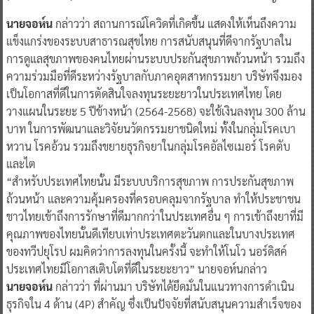
นายจอห์น
กล่าวว่า สถานการณ์โควิดที่เกิดขึ้น แสดงให้เห็นถึงความ
แข็งแกร่งของระบบสาธารณสุขไทย การสนับสนุนที่ดีจากรัฐบาลใน
การดูแลสุขภาพของคนไทยผ่านระบบประกันสุขภาพถ้วนหน้า รวมถึง
ความร่วมมือที่ดีระหว่างรัฐบาลกับภาคอุตสาหกรรมยา บริษัทจึงมอง
เป็นโอกาสที่ดีในการตัดสินใจลงทุนระยะยาวในประเทศไทย โดย
วางแผนในระยะ 5 ปีข้างหน้า (2564-2568) จะใช้เงินลงทุน 300 ล้าน
บาท ในการพัฒนาและวิจัยนวัตกรรมยาชนิดใหม่ ทั้งในกลุ่มโรคเบา
หวาน โรคอ้วน รวมถึงขยายธุรกิจยาในกลุ่มโรคอัลไซเมอร์ โรคตับ
และไต
“สำหรับประเทศไทยนั้น มีระบบบริการสุขภาพ การประกันสุขภาพ
ถ้วนหน้า และความคุ้มครองที่ครอบคลุมจากรัฐบาล ทำให้ประชาชน
ชาวไทยเข้าถึงการรักษาที่ดีมากกว่าในประเทศอื่น ๆ การเข้าถึงยาที่มี
คุณภาพของไทยนั้นดีเทียบเท่าประเทศตะวันตกและในบางประเทศ
ของทวีปยุโรป ผมคิดว่าการลงทุนในครั้งนี้ จะทำให้โนโว นอร์ดิสค์
ประเทศไทยมีโอกาสเติบโตที่ดีในระยะยาว” นายจอห์นกล่าว
นายจอห์น
กล่าวว่า ที่ผ่านมา บริษัทได้ยึดมั่นในแนวทางการดำเนิน
ธุรกิจใน 4 ด้าน (4P) สำคัญ ซึ่งเป็นปัจจัยที่สนับสนุนความสำเร็จของ