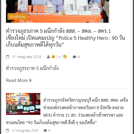
ข่าวตำรวจ
ตำรวจภูธรภาค 5 ผนึกกำลัง สสส. – สคล. – สคร.1
เชียงใหม่ เปิดแคมเปญ “Police 5 Healthy Hero : 90 วัน
เก็บแต้มสุขภาพดีได้ทุกวัน”
0
31 กรกฎาคม 2026
^ jo ^
ตำรวจภูธรภาค 5 ผนึกกำลัง
Read More
ตำรวจภูธรจังหวัดกาญจนบุรี ผนึก สสส.-สคล. เครือ
ข่ายองค์กรงดเหล้าภาคตะวันตก 8 จังหวัด ลงนาม
MOU ตำรวจ 21 สภ. ร่วมงดเหล้าเข้าพรรษา และ
ชวนคนไทย “90 วันเก็บแต้มสุขภาพดี สิ่งดี ๆ จะเกิดขึ้น”
0
10 กรกฎาคม 2026