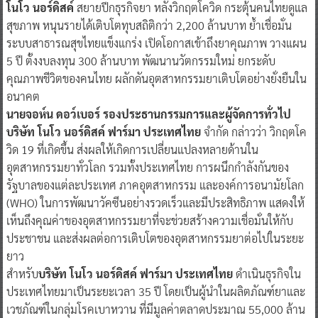
โนโว นอร์ดิสค์
สยายปีกธุรกิจยา หลังวิกฤตโควิด กระตุ้นคนไทยดูแล
สุขภาพ หนุนรายได้เติบโตทุบสถิติกว่า 2,200 ล้านบาท ย้ำเชื่อมั่น
ระบบสาธารณสุขไทยแข็งแกร่ง เปิดโอกาสเข้าถึงยาคุณภาพ วางแผน
5 ปี ตั้งงบลงทุน 300 ล้านบาท พัฒนานวัตกรรมใหม่ ยกระดับ
คุณภาพชีวิตของคนไทย ผลักดันอุตสาหกรรมยาเติบโตอย่างยั่งยืนใน
อนาคต
นายจอห์น ดอว์เบอร์ รองประธานกรรมการและผู้จัดการทั่วไป
บริษัท โนโว นอร์ดิสค์ ฟาร์มา ประเทศไทย
จำกัด กล่าวว่า วิกฤตโค
วิด 19 ที่เกิดขึ้น ส่งผลให้เกิดการเปลี่ยนแปลงหลายด้านใน
อุตสาหกรรมยาทั่วโลก รวมทั้งประเทศไทย การผนึกกำลังกันของ
รัฐบาลของแต่ละประเทศ ภาคอุตสาหกรรม และองค์การอนามัยโลก
(WHO) ในการพัฒนาวัคซีนอย่างรวดเร็วและมีประสิทธิภาพ แสดงให้
เห็นถึงคุณค่าของอุตสาหกรรมยาที่จะช่วยสร้างความเชื่อมั่นให้กับ
ประชาชน และส่งผลต่อการเติบโตของอุตสาหกรรมยาต่อไปในระยะ
ยาว
สำหรับ
บริษัท โนโว นอร์ดิสค์ ฟาร์มา ประเทศไทย
ดำเนินธุรกิจใน
ประเทศไทยมาเป็นระยะเวลา 35 ปี โดยเป็นผู้นำในผลิตภัณฑ์ยาและ
เวชภัณฑ์ในกลุ่มโรคเบาหวาน ที่มีมูลค่าตลาดประมาณ 55,000 ล้าน