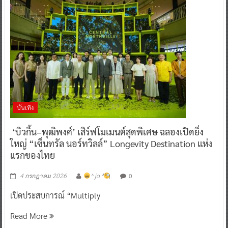
บันเทิง
‘บิวกิ้น–พุฒิพงศ์’ เสิร์ฟโมเมนต์สุดพิเศษ ฉลองเปิดยิ่ง
ใหญ่ “เซ็นทรัล นอร์ทวิลล์” Longevity Destination แห่ง
แรกของไทย
0
4 กรกฎาคม 2026
^ jo ^
เปิดประสบการณ์ “Multiply
Read More