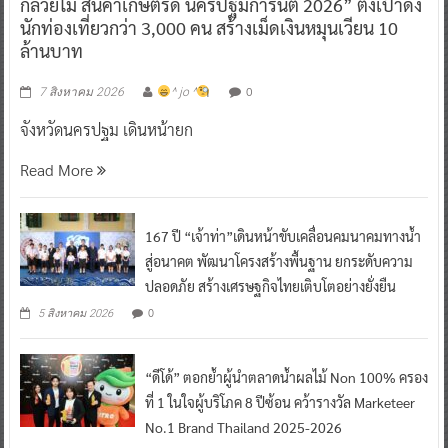
กล้วยไม้ สินค้าเกษตรดี นครปฐมการันตี 2026” ตั้งเป้าดึง
นักท่องเที่ยวกว่า 3,000 คน สร้างเม็ดเงินหมุนเวียน 10
ล้านบาท
0
7 สิงหาคม 2026
^ jo ^
จังหวัดนครปฐม เดินหน้ายก
Read More
167 ปี “เจ้าท่า”เดินหน้าขับเคลื่อนคมนาคมทางน้ำ
สู่อนาคต พัฒนาโครงสร้างพื้นฐาน ยกระดับความ
ปลอดภัย สร้างเศรษฐกิจไทยเติบโตอย่างยั่งยืน
0
5 สิงหาคม 2026
“ดีโด้” ตอกย้ำผู้นำตลาดน้ำผลไม้ Non 100% ครอง
ที่ 1 ในใจผู้บริโภค 8 ปีซ้อน คว้ารางวัล Marketeer
No.1 Brand Thailand 2025-2026