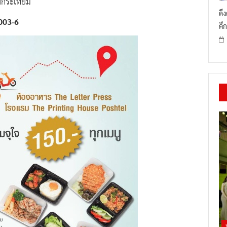
ังกระเทียม
ดึ
003-6
คึก