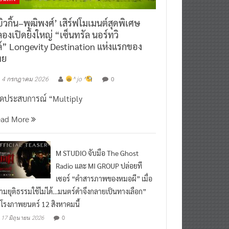
ิวกิ้น–พุฒิพงศ์’ เสิร์ฟโมเมนต์สุดพิเศษ
องเปิดยิ่งใหญ่ “เซ็นทรัล นอร์ทวิ
์” Longevity Destination แห่งแรกของ
ทย
0
4 กรกฎาคม 2026
^ jo ^
ิดประสบการณ์ “Multiply
ead More
M STUDIO จับมือ The Ghost
Radio และ MI GROUP ปล่อยที
เซอร์ “คำสารภาพของหมอผี” เมื่อ
ามยุติธรรมใช้ไม่ได้…มนตร์ดำจึงกลายเป็นทางเลือก”
กโรงภาพยนตร์ 12 สิงหาคมนี้
0
17 มิถุนายน 2026