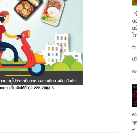
‘บ
ฉล
ลล
ไ
เป
R
คว
ทุ