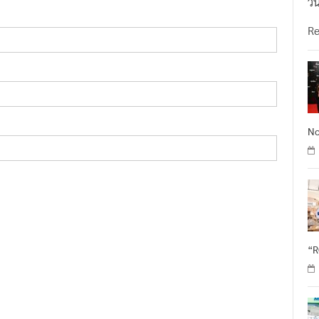
วั
R
No
“