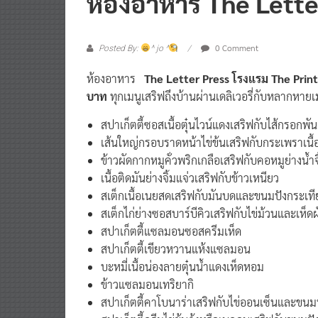
ห้องอาหาร The Lette
0 Comment
Posted By:
^ jo ^
ห้องอาหาร
The Letter Press
โรงแรม The Prin
บาท
ทุกเมนูเสริฟถึงบ้านผ่านเดลิเวอรี่กับหลากหายเ
สปาเก็ตตี้ซอสเนื้อตุ๋นไวน์แดงเสริฟกับไส้
เส้นใหญ่กรอบราดหน้าไข่ข้นเสริฟกับกระ
ข้าวผัดกากหมูคั่วพริกเกลือเสริฟกับคอหม
เนื้อติดมันย่างจิ้มแจ่วเสริฟกับข้
สเต็กเนื้อเนยสดเสริฟกับมันบดและขนม
สเต็กไก่ย่างซอสบาร์บีคิวเสริฟกับไข่ม้
สปาเก็ตตี้แซลมอนซอสครีมเห
สปาเก็ตตี้เขียวหวานแห้ง
บะหมี่เนื้อน่องลายตุ๋นน้ำแ
ข้าวแซลมอนเทริยาก
สปาเก็ตตี้คาโบนาร่าเสริฟกับไข่ออนเซ็นแล