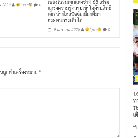
เนื่องในวันเด็กแห่งชาติ 68 เสริม
0
น 2023
^ jo ^
แกร่งความรู้ความเข้าใจด้านสิทธิ
เด็ก ห่างไกลปัจจัยเสี่ยงที่มา
กระทบการเติบโต
0
9 มกราคม 2025
^ jo ^
ป็นถูกทำเครื่องหมาย
*
16
ท
ร
เต