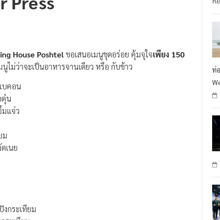
r Press
R
ting House Poshtel
ขอเสนอเมนูชุดอร่อย คุ้มจุใจ
เพียง 150
มนูไม่ว่าจะเป็นอาหารจานเดียว หรือ กับข้าว
ท่
We
กรอกพันเบคอน
เพราเนื้อตุ๋น
ูย่างน้ำจิ้มแจ่ว
าวเหนียว
ปังกระเทียม
วนและเห็ดผัดเนย
็ด
แซลมอน
ดงเห็ดหอม
ิ
ะขนมปังกระเทียม