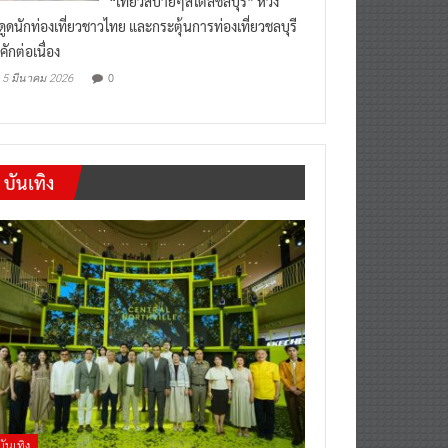
“เที่ยวสบายๆสไตล์ชลบุรี” หวัง
งดูดนักท่องเที่ยวชาวไทย และกระตุ้นการท่องเที่ยวชลบุรี
คักต่อเนื่อง
0
5 มีนาคม 2026
บันเทิง
บันเทิง