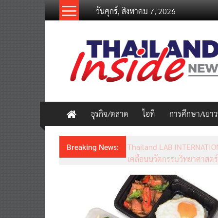
Skip
วันศุกร์, สิงหาคม 7, 2026
to
content
thailandinsidenew.com
Thailand
Inside
New
ธุรกิจ/ตลาด
ไอที
การศึกษา/เยา
Breaking News:
Thailand LAB INTERNATION
เคลื่อนนวัตกรรมวิทยาศาสตร์