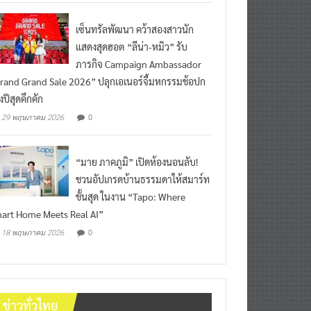
เซ็นทรัลพัฒนา คว้าสองสาวนัก
แสดงสุดฮอต “ลีน่า-หมิว” รับ
ภารกิจ Campaign Ambassador
rand Grand Sale 2026” ปลุกเอเนอร์จี้มหกรรมช้อปก
งปีสุดคึกคัก
0
29 พฤษภาคม 2026
“มาย ภาคภูมิ” เปิดห้องนอนลับ!
ชวนอัปเกรดบ้านธรรมดาให้สมาร์ท
ขั้นสุด ในงาน “Tapo: Where
art Home Meets Real AI”
0
18 พฤษภาคม 2026
ข่าวทั่วไทย