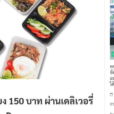
ท
จ
แน
ไ
ยง 150 บาท ผ่านเดลิเวอรี่
กา