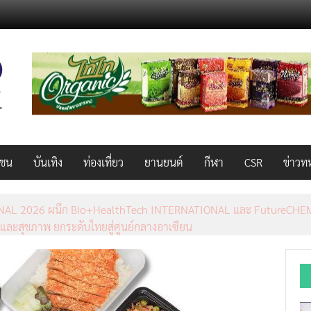
วชน
บันเทิง
ท่องเที่ยว
ยานยนต์
กีฬา
CSR
ข่าวท
AL 2026 ผนึก Bio+HealthTech INTERNATIONAL และ FutureCHEM 
และสุขภาพ ยกระดับไทยสู่ศูนย์กลางอาเซียน