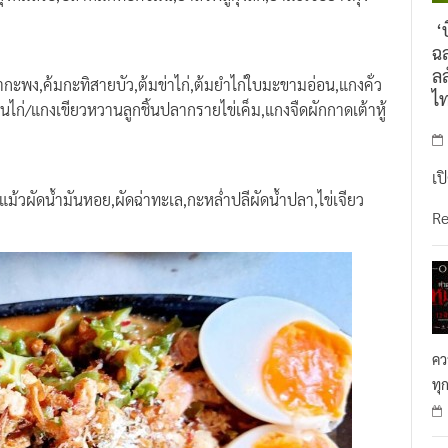
‘บ
ฉล
ลล
ปลากะพง,ค้มกะทิสายบัว,ต้มข่าไก่,ต้มยำไก่ใบมะขามอ่อน,แกงคั่ว
ไ
ไก่/แกงเขียวหวานลูกชิ้นปลากรายไข่เค็ม,แกงจืดผักกาดเต้าหู้
เป
กแม้วผัดน้ำมันหอย,ผัดฉ่าทะเล,กะหล่ำปลีผัดน้ำปลา,ไข่เจียว
R
คว
ทุ