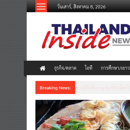
Skip
วันเสาร์, สิงหาคม 8, 2026
to
content
thailandinsidenew.com
Thailand
Inside
New
ธุรกิจ/ตลาด
ไอที
การศึกษา/เยา
Breaking News:
ชวนรู้จักซิม my by NT เน็ตเร