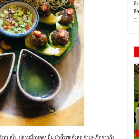
ดึ
คึก
ุ้งห่มสไบ,ปลาหมึกทอดขมิ้น,ยำถั่วพลูกุ้งสด,ยำมะเขือยาวกุ้ง