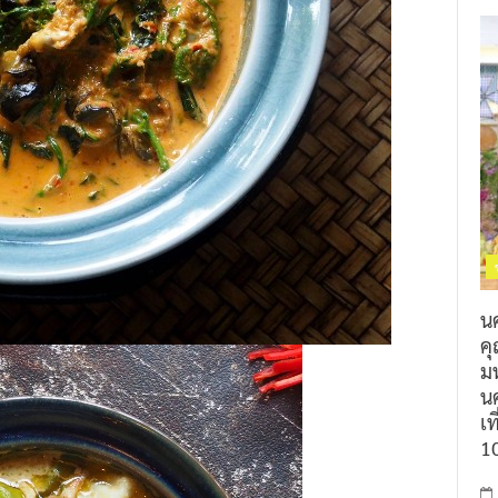
น
ค
ม
นค
เท
1