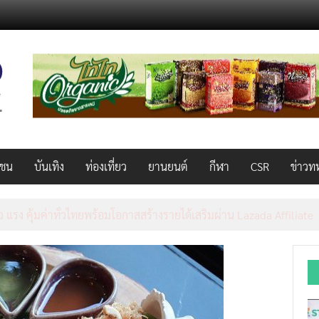
วชน
บันเทิง
ท่องเที่ยว
ยานยนต์
กีฬา
CSR
ข่าวท
็ว แรง คุ้มค่าทั่วไทยพร้อมโอกาสสร้างรายได้เสริมผ่าน Lazada Affiliate