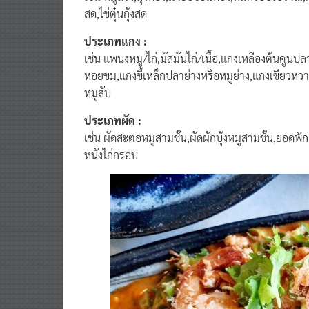
สด,ไข่ตุ๋นกุ้งสด
ประเภทแกง :
เช่น แพนงหมู/ไก่,มัสมั่นไก่/เนื้อ,แกงเหลืองต้นคูน
หอยขม,แกงขี้เหล็กปลาย่างหรือหมูย่าง,แกงเขียวหวาน
หมูสับ
ประเภทผัด :
เช่น ผัดสะตอหมูสามชั้น,ผัดผักบุ้งหมูสามชั้น,ยอดฟั
หนังไก่กรอบ