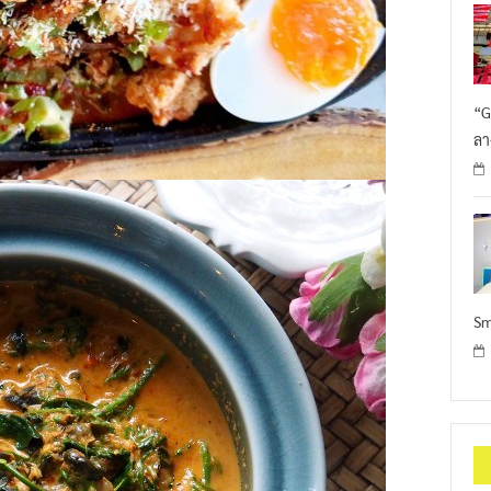
“G
ลา
Sm