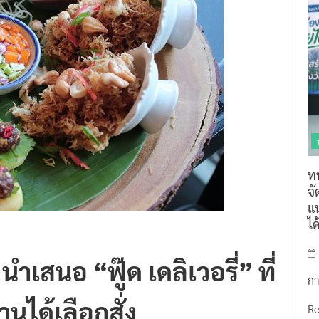
ท
จ
แน
ไ
สนอ “ฟู๊ด เดลิเวอรี่” ที่
กา
่านได้เลือกสั่ง
R