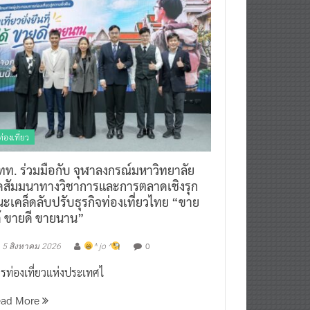
ท่องเที่ยว
ทท. ร่วมมือกับ จุฬาลงกรณ์มหาวิทยาลัย
ัดสัมมนาทางวิชาการและการตลาดเชิงรุก
ะเคล็ดลับปรับธุรกิจท่องเที่ยวไทย “ขาย
ด้ ขายดี ขายนาน”
0
5 สิงหาคม 2026
^ jo ^
รท่องเที่ยวแห่งประเทศไ
ead More