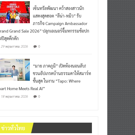
เซ็นทรัลพัฒนา คว้าสองสาวนัก
แสดงสุดฮอต “ลีน่า-หมิว” รับ
ภารกิจ Campaign Ambassador
rand Grand Sale 2026” ปลุกเอเนอร์จี้มหกรรมช้อปก
งปีสุดคึกคัก
0
29 พฤษภาคม 2026
“มาย ภาคภูมิ” เปิดห้องนอนลับ!
ชวนอัปเกรดบ้านธรรมดาให้สมาร์ท
ขั้นสุด ในงาน “Tapo: Where
art Home Meets Real AI”
0
18 พฤษภาคม 2026
ข่าวทั่วไทย