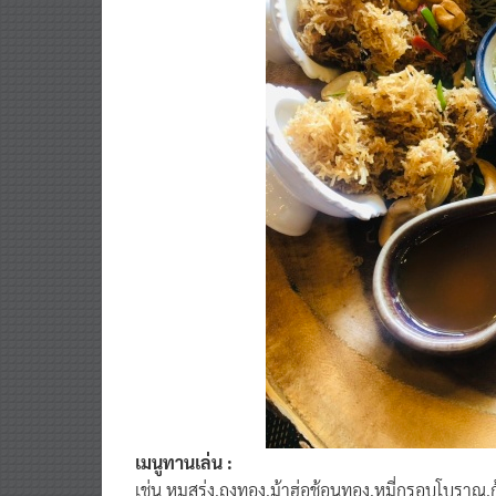
เมนูทานเล่น :
เช่น หมูสร่ง,ถุงทอง,ม้าฮ่อช้อนทอง,หมี่กรอบโบราณ,ก