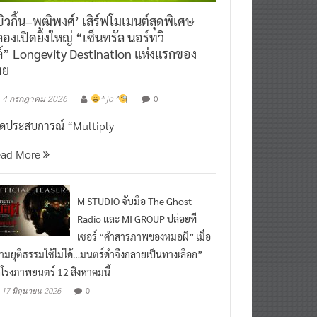
ิวกิ้น–พุฒิพงศ์’ เสิร์ฟโมเมนต์สุดพิเศษ
องเปิดยิ่งใหญ่ “เซ็นทรัล นอร์ทวิ
์” Longevity Destination แห่งแรกของ
ทย
0
4 กรกฎาคม 2026
^ jo ^
ิดประสบการณ์ “Multiply
ead More
M STUDIO จับมือ The Ghost
Radio และ MI GROUP ปล่อยที
เซอร์ “คำสารภาพของหมอผี” เมื่อ
ามยุติธรรมใช้ไม่ได้…มนตร์ดำจึงกลายเป็นทางเลือก”
กโรงภาพยนตร์ 12 สิงหาคมนี้
0
17 มิถุนายน 2026