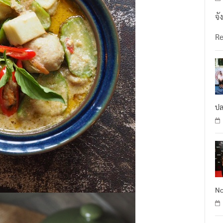
จั
R
ปล
No