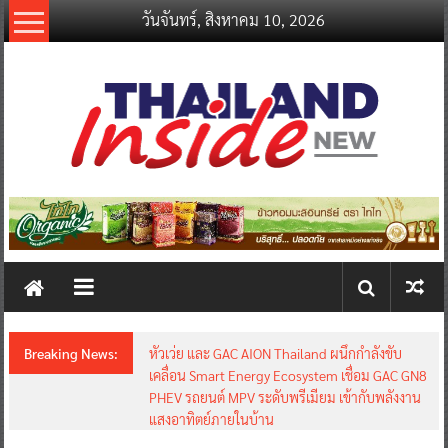
Skip
วันจันทร์, สิงหาคม 10, 2026
to
content
thailandinsidenew.com
Thailand
Inside
New
Breaking News:
หัวเว่ย และ GAC AION Thailand ผนึกกำลังขับ
เคลื่อน Smart Energy Ecosystem เชื่อม GAC GN8
PHEV รถยนต์ MPV ระดับพรีเมียม เข้ากับพลังงาน
แสงอาทิตย์ภายในบ้าน