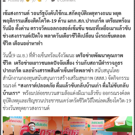
0 Comment
Posted By:
^ jo ^
เข้มสงกรานต์ วอนรัฐบังคับใช้กม.สกัดอุบัติเหตุทางถนน หยุด
พฤติกรรมเสี่ยงติดโควิด-19 ด้าน ผกก.สภ.ปากเกร็ด เตรียมพร้อม
รับมือ ตั้งด่าน ตรวจวัดแอลกอฮอล์เข้มข้น ขณะที่เหยื่อเมาแล้วขับ
ช่วงสงกรานต์เปิดใจ พลาดวันเดียวชีวิติเปลี่ยน นั่งรถเข็นตลอด
ชีวิต เตือนอย่าหาทำ
วันนี้(9 เม.ย.) ที่ห้างเซ็นทรัลแจ้งวัฒนะ
เครือข่ายพัฒนาคุณภาพ
ชีวิต เครือข่ายเยาวชนลดปัจจัยเสี่ยง ร่วมกับสถานีตำรวจภูธร
ปากเกร็ด และห้างสรรพสินค้าเซ็นทรัลพลาซ่า
สนับสนุนโดย
สำนักงานกองทุนสนับสนุนการสร้างเสริมสุขภาพ (สสส.) จัดกิจกรรม
รณรงค์
“สงกราต์ปลอดภัย ดื่มแล้วขับกลับบ้านเก่า ดื่มไม่ขับกลับ
บ้านเรา”
พร้อมปล่อยขบวนสามล้อแต่งผีเมาแล้วขับ ออกรณรงค์ลด
อุบัติเหตุและเชิญชวนประชาชนเคร่งครัดชีวิตวิถีใหม่ลดเสี่ยงโควิด-19
ช่วงวันหยุดยาวสงกรานต์