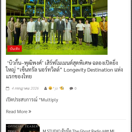
บันเทิง
‘บิวกิ้น–พุฒิพงศ์’ เสิร์ฟโมเมนต์สุดพิเศษ ฉลองเปิดยิ่ง
ใหญ่ “เซ็นทรัล นอร์ทวิลล์” Longevity Destination แห่ง
แรกของไทย
0
4 กรกฎาคม 2026
^ jo ^
เปิดประสบการณ์ “Multiply
Read More
M STUDIO จับมือ The Ghost Radio และ MI