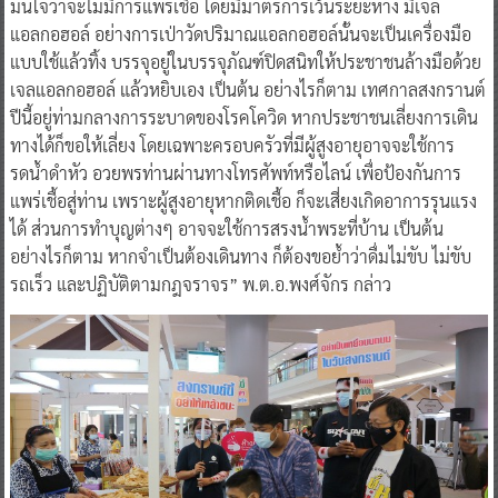
มั่นใจว่าจะไม่มีการแพร่เชื้อ โดยมีมาตรการเว้นระยะห่าง มีเจล
แอลกอฮอล์ อย่างการเป่าวัดปริมาณแอลกอฮอล์นั้นจะเป็นเครื่องมือ
แบบใช้แล้วทิ้ง บรรจุอยู่ในบรรจุภัณฑ์ปิดสนิทให้ประชาชนล้างมือด้วย
เจลแอลกอฮอล์ แล้วหยิบเอง เป็นต้น อย่างไรก็ตาม เทศกาลสงกรานต์
ปีนี้อยู่ท่ามกลางการระบาดของโรคโควิด หากประชาชนเลี่ยงการเดิน
ทางได้ก็ขอให้เลี่ยง โดยเฉพาะครอบครัวที่มีผู้สูงอายุอาจจะใช้การ
รดน้ำดำหัว อวยพรท่านผ่านทางโทรศัพท์หรือไลน์ เพื่อป้องกันการ
แพร่เชื้อสู่ท่าน เพราะผู้สูงอายุหากติดเชื้อ ก็จะเสี่ยงเกิดอาการรุนแรง
ได้ ส่วนการทำบุญต่างๆ อาจจะใช้การสรงน้ำพระที่บ้าน เป็นต้น
อย่างไรก็ตาม หากจำเป็นต้องเดินทาง ก็ต้องขอย้ำว่าดื่มไม่ขับ ไม่ขับ
รถเร็ว และปฏิบัติตามกฎจราจร” พ.ต.อ.พงศ์จักร กล่าว