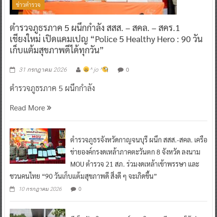
ข่าวตำรวจ
ตำรวจภูธรภาค 5 ผนึกกำลัง สสส. – สคล. – สคร.1
เชียงใหม่ เปิดแคมเปญ “Police 5 Healthy Hero : 90 วัน
เก็บแต้มสุขภาพดีได้ทุกวัน”
0
31 กรกฎาคม 2026
^ jo ^
ตำรวจภูธรภาค 5 ผนึกกำลัง
Read More
ตำรวจภูธรจังหวัดกาญจนบุรี ผนึก สสส.-สคล. เครือ
ข่ายองค์กรงดเหล้าภาคตะวันตก 8 จังหวัด ลงนาม
MOU ตำรวจ 21 สภ. ร่วมงดเหล้าเข้าพรรษา และ
ชวนคนไทย “90 วันเก็บแต้มสุขภาพดี สิ่งดี ๆ จะเกิดขึ้น”
0
10 กรกฎาคม 2026