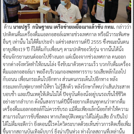
ด้าน
นายปฐวี กนิษฐายน เครือข่ายเหยื่อเมาแล้วขับ กทม.
กล่าวว่า
ปกติตนดื่มเครื่องดื่มแอลกอฮอล์เฉพาะช่วงเทศกาล หรือมีวาระพิเศษ
อื่นๆ เท่านั้น ไม่ได้ดื่มประจำ แต่ช่วงสงกรานต์ปี 2555 ซึ่งขณะนั้นตน
อายุเพียง19 ปี ก็ได้ดื่มกับเพื่อนๆ ตามปกติของวัยรุ่น จากนั้นได้นั่ง
ซ้อนจักรยานยนต์ออกไปข้างนอก แต่เนื่องจากช่วงเทศกาล คนออก
จากต่างจังหวัดทำให้ถนนโล่ง จึงขับมาด้วยความเร็ว บวกกับดื่มเครื่อง
ดื่มแอลกอฮอล์มา พอถึงบริเวณกองพลทหารราบ รถเสียหลักไถลไป
กับถนน เพื่อนกระเด็นไปอีกทาง ส่วนตนกระเด็นไปอีกทาง หลัง
กระแทกกับฟุตบาททำให้ชา ไม่รู้สึกตัว หลังรักษาก็พบว่าเส้นประสาท
บอบช้ำ และเป็นเหตุให้เดินไม่ได้ ปัจจุบันต้องนั่งอยู่บนรถเข็นใช้ชีวิต
อย่างยากลำบาก ดังนั้นสงกรานต์ปีนี้จึงอยากเตือนทุกคนว่าหากดื่ม
เครื่องดื่มแอลกอฮอล์ก็ไม่ควรขับรถ แม้ดื่มเพียงเล็กน้อยก็ทำให้ความ
สามารถในการขับขี่ลดลง หากเกิดอุบัติเหตุมาได้ไม่คุ้มเสีย ถ้าเป็นไป
ได้ไม่ดื่มจะดีกว่า ยิ่งตอนนี้โรคโควิดระบาดด้วยเห็นข่าวการติดเชื้อเพิ่ม
ขึ้นจากสถานบันเทิงผับบาร์ ยิ่งน่าเป็นห่วง ห่างไกลสถานที่เหล่านั้น