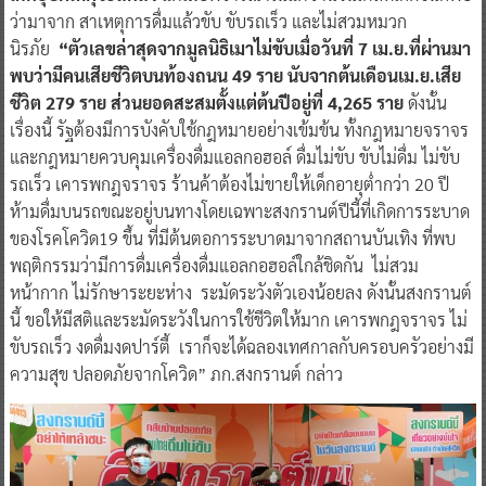
ว่ามาจาก สาเหตุการดื่มแล้วขับ ขับรถเร็ว และไม่สวมหมวก
นิรภัย
“ตัวเลขล่าสุดจากมูลนิธิเมาไม่ขับเมื่อวันที่ 7 เม.ย.ที่ผ่านมา
พบว่ามีคนเสียชีวิตบนท้องถนน 49 ราย นับจากต้นเดือนเม.ย.เสีย
ชีวิต 279 ราย ส่วนยอดสะสมตั้งแต่ต้นปีอยู่ที่ 4,265 ราย
ดังนั้น
เรื่องนี้ รัฐต้องมีการบังคับใช้กฎหมายอย่างเข้มข้น ทั้งกฎหมายจราจร
และกฎหมายควบคุมเครื่องดื่มแอลกอฮอล์ ดื่มไม่ขับ ขับไม่ดื่ม ไม่ขับ
รถเร็ว เคารพกฎจราจร ร้านค้าต้องไม่ขายให้เด็กอายุต่ำกว่า 20 ปี
ห้ามดื่มบนรถขณะอยู่บนทางโดยเฉพาะสงกรานต์ปีนี้ที่เกิดการระบาด
ของโรคโควิด19 ขึ้น ที่มีต้นตอการระบาดมาจากสถานบันเทิง ที่พบ
พฤติกรรมว่ามีการดื่มเครื่องดื่มแอลกอฮอล์ใกล้ชิดกัน ไม่สวม
หน้ากาก ไม่รักษาระยะห่าง ระมัดระวังตัวเองน้อยลง ดังนั้นสงกรานต์
นี้ ขอให้มีสติและระมัดระวังในการใช้ชีวิตให้มาก เคารพกฎจราจร ไม่
ขับรถเร็ว งดดื่มงดปาร์ตี้ เราก็จะได้ฉลองเทศกาลกับครอบครัวอย่างมี
ความสุข ปลอดภัยจากโควิด” ภก.สงกรานต์ กล่าว