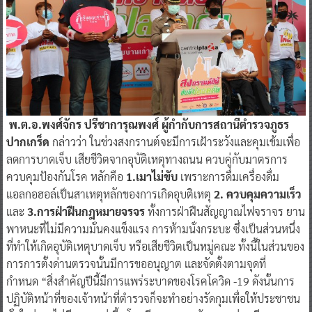
พ.ต.อ.พงศ์จักร ปรีชาการุณพงศ์ ผู้กำกับการสถานีตำรวจภูธร
ปากเกร็ด
กล่าวว่า ในช่วงสงกรานต์จะมีการเฝ้าระวังและคุมเข้มเพื่อ
ลดการบาดเจ็บ เสียชีวิตจากอุบัติเหตุทางถนน ควบคู่กับมาตรการ
ควบคุมป้องกันโรค หลักคือ
1.เมาไม่ขับ
เพราะการดื่มเครื่องดื่ม
แอลกอฮอล์เป็นสาเหตุหลักของการเกิดอุบติเหตุ
2. ควบคุมความเร็ว
และ
3.การฝ่าฝืนกฎหมายจรจร
ทั้งการฝ่าฝืนสัญญาณไฟจราจร ยาน
พาหนะที่ไม่มีความมั่นคงแข็งแรง การห้ามนั่งกระบะ ซึ่งเป็นส่วนหนึ่ง
ที่ทำให้เกิดอุบัติเหตุบาดเจ็บ หรือเสียชีวิตเป็นหมู่คณะ ทั้งนี้ในส่วนของ
การการตั้งด่านตรวจนั้นมีการขออนุญาต และจัดตั้งตามจุดที่
กำหนด “สิ่งสำคัญปีนี้มีการแพร่ระบาดของโรคโควิด -19 ดังนั้นการ
ปฏิบัติหน้าที่ของเจ้าหน้าที่ตำรวจก็จะทำอย่างรัดกุมเพื่อให้ประชาชน