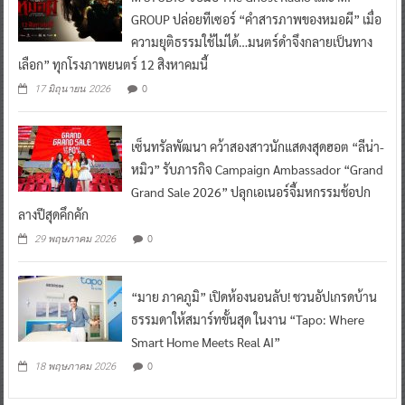
GROUP ปล่อยทีเซอร์ “คำสารภาพของหมอผี” เมื่อ
ความยุติธรรมใช้ไม่ได้…มนตร์ดำจึงกลายเป็นทาง
เลือก” ทุกโรงภาพยนตร์ 12 สิงหาคมนี้
0
17 มิถุนายน 2026
เซ็นทรัลพัฒนา คว้าสองสาวนักแสดงสุดฮอต “ลีน่า-
หมิว” รับภารกิจ Campaign Ambassador “Grand
Grand Sale 2026” ปลุกเอเนอร์จี้มหกรรมช้อปก
ลางปีสุดคึกคัก
0
29 พฤษภาคม 2026
“มาย ภาคภูมิ” เปิดห้องนอนลับ! ชวนอัปเกรดบ้าน
ธรรมดาให้สมาร์ทขั้นสุด ในงาน “Tapo: Where
Smart Home Meets Real AI”
0
18 พฤษภาคม 2026