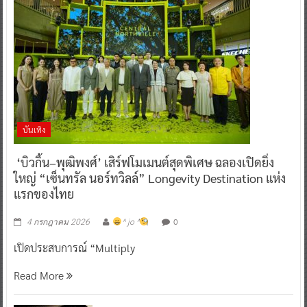
บันเทิง
‘บิวกิ้น–พุฒิพงศ์’ เสิร์ฟโมเมนต์สุดพิเศษ ฉลองเปิดยิ่ง
ใหญ่ “เซ็นทรัล นอร์ทวิลล์” Longevity Destination แห่ง
แรกของไทย
0
4 กรกฎาคม 2026
^ jo ^
เปิดประสบการณ์ “Multiply
Read More