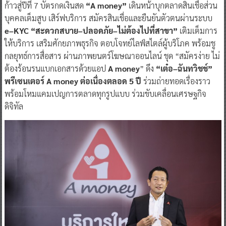
ก้าวสู่ปีที่ 7 บัตรกดเงินสด
“A money”
เดินหน้าบุกตลาดสินเชื่อส่วน
บุคคลเต็มสูบ เสิร์ฟบริการ สมัครสินเชื่อและยืนยันตัวตนผ่านระบบ
e–KYC “สะดวกสบาย–ปลอดภัย–ไม่ต้องไปที่สาขา”
เติมเต็มการ
ให้บริการ เสริมศักยภาพธุรกิจ ตอบโจทย์ไลฟ์สไตล์ผู้บริโภค พร้อมชู
กลยุทธ์การสื่อสาร ผ่านภาพยนตร์โฆษณาออนไลน์ ชุด “สมัครง่าย ไม่
ต้องร้อนรนแบกเอกสารด้วยแอป
A money
” ดึง
“เต๋อ–ฉันทวิชช์”
พรีเซนเตอร์ A money ต่อเนื่องตลอด 5 ปี
ร่วมถ่ายทอดเรื่องราว
พร้อมโหมแคมเปญการตลาดทุกรูปแบบ ร่วมขับเคลื่อนเศรษฐกิจ
ดิจิทัล