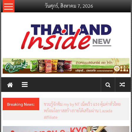
Skip
วันศุกร์, สิงหาคม 7, 2026
to
content
thailandinsidenew.com
Thailand
Inside
New
Breaking News:
ชวนรู้จักซิม my by NT เน็ตเร็ว แรง คุ้มค่าทั่วไทย
พร้อมโอกาสสร้างรายได้เสริมผ่าน Lazada
Affiliate