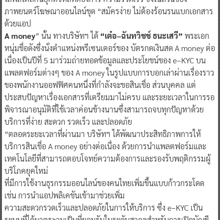
ภาพยนตร์โฆษณาออนไลน์ชุด “สมัครง่าย ไม่ต้องร้อนรนแบกเอกสาร
ด้วยแอป
A money
” นั้น ทางบริษัทฯ ได้
“เต๋อ–ฉันทวิชช์ ธนะเสวี”
พระเอก
หนุ่มชื่อดังซึ่งนั่งตำแหน่งพรีเซนเตอร์ของ บัตรกดเงินสด A money ต่อ
เนื่องเป็นปีที่ 5 มาร่วมถ่ายทอดข้อมูลและประโยชน์ของ e–KYC บน
แพลตฟอร์มต่างๆ ของ A money ในรูปแบบการบอกเล่าผ่านเรื่องราว
ของพนักงานออฟฟิศคนหนึ่งที่กำลังจะขอสินเชื่อ ส่วนบุคคล แต่
ประสบปัญหาเรื่องเอกสารที่เตรียมมาไม่ครบ และระยะเวลาในการรอ
พิจารณาอนุมัติที่ใช้เวลาค่อนข้างนานซึ่งสามารถจบทุกปัญหาด้วย
บริการที่ง่าย สะดวก รวดเร็ว และปลอดภัย
“ตลอดระยะเวลาที่ผ่านมา บริษัทฯ ได้พัฒนาประสิทธิภาพการให้
บริการสินเชื่อ A money อย่างต่อเนื่อง ด้วยการนำแพลตฟอร์มและ
เทคโนโลยีที่สามารถตอบโจทย์ความต้องการและรองรับพฤติกรรมผู้
บริโภคยุคใหม่
ที่มีการใช้งานธุรกรรมออนไลน์ของคนไทยเพิ่มขึ้นแบบก้าวกระโดด
เช่น การนำแอปพลิเคชันเข้ามาช่วยเพิ่ม
ความสะดวกรวดเร็วและปลอดภัยในการให้บริการ ซึ่ง e–KYC เป็น
ระบบที่ได้มาตรฐานเป็นที่ยอมรับในระดับสากลสำหรับการเปิดบัญชี