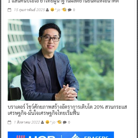
1 แสนคันบีโอไอ ย้ำไทยผู้นำฐานผลิตยานยนต์แห่งอนาคต
0
15 กุมภาพันธ์ 2025
^ jo ^
บราเดอร์ โชว์ศักยภาพสร้างอัตราการเติบโต 20% สวนกระแส
เศรษฐกิจ-มั่นใจเศรษฐกิจไทยเริ่มฟื้น
0
1 สิงหาคม 2022
^ jo ^