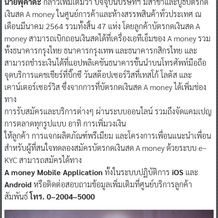
นายฟุคาดะ
กล่าวเพิ่มเติมว่า ปัจจุบันบริษัทฯ มีสาขาและบูธบัตรกด
เงินสด A money ในศูนย์การค้าและห้างสรรพสินค้าทั่วประเทศ ณ
เดือนมีนาคม 2564 รวมทั้งสิ้น 47 แห่ง โดยลูกค้าบัตรกดเงินสด A
money สามารถเบิกถอนเงินสดได้ที่เครื่องเอทีเอ็มของ A money รวม
ทั้งธนาคารกรุงไทย ธนาคารกรุงเทพ และธนาคารกสิกรไทย และ
สามารถชำระเงินได้ที่แอปพลิเคชันธนาคารชั้นนำบนโทรศัพท์มือถือ
จุดบริการแคชเชียร์ที่บิ๊กซี วันสต๊อปเซอร์วิสที่เทสโก้ โลตัส และ
เคาน์เตอร์เซอร์วิส ซึ่งจากการที่บัตรกดเงินสด A money ได้เพิ่มช่อง
ทาง
การรับสมัครและบริการต่างๆ ผ่านระบบออนไลน์ รวมถึงจัดแคมเปญ
การตลาดทุกรูปแบบ อาทิ การเพิ่มวงเงิน
ให้ลูกค้า การแจกผลิตภัณฑ์พรีเมียม และโครงการเพื่อนแนะนำเพื่อน
สำหรับผู้ที่สนใจทดลองสมัครบัตรกดเงินสด A money ด้วยระบบ e–
KYC สามารถสมัครได้ทาง
A money Mobile Application
ทั้งในระบบปฏิบัติการ
iOS
และ
Android
หรือติดต่อสอบถามข้อมูลเพิ่มเติมที่ศูนย์บริการลูกค้า
สัมพันธ์
โทร. 0–2004–5000