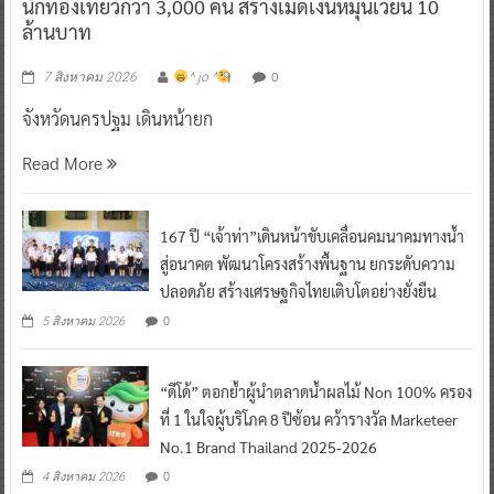
นักท่องเที่ยวกว่า 3,000 คน สร้างเม็ดเงินหมุนเวียน 10
ล้านบาท
0
7 สิงหาคม 2026
^ jo ^
จังหวัดนครปฐม เดินหน้ายก
Read More
167 ปี “เจ้าท่า”เดินหน้าขับเคลื่อนคมนาคมทางน้ำ
สู่อนาคต พัฒนาโครงสร้างพื้นฐาน ยกระดับความ
ปลอดภัย สร้างเศรษฐกิจไทยเติบโตอย่างยั่งยืน
0
5 สิงหาคม 2026
“ดีโด้” ตอกย้ำผู้นำตลาดน้ำผลไม้ Non 100% ครอง
ที่ 1 ในใจผู้บริโภค 8 ปีซ้อน คว้ารางวัล Marketeer
No.1 Brand Thailand 2025-2026
0
4 สิงหาคม 2026