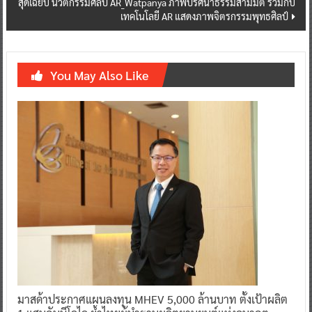
สุดเฉียบ นวัตกรรมศิลป์ AR_Watpanya ภาพปริศนาธรรมสามมิติ ร่วมกับ
เทคโนโลยี AR แสดงภาพจิตรกรรมพุทธศิลป์
You May Also Like
มาสด้าประกาศแผนลงทุน MHEV 5,000 ล้านบาท ตั้งเป้าผลิต