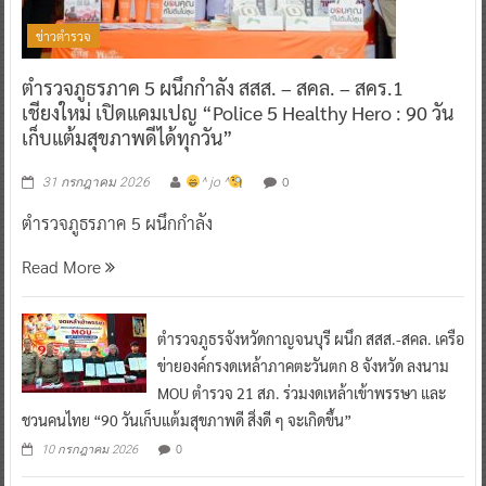
ข่าวตำรวจ
ตำรวจภูธรภาค 5 ผนึกกำลัง สสส. – สคล. – สคร.1
เชียงใหม่ เปิดแคมเปญ “Police 5 Healthy Hero : 90 วัน
เก็บแต้มสุขภาพดีได้ทุกวัน”
0
31 กรกฎาคม 2026
^ jo ^
ตำรวจภูธรภาค 5 ผนึกกำลัง
Read More
ตำรวจภูธรจังหวัดกาญจนบุรี ผนึก สสส.-สคล. เครือ
ข่ายองค์กรงดเหล้าภาคตะวันตก 8 จังหวัด ลงนาม
MOU ตำรวจ 21 สภ. ร่วมงดเหล้าเข้าพรรษา และ
ชวนคนไทย “90 วันเก็บแต้มสุขภาพดี สิ่งดี ๆ จะเกิดขึ้น”
0
10 กรกฎาคม 2026