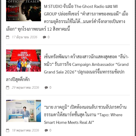
M STUDIO จับมือ The Ghost Radio และ MI
GROUP ปล่อยทีเซอร์ “คำสารภาพของหมอผี” เมื่อ
ความยุติธรรมใช้ไม่ได้…มนตร์ดำจึงกลายเป็นทาง
เลือก” ทุกโรงภาพยนตร์ 12 สิงหาคมนี้
0
17 มิถุนายน 2026
เซ็นทรัลพัฒนา คว้าสองสาวนักแสดงสุดฮอต “ลีน่า-
หมิว” รับภารกิจ Campaign Ambassador “Grand
Grand Sale 2026” ปลุกเอเนอร์จี้มหกรรมช้อปก
ลางปีสุดคึกคัก
0
29 พฤษภาคม 2026
“มาย ภาคภูมิ” เปิดห้องนอนลับ! ชวนอัปเกรดบ้าน
ธรรมดาให้สมาร์ทขั้นสุด ในงาน “Tapo: Where
Smart Home Meets Real AI”
0
18 พฤษภาคม 2026