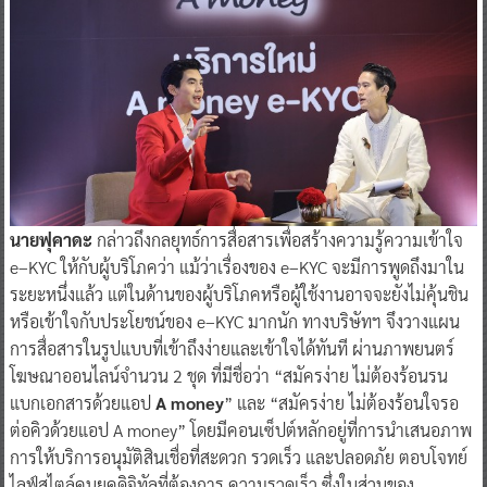
นายฟุคาดะ
กล่าวถึงกลยุทธ์การสื่อสารเพื่อสร้างความรู้ความเข้าใจ
e–KYC ให้กับผู้บริโภคว่า แม้ว่าเรื่องของ e–KYC จะมีการพูดถึงมาใน
ระยะหนึ่งแล้ว แต่ในด้านของผู้บริโภคหรือผู้ใช้งานอาจจะยังไม่คุ้นชิน
หรือเข้าใจกับประโยชน์ของ e–KYC มากนัก ทางบริษัทฯ จึงวางแผน
การสื่อสารในรูปแบบที่เข้าถึงง่ายและเข้าใจได้ทันที ผ่านภาพยนตร์
โฆษณาออนไลน์จำนวน 2 ชุด ที่มีชื่อว่า “สมัครง่าย ไม่ต้องร้อนรน
แบกเอกสารด้วยแอป
A money
” และ “สมัครง่าย ไม่ต้องร้อนใจรอ
ต่อคิวด้วยแอป A money” โดยมีคอนเซ็ปต์หลักอยู่ที่การนำเสนอภาพ
การให้บริการอนุมัติสินเชื่อที่สะดวก รวดเร็ว และปลอดภัย ตอบโจทย์
ไลฟ์สไตล์คนยุคดิจิทัลที่ต้องการ ความรวดเร็ว ซึ่งในส่วนของ