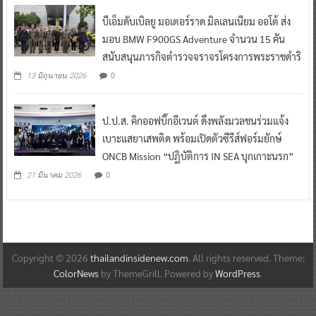
บีเอ็มดับเบิลยู มอเตอร์ราด มิลเลนเนียม ออโต้ ส่ง
มอบ BMW F900GS Adventure จำนวน 15 คัน
สนับสนุนภารกิจตำรวจจราจรโครงการพระราชดำริ
0
13 มิถุนายน 2026
ป.ป.ส. คิกออฟบิ๊กอีเวนต์ ดึงพลังมวลชนร่วมแจ้ง
เบาะแสยาเสพติด พร้อมเปิดตัวซีรีส์ฟอร์มยักษ์
ONCB Mission “ปฏิบัติการ IN SEA บุกเกาะนรก”
0
21 มีนาคม 2026
Copyright © 2026
thailandinsidenew.com
. All rights reserved. Theme:
ColorNews
by ThemeGrill. Powered by
WordPress
.