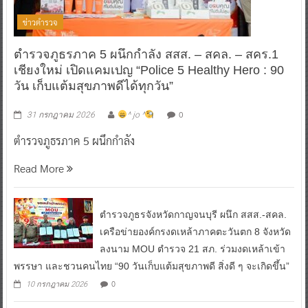
ข่าวตำรวจ
ตำรวจภูธรภาค 5 ผนึกกำลัง สสส. – สคล. – สคร.1
เชียงใหม่ เปิดแคมเปญ “Police 5 Healthy Hero : 90
วัน เก็บแต้มสุขภาพดีได้ทุกวัน”
0
31 กรกฎาคม 2026
^ jo ^
ตำรวจภูธรภาค 5 ผนึกกำลัง
Read More
ตำรวจภูธรจังหวัดกาญจนบุรี ผนึก สสส.-สคล.
เครือข่ายองค์กรงดเหล้าภาคตะวันตก 8 จังหวัด
ลงนาม MOU ตำรวจ 21 สภ. ร่วมงดเหล้าเข้า
พรรษา และชวนคนไทย “90 วันเก็บแต้มสุขภาพดี สิ่งดี ๆ จะเกิดขึ้น”
0
10 กรกฎาคม 2026