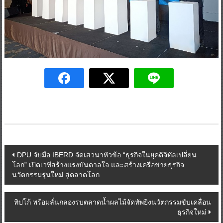
Post
DPU จับมือ IBERD จัดเสวนาหัวข้อ “ธุรกิจในยุคดิจิทัลเปลี่ยน
โลก” เปิดเวทีสร้างแรงบันดาลใจ และสร้างเครือข่ายธุรกิจ
navigation
นวัตกรรมรุ่นใหม่ สู่ตลาดโลก
ทิปโก้ พร้อมลั่นกลองรบตลาดน้ำผลไม้จัดทัพยิงนวัตกรรมขับเคลื่อน
ธุรกิจใหม่