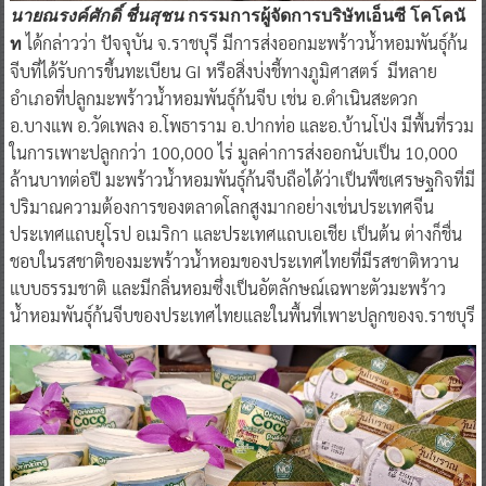
นายณรงค์ศักดิ์ ชื่นสุชน
กรรมการผู้จัดการบริษัทเอ็นซี โคโคนั
ได้กล่าวว่า ปัจจุบัน จ.ราชบุรี มีการส่งออกมะพร้าวน้ำหอมพันธุ์ก้น
ท
จีบที่ได้รับการขึ้นทะเบียน GI หรือสิ่งบ่งชี้ทางภูมิศาสตร์ มีหลาย
อำเภอที่ปลูกมะพร้าวน้ำหอมพันธุ์ก้นจีบ เช่น อ.ดำเนินสะดวก
อ.บางแพ อ.วัดเพลง อ.โพธาราม อ.ปากท่อ และอ.บ้านโป่ง มีพื้นที่รวม
ในการเพาะปลูกกว่า 100,000 ไร่ มูลค่าการส่งออกนับเป็น 10,000
ล้านบาทต่อปี มะพร้าวน้ำหอมพันธุ์ก้นจีบถือได้ว่าเป็นพืชเศรษฐกิจที่มี
ปริมาณความต้องการของตลาดโลกสูงมากอย่างเช่นประเทศจีน
ประเทศแถบยุโรป อเมริกา และประเทศแถบเอเชีย เป็นต้น ต่างก็ชื่น
ชอบในรสชาติของมะพร้าวน้ำหอมของประเทศไทยที่มีรสชาติหวาน
แบบธรรมชาติ และมีกลิ่นหอมซึ่งเป็นอัตลักษณ์เฉพาะตัวมะพร้าว
น้ำหอมพันธุ์ก้นจีบของประเทศไทยและในพื้นที่เพาะปลูกของจ.ราชบุรี