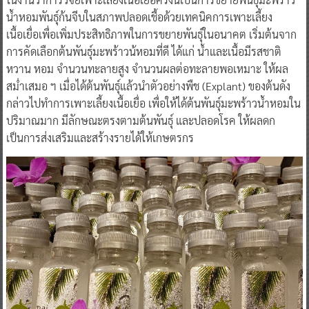
น้ำหอมพันธุ์ก้นจีบในสภาพปลอดเชื้อด้วยเทคนิคการเพาะเลี้ยง
เนื้อเยื่อเพื่อเพิ่มประสิทธิภาพในการขยายพันธุ์ในอนาคต เริ่มต้นจาก
การคัดเลือกต้นพันธุ์มะพร้าวน้หอมที่ดี ได้แก่ น้ำและเนื้อมีรสชาติ
หวาน หอม จำนวนทะลายสูง จำนวนผลต่อทะลายพอเหมาะ ให้ผล
สม่ำเสมอ ฯ เมื่อได้ต้นพันธุ์แล้วนำตัวอย่างพืช (Explant) ของต้นดัง
กล่าวไปทำการเพาะเลี้ยงเนื้อเยื่อ เพื่อให้ได้ต้นพันธุ์มะพร้าวน้ำหอมใน
ปริมาณมาก มีลักษณะตรงตามต้นพันธุ์ และปลอดโรค ให้ผลดก
เป็นการส่งเสริมและสร้างรายได้ให้เกษตรกร