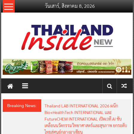
Skip
วันเสาร์, สิงหาคม 8, 2026
to
content
thailandinsidenew.com
Thailand
Inside
New
Thailand LAB INTERNATIONAL 2026 ผนึก
Breaking News:
Bio+HealthTech INTERNATIONAL และ
FutureCHEM INTERNATIONAL เปิดเวที AI ขับ
เคลื่อนนวัตกรรมวิทยาศาสตร์และสุขภาพ ยกระดับ
ไทยสู่ศูนย์กลางอาเซียน