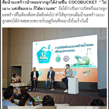
ดื่มน้ำมะพร้าวน้ำหอมจากลูกได้ง่ายขึ้น COCOBUCKET “ ไม่
ถือได้ว่าเป็นการเปิดหรือเฉาะลูก
เฉาะ แค่เพียงเจาะ ก็ได้ความสด”
มะพร้าวที่ไม่ต้องพึ่งพามีดอีกต่อไป ทำให้ทุกๆคนดื่มน้ำมะพร้าวแบบ
ลูกสดๆได้ง่ายสะดวกสบายรับฤดูร้อนที่จะมาถึงในเร็ววันนี้