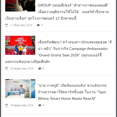
GROUP ปล่อยทีเซอร์ “คำสารภาพของหมอผี”
เมื่อความยุติธรรมใช้ไม่ได้…มนตร์ดำจึงกลาย
เป็นทางเลือก” ทุกโรงภาพยนตร์ 12 สิงหาคมนี้
0
17 มิถุนายน 2026
เซ็นทรัลพัฒนา คว้าสองสาวนักแสดงสุดฮอต “ลี
น่า-หมิว” รับภารกิจ Campaign Ambassador
“Grand Grand Sale 2026” ปลุกเอเนอร์จี้
มหกรรมช้อปกลางปีสุดคึกคัก
0
29 พฤษภาคม 2026
“มาย ภาคภูมิ” เปิดห้องนอนลับ! ชวนอัปเกรด
บ้านธรรมดาให้สมาร์ทขั้นสุด ในงาน “Tapo:
Where Smart Home Meets Real AI”
0
18 พฤษภาคม 2026