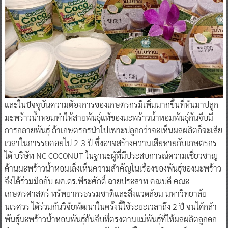
และในปัจจุบันความต้องการของเกษตรกรมีเพิ่มมากขึ้นที่หันมาปลูก
มะพร้าวน้ำหอมทำให้สายพันธุ์แท้ของมะพร้าวน้ำหอมพันธุ์ก้นจีบมี
การกลายพันธุ์ ถ้าเกษตรกรนำไปเพาะปลูกกว่าจะเห็นผลผลิตก็จะเสีย
เวลาในการรอคอยไป 2-3 ปี ซึ่งอาจสร้างความเสียหายกับเกษตรกร
ได้ บริษัท NC COCONUT ในฐานะผู้ที่มีประสบการณ์ความเชี่ยวชาญ
ด้านมะพร้าวน้ำหอมเล็งเห็นความสำคัญในเรื่องของพันธุ์ของมะพร้าว
จึงได้ร่วมมือกับ ผศ.ดร.พีระศักดิ์ ฉายประสาท คณบดี คณะ
เกษตรศาสตร์ ทรัพยากรธรรมชาติและสิ่งแวดล้อม มหาวิทยาลัย
นเรศวร ได้ร่วมกันวิจัยพัฒนาในครั้งนี้ใช้ระยะเวลาถึง 2 ปี จนได้กล้า
พันธุ์มะพร้าวน้ำหอมพันธุ์ก้นจีบที่ตรงตามแม่พันธุ์ที่ให้ผลผลิตลูกดก