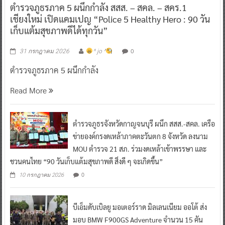
ตำรวจภูธรภาค 5 ผนึกกำลัง สสส. – สคล. – สคร.1
เชียงใหม่ เปิดแคมเปญ “Police 5 Healthy Hero : 90 วัน
เก็บแต้มสุขภาพดีได้ทุกวัน”
0
31 กรกฎาคม 2026
^ jo ^
ตำรวจภูธรภาค 5 ผนึกกำลัง
Read More
ตำรวจภูธรจังหวัดกาญจนบุรี ผนึก สสส.-สคล. เครือ
ข่ายองค์กรงดเหล้าภาคตะวันตก 8 จังหวัด ลงนาม
MOU ตำรวจ 21 สภ. ร่วมงดเหล้าเข้าพรรษา และ
ชวนคนไทย “90 วันเก็บแต้มสุขภาพดี สิ่งดี ๆ จะเกิดขึ้น”
0
10 กรกฎาคม 2026
บีเอ็มดับเบิลยู มอเตอร์ราด มิลเลนเนียม ออโต้ ส่ง
มอบ BMW F900GS Adventure จำนวน 15 คัน