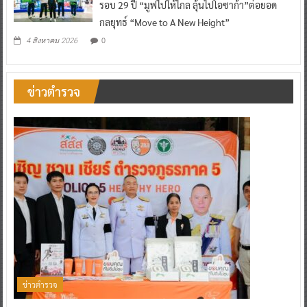
รอบ 29 ปี “มูฟไปให้ไกล ลุ้นไปโอซาก้า”ต่อยอด
กลยุทธ์ “Move to A New Height”
0
4 สิงหาคม 2026
ข่าวตำรวจ
ข่าวตำรวจ