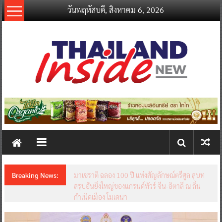
Skip
วันพฤหัสบดี, สิงหาคม 6, 2026
to
content
thailandinsidenew.com
Thailand
Inside
New
Breaking News:
มาเซราติ ฉลอง 100 ปี แห่งสัญลักษณ์ตรีศูล สู่บท
สรุปอันยิ่งใหญ่ของแกรนด์ทัวร์ จีน-อิตาลี ณ ถิ่น
กำเนิดเมือง โมเดนา