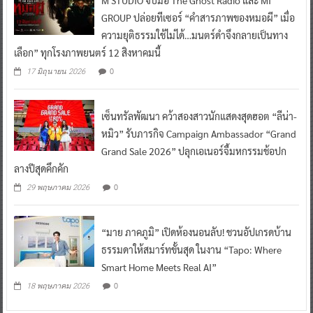
M STUDIO จับมือ The Ghost Radio และ MI
GROUP ปล่อยทีเซอร์ “คำสารภาพของหมอผี” เมื่อ
ความยุติธรรมใช้ไม่ได้…มนตร์ดำจึงกลายเป็นทาง
เลือก” ทุกโรงภาพยนตร์ 12 สิงหาคมนี้
0
17 มิถุนายน 2026
เซ็นทรัลพัฒนา คว้าสองสาวนักแสดงสุดฮอต “ลีน่า-
หมิว” รับภารกิจ Campaign Ambassador “Grand
Grand Sale 2026” ปลุกเอเนอร์จี้มหกรรมช้อปก
ลางปีสุดคึกคัก
0
29 พฤษภาคม 2026
“มาย ภาคภูมิ” เปิดห้องนอนลับ! ชวนอัปเกรดบ้าน
ธรรมดาให้สมาร์ทขั้นสุด ในงาน “Tapo: Where
Smart Home Meets Real AI”
0
18 พฤษภาคม 2026