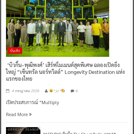
บันเทิง
‘บิวกิ้น–พุฒิพงศ์’ เสิร์ฟโมเมนต์สุดพิเศษ ฉลองเปิดยิ่ง
ใหญ่ “เซ็นทรัล นอร์ทวิลล์” Longevity Destination แห่ง
แรกของไทย
0
4 กรกฎาคม 2026
^ jo ^
เปิดประสบการณ์ “Multiply
Read More