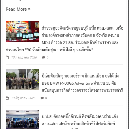
Read More
ตำรวจภูธรจังหวัดกาญจนบุรี ผนึก สสส.-สคล. เครือ
ข่ายองค์กรงดเหล้าภาคตะวันตก 8 จังหวัด ลงนาม
MOU ตำรวจ 21 สภ. ร่วมงดเหล้าเข้าพรรษา และ
ชวนคนไทย “90 วันเก็บแต้มสุขภาพดี สิ่งดี ๆ จะเกิดขึ้น”
0
10 กรกฎาคม 2026
บีเอ็มดับเบิลยู มอเตอร์ราด มิลเลนเนียม ออโต้ ส่ง
มอบ BMW F900GS Adventure จำนวน 15 คัน
สนับสนุนภารกิจตำรวจจราจรโครงการพระราชดำริ
0
13 มิถุนายน 2026
ป.ป.ส. คิกออฟบิ๊กอีเวนต์ ดึงพลังมวลชนร่วมแจ้ง
เบาะแสยาเสพติด พร้อมเปิดตัวซีรีส์ฟอร์มยักษ์