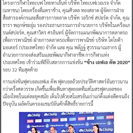
โครงการกีฬาไทยเบฟ ไทยทาเล้นท์ บริษัท ไทยเบฟเวอเรจ จำกัด
(มหาชน) โดยเครื่องดื่มตราช้าง, คุณศิวดล ทองสอาด ผู้จัดการฝ่าย
สื่อสารองค์กรและสื่อสารการตลาด บริษัท วอริกซ์ สปอร์ต จำกัด, คุณ
ธารา พฤกษ์ชะอุ่ม รองประธานกรรมการอำนวยการ บริษัทในเครือแก
รนด์สปอร์ต, คุณสาวิตร ศรอินทร์ ผู้จัดการแผนกพัฒนาการตลาดรถ
เพื่อการพาณิชย์ ฝ่ายการตลาดรถเพื่อการพาณิชย์ บริษัท โตโยต้า
มอเตอร์ (ประเทศไทย) จำกัด และ คุณ พลัฏฐ์ สุวรรณาเมธากร ผู้
อำนวยการกองส่งเสริมและพัฒนากีฬาอาชีพ การกีฬาแห่ง
ประเทศไทย เข้าร่วมพิธีจับสลากการแข่งขัน
“ช้าง เอฟเอ คัพ 2020”
รอบ 32 ทีมสุดท้าย
การแข่งขันฟุตบอลเอฟเอ คัพ ฟุตบอลถ้วยประวัติศาสตร์อันยาวนาน
กว่าครึ่งศตวรรษ เกิดขึ้นเพื่อเฟ้นหาสุดยอดทีมสโมสรฟุตบอลของ
เมืองไทยในแต่ละยุคสมัย เต็มไปด้วยสโมสรอันเก่าแก่ตั้งแต่อดีตจนถึง
ปัจจุบัน ผลัดกันครองแชมป์อันศักดิ์สิทธิ์รายการนี้