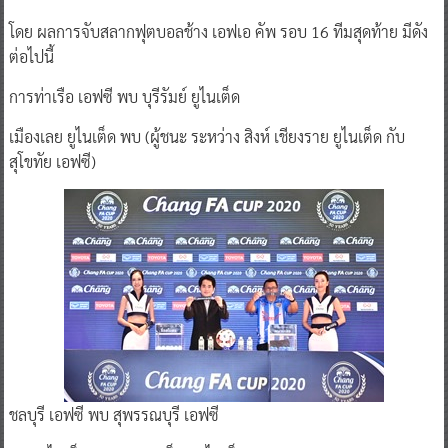
โดย ผลการจับสลากฟุตบอลช้าง เอฟเอ คัพ รอบ 16 ทีมสุดท้าย มีดัง
ต่อไปนี้
การท่าเรือ เอฟซี พบ บุรีรัมย์ ยูไนเต็ด
เมืองเลย ยูไนเต็ด พบ (ผู้ชนะ ระหว่าง สิงห์ เชียงราย ยูไนเต็ด กับ
สุโขทัย เอฟซี)
ชลบุรี เอฟซี พบ สุพรรณบุรี เอฟซี