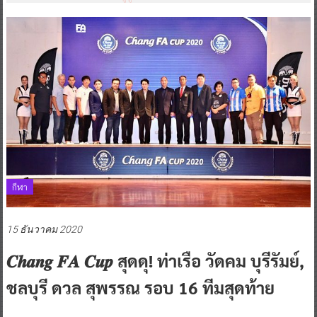
กีฬา
15 ธันวาคม 2020
𝑪𝒉𝒂𝒏𝒈 𝑭𝑨 𝑪𝒖𝒑 สุดดุ! ท่าเรือ วัดคม บุรีรัมย์,
ชลบุรี ดวล สุพรรณ รอบ 16 ทีมสุดท้าย