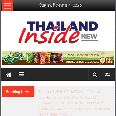
Skip
วันศุกร์, สิงหาคม 7, 2026
to
content
thailandinsidenew.com
Thailand
Inside
New
Breaking News:
Thailand LAB INTERNATIONAL 2026 ผนึก
Bio+HealthTech INTERNATIONAL และ
FutureCHEM INTERNATIONAL เปิดเวที AI ขับ
เคลื่อนนวัตกรรมวิทยาศาสตร์และสุขภาพ ยกระดับ
ไทยสู่ศูนย์กลางอาเซียน