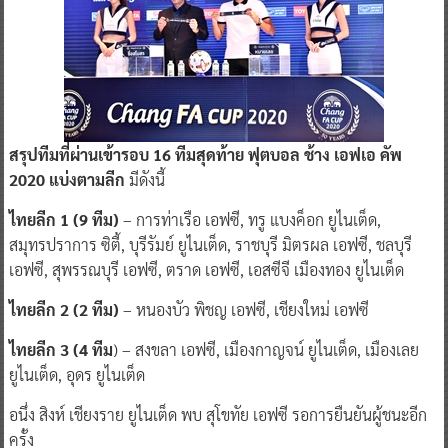
สรุปทีมที่ผ่านเข้ารอบ 16 ทีมสุดท้าย ฟุตบอล ช้าง เอฟเอ คัพ
2020 แบ่งตามลีก
มีดังนี้
ไทยลีก 1 (9 ทีม)
– การท่าเรือ เอฟซี, ทรู แบงค็อก ยูไนเต็ด,
สมุทรปราการ ซิตี้, บุรีรัมย์ ยูไนเต็ด, ราชบุรี มิตรผล เอฟซี, ชลบุรี
เอฟซี, สุพรรณบุรี เอฟซี, ตราด เอฟซี, เอสซีจี เมืองทอง ยูไนเต็ด
ไทยลีก 2 (2 ทีม)
– หนองบัว พิชญ เอฟซี, เชียงใหม่ เอฟซี
ไทยลีก 3 (4 ทีม
) – สงขลา เอฟซี, เมืองกาญจน์ ยูไนเต็ด, เมืองเลย
ยูไนเต็ด, อุดร ยูไนเต็ด
อนึ่ง สิงห์ เชียงราย ยูไนเต็ด พบ สุโขทัย เอฟซี รอการยืนยันผู้ชนะอีก
ครั้ง