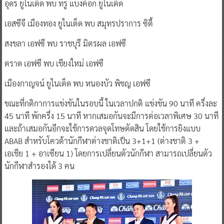
อุดร ยูไนเต็ด พบ ทรู แบงค็อก ยูไนเต็ด
เอสซีจี เมืองทอง ยูไนเต็ด พบ สมุทรปราการ ซิตี้
สงขลา เอฟซี พบ ราชบุรี มิตรผล เอฟซี
ตราด เอฟซี พบ เชียงใหม่ เอฟซี
เมืองกาญจน์ ยูไนเต็ด พบ หนองบัว พิชญ เอฟซี
ขณะที่กติกาการแข่งขันในรอบนี้ ในเวลาปกติ แข่งขัน 90 นาที ครึ่งละ
45 นาที พักครึ่ง 15 นาที หากเสมอกันจะมีการต่อเวลาพิเศษ 30 นาที
และถ้าเสมอกันอีกจะใช้การดวลจุดโทษตัดสิน โดยใช้การยิงแบบ
ABAB สำหรับโควต้านักกีฬาต่างชาติเป็น 3+1+1 (ต่างชาติ 3 +
เอเชีย 1 + อาเซียน 1) โดยการเปลี่ยนตัวนักกีฬา สามารถเปลี่ยนตัว
นักกีฬาสำรองได้ 3 คน