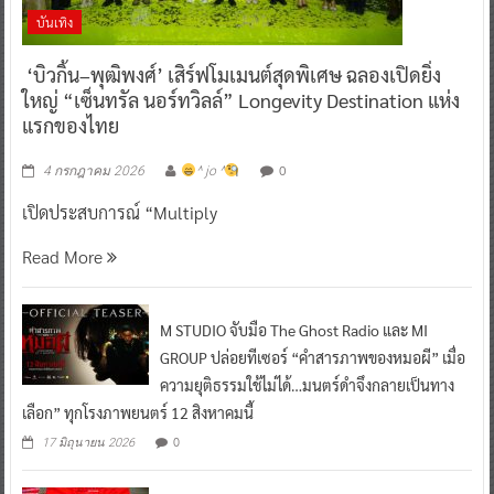
บันเทิง
‘บิวกิ้น–พุฒิพงศ์’ เสิร์ฟโมเมนต์สุดพิเศษ ฉลองเปิดยิ่ง
ใหญ่ “เซ็นทรัล นอร์ทวิลล์” Longevity Destination แห่ง
แรกของไทย
0
4 กรกฎาคม 2026
^ jo ^
เปิดประสบการณ์ “Multiply
Read More
M STUDIO จับมือ The Ghost Radio และ MI
GROUP ปล่อยทีเซอร์ “คำสารภาพของหมอผี” เมื่อ
ความยุติธรรมใช้ไม่ได้…มนตร์ดำจึงกลายเป็นทาง
เลือก” ทุกโรงภาพยนตร์ 12 สิงหาคมนี้
0
17 มิถุนายน 2026