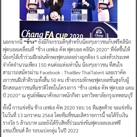
นอกจากนี้
“ช้าง”
ยังมีกิจกรรมดีๆสำหรับน้องๆเยาวชนกับฟรีคลินิก
ฟุตบอลเคลื่อนที่ “ช้าง เอฟเอ คัพ ฟุตบอล คลินิก 2020” ที่จัดขึ้นให้
น้องๆได้เข้าร่วมฝึกฝนทักษะฟุตบอลอย่างถูกต้อง 5 แห่งทั่วประเทศ
จำกัดจำนวนเพียง 150 คนต่อแห่งเท่านั้น น้องๆเยาวชน ที่สนใจ
สามารถสมัครผ่าน Facebook : ThaiBev ThaiTalent และเราคัด
เยาวชนฝีเท้าดีรวมทั้งสิ้น 50 คน เข้าอบรมทักษะฟุตบอลขั้นสูงกับผู้
ฝึกสอนเยาวชนทีมชาติไทยในโครงการ “ช้าง เอฟเอ คัพ ฟุตบอล แคม
ป์ 2020” ณ ศูนย์พัฒนาศักยภาพนักกีฬา มหาวิทยาลัยกรุงเทพธนบุรี
ทั้งนี้ การแข่งขัน ช้าง เอฟเอ คัพ 2020 รอบ 16 ทีมสุดท้าย จะแข่งขัน
ในวันที่ 13 มกราคม 2564 โดยทีมที่ชนะเลิศรายการนี้ จะได้รับเงิน
รางวัล 5 ล้านบาท และยังได้รับสิทธิ์ร่วมแข่งขันฟุตบอลเอเอฟซี
แชมเปี้ยนส์ ลีก รอบแบ่งกลุ่ม ในปี 2022