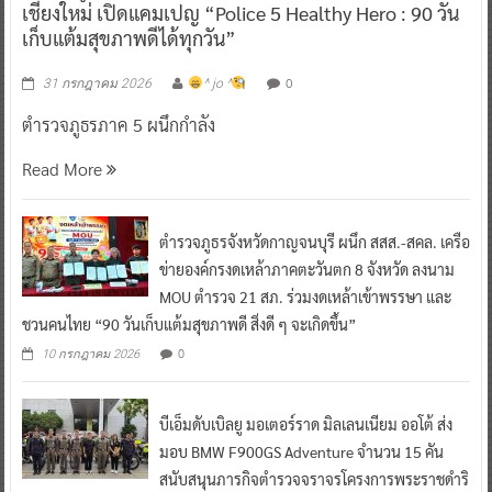
เชียงใหม่ เปิดแคมเปญ “Police 5 Healthy Hero : 90 วัน
เก็บแต้มสุขภาพดีได้ทุกวัน”
0
31 กรกฎาคม 2026
^ jo ^
ตำรวจภูธรภาค 5 ผนึกกำลัง
Read More
ตำรวจภูธรจังหวัดกาญจนบุรี ผนึก สสส.-สคล. เครือ
ข่ายองค์กรงดเหล้าภาคตะวันตก 8 จังหวัด ลงนาม
MOU ตำรวจ 21 สภ. ร่วมงดเหล้าเข้าพรรษา และ
ชวนคนไทย “90 วันเก็บแต้มสุขภาพดี สิ่งดี ๆ จะเกิดขึ้น”
0
10 กรกฎาคม 2026
บีเอ็มดับเบิลยู มอเตอร์ราด มิลเลนเนียม ออโต้ ส่ง
มอบ BMW F900GS Adventure จำนวน 15 คัน
สนับสนุนภารกิจตำรวจจราจรโครงการพระราชดำริ