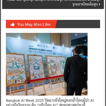
รุกตลาดไทยเต็มสูบ
You May Also Like
Bangkok AI Week 2025 ปิดฉากยิ่งใหญ่ตอกย้ำไทยผู้นำ AI
อย่างมีจริยธรรม ดัน “อธิปไตย AI” สู่ยุทธศาสตร์ชาติ