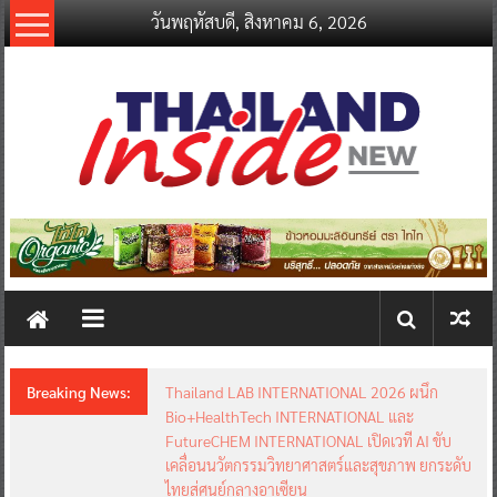
Skip
วันพฤหัสบดี, สิงหาคม 6, 2026
to
content
thailandinsidenew.com
Thailand
Inside
New
Breaking News:
Thailand LAB INTERNATIONAL 2026 ผนึก
Bio+HealthTech INTERNATIONAL และ
FutureCHEM INTERNATIONAL เปิดเวที AI ขับ
เคลื่อนนวัตกรรมวิทยาศาสตร์และสุขภาพ ยกระดับ
ไทยสู่ศูนย์กลางอาเซียน