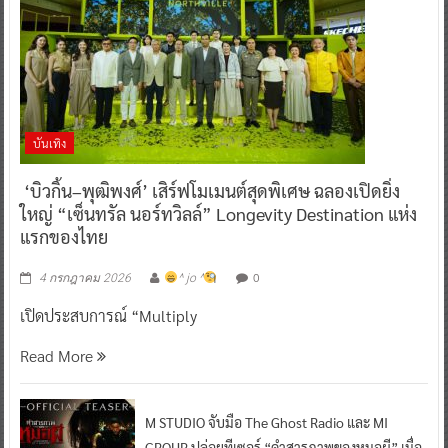
บันเทิง
‘บิวกิ้น–พุฒิพงศ์’ เสิร์ฟโมเมนต์สุดพิเศษ ฉลองเปิดยิ่ง
ใหญ่ “เซ็นทรัล นอร์ทวิลล์” Longevity Destination แห่ง
แรกของไทย
0
4 กรกฎาคม 2026
^ jo ^
เปิดประสบการณ์ “Multiply
Read More
M STUDIO จับมือ The Ghost Radio และ MI
GROUP ปล่อยทีเซอร์ “คำสารภาพของหมอผี” เมื่อ