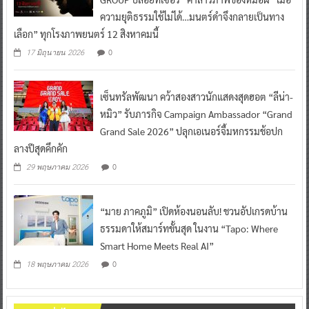
ความยุติธรรมใช้ไม่ได้…มนตร์ดำจึงกลายเป็นทาง
เลือก” ทุกโรงภาพยนตร์ 12 สิงหาคมนี้
0
17 มิถุนายน 2026
เซ็นทรัลพัฒนา คว้าสองสาวนักแสดงสุดฮอต “ลีน่า-
หมิว” รับภารกิจ Campaign Ambassador “Grand
Grand Sale 2026” ปลุกเอเนอร์จี้มหกรรมช้อปก
ลางปีสุดคึกคัก
0
29 พฤษภาคม 2026
“มาย ภาคภูมิ” เปิดห้องนอนลับ! ชวนอัปเกรดบ้าน
ธรรมดาให้สมาร์ทขั้นสุด ในงาน “Tapo: Where
Smart Home Meets Real AI”
0
18 พฤษภาคม 2026