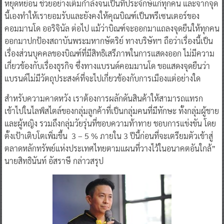
หยุดหย่อน ช่วยอย่างเต็มกำลังจนเป็นที่ประจักษ์แก่ทุกคน และจากจุด
นี้เองทำให้เรายอมรับและยังคงให้คุณบิณฑ์เป็นพรีเซนเตอร์ของ
คอมมานโด ออริจินัล ต่อไป แม้ว่าบิณฑ์จะออกมาแถลงจุดยืนให้ทุกคน
ออกมาปกป้องสถาบันพระมหากษัตริย์ ทางบริษัทฯ ถือว่าเรื่องนี้เป็น
เรื่องส่วนบุคคลของบิณฑ์ที่มีสิทธิเสรีภาพในการแสดงออก ไม่มีความ
เกี่ยวข้องกับเรื่องธุรกิจ ซึ่งทางแบรนด์คอมมานโด ขอแสดงจุดยืนว่า
แบรนด์ไม่มีวัตถุประสงค์ที่จะไปเกี่ยวข้องกับการเมืองแต่อย่างใด
สำหรับความคาดหวัง เราต้องการผลักดันสินค้าให้สามารถแทรก
เข้าไปในไลฟ์สไตล์ของกลุ่มลูกค้าที่เป็นกลุ่มคนที่มีทักษะ ทั้งกลุ่มผู้ชาย
และผู้หญิง รวมถึงกลุ่มวัยรุ่นที่ชอบความท้าทาย ชอบการแข่งขัน โดย
ตั้งเป้าเติบโตเพิ่มขึ้น 3 – 5 % ภายใน 3 ปีนี้ก่อนที่จะเตรียมตัวเข้าสู่
ตลาดหลักทรัพย์แห่งประเทศไทยตามแผนที่วางไว้ในอนาคตอันใกล้”
นายสิทธินันท์ อัสราษี กล่าวสรุป