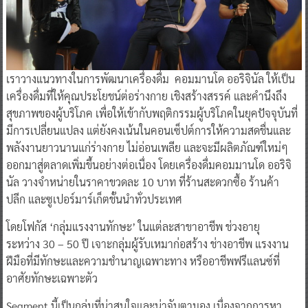
เราวางแนวทางในการพัฒนาเครื่องดื่ม คอมมานโด ออริจินัล ให้เป็น
เครื่องดื่มที่ให้คุณประโยชน์ต่อร่างกาย เชิงสร้างสรรค์ และคำนึงถึง
สุขภาพของผู้บริโภค เพื่อให้เข้ากับพฤติกรรมผู้บริโภคในยุคปัจจุบันที่
มีการเปลี่ยนแปลง แต่ยังคงเน้นในคอนเซ็ปต์การให้ความสดชื่นและ
พลังงานยาวนานแก่ร่างกาย ไม่อ่อนเพลีย และจะมีผลิตภัณฑ์ใหม่ๆ
ออกมาสู่ตลาดเพิ่มขึ้นอย่างต่อเนื่อง โดยเครื่องดื่มคอมมานโด ออริจิ
นัล วางจำหน่ายในราคาขวดละ 10 บาท ที่ร้านสะดวกซื้อ ร้านค้า
ปลีก และซูเปอร์มาร์เก็ตชั้นนำทั่วประเทศ
โดยโฟกัส ‘กลุ่มแรงงานทักษะ’ ในแต่ละสาขาอาชีพ ช่วงอายุ
ระหว่าง 30 – 50 ปี เจาะกลุ่มผู้รับเหมาก่อสร้าง ช่างอาชีพ แรงงาน
ฝีมือที่มีทักษะและความชำนาญเฉพาะทาง หรืออาชีพฟรีแลนซ์ที่
อาศัยทักษะเฉพาะตัว
Segment นี้เป็นกลุ่มที่น่าสนใจและน่าจับตามอง เนื่องจากการหา