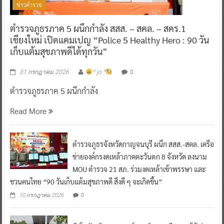
ข่าวตำรวจ
ตำรวจภูธรภาค 5 ผนึกกำลัง สสส. – สคล. – สคร.1
เชียงใหม่ เปิดแคมเปญ “Police 5 Healthy Hero : 90 วัน
เก็บแต้มสุขภาพดีได้ทุกวัน”
0
31 กรกฎาคม 2026
^ jo ^
ตำรวจภูธรภาค 5 ผนึกกำลัง
Read More
ตำรวจภูธรจังหวัดกาญจนบุรี ผนึก สสส.-สคล. เครือ
ข่ายองค์กรงดเหล้าภาคตะวันตก 8 จังหวัด ลงนาม
MOU ตำรวจ 21 สภ. ร่วมงดเหล้าเข้าพรรษา และ
ชวนคนไทย “90 วันเก็บแต้มสุขภาพดี สิ่งดี ๆ จะเกิดขึ้น”
0
10 กรกฎาคม 2026