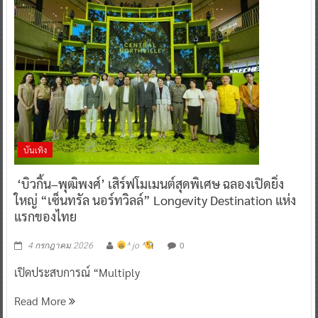
บันเทิง
‘บิวกิ้น–พุฒิพงศ์’ เสิร์ฟโมเมนต์สุดพิเศษ ฉลองเปิดยิ่ง
ใหญ่ “เซ็นทรัล นอร์ทวิลล์” Longevity Destination แห่ง
แรกของไทย
0
4 กรกฎาคม 2026
^ jo ^
เปิดประสบการณ์ “Multiply
Read More