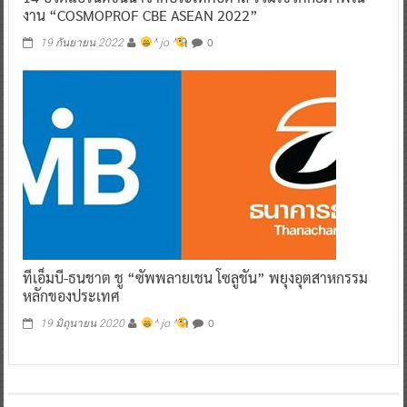
งาน “COSMOPROF CBE ASEAN 2022”
0
19 กันยายน 2022
^ jo ^
ทีเอ็มบี-ธนชาต ชู “ซัพพลายเชน โซลูชัน” พยุงอุตสาหกรรม
หลักของประเทศ
0
19 มิถุนายน 2020
^ jo ^