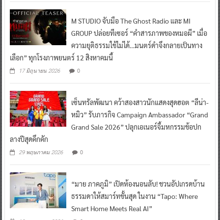
M STUDIO จับมือ The Ghost Radio และ MI
GROUP ปล่อยทีเซอร์ “คำสารภาพของหมอผี” เมื่อ
ความยุติธรรมใช้ไม่ได้…มนตร์ดำจึงกลายเป็นทาง
เลือก” ทุกโรงภาพยนตร์ 12 สิงหาคมนี้
0
17 มิถุนายน 2026
เซ็นทรัลพัฒนา คว้าสองสาวนักแสดงสุดฮอต “ลีน่า-
หมิว” รับภารกิจ Campaign Ambassador “Grand
Grand Sale 2026” ปลุกเอเนอร์จี้มหกรรมช้อปก
ลางปีสุดคึกคัก
0
29 พฤษภาคม 2026
“มาย ภาคภูมิ” เปิดห้องนอนลับ! ชวนอัปเกรดบ้าน
ธรรมดาให้สมาร์ทขั้นสุด ในงาน “Tapo: Where
Smart Home Meets Real AI”