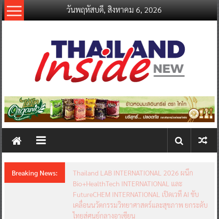
Skip
วันพฤหัสบดี, สิงหาคม 6, 2026
to
content
thailandinsidenew.com
Thailand
Inside
New
Breaking News:
Thailand LAB INTERNATIONAL 2026 ผนึก
Bio+HealthTech INTERNATIONAL และ
FutureCHEM INTERNATIONAL เปิดเวที AI ขับ
เคลื่อนนวัตกรรมวิทยาศาสตร์และสุขภาพ ยกระดับ
ไทยสู่ศูนย์กลางอาเซียน