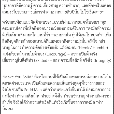
บุคลากรที่มีความรู้ ความเชี่ยวชาญ ความชำนาญ และทักษะในแต่ละ
แขนง มีประสบการณ์การทำงานมาหลายสิบปีนั้น ไม่ใช่เรื่องง่าย”
พร้อมสะท้อนแนวคิดตัวตนของแบรนด์ผ่านภาพยนตร์โฆษณา ‘ชุด
คอมมานโด’ เพื่อสื่อถึงเจตนารมณ์ของแบรนด์ในการ “ลงมือทำความ
ดีเพื่อสังคม” ตามสโลแกนที่ว่า ‘คอมมานโด ทุ่มให้สุด ไม่หยุดทำ’ เพื่อ
สื่อถึงบุคลิกหลักของแบรนด์ที่แสดงออกถึงความมุ่งมั่น จริงใจ กล้า
หาญ ในการทำความดีอย่างเข้มแข็ง แต่ถ่อมตน (Heroic/ Humble) –
แฝงด้วยพลังภายในตัวเอง (Encourage) – ความเป็นตัวจริง
เชี่ยวชาญในสิ่งที่ทำ (Skilled) – และ ความซื่อสัตย์ จริงใจ (Integrity)
“Make You Solid” คือสโลแกนที่ใช้เป็นตัวแทนแบรนด์คอมมานโดใน
ตลาดต่างประเทศ เป็นตัวแทนความแข็งแกร่งสุดๆทั้งร่างกายและ
จิตใจ จนเป็น Solid Man แต่กว่าคนจะแกร่งขึ้นมาได้ ย่อมมาจากการ
ลงมือทำ ทำจากสิ่งเล็กๆ ทำอย่างตั้งใจ ทำจนชำนาญ ทำจนเกิดความ
สำเร็จ จึงถือได้ว่าความสำเร็จที่แท้จริงเกิดขึ้นจากการลงมือ ‘ทำ’
นั่นเอง