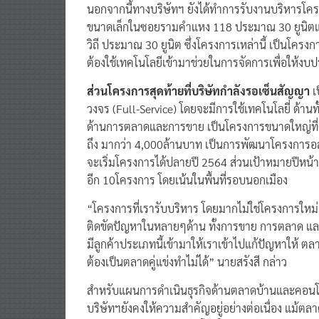
นอกจากนี้ทางบริษัทฯ ยังได้ทำการรับงานบริหารโค
ขนาดเล็กในซอยรามคำแหง 118 ประมาณ 30 ยูนิตแ
วิถี ประมาณ 30 ยูนิต ซึ่งโครงการเหล่านี้ เป็นโคร
ต้องใช้เทคโนโลยีเข้ามาช่วยในการจัดการเพื่อให้งบป
ส่วนโครงการ
สุดท
้ายที่บริ
ษัทก
ำลังรอเซ
็นสัญญา
เ
วงจร (Full-Service) โดยจะมีการใช้เทคโนโลยี่ ด้
ด้านการตลาดและการขาย เป็นโครงการขนาดใหญ่ที่ตั
ถึง มากว่า 4,000ล้านบาท เป็นการพัฒนาโครงการอส
จะเริ่มโครงการได้ปลายปี 2564 ส่วนเป้าหมายปีหน้าบร
อีก 10โครงการ โดยเน้นในพื้นที่รอบนอกเมือง
​“โครงการที่เรารับบริหาร โดยมากไม่ใช่โครงการใหม่
ติดขัดปัญหาในหลายๆด้าน ทั้งการขาย การตลาด และ
มีลูกค้าประเภทนี้เข้ามาให้เราเข้าไปแก้ปัญหาให้ ตลา
ต้องเป็นตลาดคู่แข่งทำไม่ได้” นายสรังสี กล่าว
​สำหรับแผนการดำเนินธุรกิจด้านตลาดบ้านและคอนโดมิ
บริษัทฯยังคงให้ความสำคัญอยู่อย่างต่อเนื่อง แม้ตล