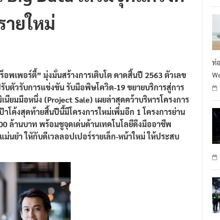
 Big Data เสริมจุดแกร่งดี
R
รายใหม่
ท่
พเพอร์ตี้” มุ่งมั่นสร้างการเติบโต คาดสิ้นปี 2563 ตัวเลข
We
บตัวรับการแข่งขัน รับมือพิษโควิด-19 ขยายบริการสู่การ
นียมมือหนึ่ง (Project Sale) เผยล่าสุดคว้าบริหารโครงการ
้าโค้งสุดท้ายสิ้นปีนี้มีโครงการใหม่เพิ่มอีก 1 โครงการย่าน
0 ล้านบาท พร้อมชูจุดเด่นด้านเทคโนโลยีดึงมืออาชีพ
มแม่นยำ ใหักับดีเวลลอปเปอร์รายเล็ก-หน้าใหม่ ให้ประสบ