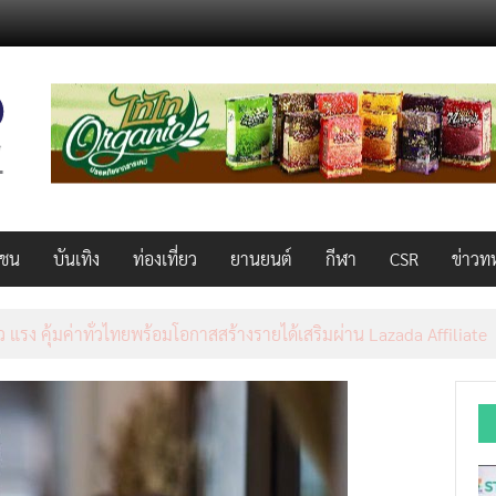
วชน
บันเทิง
ท่องเที่ยว
ยานยนต์
กีฬา
CSR
ข่าวท
AL 2026 ผนึก Bio+HealthTech INTERNATIONAL และ FutureCHEM 
และสุขภาพ ยกระดับไทยสู่ศูนย์กลางอาเซียน