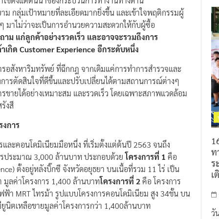
นำมาใช้ตั้งแต่ต้นน้ำของกระบวนการทำงานทางด้าน
าม กลุ่มเป้าหมายที่ละเอียดมากยิ่งขึ้น และเข้าใจพฤติกรรมผู้
อๆ มาไม่ว่าจะเป็นการอำนวยความสะดวกให้กับผู้ซื้อ
ำถาม แก่ลูกค้าอย่างรวดเร็ว และอาจจะรวมถึงการ
ค้าเกิด
Customer Experience
อีกระดับหนึ่ง
วงการอสังหาริมทรัพย์ ที่ฉีกกฎ จากเดิมแค่การทำการสำรวจและ
างการตัดสินใจที่ดีขึ้นและปรับเปลี่ยนได้ตามสถานการณ์ต่างๆ
นการขายได้อย่างเหมาะสม และรวดเร็ว โดยเฉพาะสภาพแวดล้อม
รังสี
รงการ
16
ะคอนโดมิเนียมมือหนึ่ง ที่เริ่มตั้งแต่ต้นปี 2563 จนถึง
ท
รงการประมาณ 3,000 ล้านบาท ประกอบด้วย
โครงการที่
1
คือ
ร
 ตั้งอยู่หลังบิ๊กซี จังหวัดอยุธยา บนเนื้อที่รวม 11 ไร่ เป็น
เต
นิต มูลค่าโครงการ 1,400 ล้านบาท
โครงการที่
2
คือ โครงการ
ถไฟฟ้า MRT ไทรม้า รูปแบบโครงการคอนโดมิเนียม สูง 34ชั้น บน
่ยังมียูนิตเหลือขายมูลค่าโครงการกว่า 1,400ล้านบาท