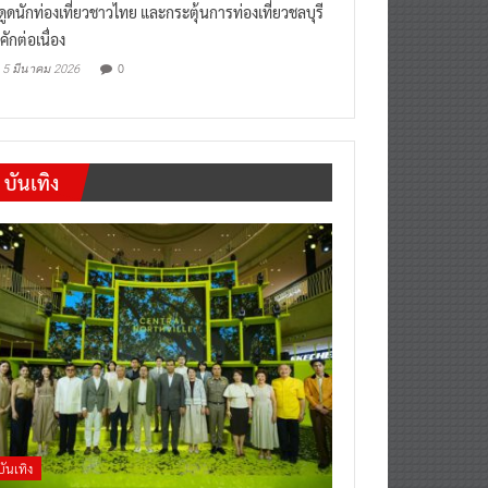
“เที่ยวสบายๆสไตล์ชลบุรี” หวัง
งดูดนักท่องเที่ยวชาวไทย และกระตุ้นการท่องเที่ยวชลบุรี
คักต่อเนื่อง
0
5 มีนาคม 2026
บันเทิง
บันเทิง