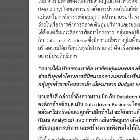
ใหม่ จำเป็นที่จะต้องให้ความสำคัญในเรื่อง การวิจ
(feasibility) โดยเฉพาะอย่างยิ่งการนำเทคโนโลยีเข้า
แม่นยำในการวิเคราะห์กลุ่มลูกค้าเป้าหมายของโครงก
จ่ายในเรื่องการค่าการตลาด ต้นทุนบริหารและระยะเ
ได้ตั้งแต่เริ่มแนวคิดการพัฒนาโครงการ ,กลุ่มของผู้ซื
กับ Data Tech Academy ซึ่งมีความเชี่ยวชาญในด้า
สร้างความได้เปรียบในธุรกิจโบรกเกอร์ คือ เรื่องของ
อย่างมีประสิทธิภาพ
“
ความได้เปรียบของ
เรา
คือ
เ
รายืดหยุ่นและคล่องต
สำหรับลูกค้า
โครงการที่มีขนาด
กลางและ
เล็กหรื
กลุ่มลูกค้า
รายใหม่มากนัก
เนื่อง
มาจาก
Bud
get
แ
นายสรังสี กล่าว
ย
ถึงค
วาม
ร่วมมือ กับ
Datatech
องค์กรด้วยข้อมูล
เป็น
Data-driven Business
โดยท
อ
สังหาริมทรัพย์และลูกค้าปลีกทั่วไป จะได้ยกระด
(
Data Analytics)
และการทำเหมืองข้อมูลรวมถึงม
สนับสนุนการบริการ และสร้างความพึงพอใจให้กับ