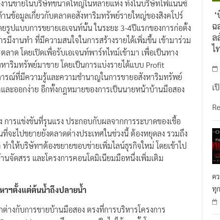
านงานขายในบริษัทขนาดใหญ่ในหลายแห่ง ทั้งในบริษัทไฟแนนซ์
‘บ
ด้านข้อมูลเกี่ยวกับตลาดอสังหาริมทรัพย์รายใหญ่ของสิงคโปร์
ฉล
า โดยรูปแบบการขยายเอเจนท์นั้น ในระยะ 3-4ปีแรกของการก่อตั้ง
ลล
ารมีงานทำ ที่มีความสนใจในการสร้างรายได้เพิ่มขึ้น เข้ามาร่วม
ไ
ตลาด โดยเปิดเพื่อรับเอเจนท์พาร์ทไทม์เข้ามา เพื่อเป็นทาง
อสังหาริมทรัพย์มาขาย โดยเป็นการแบ่งรายได้แบบ Profit
บการณ์ที่มีความรู้และความชำนาญในการขายอสังหาริมทรัพย์
เป
เข้าและออกง่าย อีกทั้งกฎหมายของการเป็นนายหน้าบ้านมือสอง
R
ง การแข่งขันที่รุนแรง ประกอบกับผลจากการระบาดของเชื้อ
นที่จะไปขยายยังตลาดต่างประเทศในช่วงนี้ ต้องหยุดลง รวมถึง
ทำให้บริษัทฯต้องขยายขอบข่ายเพิ่มไลน์ธุรกิจใหม่ โดยเข้าไป
้านจัดสรร และโครงการคอนโดมิเนียมมือหนึ่งเพิ่มเติม
คว
ทุ
งหาฯ
ตั้งแต่ต้นน้ำ
ถึง
ปลายน้ำ
แตกต่างกับการขายบ้านมือสอง ตรงที่การบริหารโครงการ