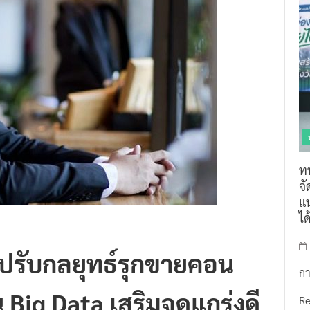
ท
จ
แน
ไ
 ปรับกลยุทธ์รุกขายคอน
กา