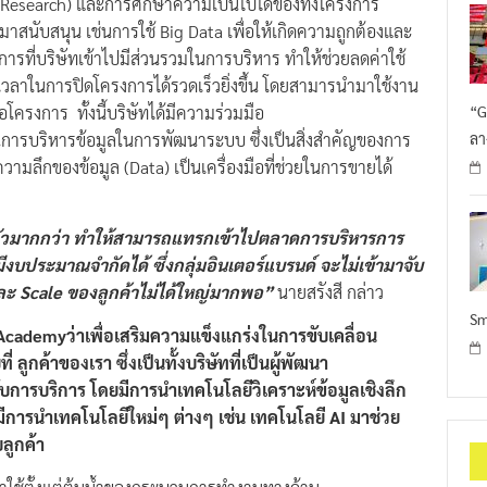
ัย (Research) และการศึกษาความเป็นไปได้ของทั้งโครงการ
มาสนับสนุน เช่นการใช้ Big Data เพื่อให้เกิดความถูกต้องและ
ารที่บริษัทเข้าไปมีส่วนรวมในการบริหาร ทำให้ช่วยลดค่าใช้
วลาในการปิดโครงการได้รวดเร็วยิ่งขึ้น โดยสามารนำมาใช้งาน
้อโครงการ ทั้งนี้บริษัทได้มีความร่วมมือ
“G
นการบริหารข้อมูลในการพัฒนาระบบ ซึ่งเป็นสิ่งสำคัญของการ
ลา
ความลึกของข้อมูล (Data) เป็นเครื่องมือที่ช่วยในการขายได้
ัวมากกว่า
ทำให้
สามารถแทรกเข้าไปตลาดการบริหารการ
อมีงบประมาณจำ
กั
ดได้
ซึ่งกลุ่มอินเตอร์แบรนด์ จะไม่เข้ามาจับ
ละ
Sc
ale
ของลูกค้าไม
ได้ใหญ่
ม
าก
พอ
”
นายสรังสี กล่าว
Sm
 Academy
ว่า
เพื่อเสริมความแข็งแกร่งในการขับเคลื่อน
ี่ ลูกค้าของเรา ซึ่งเป็นทั้งบริษัทที่เป็นผู้พัฒนา
ับการบริการ โดยมีการนำเทคโนโลยีวิเคราะห์ข้อมูลเชิงลึก
ีการนำเทคโนโลยีใหม่ๆ ต่างๆ เช่น เทคโนโลยี
AI
มาช่วย
ลูกค้า