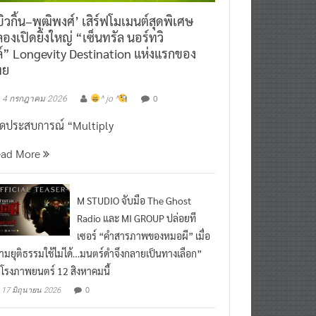
ิวกิ้น–พุฒิพงศ์’ เสิร์ฟโมเมนต์สุดพิเศษ
องเปิดยิ่งใหญ่ “เซ็นทรัล นอร์ทวิ
์” Longevity Destination แห่งแรกของ
ทย
0
4 กรกฎาคม 2026
^ jo ^
ิดประสบการณ์ “Multiply
ead More
M STUDIO จับมือ The Ghost
Radio และ MI GROUP ปล่อยที
เซอร์ “คำสารภาพของหมอผี” เมื่อ
ามยุติธรรมใช้ไม่ได้…มนตร์ดำจึงกลายเป็นทางเลือก”
กโรงภาพยนตร์ 12 สิงหาคมนี้
0
17 มิถุนายน 2026