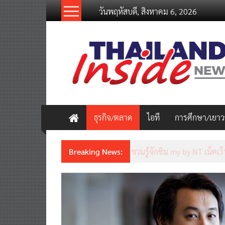
Skip
วันพฤหัสบดี, สิงหาคม 6, 2026
to
content
thailandinsidenew.com
Thailand
Inside
New
ธุรกิจ/ตลาด
ไอที
การศึกษา/เยา
Breaking News:
Thailand LAB INTERNATION
เคลื่อนนวัตกรรมวิทยาศาสตร์