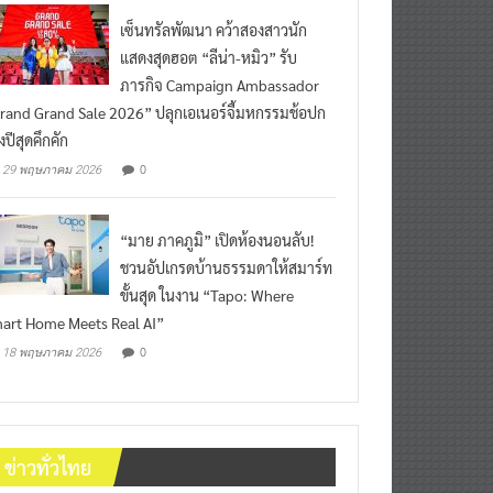
เซ็นทรัลพัฒนา คว้าสองสาวนัก
แสดงสุดฮอต “ลีน่า-หมิว” รับ
ภารกิจ Campaign Ambassador
rand Grand Sale 2026” ปลุกเอเนอร์จี้มหกรรมช้อปก
งปีสุดคึกคัก
0
29 พฤษภาคม 2026
“มาย ภาคภูมิ” เปิดห้องนอนลับ!
ชวนอัปเกรดบ้านธรรมดาให้สมาร์ท
ขั้นสุด ในงาน “Tapo: Where
art Home Meets Real AI”
0
18 พฤษภาคม 2026
ข่าวทั่วไทย