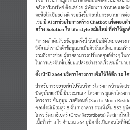
ทั้งนี้ การนำข้อมูลเข้ามาขับเคลื่อนองค์กรนั้น จะ
อสังหาริมทรัพย์ ตั้งแต่ช่วย ผู้พัฒนาฯ กำหนด และนิย
จะซื้อได้เป็นอย่างดี รวมถึงขั้นตอนในกระบวนการต่
เช่น
มี
AI
มาช่วยในการสร้าง
Chatbot
เพื่อตอบค
สร้าง
Solution
ใน
life style
สมัยใหม่ ที่ทำให้ลูก
“การผลักดันด้วยข้อมูลครั้งนี้ นับเป็นมิติใหม่ของ
วิจัย แต่เรานำตัวข้อมูลมาเป็นตัวขับเคลื่อน และสร้
รวมถึงการช่วย ผู้ขายสามารถปรับกลยุทธ์ต่างๆ ใ
ในการแข่งขันที่เปลี่ยนแปลงอย่างรวดเร็วเช่นนี้”นายส
ตั้งเป้าปี
2564
บริหารโ
ครงการเพิ่มให้ได้อีก
10
โค
​สำหรับการขยายเข้าไปรับบริหารโครงการบ้านจัดสรรแล
ปัจจุบันของปีนี้ มีประมาณ 4 โครงการ มูลค่าโค
โครงการ ซันทูมูน เรสซิเดนท์ (Sun to Moon Residence)
คอนโดมิเนียมสูง 8 ชั้น 7 อาคาร รวมทั้งสิ้น 553 ยู
โกรว รัตนาธิเบศร์ (Grow Rattatibate) ติดสถานีร
เนื้อที่กว่า 3 ไร่ จำนวน 364 ยูนิต ซึ่งเป็นคอนโดที