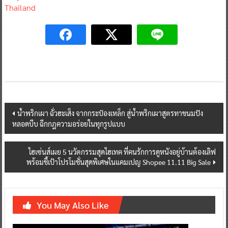
Thailand
Post
น้ำพริกเผา ฉั่วฮะเส็ง จากกระป๋องเหล็ก สู่น้ำพริกเผาสูตรทาขนมปัง
หลอดบีบ ฉีกกฎความอร่อยในทุกรูปแบบ
navigation
ไฮเซ่นส์เผย 5 นวัตกรรมสุดไฮเทค ที่คนรักการดูหนังอยู่บ้านต้องเลิฟ
พร้อมชี้เป้าโปรโมชั่นสุดพิเศษในแคมเปญ Shopee 11.11 Big Sale
You May Also Like