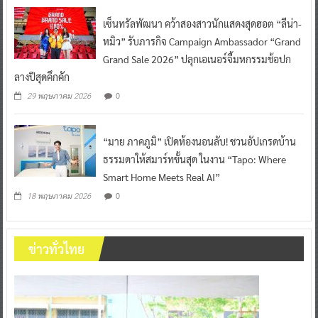
เซ็นทรัลพัฒนา คว้าสองสาวนักแสดงสุดฮอต “ลีน่า-
หมิว” รับภารกิจ Campaign Ambassador “Grand
Grand Sale 2026” ปลุกเอเนอร์จี้มหกรรมช้อปก
ลางปีสุดคึกคัก
0
29 พฤษภาคม 2026
“มาย ภาคภูมิ” เปิดห้องนอนลับ! ชวนอัปเกรดบ้าน
ธรรมดาให้สมาร์ทขั้นสุด ในงาน “Tapo: Where
Smart Home Meets Real AI”
0
18 พฤษภาคม 2026
ข่าวทั่วไทย