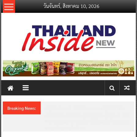
Skip
วันจันทร์, สิงหาคม 10, 2026
to
content
thailandinsidenew.com
Thailand
Inside
New
Breaking News:
หัวเว่ย และ GAC AION Thailand ผนึกกำลังขับ
เคลื่อน Smart Energy Ecosystem เชื่อม GAC GN8
PHEV รถยนต์ MPV ระดับพรีเมียม เข้ากับพลังงาน
แสงอาทิตย์ภายในบ้าน