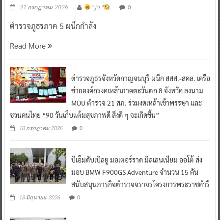
0
31 กรกฎาคม 2026
^ jo ^
ตำรวจภูธรภาค 5 ผนึกกำลัง
Read More
ตำรวจภูธรจังหวัดกาญจนบุรี ผนึก สสส.-สคล. เครือ
ข่ายองค์กรงดเหล้าภาคตะวันตก 8 จังหวัด ลงนาม
MOU ตำรวจ 21 สภ. ร่วมงดเหล้าเข้าพรรษา และ
ชวนคนไทย “90 วันเก็บแต้มสุขภาพดี สิ่งดี ๆ จะเกิดขึ้น”
0
10 กรกฎาคม 2026
บีเอ็มดับเบิลยู มอเตอร์ราด มิลเลนเนียม ออโต้ ส่ง
มอบ BMW F900GS Adventure จำนวน 15 คัน
สนับสนุนภารกิจตำรวจจราจรโครงการพระราชดำริ
0
13 มิถุนายน 2026