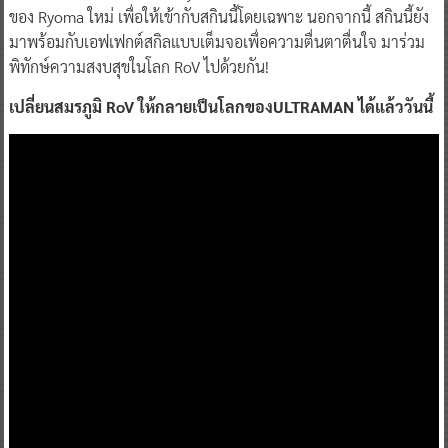
ของ Ryoma ใหม่ เพื่อให้เข้ากับสกินนี้โดยเฉพาะ นอกจากนี้ สกินนี้ยัง
มาพร้อมกับเอฟเฟกต์สกิลแบบเต็มจอเพื่อความตื่นตาตื่นใจ มาร่วม
พิทักษ์ความสงบสุขในโลก RoV ไปด้วยกัน!
เปลี่ยนสมรภูมิ
RoV ให้กลายเป็นโลกของULTRAMAN ได้แล้ววันนี้