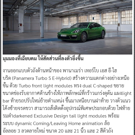
มุมมองที่เฉียบคม ให้สัดส่วนที่ลงตัวยิ่งขึ้น
งานออกแบบตัวถังด้านหน้าของ พานาเมร่า เทอร์โบ เอส อี-ไฮ
บริด (Panamera Turbo S E-Hybrid) สร้างความแตกต่างอย่างเหนือ
ชั้น ด้วย Turbo front light modules ทรง dual C-shaped ขยาย
ขนาดช่องรับอากาศด้านข้างให้ภาพลักษณ์ที่กร้าวแกร่งดุดัน แผงlight
bar ท้ายรถปรับใหม่ย้ายตำแหน่ง ขึ้นมาเหนือบานฝาท้าย วางตัวแนว
โค้งซ้ายจรดขวา สามารถสั่งติดตั้งอุปกรณ์พิเศษประกอบด้วย ไฟท้าย
รมดำdarkened Exclusive Design tail light modules พร้อม
ระบบ dynamic Coming/Leaving Home animation ล้อ
อัลลอย 3 ลวดลายใหม่ ขนาด 20 และ 21 นิ้ว และ 2 สีตัวถัง