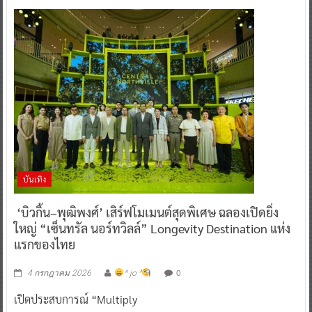
บันเทิง
‘บิวกิ้น–พุฒิพงศ์’ เสิร์ฟโมเมนต์สุดพิเศษ ฉลองเปิดยิ่ง
ใหญ่ “เซ็นทรัล นอร์ทวิลล์” Longevity Destination แห่ง
แรกของไทย
0
4 กรกฎาคม 2026
^ jo ^
เปิดประสบการณ์ “Multiply