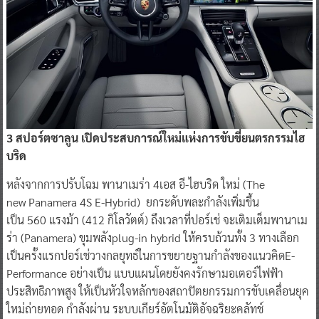
3
สปอร์ตซาลูน เปิดประสบการณ์ใหม่แห่งการขับขี่ยนต
ร
กรรมไฮ
บริด
หลังจากการปรับโฉม พานาเมร่า 4เอส อี-ไฮบริด ใหม่ (The
new Panamera 4S E-Hybrid) ยกระดับพละกำลังเพิ่มขึ้น
เป็น 560 แรงม้า (412 กิโลวัตต์) ถึงเวลาที่ปอร์เช่ จะเติมเต็มพานาเม
ร่า (Panamera) ขุมพลังplug-in hybrid ให้ครบถ้วนทั้ง 3 ทางเลือก
เป็นครั้งแรกปอร์เช่วางกลยุทธ์ในการขยายฐานกำลังของแนวคิดE-
Performance อย่างเป็น แบบแผนโดยยังคงรักษามอเตอร์ไฟฟ้า
ประสิทธิภาพสูง ให้เป็นหัวใจหลักของสถาปัตยกรรมการขับเคลื่อนยุค
ใหม่ถ่ายทอด กำลังผ่าน ระบบเกียร์อัตโนมัติอัจฉริยะคลัทช์