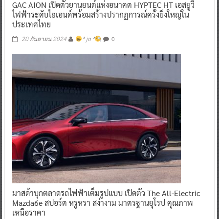
GAC AION เปิดตัวยานยนต์แห่งอนาคต HYPTEC HT เอสยูวี
ไฟฟ้าระดับไฮเอนด์พร้อมสร้างปรากฏการณ์ครั้งยิ่งใหญ่ใน
ประเทศไทย
0
20 กันยายน 2024
^ jo ^
มาสด้าบุกตลาดรถไฟฟ้าเต็มรูปแบบ เปิดตัว The All-Electric
Mazda6e สปอร์ต หรูหรา สง่างาม มาตรฐานยุโรป คุณภาพ
เหนือราคา