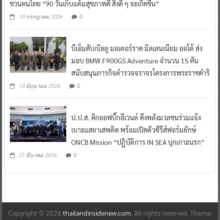
ชวนคนไทย “90 วันเก็บแต้มสุขภาพดี สิ่งดี ๆ จะเกิดขึ้น”
0
10 กรกฎาคม 2026
บีเอ็มดับเบิลยู มอเตอร์ราด มิลเลนเนียม ออโต้ ส่ง
มอบ BMW F900GS Adventure จำนวน 15 คัน
สนับสนุนภารกิจตำรวจจราจรโครงการพระราชดำริ
0
13 มิถุนายน 2026
ป.ป.ส. คิกออฟบิ๊กอีเวนต์ ดึงพลังมวลชนร่วมแจ้ง
เบาะแสยาเสพติด พร้อมเปิดตัวซีรีส์ฟอร์มยักษ์
ONCB Mission “ปฏิบัติการ IN SEA บุกเกาะนรก”
0
21 มีนาคม 2026
Copyright © 2026
thailandinsidenew.com
. All rights reserved. Theme: