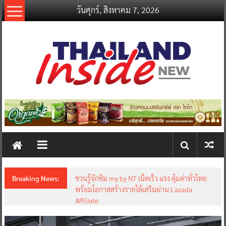
Skip
วันศุกร์, สิงหาคม 7, 2026
to
content
thailandinsidenew.com
Thailand
Inside
New
Breaking News:
ชวนรู้จักซิม my by NT เน็ตเร็ว แรง คุ้มค่าทั่วไทย
พร้อมโอกาสสร้างรายได้เสริมผ่าน Lazada
Affiliate