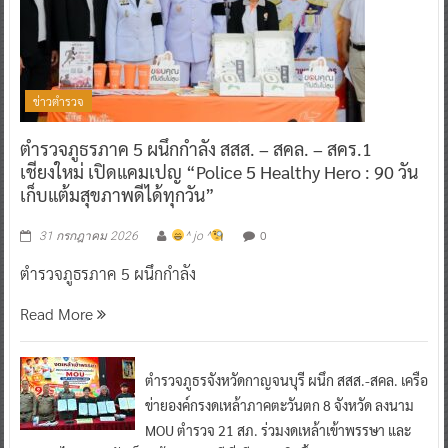
ข่าวตำรวจ
ตำรวจภูธรภาค 5 ผนึกกำลัง สสส. – สคล. – สคร.1
เชียงใหม่ เปิดแคมเปญ “Police 5 Healthy Hero : 90 วัน
เก็บแต้มสุขภาพดีได้ทุกวัน”
0
31 กรกฎาคม 2026
^ jo ^
ตำรวจภูธรภาค 5 ผนึกกำลัง
Read More
ตำรวจภูธรจังหวัดกาญจนบุรี ผนึก สสส.-สคล. เครือ
ข่ายองค์กรงดเหล้าภาคตะวันตก 8 จังหวัด ลงนาม
MOU ตำรวจ 21 สภ. ร่วมงดเหล้าเข้าพรรษา และ