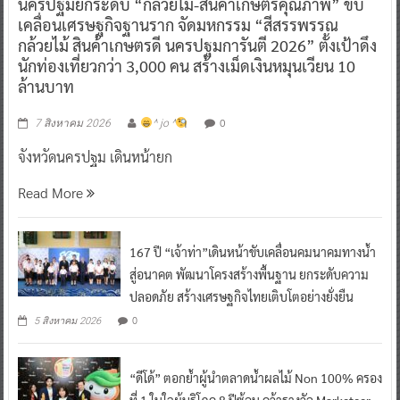
นครปฐมยกระดับ “กล้วยไม้-สินค้าเกษตรคุณภาพ” ขับ
เคลื่อนเศรษฐกิจฐานราก จัดมหกรรม “สีสรรพรรณ
กล้วยไม้ สินค้าเกษตรดี นครปฐมการันตี 2026” ตั้งเป้าดึง
นักท่องเที่ยวกว่า 3,000 คน สร้างเม็ดเงินหมุนเวียน 10
ล้านบาท
0
7 สิงหาคม 2026
^ jo ^
จังหวัดนครปฐม เดินหน้ายก
Read More
167 ปี “เจ้าท่า”เดินหน้าขับเคลื่อนคมนาคมทางน้ำ
สู่อนาคต พัฒนาโครงสร้างพื้นฐาน ยกระดับความ
ปลอดภัย สร้างเศรษฐกิจไทยเติบโตอย่างยั่งยืน
0
5 สิงหาคม 2026
“ดีโด้” ตอกย้ำผู้นำตลาดน้ำผลไม้ Non 100% ครอง