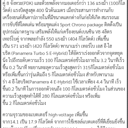
คู่ 8 จังหวะ(PDK) และด้วยพลังจากมอเตอร์กว่า 136 แรงม้า (100กิโล
วัตต์) แรงบิดสูงสุด 400 นิวตันเมตร เมื่อประสานการทำงานกับ
เครื่องยนต์สันดาปภายในที่มีขนาดแตกต่างกันก่อให้เกิด สมรรถนะ
การขับขี่ที่โดดเด่น พร้อมชุดแต่ง Sport Chrono package ติดตั้งเป็น
อุปกรณ์มาตรฐาน เสริมพลังให้แก่เครื่องยนต์เบนซิน V8 4ลิตร
เทอร์โบคู่ จากพละกำลัง 550 แรงม้า (404 กิโลวัตต์) เพิ่มขึ้น
เป็น 571 แรงม้า (420 กิโลวัตต์) พานาเมร่า เทอร์โบ เอส อี-ไฮ
บริด (Panamera Turbo S E-Hybrid) ให้อัตราเร่งออกตัวจากจุดหยุด
นิ่ง ไปถึงระดับความเร็ว 100 กิโลเมตรต่อชั่วโมงภายใน 3.2 วินาทีเร็ว
ขึ้น 0.2 วินาที ทะยานทะลุความเร็วสูงสุดกว่า 315กิโลเมตรต่อชั่วโมง
หรือเพิ่มขึ้นกว่ารุ่นเดิมถึง 5 กิโลเมตรต่อชั่วโมง สำหรับพานาเม
ร่า 4 อี-ไฮบริด(Panamera 4 E-Hybrid) ใช้เวลาเพียง 4.4 วินาที เร็ว
ขึ้น0.2 วินาที ในการออกตัวจนถึง 100 กิโลเมตรต่อชั่วโมง ในส่วนของ
ความเร็วสูงสุดทำได้ที่ 280 กิโลเมตรต่อชั่วโมง หรือเพิ่ม
ขึ้น 2 กิโลเมตรต่อชั่วโมง
ความจุรวมของแบตเตอรี่ high-voltage เพิ่มขึ้น
จาก14.1 เป็น 17.9 กิโลวัตต์ จากการใช้เซลล์แบตเตอรี่ที่ดีเยี่ยมยิ่งขึ้น