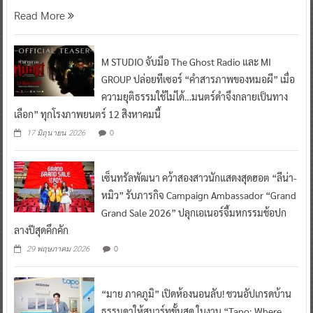
Read More
M STUDIO จับมือ The Ghost Radio และ MI
GROUP ปล่อยทีเซอร์ “คำสารภาพของหมอผี” เมื่อ
ความยุติธรรมใช้ไม่ได้…มนตร์ดำจึงกลายเป็นทาง
เลือก” ทุกโรงภาพยนตร์ 12 สิงหาคมนี้
0
17 มิถุนายน 2026
เซ็นทรัลพัฒนา คว้าสองสาวนักแสดงสุดฮอต “ลีน่า-
หมิว” รับภารกิจ Campaign Ambassador “Grand
Grand Sale 2026” ปลุกเอเนอร์จี้มหกรรมช้อปก
ลางปีสุดคึกคัก
0
29 พฤษภาคม 2026
“มาย ภาคภูมิ” เปิดห้องนอนลับ! ชวนอัปเกรดบ้าน
ธรรมดาให้สมาร์ทขั้นสุด ในงาน “Tapo: Where