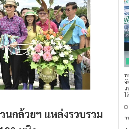
ท
จ
แน
ไ
วสวนกล้วยฯ แหล่งรวบรวม
กา