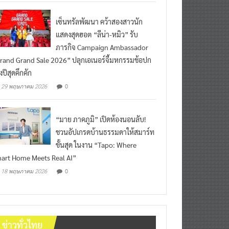
เซ็นทรัลพัฒนา คว้าสองสาวนัก
แสดงสุดฮอต “ลีน่า-หมิว” รับ
ภารกิจ Campaign Ambassador
rand Grand Sale 2026” ปลุกเอเนอร์จี้มหกรรมช้อปก
งปีสุดคึกคัก
0
29 พฤษภาคม 2026
“มาย ภาคภูมิ” เปิดห้องนอนลับ!
ชวนอัปเกรดบ้านธรรมดาให้สมาร์ท
ขั้นสุด ในงาน “Tapo: Where
art Home Meets Real AI”
0
18 พฤษภาคม 2026
ข่าวทั่วไทย