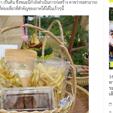
ป็นต้น ซึ่งขณะนี้กำลังดำเนินการก่อสร้าง คาดว่าจะสามารถ
่องเที่ยวที่สำคัญของภาคใต้ได้ในเร็วๆนี้
16
ท
ร
เต