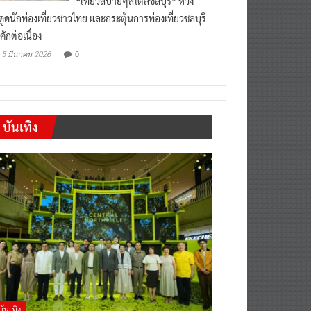
“เที่ยวสบายๆสไตล์ชลบุรี” หวัง
งดูดนักท่องเที่ยวชาวไทย และกระตุ้นการท่องเที่ยวชลบุรี
คักต่อเนื่อง
0
5 มีนาคม 2026
บันเทิง
บันเทิง