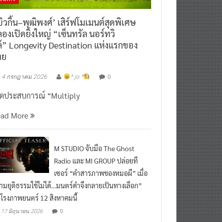
ิวกิ้น–พุฒิพงศ์’ เสิร์ฟโมเมนต์สุดพิเศษ
องเปิดยิ่งใหญ่ “เซ็นทรัล นอร์ทวิ
์” Longevity Destination แห่งแรกของ
ทย
0
4 กรกฎาคม 2026
^ jo ^
ิดประสบการณ์ “Multiply
ead More
M STUDIO จับมือ The Ghost
Radio และ MI GROUP ปล่อยที
เซอร์ “คำสารภาพของหมอผี” เมื่อ
ามยุติธรรมใช้ไม่ได้…มนตร์ดำจึงกลายเป็นทางเลือก”
กโรงภาพยนตร์ 12 สิงหาคมนี้
0
17 มิถุนายน 2026