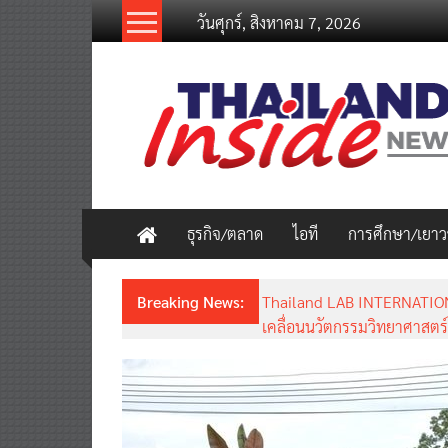
Skip
วันศุกร์, สิงหาคม 7, 2026
to
content
thailandinsidenew.com
Thailand
Inside
New
ธุรกิจ/ตลาด
ไอที
การศึกษา/เยา
Breaking News:
Thailand LAB INTERNATION
เคลื่อนนวัตกรรมวิทยาศาสตร์