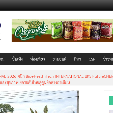
วชน
บันเทิง
ท่องเที่ยว
ยานยนต์
กีฬา
CSR
ข่าวท
AL 2026 ผนึก Bio+HealthTech INTERNATIONAL และ FutureCHEM 
และสุขภาพ ยกระดับไทยสู่ศูนย์กลางอาเซียน