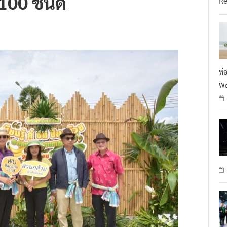
 100 ชนิด
R
ท่
We