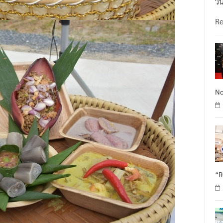
วั
R
No
“