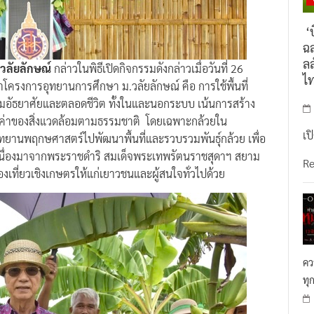
‘บ
ฉล
ลล
.วลัยลักษณ์
กล่าวในพิธีเปิดกิจกรรมดังกล่าวเมื่อวันที่ 26
ไ
โครงการอุทยานการศึกษา ม.วลัยลักษณ์ คือ การใช้พื้นที่
ตามอัธยาศัยและตลอดชีวิต ทั้งในและนอกระบบ เน้นการสร้าง
าของสิ่งแวดล้อมตามธรรมชาติ โดยเฉพาะกล้วยใน
เป
ทยานพฤกษศาสตร์ไปพัฒนาพื้นที่และรวบรวมพันธุ์กล้วย เพื่อ
เนื่องมาจากพระราชดำริ สมเด็จพระเทพรัตนราชสุดาฯ สยาม
R
องเที่ยวเชิงเกษตรให้แก่เยาวชนและผู้สนใจทั่วไปด้วย
คว
ทุ