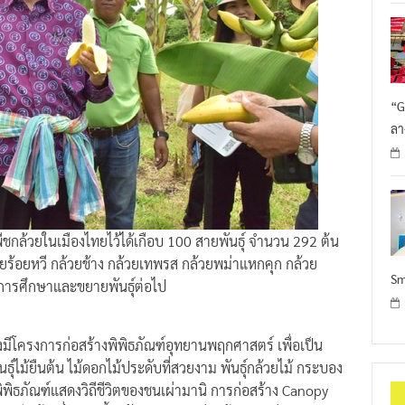
“G
ลา
กล้วยในเมืองไทยไว้ได้เกือบ 100 สายพันธุ์ จำนวน 292 ต้น
ยร้อยหวี กล้วยช้าง กล้วยเทพรส กล้วยพม่าแหกคุก กล้วย
Sm
ทำการศึกษาและขยายพันธุ์ต่อไป
ังมีโครงการก่อสร้างพิพิธภัณฑ์อุทยานพฤกศาสตร์ เพื่อเป็น
ุ์ไม้ยืนต้น ไม้ดอกไม้ประดับที่สวยงาม พันธุ์กล้วยไม้ กระบอง
ิพิธภัณฑ์แสดงวิถีชีวิตของชนเผ่ามานิ การก่อสร้าง Canopy