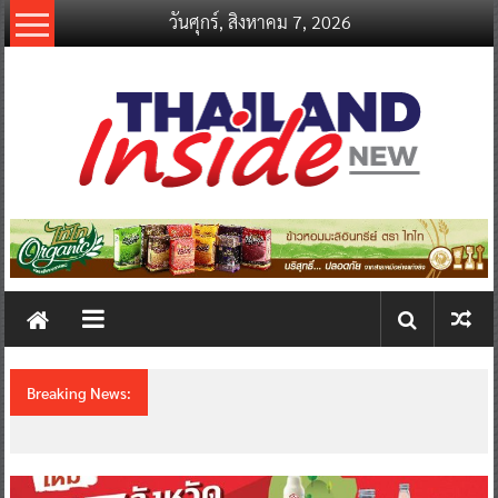
Skip
วันศุกร์, สิงหาคม 7, 2026
to
content
thailandinsidenew.com
Thailand
Inside
New
Breaking News:
Thailand LAB INTERNATIONAL 2026 ผนึก
Bio+HealthTech INTERNATIONAL และ
FutureCHEM INTERNATIONAL เปิดเวที AI ขับ
เคลื่อนนวัตกรรมวิทยาศาสตร์และสุขภาพ ยกระดับ
ไทยสู่ศูนย์กลางอาเซียน