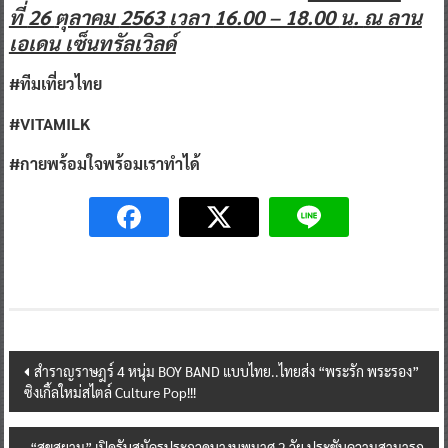
วงษ์เซ็ง ยูทูบเบอร์ชื่อดังช่อง
‘
อาสา พาไปหลง
’
ร่วม
แชร์ประสบการณ์ท่องเที่ยวไทย
ในวัน
ในวันจันทร์
ที่
26
ตุลาคม
2563
เวลา
16.00 – 18.00
น
.
ณ ลาน
เอเดน เซ็นทรัลเวิลด์
#ทีมเที่ยวไทย
#VITAMILK
#กายพร้อมใจพร้อมเราทำได้
Post
สำราญราษฎร์ 4 หนุ่ม BOY BAND แบบไทย..ไทยส่ง “พระรัก พระรอง”
ซิงเกิ้ลใหม่สไตล์ Culture Pop!!!