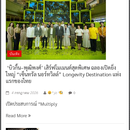
บันเทิง
‘บิวกิ้น–พุฒิพงศ์’ เสิร์ฟโมเมนต์สุดพิเศษ ฉลองเปิดยิ่ง
ใหญ่ “เซ็นทรัล นอร์ทวิลล์” Longevity Destination แห่ง
แรกของไทย
0
4 กรกฎาคม 2026
^ jo ^
เปิดประสบการณ์ “Multiply
Read More