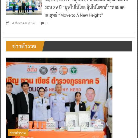
Supersports ก้าวสู่ปีที่ 29 เปิดแคมเปญฉลองครบ
รอบ 29 ปี “มูฟไปให้ไกล ลุ้นไปโอซาก้า”ต่อยอด
กลยุทธ์ “Move to A New Height”
0
4 สิงหาคม 2026
ข่าวตำรวจ