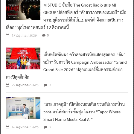
M STUDIO จับมือ The Ghost Radio และ MI
GROUP ปล่อยทีเซอร์ “คำสารภาพของหมอผี” เมื่อ
ความยุติธรรมใช้ไม่ได้…มนตร์ดำจึงกลายเป็นทาง
เลือก” ทุกโรงภาพยนตร์ 12 สิงหาคมนี้
0
17 มิถุนายน 2026
เซ็นทรัลพัฒนา คว้าสองสาวนักแสดงสุดฮอต “ลีน่า-
หมิว” รับภารกิจ Campaign Ambassador “Grand
Grand Sale 2026” ปลุกเอเนอร์จี้มหกรรมช้อปก
ลางปีสุดคึกคัก
0
29 พฤษภาคม 2026
“มาย ภาคภูมิ” เปิดห้องนอนลับ! ชวนอัปเกรดบ้าน
ธรรมดาให้สมาร์ทขั้นสุด ในงาน “Tapo: Where
Smart Home Meets Real AI”