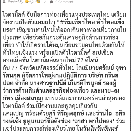
0 Comment
Posted By:
^ jo ^
ไวตามิ้ลค์ จับมือการท่องเที่ยวแห่งประเทศไทย เตรียม
จัดงานเปิดตัวแคมเปญ “#
ทีมเที่ยวไทย ทั่วไทยแข็ง
แรง”
เชิญชวนคนไทยให้ออกเดินทางท่องเที่ยวภายใน
ประเทศ เพื่อช่วยกันกระตุ้นเศรษฐกิจด้านการท่อง
เที่ยว ทำให้เกิดรายได้หมุนเวียนช่วยคนไทยด้วยกันให้
ทั่วไทยแข็งแรง พร้อมเปิดตัวไวตามิ้ลค์ สเปเชียล
คอลเล็คชั่น ไวตามิ้ลค์ฉลากใหม่ 77 ดีไซน์
กับ 77 จังหวัดมหัศจรรย์ทั่วไทย
โดยมี
นายศรัณย์ จุฑา
รัตนกุล ผู้จัดการใหญ่งานปฏิบัติการ
บริษัท กรีนส
ปอต จำกัด
นางสาวฐาปนีย์ เกียรติไพบูลย์ รองผู้
ว่าการด้านสินค้าและธุรกิจท่องเที่ยว และ
นาย
–
ณ
ภัทร เสียงสมบุญ
แบรนด์แอมบาสเดอร์คนล่าสุดของ
ไวตามิ้ลค์
ร่วมเปิดงานและพูดคุยเกี่ยวกับ
แคมเปญ
พร้อมด้วย
ภูริ หิรัญพฤกษ์
และ
ว่านไฉ
–
อคิร