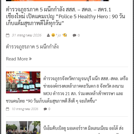
ข่าวตำรวจ
ตำรวจภูธรภาค 5 ผนึกกำลัง สสส. – สคล. – สคร.1
เชียงใหม่ เปิดแคมเปญ “Police 5 Healthy Hero : 90 วัน
เก็บแต้มสุขภาพดีได้ทุกวัน”
0
31 กรกฎาคม 2026
^ jo ^
ตำรวจภูธรภาค 5 ผนึกกำลัง
Read More
ตำรวจภูธรจังหวัดกาญจนบุรี ผนึก สสส.-สคล. เครือ
ข่ายองค์กรงดเหล้าภาคตะวันตก 8 จังหวัด ลงนาม
MOU ตำรวจ 21 สภ. ร่วมงดเหล้าเข้าพรรษา และ
ชวนคนไทย “90 วันเก็บแต้มสุขภาพดี สิ่งดี ๆ จะเกิดขึ้น”
0
10 กรกฎาคม 2026