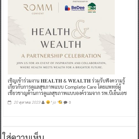
เชิญเข้าร่วมงาน 𝐇𝐄𝐀𝐋𝐓𝐇 & 𝐖𝐄𝐀𝐋𝐓𝐇 ร่วมรับฟังความรู้
เกี่ยวกับการดูแลสุขภาพแบบ Complete Care โดยแพทย์ผู้
เชี่ยวชาญด้านการดูแลสุขภาพแบบองค์รวมจาก รพ.บีเอ็นเอช
0
20 ตุลาคม 2023
^ jo ^