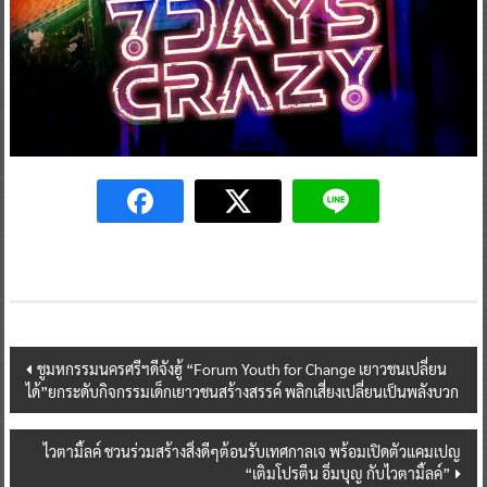
Post
ชูมหกรรมนครศรีฯดีจังฮู้ “Forum Youth for Change เยาวชนเปลี่ยน
ได้”ยกระดับกิจกรรมเด็กเยาวชนสร้างสรรค์ พลิกเสี่ยงเปลี่ยนเป็นพลังบวก
navigation
ไวตามิ้ลค์ ชวนร่วมสร้างสิ่งดีๆต้อนรับเทศกาลเจ พร้อมเปิดตัวแคมเปญ
“เติมโปรตีน อิ่มบุญ กับไวตามิ้ลค์”