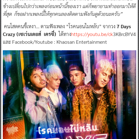
ข้างเปลี่ยนไปกว่าเพลงก่อนหน้านี้ของเรา แต่ก็พยายามทำออกมาให้ดี
ที่สุด ก็ขอฝากเพลงนี้ให้ทุกคนลองติดตามฟังกันดูด้วยนะครับ”
คนโสดคนขี้เหงา… ตามฟังเพลง “โรคนอนไมหลับ” จากวง
7 Days
Crazy (เซเว่นเดยส์ เครซี่)
ได้ทาง
https://youtu.be/ck
3KBrcBYV4
และ Facebook/Youtube : Khaosan Entertainment