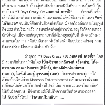
เส้นทางสายดนตรี กับกลุ่มศิลปินร็อคมากฝีมือที่หลายคนคุ้นหน้าคุ้น
ตากับวง
“7 Days Crazy (เซเว่นเดยส์ เครซี่)”
ที่เคยสร้างชื่อ
เสียงให้ตัวเองด้วยการลงมือทำเพลงและมิวสิควิดีโอเอง กับเพลง
“แค่
ได้รักเธอ”
จนเป็นที่ฮือฮาในสังคมโซเชียล มียอดวิวถล่มถลายในยูทูป
ถึง 232 ล้านวิวมาแล้ว ก่อนจะโด่งดังอยู่ก้าวเข้ามาอยู่สังกัดค่ายเพลง
ยักษ์ใหญ่ เมื่อหมดสัญญาพวกเขาก็ยังไม่หยุดอยู่กับที่ ยังคงสร้างผล
งานเพลงในนาม “ศิลปินอิสระ” ทั้งยังต้องฝ่าฝันอุปสรรคต่างๆ รวม
ถึงการปรับเปลี่ยนสมาชิกในวงอีกด้วย
ล่าสุดวง
“7 Days Crazy (เซเว่นเดยส์ เครซี่)”
โดย
มี 4สมาชิกในวง นำทีมโดย
โบ๊ต-ธีรพล มาลัยวงศ์ (ร้องนำ), โต้ง-
ศรายุทธ พรหมประสาท (กีต้าร์), จ้อน-ธีธัช พัฒน์แช่ม
(กลอง), ไอซ์-พิเชษฐ์ สุวรรณธุ์ (เบส)
กับการก้าวมาอยู่ภายใต้
สังกัดบ้านใหม่ค่าย Khaosan Entertainment กลับมาคราวนี้วงขอ
เปลี่ยนสไตล์ดนตรีที่แปลกใหม่ไปกว่าเดิม จากแนวเพลงร็อคหนักๆ
ให้เป็นร็อคแบบ มีจังหวะ แต่ยังไม่ทิ้งความเป็นตัวตนของวงออก
ไป กับซิงเกิ้ลใหม่
“โรคนอนไม่หลับ”
…..