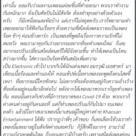
เท่านั้น ยอมรับว่าผลงานเพลงแต่ละชิ้นที่ทำออกมา พวกเราทำงาน
กันหนักมาก ยิ่งเป็นศิลปินไม่มีสังกัด ต้องทำทุกอย่างด้วยตัวเอง
ครับ ก็มีเหนื่อยและท้อบ้าง แต่เราก็ไม่หยุดครับ เราก็พยายามทำ
เพลงออกมาให้ฟังกันเรื่อยๆ ด้วยความที่สไตล์เพลงเราจะเป็นเพลง
ร็อค ช้าๆ ค่อนข้างดาร์ก เป็นเพลงที่พูดถึงเรื่องราวความรักที่ไม่
สมหวัง พอเรามาคุยกันว่าอยากจะอยากที่จะทำเพลงใหม่ ก็เลย
อยากจะปรับเปลี่ยนสไตล์ดนตรีให้มีจังหวะขึ้น ทำให้เพลงเป็นโทน
สว่างมากขึ้น ใส่ความเป็นร็อคที่ทันสมัยเพิ่มความ
เป็น Electronic เข้าไป บวกกับได้นักแต่งเพลง อมรวุฒิ เมธสาตร์ มา
เขียนเนื้อร้องและทำนองให้ คอนเซ็ปท์เนื้อหาเพลงจะพูดถึงคนโสดขี้
เหงา ที่อยากจะมีใครซักคน ไม่อยากที่จะต้องทนอยู่กับความอ้างว้าง
ที่จะต้องอยู่คนเดียวอีกต่อไป
หลังจากได้เพลงมาพวกเราก็ลุยทำเพลง
กัน ตอนนั้นตรงกับช่วงที่มีการระบาดของ Covid-19 ด้วย พวกเราก็
ต่างคนต่างอยู่กันคนละที่ แต่ก็ทำเพลงปรับแก้กันไปมา จนเพลง
ลงตัว แล้วมีโอกาสเอาเพลงนี้มาเสนอผู้ใหญ่ทางค่าย Khaosan
Entertainment ได้ฟัง ปรากฏว่าพี่ๆ เค้าชอบ ก็เลยเลือกให้วงเราทำ
เพลงนี้และมาอยู่ในสังกัดค่ายเลยครับ ก็รู้สึกดีใจมากๆ ถามว่ามี
ความกังวลกดดันไหม ก็บอกเลยว่ามีบ้างครับ เพราะสไตล์เพลงค่อน