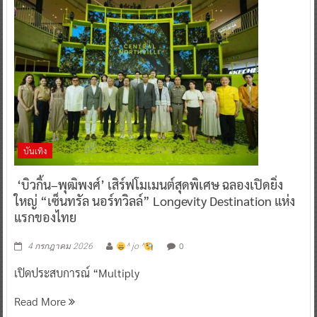
บันเทิง
‘บิวกิ้น–พุฒิพงศ์’ เสิร์ฟโมเมนต์สุดพิเศษ ฉลองเปิดยิ่ง
ใหญ่ “เซ็นทรัล นอร์ทวิลล์” Longevity Destination แห่ง
แรกของไทย
0
4 กรกฎาคม 2026
^ jo ^
เปิดประสบการณ์ “Multiply
Read More