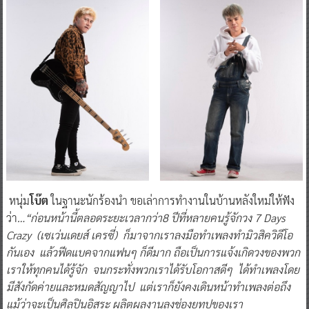
หนุ่ม
โบ๊ต
ในฐานะนักร้องนำ ขอเล่าการทำงานในบ้านหลังใหม่ให้ฟัง
ว่า
…“ก่อนหน้านี้ตลอดระยะเวลากว่า8 ปีที่หลายคนรู้จักวง 7 Days
Crazy (เซเว่นเดยส์ เครซี่) ก็มาจากเราลงมือทำเพลงทำมิวสิควิดีโอ
กันเอง แล้วฟีดแบคจากแฟนๆ ก็ดีมาก ถือเป็นการแจ้งเกิดวงของพวก
เราให้ทุกคนได้รู้จัก จนกระทั่งพวกเราได้รับโอกาสดีๆ ได้ทำเพลงโดย
มีสังกัดค่ายและหมดสัญญาไป แต่เราก็ยังคงเดินหน้าทำเพลงต่อถึง
แม้ว่าจะเป็นศิลปินอิสระ ผลิตผลงานลงช่องยูทูปของเรา