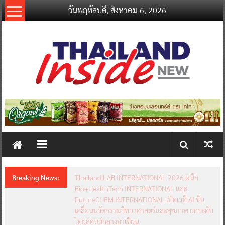
Skip
วันพฤหัสบดี, สิงหาคม 6, 2026
to
content
thailandinsidenew.com
Thailand
Inside
New
Breaking News:
Thailand LAB INTERNATIONAL 2026 ผนึก
Bio+HealthTech INTERNATIONAL และ
FutureCHEM INTERNATIONAL เปิดเวที AI ขับ
เคลื่อนนวัตกรรมวิทยาศาสตร์และสุขภาพ ยกระดับ
ไทยสู่ศูนย์กลางอาเซียน