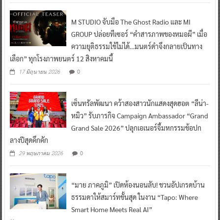
M STUDIO จับมือ The Ghost Radio และ MI
GROUP ปล่อยทีเซอร์ “คำสารภาพของหมอผี” เมื่อ
ความยุติธรรมใช้ไม่ได้…มนตร์ดำจึงกลายเป็นทาง
เลือก” ทุกโรงภาพยนตร์ 12 สิงหาคมนี้
0
17 มิถุนายน 2026
เซ็นทรัลพัฒนา คว้าสองสาวนักแสดงสุดฮอต “ลีน่า-
หมิว” รับภารกิจ Campaign Ambassador “Grand
Grand Sale 2026” ปลุกเอเนอร์จี้มหกรรมช้อปก
ลางปีสุดคึกคัก
0
29 พฤษภาคม 2026
“มาย ภาคภูมิ” เปิดห้องนอนลับ! ชวนอัปเกรดบ้าน
ธรรมดาให้สมาร์ทขั้นสุด ในงาน “Tapo: Where
Smart Home Meets Real AI”