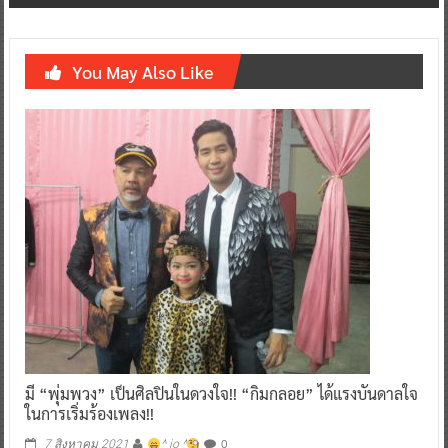
You May Also Like
มี “พุ่มพวง” เป็นศิลปินในดวงใจ!! “กิมกลอย” ได้แรงบันดาลใจ
ในการเริ่มร้องเพลง!!
0
7 สิงหาคม 2021
^ jo ^