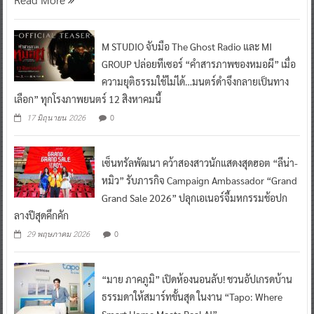
M STUDIO จับมือ The Ghost Radio และ MI
GROUP ปล่อยทีเซอร์ “คำสารภาพของหมอผี” เมื่อ
ความยุติธรรมใช้ไม่ได้…มนตร์ดำจึงกลายเป็นทาง
เลือก” ทุกโรงภาพยนตร์ 12 สิงหาคมนี้
0
17 มิถุนายน 2026
เซ็นทรัลพัฒนา คว้าสองสาวนักแสดงสุดฮอต “ลีน่า-
หมิว” รับภารกิจ Campaign Ambassador “Grand
Grand Sale 2026” ปลุกเอเนอร์จี้มหกรรมช้อปก
ลางปีสุดคึกคัก
0
29 พฤษภาคม 2026
“มาย ภาคภูมิ” เปิดห้องนอนลับ! ชวนอัปเกรดบ้าน
ธรรมดาให้สมาร์ทขั้นสุด ในงาน “Tapo: Where