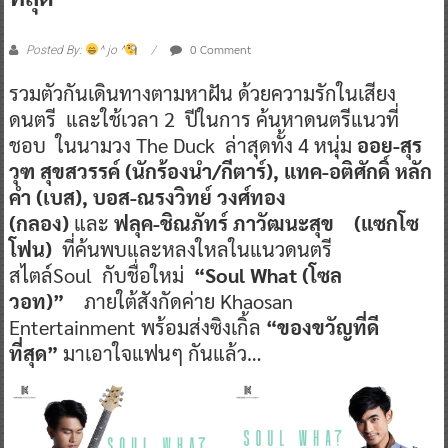
0 Comment
Posted By:
^ jo ^
รวมตัวกันเดินทางตามหาฝัน ด้วยความรักในเสียง
ดนตรี และใช้เวลา 2 ปีในการ ค้นหาดนตรีแนวที่
ชอบ ในนามวง The Duck ล่าสุดทั้ง 4 หนุ่ม
ออย-สุร
วุฑ สุขสวรรค์ (นักร้องนำ/กีตาร์), แทค-อติศักดิ์ หลัก
คำ (เบส), บอส-ณรงวิทย์ วงศ์ทอง
(กลอง)
และ
ฟลุค-ชิณภัทร์ ภาวัฒนะสุข (แซกโซ
โฟน)
ที่ค้นพบและหลงใหลในแนวดนตรี
สไตล์Soul กับชื่อใหม่
“Soul What (โซล
วอท)”
ภายใต้สังกัดค่าย Khaosan
Entertainment พร้อมส่งซิงเกิ้ล
“ของขวัญที่ดี
ที่สุด”
มาเอาใจแฟนๆ กันแล้ว…