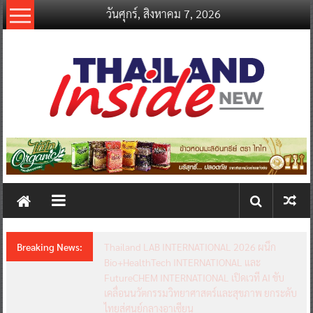
Skip
วันศุกร์, สิงหาคม 7, 2026
to
content
thailandinsidenew.com
Thailand
Inside
New
Breaking News:
Thailand LAB INTERNATIONAL 2026 ผนึก
Bio+HealthTech INTERNATIONAL และ
FutureCHEM INTERNATIONAL เปิดเวที AI ขับ
เคลื่อนนวัตกรรมวิทยาศาสตร์และสุขภาพ ยกระดับ
ไทยสู่ศูนย์กลางอาเซียน