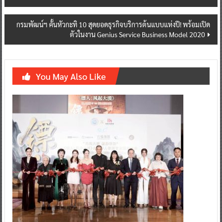
navigation
กรมพัฒน์ฯ คั้นหัวกะทิ 10 สุดยอดธุรกิจบริการต้นแบบแห่งปี! พร้อมเปิด
ตัวในงาน Genius Service Business Model 2020
You May Also Like