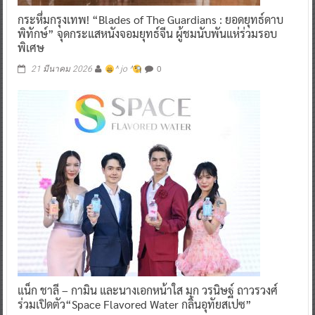
กระหึ่มกรุงเทพ! “Blades of The Guardians : ยอดยุทธ์ดาบ
พิทักษ์” จุดกระแสหนังจอมยุทธ์จีน ผู้ชมนับพันแห่ร่วมรอบ
พิเศษ
0
21 มีนาคม 2026
^ jo ^
แน็ก ชาลี – กามิน และนางเอกหน้าใส มุก วรนิษฐ์ ถาวรวงศ์
ร่วมเปิดตัว“Space Flavored Water กลิ่นอุทัยสเปซ”