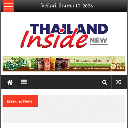
Skip
วันจันทร์, สิงหาคม 10, 2026
to
content
thailandinsidenew.com
Thailand
Inside
New
Breaking News:
หัวเว่ย และ GAC AION Thailand ผนึกกำลังขับ
เคลื่อน Smart Energy Ecosystem เชื่อม GAC GN8
PHEV รถยนต์ MPV ระดับพรีเมียม เข้ากับพลังงาน
แสงอาทิตย์ภายในบ้าน