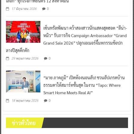
เลือก” ทุกโรงภาพยนตร์ 12 สิงหาคมนี้
0
17 มิถุนายน 2026
เซ็นทรัลพัฒนา คว้าสองสาวนักแสดงสุดฮอต “ลีน่า-
หมิว” รับภารกิจ Campaign Ambassador “Grand
Grand Sale 2026” ปลุกเอเนอร์จี้มหกรรมช้อปก
ลางปีสุดคึกคัก
0
29 พฤษภาคม 2026
“มาย ภาคภูมิ” เปิดห้องนอนลับ! ชวนอัปเกรดบ้าน
ธรรมดาให้สมาร์ทขั้นสุด ในงาน “Tapo: Where
Smart Home Meets Real AI”
0
18 พฤษภาคม 2026
ข่าวทั่วไทย