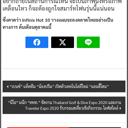
อยากถ่ายในสถานการณ์ไหน จะเป็นภาพนิ่งหรือภาพ
เคลื่อนไหว ก็จะต้องถูกใจสมาร์ทโฟนรุ่นนี้แน่นอน
ซึ่งคาดว่า
Infinix Hot 10 วางแผนจะลงตลาดไทยอย่างเป็น
ทางการ ต้นเดือนตุลาคมนี้
Post
“เบนซ์” แท็คทีม “น้องปริม” เปิดตัวเทคโนโลยีใหม่ “แลนดี้โฮม”
navigation
“นีโอ” ผนึก “ททท.” จัดงาน Thailand Golf & Dive Expo 2020 และงาน
Traveler Expo 2020 รับกระแสเที่ยวเชิงกิจกรรม-ไลฟ์สไตล์