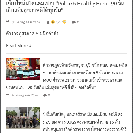
เชียงใหม่ เปิดแคมเปญ “Police 5 Healthy Hero : 90 วัน
เก็บแต้มสุขภาพดีได้ทุกวัน”
0
31 กรกฎาคม 2026
^ jo ^
ตำรวจภูธรภาค 5 ผนึกกำลัง
Read More
ตำรวจภูธรจังหวัดกาญจนบุรี ผนึก สสส.-สคล. เครือ
ข่ายองค์กรงดเหล้าภาคตะวันตก 8 จังหวัด ลงนาม
MOU ตำรวจ 21 สภ. ร่วมงดเหล้าเข้าพรรษา และ
ชวนคนไทย “90 วันเก็บแต้มสุขภาพดี สิ่งดี ๆ จะเกิดขึ้น”
0
10 กรกฎาคม 2026
บีเอ็มดับเบิลยู มอเตอร์ราด มิลเลนเนียม ออโต้ ส่ง
มอบ BMW F900GS Adventure จำนวน 15 คัน
สนับสนุนภารกิจตำรวจจราจรโครงการพระราชดำริ