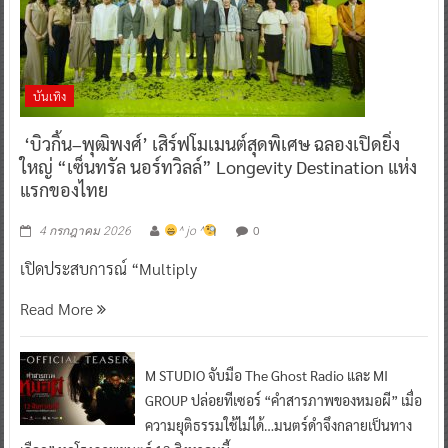
บันเทิง
‘บิวกิ้น–พุฒิพงศ์’ เสิร์ฟโมเมนต์สุดพิเศษ ฉลองเปิดยิ่ง
ใหญ่ “เซ็นทรัล นอร์ทวิลล์” Longevity Destination แห่ง
แรกของไทย
0
4 กรกฎาคม 2026
^ jo ^
เปิดประสบการณ์ “Multiply
Read More
M STUDIO จับมือ The Ghost Radio และ MI
GROUP ปล่อยทีเซอร์ “คำสารภาพของหมอผี” เมื่อ
ความยุติธรรมใช้ไม่ได้…มนตร์ดำจึงกลายเป็นทาง