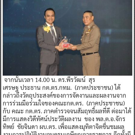
จากนั้นเวลา 14.00 น. ดร.พีรวัฒน์ สุร
เศรษฐ ประธาน กต.ตร.กทม. (ภาคประชาชน) ได้
กล่าวถึงวัตถุประสงค์ของการจัดงานและผลงานจาก
การร่วมมือร่วมใจของคณะกต.ตร. (ภาคประชาชน)
กับ คณะ กต.ตร. ภาคตำรวจจนสัมฤทธิ์ผลที่ดี ต่อมาได้
มีการแสดงวิดีทัศน์ประวัติผลงาน ของ พล.ต.อ.จักร
ทิพย์ ชัยจินดา ผบ.ตร. เพื่อแสดงมุทิตาจิตชื่นชมผล
งานการปฏิบัติงานจนครบเกษียณอายุราชการ อีกทั้งมี