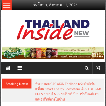
Skip
วันอังคาร, สิงหาคม 11, 2026
to
content
thailandinsidenew.com
Thailand
Inside
New
Breaking News:
หัวเว่ย และ GAC AION Thailand ผนึกกำลังขับ
เคลื่อน Smart Energy Ecosystem เชื่อม GAC GN8
PHEV รถยนต์ MPV ระดับพรีเมียม เข้ากับพลังงาน
แสงอาทิตย์ภายในบ้าน