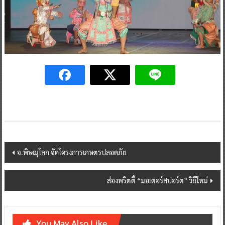
Post
จ.พิษณุโลก​ จัดโครงการเกษตรปลอดภัย
navigation
ส่องพริตตี้ “มอเตอร์สปอร์ต” วิถีใหม่
You May Also Like