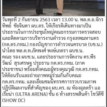
วันพุธที่ 2 กันยายน 2563 เวลา 13.00 น. พล.ต.อ.จักร
ทิพย์ ชัยจินดา ผบ.ตร. ให้เกียรติเดินทางมาเป็น
ประธานในการประชุมใหญ่คณะกรรมการตรวจสอบ
และติดตามการบริหารงานตำรวจ กรุงเทพมหานคร
(กต.ตร.กทม.) กองบัญชาการตำรวจนครบาล (บช.น.)
นำโดย พล.ต.ท.ภัคพงศ์ พงษ์เภตรา ผบช.น.
คณะ รอง ผบช.น. และประธานการจัดงาน ดร.พีร
วัฒน์ สุรเศรษฐ ประธาน กต.ตร.กทม. (ภาค
ประชาชน) พร้อมทั้งคณะผู้ทรงคุณวุฒิ กต.ตร.กทม.
ให้ต้อนรับและถ่ายภาพหมู่ร่วมกันกับคณะ
กต.ตร.กทม. และเยี่ยมชมนิทรรศการรวบรวมภาพ
ปฏิบัติผลงานที่สำคัญของ ผบ.ตร. ณ ห้องอุลตร้า แอ
เรียน่า (ULTRA ARENA) ชั้น 6 ห้างสรรพสินค้า โชว์ดีซี
(SHOW DC)