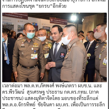
การแสดงโขนชุด “ยกรบ”อีกด้วย
​เวลาต่อมา พล.ต.ท.ภัคพงศ์ พงษ์เภตรา ผบช.น. และ
ดร.พีรวัฒน์ สุรเศรษฐ ประธาน กต.ตร.กทม. (ภาค
ประชาชน) แสดงมุทิตาจิตโดย มอบของที่ระลึกแด่
พล.ต.อ.จักรทิพย์ ชัยจินดา ผบ.ตร. เพื่อเป็นการระลึก