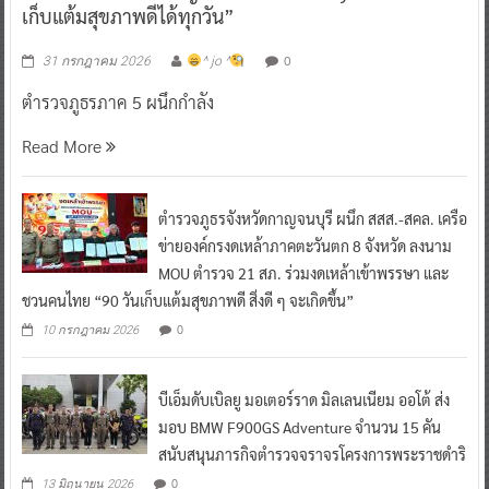
เก็บแต้มสุขภาพดีได้ทุกวัน”
0
31 กรกฎาคม 2026
^ jo ^
ตำรวจภูธรภาค 5 ผนึกกำลัง
Read More
ตำรวจภูธรจังหวัดกาญจนบุรี ผนึก สสส.-สคล. เครือ
ข่ายองค์กรงดเหล้าภาคตะวันตก 8 จังหวัด ลงนาม
MOU ตำรวจ 21 สภ. ร่วมงดเหล้าเข้าพรรษา และ
ชวนคนไทย “90 วันเก็บแต้มสุขภาพดี สิ่งดี ๆ จะเกิดขึ้น”
0
10 กรกฎาคม 2026
บีเอ็มดับเบิลยู มอเตอร์ราด มิลเลนเนียม ออโต้ ส่ง
มอบ BMW F900GS Adventure จำนวน 15 คัน
สนับสนุนภารกิจตำรวจจราจรโครงการพระราชดำริ
0
13 มิถุนายน 2026