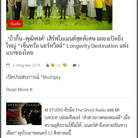
บันเทิง
‘บิวกิ้น–พุฒิพงศ์’ เสิร์ฟโมเมนต์สุดพิเศษ ฉลองเปิดยิ่ง
ใหญ่ “เซ็นทรัล นอร์ทวิลล์” Longevity Destination แห่ง
แรกของไทย
0
4 กรกฎาคม 2026
^ jo ^
เปิดประสบการณ์ “Multiply
Read More
M STUDIO จับมือ The Ghost Radio และ MI
GROUP ปล่อยทีเซอร์ “คำสารภาพของหมอผี” เมื่อ
ความยุติธรรมใช้ไม่ได้…มนตร์ดำจึงกลายเป็นทาง
เลือก” ทุกโรงภาพยนตร์ 12 สิงหาคมนี้