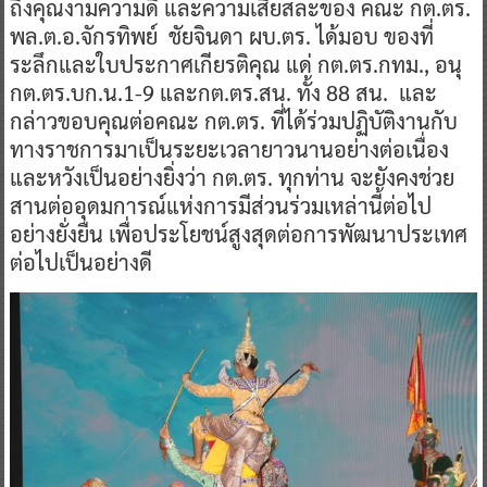
ถึงคุณงามความดี และความเสียสละของ คณะ กต.ตร.
พล.ต.อ.จักรทิพย์ ชัยจินดา ผบ.ตร. ได้มอบ ของที่
ระลึกและใบประกาศเกียรติคุณ แด่ กต.ตร.กทม., อนุ
กต.ตร.บก.น.1-9 และกต.ตร.สน. ทั้ง 88 สน. และ
กล่าวขอบคุณต่อคณะ กต.ตร. ที่ได้ร่วมปฏิบัติงานกับ
ทางราชการมาเป็นระยะเวลายาวนานอย่างต่อเนื่อง
และหวังเป็นอย่างยิ่งว่า กต.ตร. ทุกท่าน จะยังคงช่วย
สานต่ออุดมการณ์แห่งการมีส่วนร่วมเหล่านี้ต่อไป
อย่างยั่งยืน เพื่อประโยชน์สูงสุดต่อการพัฒนาประเทศ
ต่อไปเป็นอย่างดี