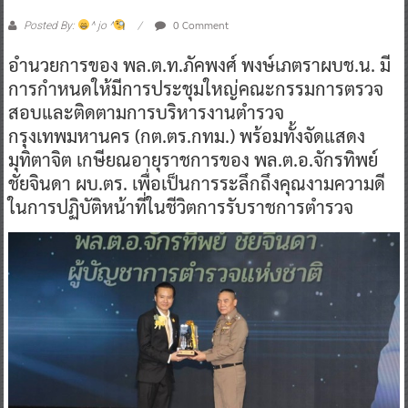
0 Comment
Posted By:
^ jo ^
อำนวยการของ พล.ต.ท.ภัคพงศ์ พงษ์เภตราผบช.น. มี
การกำหนดให้มีการประชุมใหญ่คณะกรรมการตรวจ
สอบและติดตามการบริหารงานตำรวจ
กรุงเทพมหานคร (กต.ตร.กทม.) พร้อมทั้งจัดแสดง
มุทิตาจิต เกษียณอายุราชการของ พล.ต.อ.จักรทิพย์
ชัยจินดา ผบ.ตร. เพื่อเป็นการระลึกถึงคุณงามความดี
ในการปฏิบัติหน้าที่ในชีวิตการรับราชการตำรวจ