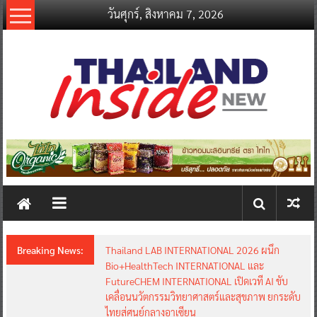
Skip
วันศุกร์, สิงหาคม 7, 2026
to
content
thailandinsidenew.com
Thailand
Inside
New
Breaking News:
Thailand LAB INTERNATIONAL 2026 ผนึก
Bio+HealthTech INTERNATIONAL และ
FutureCHEM INTERNATIONAL เปิดเวที AI ขับ
เคลื่อนนวัตกรรมวิทยาศาสตร์และสุขภาพ ยกระดับ
ไทยสู่ศูนย์กลางอาเซียน