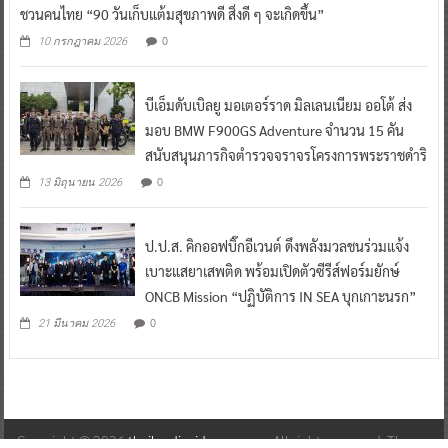
ชวนคนไทย “90 วันเก็บแต้มสุขภาพดี สิ่งดี ๆ จะเกิดขึ้น”
0
10 กรกฎาคม 2026
บีเอ็มดับเบิลยู มอเตอร์ราด มิลเลนเนียม ออโต้ ส่ง
มอบ BMW F900GS Adventure จำนวน 15 คัน
สนับสนุนภารกิจตำรวจจราจรโครงการพระราชดำริ
0
13 มิถุนายน 2026
ป.ป.ส. คิกออฟบิ๊กอีเวนต์ ดึงพลังมวลชนร่วมแจ้ง
เบาะแสยาเสพติด พร้อมเปิดตัวซีรีส์ฟอร์มยักษ์
ONCB Mission “ปฏิบัติการ IN SEA บุกเกาะนรก”
0
21 มีนาคม 2026
Copyright © 2026
thailandinsidenew.com
. All rights reserved. Theme: