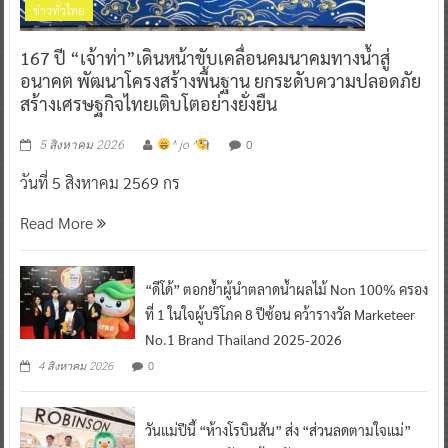
ข่าวทั่วไทย
167 ปี “เจ้าท่า”เดินหน้าขับเคลื่อนคมนาคมทางน้ำสู่
อนาคต พัฒนาโครงสร้างพื้นฐาน ยกระดับความปลอดภัย
สร้างเศรษฐกิจไทยเติบโตอย่างยั่งยืน
0
5 สิงหาคม 2026
^ jo ^
วันที่ 5 สิงหาคม 2569 กร
Read More
“ดีโด้” ตอกย้ำผู้นำตลาดน้ำผลไม้ Non 100% ครอง
ที่ 1 ในใจผู้บริโภค 8 ปีซ้อน คว้ารางวัล Marketeer
No.1 Brand Thailand 2025-2026
0
4 สิงหาคม 2026
วันแม่ปีนี้ “ห้างโรบินสัน” ส่ง “ส่วนลดตามใจแม่”