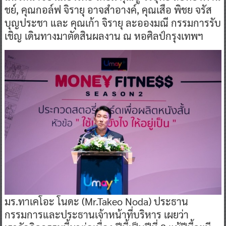
ชย์, คุณกอล์ฟ จิรายุ อาจสำอางค์, คุณเสือ พิชย จรัส
บุญประชา และ คุณเก้า จิรายุ ละอองมณี กรรมการรับ
เชิญ เดินทางมาตัดสินผลงาน ณ หอศิลป์กรุงเทพฯ
​มร.ทาเคโอะ โนดะ (Mr.Takeo Noda) ประธาน
กรรมการและประธานเจ้าหน้าที่บริหาร เผยว่า