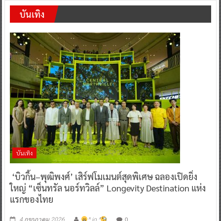
บันเทิง
บันเทิง
‘บิวกิ้น–พุฒิพงศ์’ เสิร์ฟโมเมนต์สุดพิเศษ ฉลองเปิดยิ่ง
ใหญ่ “เซ็นทรัล นอร์ทวิลล์” Longevity Destination แห่ง
แรกของไทย
0
4 กรกฎาคม 2026
^ jo ^