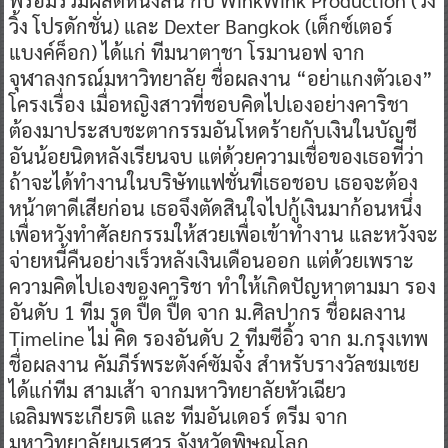
วิ้ง โปรดักชั่น) และ Dexter Bangkok (เด็กซ์เตอร์
แบงค์ค็อก) ได้แก่ ทีมนาตาชา โรมานอฟ จาก
จุฬาลงกรณ์มหาวิทยาลัย ชื่อผลงาน “อย่าแกงตัวเอง”
โครงเรื่อง เมื่อหญิงสาวที่ชอบคิดไปเองอย่างคาริชา
ต้องมาประสบชะตากรรมอันโหดร้ายกับเงินในบัญชี
อันน้อยนิดหลังเรียนจบ แต่ด้วยความเชื่อของเธอที่ว่า
ถ้าจะได้ทำงานในบริษัทแฟชั่นที่เธอชอบ เธอจะต้อง
หน้าตาดีเสียก่อน เธอจึงตัดสินใจไปกู้เงินมาก้อนหนึ่ง
เพื่อหวังทําศัลยกรรมให้สวยเพื่อเข้าทํางาน และหวังจะ
จ่ายหนี้คืนอย่างเร็วหลังเงินเดือนออก แต่ด้วยเพราะ
ความคิดไปเองของคาริชา ทำให้เกิดปัญหาตามมา​ ​รอง
อันดับ 1 ทีม รูด ปื๊ด ปื๊ด จาก ม.ศิลปากร ชื่อผลงาน
Timeline ไม่ คิด รองอันดับ 2 ทีมซีอิ้ว จาก ม.กรุงเทพ
ชื่อผลงาน คัมภีร์พระตังค์ซัมจั๋ง สำหรับรางวัลชมเชย
ได้แก่ทีม สามเส้า จากมหาวิทยาลัยหัวเฉียว
เฉลิมพระเกียรติ และ ทีมอันเดอร์ ดรีม จาก
มหาวิทยาลัยนเรศวร จังหวัดพิษณุโลก