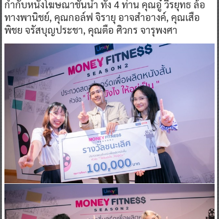
กำกับหนังโฆษณาชั้นนำ ทั้ง 4 ท่าน คุณอู๋ วีรยุทธ ล้อ
ทางพานิชย์, คุณกอล์ฟ จิรายุ อาจสำอางค์, คุณเสือ
พิชย จรัสบุญประชา, คุณตือ ศิวกร จารุพงศา